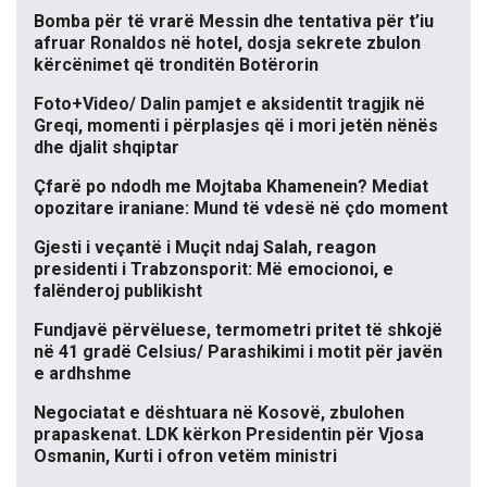
Bomba për të vrarë Messin dhe tentativa për t’iu
afruar Ronaldos në hotel, dosja sekrete zbulon
kërcënimet që tronditën Botërorin
Foto+Video/ Dalin pamjet e aksidentit tragjik në
Greqi, momenti i përplasjes që i mori jetën nënës
dhe djalit shqiptar
Çfarë po ndodh me Mojtaba Khamenein? Mediat
opozitare iraniane: Mund të vdesë në çdo moment
Gjesti i veçantë i Muçit ndaj Salah, reagon
presidenti i Trabzonsporit: Më emocionoi, e
falënderoj publikisht
Fundjavë përvëluese, termometri pritet të shkojë
në 41 gradë Celsius/ Parashikimi i motit për javën
e ardhshme
Negociatat e dështuara në Kosovë, zbulohen
prapaskenat. LDK kërkon Presidentin për Vjosa
Osmanin, Kurti i ofron vetëm ministri