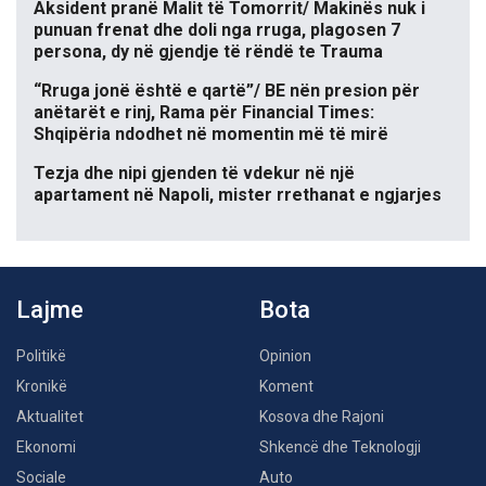
Aksident pranë Malit të Tomorrit/ Makinës nuk i
punuan frenat dhe doli nga rruga, plagosen 7
persona, dy në gjendje të rëndë te Trauma
“Rruga jonë është e qartë”/ BE nën presion për
anëtarët e rinj, Rama për Financial Times:
Shqipëria ndodhet në momentin më të mirë
Tezja dhe nipi gjenden të vdekur në një
apartament në Napoli, mister rrethanat e ngjarjes
Lajme
Bota
Politikë
Opinion
Kronikë
Koment
Aktualitet
Kosova dhe Rajoni
Ekonomi
Shkencë dhe Teknologji
Sociale
Auto