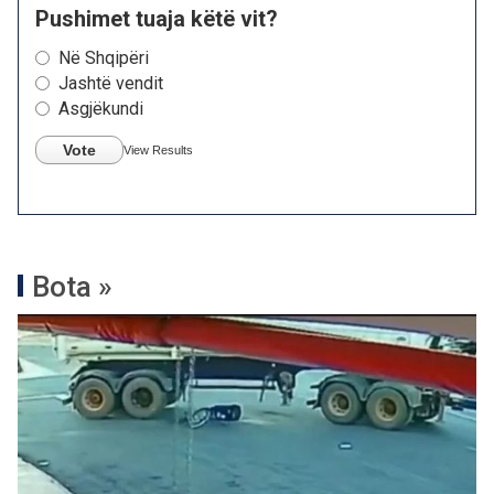
Pushimet tuaja këtë vit?
Në Shqipëri
Jashtë vendit
Asgjëkundi
Vote
View Results
Bota »