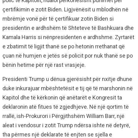
polic të Kapitolit, ndaloi përkohësisht punimet për
çertifikimin e zotit Biden. Ligjvënësit u mblodhën në
mbrëmje vonë për të çertifikuar zotin Biden si
presidentin e ardhshëm të Shteteve të Bashkuara dhe
Kamala Harris si nënpresidenten e ardhshme. Zyrtarët
e zbatimit të ligjit thanë se po hetonin rrethanat që
çuan në humjen e jetës së policit por nuk thanë se po
bënin hetime për një rast vrasjeje.
Presidenti Trump u dënua gjerësisht për nxitje dhune
duke inkurajuar mbështetësit e tij që të marshonin në
Kapitol dhe të kërkonin që anëtarët e Kongresit ta
deklaronin atë fitues të zgjedhjeve. Në një qortim të
rrallë, ish-Prokurori i Përgjithshëm William Barr, një
aleat i vendosur i zotit Trump ndërsa ishte në detyrë,
tha përmes një deklarate të enjten se sjella e