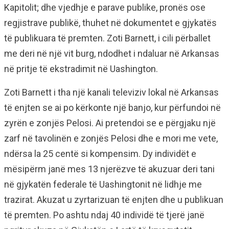
Kapitolit; dhe vjedhje e parave publike, pronës ose
regjistrave publikë, thuhet në dokumentet e gjykatës
të publikuara të premten. Zoti Barnett, i cili përballet
me deri në një vit burg, ndodhet i ndaluar në Arkansas
në pritje të ekstradimit në Uashington.
Zoti Barnett i tha një kanali televiziv lokal në Arkansas
të enjten se ai po kërkonte një banjo, kur përfundoi në
zyrën e zonjës Pelosi. Ai pretendoi se e përgjaku një
zarf në tavolinën e zonjës Pelosi dhe e mori me vete,
ndërsa la 25 centë si kompensim. Dy individët e
mësipërm janë mes 13 njerëzve të akuzuar deri tani
në gjykatën federale të Uashingtonit në lidhje me
trazirat. Akuzat u zyrtarizuan të enjten dhe u publikuan
të premten. Po ashtu ndaj 40 individë të tjerë janë