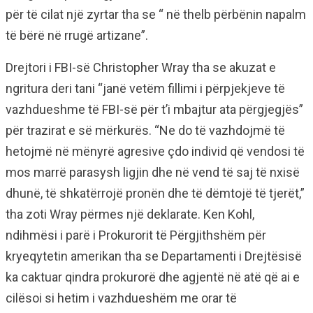
për të cilat një zyrtar tha se “ në thelb përbënin napalm
të bërë në rrugë artizane”.
Drejtori i FBI-së Christopher Wray tha se akuzat e
ngritura deri tani “janë vetëm fillimi i përpjekjeve të
vazhdueshme të FBI-së për t’i mbajtur ata përgjegjës”
për trazirat e së mërkurës. “Ne do të vazhdojmë të
hetojmë në mënyrë agresive çdo individ që vendosi të
mos marrë parasysh ligjin dhe në vend të saj të nxisë
dhunë, të shkatërrojë pronën dhe të dëmtojë të tjerët,”
tha zoti Wray përmes një deklarate. Ken Kohl,
ndihmësi i parë i Prokurorit të Përgjithshëm për
kryeqytetin amerikan tha se Departamenti i Drejtësisë
ka caktuar qindra prokurorë dhe agjentë në atë që ai e
cilësoi si hetim i vazhdueshëm me orar të