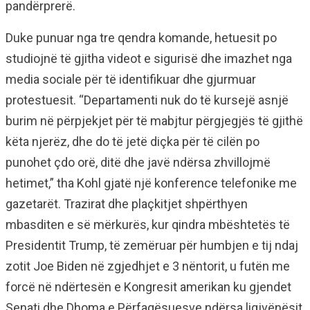
pandërprerë.
Duke punuar nga tre qendra komande, hetuesit po
studiojnë të gjitha videot e sigurisë dhe imazhet nga
media sociale për të identifikuar dhe gjurmuar
protestuesit. “Departamenti nuk do të kursejë asnjë
burim në përpjekjet për të mabjtur përgjegjës të gjithë
këta njerëz, dhe do të jetë diçka për të cilën po
punohet çdo orë, ditë dhe javë ndërsa zhvillojmë
hetimet,” tha Kohl gjatë një konference telefonike me
gazetarët. Trazirat dhe plaçkitjet shpërthyen
mbasditen e së mërkurës, kur qindra mbështetës të
Presidentit Trump, të zemëruar për humbjen e tij ndaj
zotit Joe Biden në zgjedhjet e 3 nëntorit, u futën me
forcë në ndërtesën e Kongresit amerikan ku gjendet
Senati dhe Dhoma e Përfaqësuesve ndërsa ligjvënësit