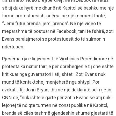
transmetoi video drejtpërdrejt në Facebook të vetes
së tij duke hyrë me dhunë në Kapitol së bashku me një
turmë protestuesish, ndërsa në një moment thotë,
“Jemi futur brenda, jemi brenda”. Në një video të
mëparshme të postuar në Facebook, tani të fshirë, zoti
Evans paralajmëroi se protestuesit do të sulmonin
ndërtesën.
Pjesëmarrja e ligjvënësit të Virxhinias Perëndimore në
protesta ka nxitur thirrje për dorëheqjen e tij dhe është
kritikuar nga guvernatori i atij shteti. Zoti Evans nuk
mund të kontaktohej menjëherë nga shtypi. Por
avokati i tij, John Bryan, tha në një deklaratë për rrjetin
CNN se, “nuk ishte e qartë për zotin Evans se atij nuk i
lejohej të ndiqte turmën në zonat publike në Kapitol,
brenda së cilës tashmë gjendeshin shumë pjestarë të