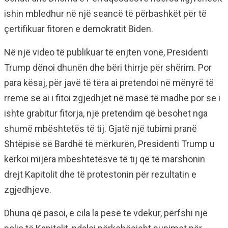
ishin mbledhur në një seancë të përbashkët për të
çertifikuar fitoren e demokratit Biden.
Në një video të publikuar të enjten vonë, Presidenti
Trump dënoi dhunën dhe bëri thirrje për shërim. Por
para kësaj, për javë të tëra ai pretendoi në mënyrë të
rreme se ai i fitoi zgjedhjet në masë të madhe por se i
ishte grabitur fitorja, një pretendim që besohet nga
shumë mbështetës të tij. Gjatë një tubimi pranë
Shtëpisë së Bardhë të mërkurën, Presidenti Trump u
kërkoi mijëra mbështetësve të tij që të marshonin
drejt Kapitolit dhe të protestonin për rezultatin e
zgjedhjeve.
Dhuna që pasoi, e cila la pesë të vdekur, përfshi një