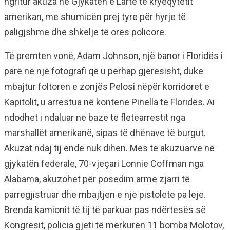
ngritur akuza në Gjykatën e Lartë të kryeqytetit
amerikan, me shumicën prej tyre për hyrje të
paligjshme dhe shkelje të orës policore.
Të premten vonë, Adam Johnson, një banor i Floridës i
parë në një fotografi që u përhap gjerësisht, duke
mbajtur foltoren e zonjës Pelosi nëpër korridoret e
Kapitolit, u arrestua në kontenë Pinella të Floridës. Ai
ndodhet i ndaluar në bazë të fletëarrestit nga
marshallët amerikanë, sipas të dhënave të burgut.
Akuzat ndaj tij ende nuk dihen. Mes të akuzuarve në
gjykatën federale, 70-vjeçari Lonnie Coffman nga
Alabama, akuzohet për posedim arme zjarri të
parregjistruar dhe mbajtjen e një pistolete pa leje.
Brenda kamionit të tij të parkuar pas ndërtesës së
Kongresit, policia gjeti të mërkurën 11 bomba Molotov,