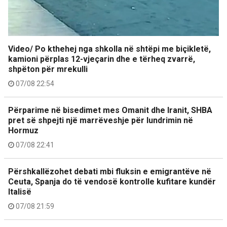
Video/ Po kthehej nga shkolla në shtëpi me biçikletë,
kamioni përplas 12-vjeçarin dhe e tërheq zvarrë,
shpëton për mrekulli
07/08 22:54
Përparime në bisedimet mes Omanit dhe Iranit, SHBA
pret së shpejti një marrëveshje për lundrimin në
Hormuz
07/08 22:41
Përshkallëzohet debati mbi fluksin e emigrantëve në
Ceuta, Spanja do të vendosë kontrolle kufitare kundër
Italisë
07/08 21:59