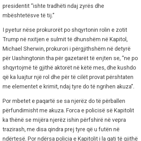
presidentit “ishte tradhëti ndaj zyrës dhe
mbështetësve të tij.”
I pyetur nëse prokurorët po shqyrtonin rolin e zotit
Trump në nxitjen e sulmit të dhunshëm në Kapitol,
Michael Sherwin, prokurori i përgjithshëm në detyrë
për Uashingtonin tha për gazetarët të enjten se, “ne po
shqyrtojmë të gjithë aktorët në këtë mes, dhe kushdo
që ka luajtur një rol dhe për të cilët provat përshtaten
me elementet e krimit, ndaj tyre do të ngrihen akuza”.
Por mbetet e paqartë se sa njerëz do të përballen
përfundimisht me akuza. Forca e policisë së Kapitolit
ka thënë se mijëra njerëz ishin përfshirë në vepra
trazirash, me disa qindra prej tyre që u futën në
ndërtesë. Por ndërsa policia e Kapitolit i la gati të gjithë