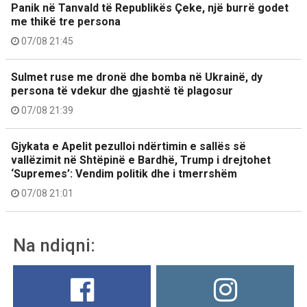
Panik në Tanvald të Republikës Çeke, një burrë godet
me thikë tre persona
07/08 21:45
Sulmet ruse me dronë dhe bomba në Ukrainë, dy
persona të vdekur dhe gjashtë të plagosur
07/08 21:39
Gjykata e Apelit pezulloi ndërtimin e sallës së
vallëzimit në Shtëpinë e Bardhë, Trump i drejtohet
‘Supremes’: Vendim politik dhe i tmerrshëm
07/08 21:01
Na ndiqni: