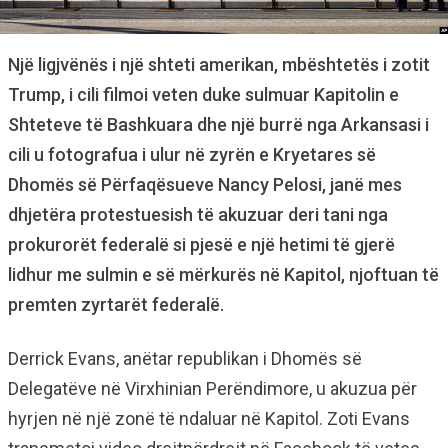
Një ligjvënës i një shteti amerikan, mbështetës i zotit
Trump, i cili filmoi veten duke sulmuar Kapitolin e
Shteteve të Bashkuara dhe një burrë nga Arkansasi i
cili u fotografua i ulur në zyrën e Kryetares së
Dhomës së Përfaqësueve Nancy Pelosi, janë mes
dhjetëra protestuesish të akuzuar deri tani nga
prokurorët federalë si pjesë e një hetimi të gjerë
lidhur me sulmin e së mërkurës në Kapitol, njoftuan të
premten zyrtarët federalë.
Derrick Evans, anëtar republikan i Dhomës së
Delegatëve në Virxhinian Perëndimore, u akuzua për
hyrjen në një zonë të ndaluar në Kapitol. Zoti Evans