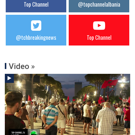
Top Channel
@topchannelalbania
@tchbreakingnews
Top Channel
Video »