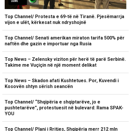
Top Channel/ Protesta e 69-të në Tiranë. Pjesëmarrja
vijon e ulët, kërkesat nuk ndryshojnë
Top Channel/ Senati amerikan miraton tarifa 500% për
naftën dhe gazin e importuar nga Rusia
Top News – Zelensky viziton për herë të parë Serbinë.
Takime me Vuçiçin në një moment delikat
Top News – Skadon afati Kushtetues. Por, Kuvendi i
Kosovën shtyn sërish seancën
Top Channel/ “Shqipëria e shqiptarëve, jo e
pushtetarëve”, protestuesit në bulevard: Rama SPAK-
YOU
Top Channel/ Plani i Rritjes, Shqipëria merr 212 mln