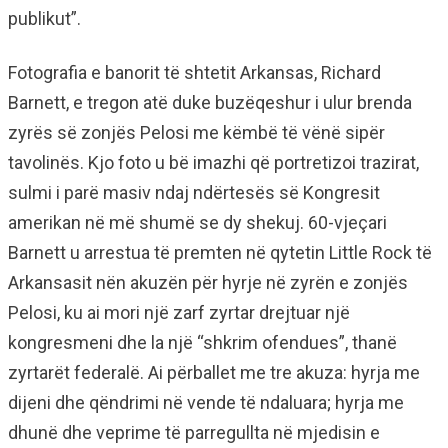
publikut”.
Fotografia e banorit të shtetit Arkansas, Richard
Barnett, e tregon atë duke buzëqeshur i ulur brenda
zyrës së zonjës Pelosi me këmbë të vënë sipër
tavolinës. Kjo foto u bë imazhi që portretizoi trazirat,
sulmi i parë masiv ndaj ndërtesës së Kongresit
amerikan në më shumë se dy shekuj. 60-vjeçari
Barnett u arrestua të premten në qytetin Little Rock të
Arkansasit nën akuzën për hyrje në zyrën e zonjës
Pelosi, ku ai mori një zarf zyrtar drejtuar një
kongresmeni dhe la një “shkrim ofendues”, thanë
zyrtarët federalë. Ai përballet me tre akuza: hyrja me
dijeni dhe qëndrimi në vende të ndaluara; hyrja me
dhunë dhe veprime të parregullta në mjedisin e