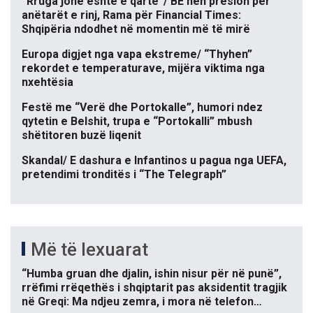
“Rruga jonë është e qartë”/ BE nën presion për
anëtarët e rinj, Rama për Financial Times:
Shqipëria ndodhet në momentin më të mirë
Europa digjet nga vapa ekstreme/ “Thyhen”
rekordet e temperaturave, mijëra viktima nga
nxehtësia
Festë me “Verë dhe Portokalle”, humori ndez
qytetin e Belshit, trupa e “Portokalli” mbush
shëtitoren buzë liqenit
Skandal/ E dashura e Infantinos u pagua nga UEFA,
pretendimi tronditës i “The Telegraph”
Më të lexuarat
“Humba gruan dhe djalin, ishin nisur për në punë”,
rrëfimi rrëqethës i shqiptarit pas aksidentit tragjik
në Greqi: Ma ndjeu zemra, i mora në telefon…