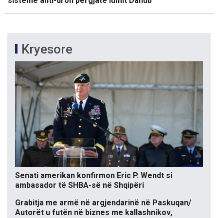
sisteme anti-dron përgjatë lumit Danub
Kryesore
Senati amerikan konfirmon Eric P. Wendt si
ambasador të SHBA-së në Shqipëri
Grabitja me armë në argjendarinë në Paskuqan/
Autorët u futën në biznes me kallashnikov,