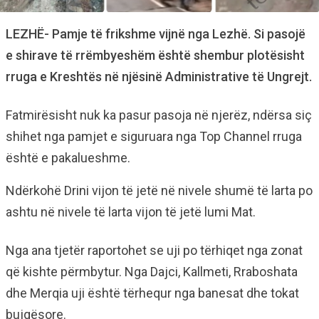
LEZHË- Pamje të frikshme vijnë nga Lezhë. Si pasojë
e shirave të rrëmbyeshëm është shembur plotësisht
rruga e Kreshtës në njësinë Administrative të Ungrejt.
Fatmirësisht nuk ka pasur pasoja në njerëz, ndërsa siç
shihet nga pamjet e siguruara nga Top Channel rruga
është e pakalueshme.
Ndërkohë Drini vijon të jetë në nivele shumë të larta po
ashtu në nivele të larta vijon të jetë lumi Mat.
Nga ana tjetër raportohet se uji po tërhiqet nga zonat
që kishte përmbytur. Nga Dajci, Kallmeti, Rraboshata
dhe Merqia uji është tërhequr nga banesat dhe tokat
bujqësore.