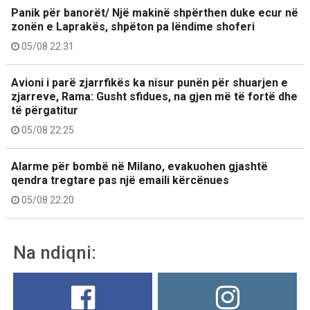
Panik për banorët/ Një makinë shpërthen duke ecur në
zonën e Laprakës, shpëton pa lëndime shoferi
05/08 22:31
Avioni i parë zjarrfikës ka nisur punën për shuarjen e
zjarreve, Rama: Gusht sfidues, na gjen më të fortë dhe
të përgatitur
05/08 22:25
Alarme për bombë në Milano, evakuohen gjashtë
qendra tregtare pas një emaili kërcënues
05/08 22:20
Na ndiqni: