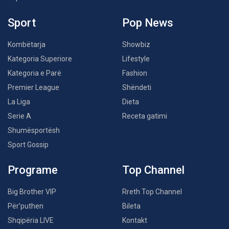
Sport
Pop News
Kombëtarja
Showbiz
Kategoria Superiore
Lifestyle
Kategoria e Parë
Fashion
Premier League
Shëndeti
La Liga
Dieta
Serie A
Receta gatimi
Shumësportësh
Sport Gossip
Programe
Top Channel
Big Brother VIP
Rreth Top Channel
Për’puthen
Bileta
Shqipëria LIVE
Kontakt