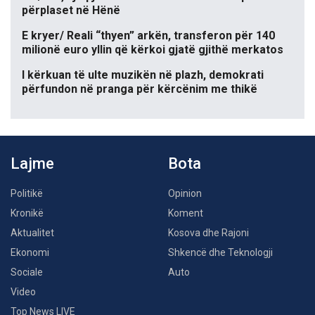
përplaset në Hënë
E kryer/ Reali “thyen” arkën, transferon për 140
milionë euro yllin që kërkoi gjatë gjithë merkatos
I kërkuan të ulte muzikën në plazh, demokrati
përfundon në pranga për kërcënim me thikë
Lajme
Bota
Politikë
Opinion
Kronikë
Koment
Aktualitet
Kosova dhe Rajoni
Ekonomi
Shkencë dhe Teknologji
Sociale
Auto
Video
Top News LIVE