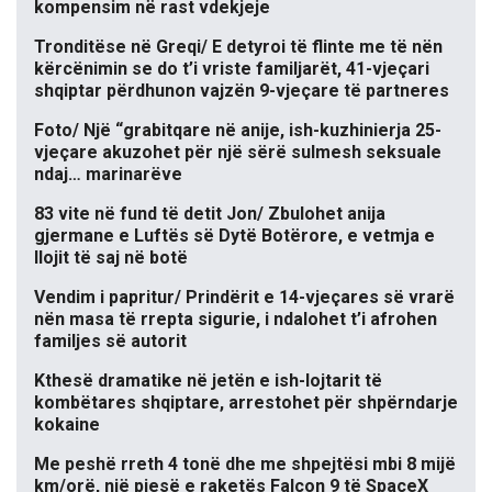
kompensim në rast vdekjeje
Tronditëse në Greqi/ E detyroi të flinte me të nën
kërcënimin se do t’i vriste familjarët, 41-vjeçari
shqiptar përdhunon vajzën 9-vjeçare të partneres
Foto/ Një “grabitqare në anije, ish-kuzhinierja 25-
vjeçare akuzohet për një sërë sulmesh seksuale
ndaj… marinarëve
83 vite në fund të detit Jon/ Zbulohet anija
gjermane e Luftës së Dytë Botërore, e vetmja e
llojit të saj në botë
Vendim i papritur/ Prindërit e 14-vjeçares së vrarë
nën masa të rrepta sigurie, i ndalohet t’i afrohen
familjes së autorit
Kthesë dramatike në jetën e ish-lojtarit të
kombëtares shqiptare, arrestohet për shpërndarje
kokaine
Me peshë rreth 4 tonë dhe me shpejtësi mbi 8 mijë
km/orë, një pjesë e raketës Falcon 9 të SpaceX