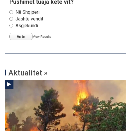
Pushimet tuaja këtë vit?
Në Shqipëri
Jashtë vendit
Asgjëkundi
Vote
View Results
Aktualitet »