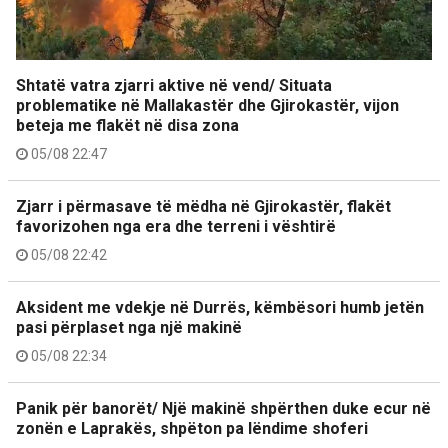
Shtatë vatra zjarri aktive në vend/ Situata
problematike në Mallakastër dhe Gjirokastër, vijon
beteja me flakët në disa zona
05/08 22:47
Zjarr i përmasave të mëdha në Gjirokastër, flakët
favorizohen nga era dhe terreni i vështirë
05/08 22:42
Aksident me vdekje në Durrës, këmbësori humb jetën
pasi përplaset nga një makinë
05/08 22:34
Panik për banorët/ Një makinë shpërthen duke ecur në
zonën e Laprakës, shpëton pa lëndime shoferi