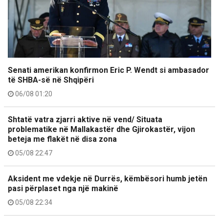
Senati amerikan konfirmon Eric P. Wendt si ambasador
të SHBA-së në Shqipëri
06/08 01:20
Shtatë vatra zjarri aktive në vend/ Situata
problematike në Mallakastër dhe Gjirokastër, vijon
beteja me flakët në disa zona
05/08 22:47
Aksident me vdekje në Durrës, këmbësori humb jetën
pasi përplaset nga një makinë
05/08 22:34