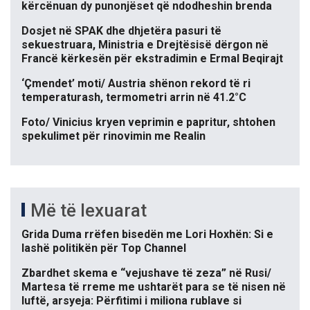
kërcënuan dy punonjëset që ndodheshin brenda
Dosjet në SPAK dhe dhjetëra pasuri të
sekuestruara, Ministria e Drejtësisë dërgon në
Francë kërkesën për ekstradimin e Ermal Beqirajt
‘Çmendet’ moti/ Austria shënon rekord të ri
temperaturash, termometri arrin në 41.2°C
Foto/ Vinicius kryen veprimin e papritur, shtohen
spekulimet për rinovimin me Realin
Më të lexuarat
Grida Duma rrëfen bisedën me Lori Hoxhën: Si e
lashë politikën për Top Channel
Zbardhet skema e “vejushave të zeza” në Rusi/
Martesa të rreme me ushtarët para se të nisen në
luftë, arsyeja: Përfitimi i miliona rublave si