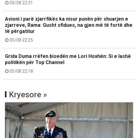
05/08 22:31
Avioni i parë zjarrfikës ka nisur punën për shuarjen e
zjarreve, Rama: Gusht sfidues, na gjen më të fortë dhe
të përgatitur
05/08 22:25
Grida Duma rrëfen bisedën me Lori Hoxhën: Si e lashë
politikën për Top Channel
05/08 22:18
Kryesore »