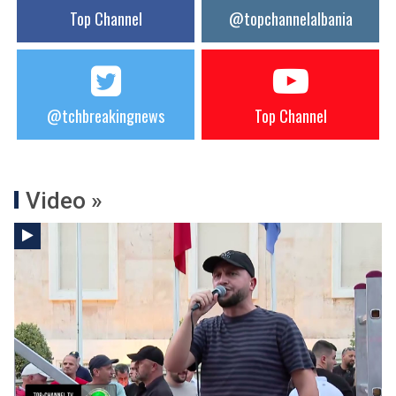
Top Channel
@topchannelalbania
@tchbreakingnews
Top Channel
Video »