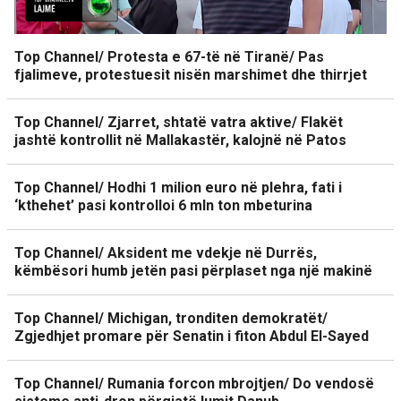
Top Channel/ Protesta e 67-të në Tiranë/ Pas
fjalimeve, protestuesit nisën marshimet dhe thirrjet
Top Channel/ Zjarret, shtatë vatra aktive/ Flakët
jashtë kontrollit në Mallakastër, kalojnë në Patos
Top Channel/ Hodhi 1 milion euro në plehra, fati i
‘kthehet’ pasi kontrolloi 6 mln ton mbeturina
Top Channel/ Aksident me vdekje në Durrës,
këmbësori humb jetën pasi përplaset nga një makinë
Top Channel/ Michigan, tronditen demokratët/
Zgjedhjet promare për Senatin i fiton Abdul El-Sayed
Top Channel/ Rumania forcon mbrojtjen/ Do vendosë