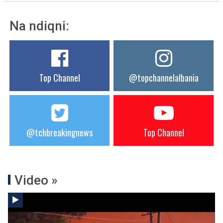
Na ndiqni:
Top Channel
@topchannelalbania
@tchbreakingnews
Top Channel
Video »