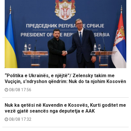
“Politika e Ukrainës, e njëjtë”/ Zelensky takim me
Vuçiçin, s’ndryshon qëndrim: Nuk do ta njohim Kosovën
08/08 17:56
Nuk ka qetësi në Kuvendin e Kosovës, Kurti goditet me
vezë gjatë seancës nga deputetja e AAK
08/08 17:32