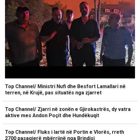
Top Channel/ Ministri Nufi dhe Besfort Lamallari në
terren, në Krujë, pas situatës nga zjarret
Top Channel/ Zjarri në zonën e Gjirokastrës, dy vatra
aktive mes Andon Poçit dhe Hundëkuqit
Top Channel/ Fluks i lartë në Portin e Vlorës, rreth
2700 pasagjerë mbërrijnë nga Brindisi