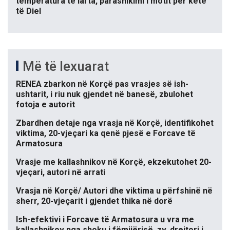
temperatura të larta, parashikimi i motit për këtë
të Diel
Më të lexuarat
RENEA zbarkon në Korçë pas vrasjes së ish-
ushtarit, i riu nuk gjendet në banesë, zbulohet
fotoja e autorit
Zbardhen detaje nga vrasja në Korçë, identifikohet
viktima, 20-vjeçari ka qenë pjesë e Forcave të
Armatosura
Vrasje me kallashnikov në Korçë, ekzekutohet 20-
vjeçari, autori në arrati
Vrasja në Korçë/ Autori dhe viktima u përfshinë në
sherr, 20-vjeçarit i gjendet thika në dorë
Ish-efektivi i Forcave të Armatosura u vra me
kallashnikov nga shoku i fëmijërisë, zv. drejtori i