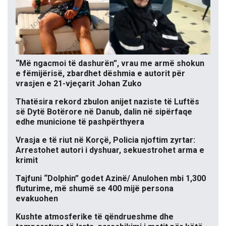
“Më ngacmoi të dashurën”, vrau me armë shokun
e fëmijërisë, zbardhet dëshmia e autorit për
vrasjen e 21-vjeçarit Johan Zuko
Thatësira rekord zbulon anijet naziste të Luftës
së Dytë Botërore në Danub, dalin në sipërfaqe
edhe municione të pashpërthyera
Vrasja e të riut në Korçë, Policia njoftim zyrtar:
Arrestohet autori i dyshuar, sekuestrohet arma e
krimit
Tajfuni “Dolphin” godet Azinë/ Anulohen mbi 1,300
fluturime, më shumë se 400 mijë persona
evakuohen
Kushte atmosferike të qëndrueshme dhe