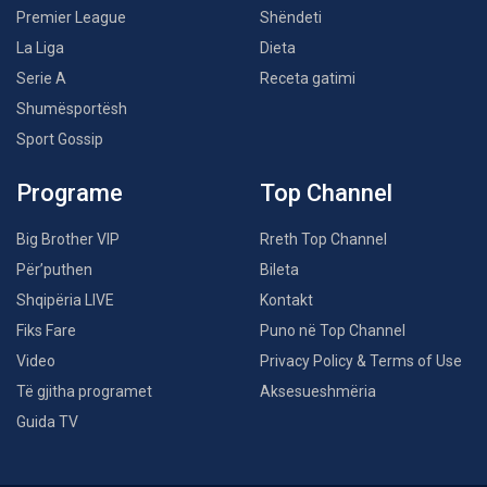
Premier League
Shëndeti
La Liga
Dieta
Serie A
Receta gatimi
Shumësportësh
Sport Gossip
Programe
Top Channel
Big Brother VIP
Rreth Top Channel
Për’puthen
Bileta
Shqipëria LIVE
Kontakt
Fiks Fare
Puno në Top Channel
Video
Privacy Policy & Terms of Use
Të gjitha programet
Aksesueshmëria
Guida TV