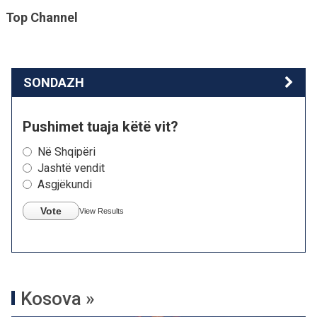
Top Channel
SONDAZH
Pushimet tuaja këtë vit?
Në Shqipëri
Jashtë vendit
Asgjëkundi
Vote
View Results
Kosova »