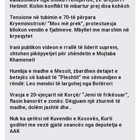
Hetimit: Kishin konflikt të mbartur prej disa kohësh
Tensione në tubimin e 70-të përpara
Kryeministrisë/ “Mos më prek”, protestuesja
bllokon vendin e fjalimeve. Mbyllet me marshim në
kryeqytet
Irani publikon videon e rrallë të liderit suprem,
shtohen pikëpyetjet për shëndetin e Mojtaba
Khameneit
Humbja e madhe e Messit, zbardhen detajet e
betejës së babait të “Pleshtit” me sëmundjen e
rëndë: Leo mendoi të largohej nga Botërori
Vrasja e 20-vjeçarit në Korçë/ “Jemi të frikësuar”,
flasin banorët e zonës: Dëgjuam një zhurmë të
madhe, dolëm jashtë dhe…
Nuk ka qetësi në Kuvendin e Kosovës, Kurti
goditet me vezë gjatë seancës nga deputetja e
AAK