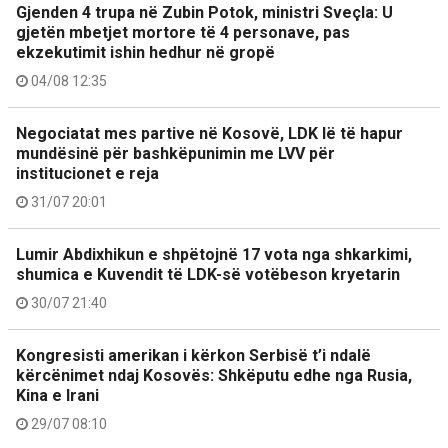
Gjenden 4 trupa në Zubin Potok, ministri Sveçla: U
gjetën mbetjet mortore të 4 personave, pas
ekzekutimit ishin hedhur në gropë
04/08 12:35
Negociatat mes partive në Kosovë, LDK lë të hapur
mundësinë për bashkëpunimin me LVV për
institucionet e reja
31/07 20:01
Lumir Abdixhikun e shpëtojnë 17 vota nga shkarkimi,
shumica e Kuvendit të LDK-së votëbeson kryetarin
30/07 21:40
Kongresisti amerikan i kërkon Serbisë t’i ndalë
kërcënimet ndaj Kosovës: Shkëputu edhe nga Rusia,
Kina e Irani
29/07 08:10