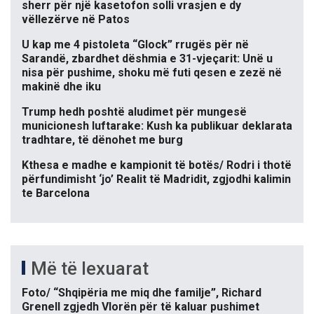
sherr për një kasetofon solli vrasjen e dy
vëllezërve në Patos
U kap me 4 pistoleta “Glock” rrugës për në
Sarandë, zbardhet dëshmia e 31-vjeçarit: Unë u
nisa për pushime, shoku më futi qesen e zezë në
makinë dhe iku
Trump hedh poshtë aludimet për mungesë
municionesh luftarake: Kush ka publikuar deklarata
tradhtare, të dënohet me burg
Kthesa e madhe e kampionit të botës/ Rodri i thotë
përfundimisht ‘jo’ Realit të Madridit, zgjodhi kalimin
te Barcelona
Më të lexuarat
Foto/ “Shqipëria me miq dhe familje”, Richard
Grenell zgjedh Vlorën për të kaluar pushimet