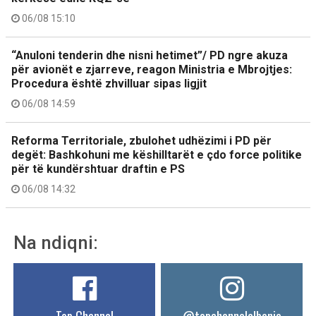
06/08 15:10
“Anuloni tenderin dhe nisni hetimet”/ PD ngre akuza
për avionët e zjarreve, reagon Ministria e Mbrojtjes:
Procedura është zhvilluar sipas ligjit
06/08 14:59
Reforma Territoriale, zbulohet udhëzimi i PD për
degët: Bashkohuni me këshilltarët e çdo force politike
për të kundërshtuar draftin e PS
06/08 14:32
Na ndiqni: