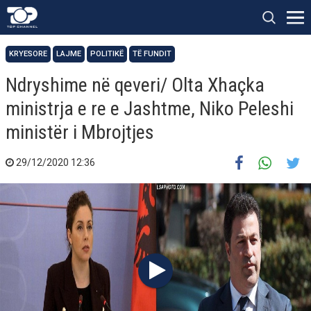
KRYESORE
LAJME
POLITIKË
TË FUNDIT
Ndryshime në qeveri/ Olta Xhaçka
ministrja e re e Jashtme, Niko Peleshi
ministër i Mbrojtjes
29/12/2020 12:36