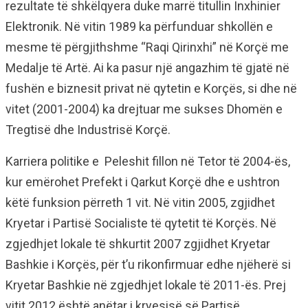
rezultate të shkëlqyera duke marrë titullin Inxhinier
Elektronik. Në vitin 1989 ka përfunduar shkollën e
mesme të përgjithshme “Raqi Qirinxhi” në Korçë me
Medalje të Artë. Ai ka pasur një angazhim të gjatë në
fushën e biznesit privat në qytetin e Korçës, si dhe në
vitet (2001-2004) ka drejtuar me sukses Dhomën e
Tregtisë dhe Industrisë Korçë.
Karriera politike e Peleshit fillon në Tetor të 2004-ës,
kur emërohet Prefekt i Qarkut Korçë dhe e ushtron
këtë funksion përreth 1 vit. Në vitin 2005, zgjidhet
Kryetar i Partisë Socialiste të qytetit të Korçës. Në
zgjedhjet lokale të shkurtit 2007 zgjidhet Kryetar
Bashkie i Korçës, për t’u rikonfirmuar edhe njëherë si
Kryetar Bashkie në zgjedhjet lokale të 2011-ës. Prej
vitit 2012 është anëtar i kryesisë së Partisë