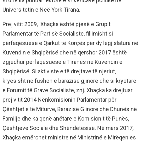
si dhe ka punuar lektore e shkencave politike në
Universitetin e Neë York Tirana.
Prej vitit 2009, Xhaçka është pjesë e Grupit
Parlamentar të Partisë Socialiste, fillimisht si
përfaqësuese e Qarkut të Korçës për dy legjislatura në
Kuvendin e Shqipërisë dhe në qershor 2017 është
zgjedhur përfaqësuese e Tiranës në Kuvendin e
Shqipërisë. Si aktiviste e të drejtave të njeriut,
kryesisht në fushën e barazisë gjinore dhe si kryetare
e Forumit të Grave Socialiste, znj. Xhaçka ka drejtuar
prej vitit 2014 Nënkomisionin Parlamentar për
Çështjet e të Miturve, Barazisë Gjinore dhe Dhunës në
Familje dhe ka qenë anëtare e Komisionit të Punës,
Çështjeve Sociale dhe Shëndetësisë. Në mars 2017,
Xhaçka emërohet ministre në Ministrinë e Mirëqenies