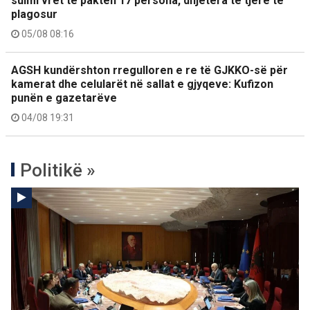
sulmi vret të paktën 17 persona, dhjetëra të tjerë të
plagosur
05/08 08:16
AGSH kundërshton rregulloren e re të GJKKO-së për
kamerat dhe celularët në sallat e gjyqeve: Kufizon
punën e gazetarëve
04/08 19:31
Politikë »