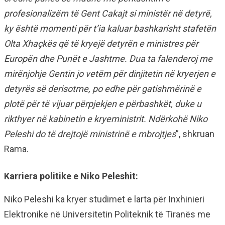
profesionalizëm të Gent Cakajt si ministër në detyrë,
ky është momenti për t’ia kaluar bashkarisht stafetën
Olta Xhaçkës që të kryejë detyrën e ministres për
Europën dhe Punët e Jashtme. Dua ta falenderoj me
mirënjohje Gentin jo vetëm për dinjitetin në kryerjen e
detyrës së derisotme, po edhe për gatishmërinë e
plotë për të vijuar përpjekjen e përbashkët, duke u
rikthyer në kabinetin e kryeministrit. Ndërkohë Niko
Peleshi do të drejtojë ministrinë e mbrojtjes
”, shkruan
Rama.
Karriera politike e Niko Peleshit:
Niko Peleshi ka kryer studimet e larta për Inxhinieri
Elektronike në Universitetin Politeknik të Tiranës me