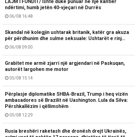
LAJM I FUNDIT/ Ishte duke punuar në një kantier
ndërtimi, humb jetën 40-vjeçari në Durrës
06/08 16:48
Skandal në kolegjin ushtarak britanik, katër gra akuza
për përdhunim dhe sulme seksuale: Ushtarët e rinj…
06/08 09:00
Grabitet me armë zjarri një argjendari në Paskuqan,
autorët largohen me motor
05/08 15:14
Përplasje diplomatike SHBA-Brazil, Trump i heq vizën
ambasadores së Brazilit në Uashington. Lula da Silva:
Përshkallëzim i qëllimshëm
05/08 12:29
Rusia breshëri raketash dhe dronësh drejt Ukrainës,