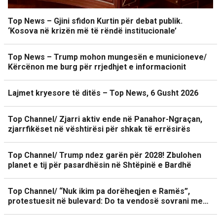
Top News – Gjini sfidon Kurtin për debat publik.
‘Kosova në krizën më të rëndë institucionale’
Top News – Trump mohon mungesën e municioneve/
Kërcënon me burg për rrjedhjet e informacionit
Lajmet kryesore të ditës – Top News, 6 Gusht 2026
Top Channel/ Zjarri aktiv ende në Panahor-Ngraçan,
zjarrfikëset në vështirësi për shkak të errësirës
Top Channel/ Trump ndez garën për 2028! Zbulohen
planet e tij për pasardhësin në Shtëpinë e Bardhë
Top Channel/ “Nuk ikim pa dorëheqjen e Ramës”,
protestuesit në bulevard: Do ta vendosë sovrani me…