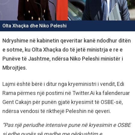
Olta Xhaçka dhe Niko Peleshi
Ndryshime në kabinetin qeveritar kanë ndodhur ditën
e sotme, ku Olta Xhaçka do të jetë ministrja e re e
Punëve të Jashtme, ndërsa Niko Peleshi ministër i
Mbrojtjes.
Lajmi është bërë i ditur nga kryeministri i vendit, Edi
Rama përmes një postimi në Twitter.Ai ka falenderuar
Gent Cakajn për punën gjatë kryesimit të OSBE-së,
ndërsa vendosi të rikthejë Peleshin në qeveri.
“Pas një periudhe intensive pune në kryesimin e OSBE
si edhe punës së madhe me përkushtim e