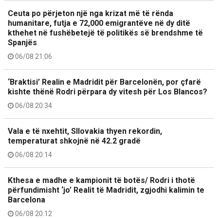
Ceuta po përjeton një nga krizat më të rënda
humanitare, futja e 72,000 emigrantëve në dy ditë
kthehet në fushëbetejë të politikës së brendshme të
Spanjës
06/08 21:06
‘Braktisi’ Realin e Madridit për Barcelonën, por çfarë
kishte thënë Rodri përpara dy vitesh për Los Blancos?
06/08 20:34
Vala e të nxehtit, Sllovakia thyen rekordin,
temperaturat shkojnë në 42.2 gradë
06/08 20:14
Kthesa e madhe e kampionit të botës/ Rodri i thotë
përfundimisht ‘jo’ Realit të Madridit, zgjodhi kalimin te
Barcelona
06/08 20:12