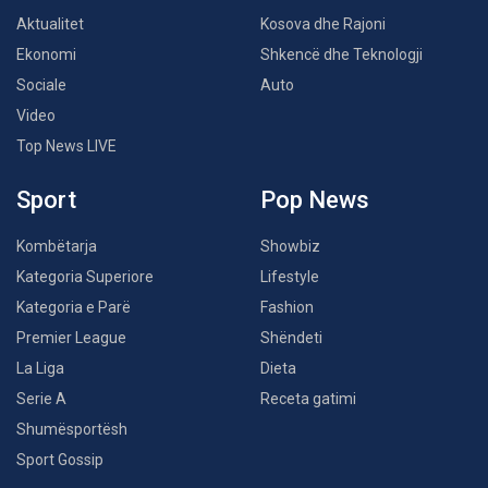
Aktualitet
Kosova dhe Rajoni
Ekonomi
Shkencë dhe Teknologji
Sociale
Auto
Video
Top News LIVE
Sport
Pop News
Kombëtarja
Showbiz
Kategoria Superiore
Lifestyle
Kategoria e Parë
Fashion
Premier League
Shëndeti
La Liga
Dieta
Serie A
Receta gatimi
Shumësportësh
Sport Gossip