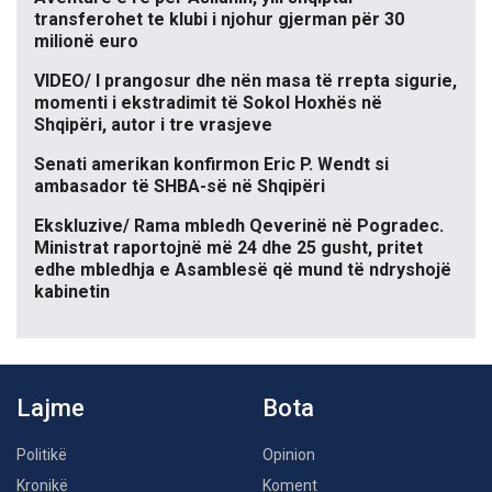
transferohet te klubi i njohur gjerman për 30
milionë euro
VIDEO/ I prangosur dhe nën masa të rrepta sigurie,
momenti i ekstradimit të Sokol Hoxhës në
Shqipëri, autor i tre vrasjeve
Senati amerikan konfirmon Eric P. Wendt si
ambasador të SHBA-së në Shqipëri
Ekskluzive/ Rama mbledh Qeverinë në Pogradec.
Ministrat raportojnë më 24 dhe 25 gusht, pritet
edhe mbledhja e Asamblesë që mund të ndryshojë
kabinetin
Lajme
Bota
Politikë
Opinion
Kronikë
Koment