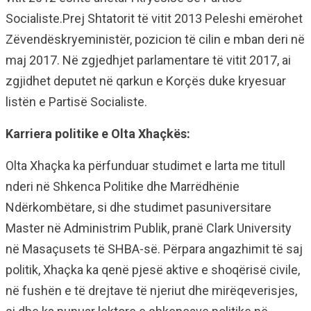
Socialiste.Prej Shtatorit të vitit 2013 Peleshi emërohet
Zëvendëskryeministër, pozicion të cilin e mban deri në
maj 2017. Në zgjedhjet parlamentare të vitit 2017, ai
zgjidhet deputet në qarkun e Korçës duke kryesuar
listën e Partisë Socialiste.
Karriera politike e Olta Xhaçkës:
Olta Xhaçka ka përfunduar studimet e larta me titull
nderi në Shkenca Politike dhe Marrëdhënie
Ndërkombëtare, si dhe studimet pasuniversitare
Master në Administrim Publik, pranë Clark University
në Masaçusets të SHBA-së. Përpara angazhimit të saj
politik, Xhaçka ka qenë pjesë aktive e shoqërisë civile,
në fushën e të drejtave të njeriut dhe mirëqeverisjes,