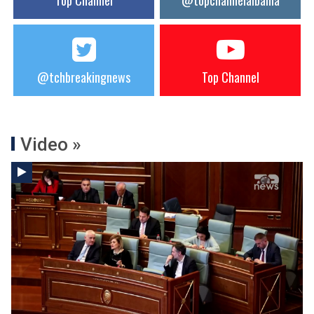
Top Channel
@topchannelalbania
@tchbreakingnews
Top Channel
Video »