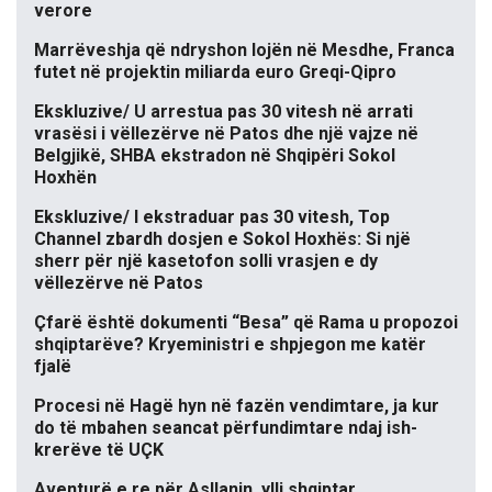
verore
Marrëveshja që ndryshon lojën në Mesdhe, Franca
futet në projektin miliarda euro Greqi-Qipro
Ekskluzive/ U arrestua pas 30 vitesh në arrati
vrasësi i vëllezërve në Patos dhe një vajze në
Belgjikë, SHBA ekstradon në Shqipëri Sokol
Hoxhën
Ekskluzive/ I ekstraduar pas 30 vitesh, Top
Channel zbardh dosjen e Sokol Hoxhës: Si një
sherr për një kasetofon solli vrasjen e dy
vëllezërve në Patos
Çfarë është dokumenti “Besa” që Rama u propozoi
shqiptarëve? Kryeministri e shpjegon me katër
fjalë
Procesi në Hagë hyn në fazën vendimtare, ja kur
do të mbahen seancat përfundimtare ndaj ish-
krerëve të UÇK
Aventurë e re për Asllanin, ylli shqiptar