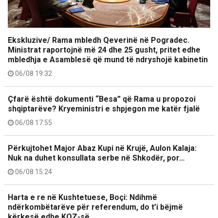
Ekskluzive/ Rama mbledh Qeverinë në Pogradec.
Ministrat raportojnë më 24 dhe 25 gusht, pritet edhe
mbledhja e Asamblesë që mund të ndryshojë kabinetin
06/08 19:32
Çfarë është dokumenti “Besa” që Rama u propozoi
shqiptarëve? Kryeministri e shpjegon me katër fjalë
06/08 17:55
Përkujtohet Major Abaz Kupi në Krujë, Aulon Kalaja:
Nuk na duhet konsullata serbe në Shkodër, por…
06/08 15:24
Harta e re në Kushtetuese, Boçi: Ndihmë
ndërkombëtarëve për referendum, do t’i bëjmë
kërkesë edhe KQZ-së