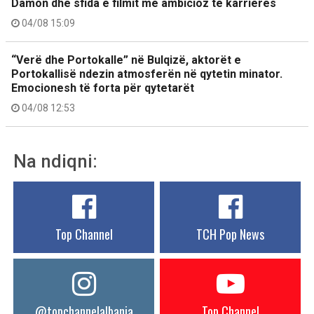
Damon dhe sfida e filmit më ambicioz të karrierës
04/08 15:09
“Verë dhe Portokalle” në Bulqizë, aktorët e
Portokallisë ndezin atmosferën në qytetin minator.
Emocionesh të forta për qytetarët
04/08 12:53
Na ndiqni:
Top Channel
TCH Pop News
@topchannelalbania
Top Channel