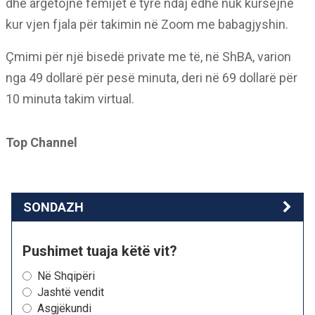
dhe argëtojnë fëmijët e tyre ndaj edhe nuk kursejnë
kur vjen fjala për takimin në Zoom me babagjyshin.
Çmimi për një bisedë private me të, në ShBA, varion
nga 49 dollarë për pesë minuta, deri në 69 dollarë për
10 minuta takim virtual.
Top Channel
SONDAZH
Pushimet tuaja këtë vit?
Në Shqipëri
Jashtë vendit
Asgjëkundi