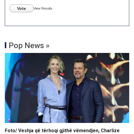
Vote
View Results
Pop News »
Foto/ Veshja që tërhoqi gjithë vëmendjen, Charlize