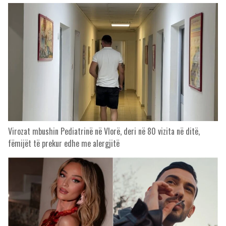
Virozat mbushin Pediatrinë në Vlorë, deri në 80 vizita në ditë,
fëmijët të prekur edhe me alergjitë