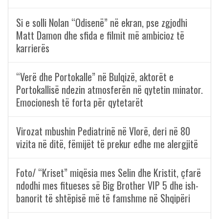
Si e solli Nolan “Odisenë” në ekran, pse zgjodhi
Matt Damon dhe sfida e filmit më ambicioz të
karrierës
“Verë dhe Portokalle” në Bulqizë, aktorët e
Portokallisë ndezin atmosferën në qytetin minator.
Emocionesh të forta për qytetarët
Virozat mbushin Pediatrinë në Vlorë, deri në 80
vizita në ditë, fëmijët të prekur edhe me alergjitë
Foto/ “Kriset” miqësia mes Selin dhe Kristit, çfarë
ndodhi mes fitueses së Big Brother VIP 5 dhe ish-
banorit të shtëpisë më të famshme në Shqipëri