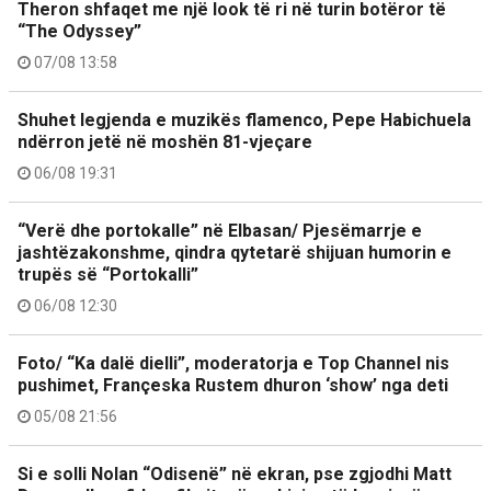
Theron shfaqet me një look të ri në turin botëror të
“The Odyssey”
07/08 13:58
Shuhet legjenda e muzikës flamenco, Pepe Habichuela
ndërron jetë në moshën 81-vjeçare
06/08 19:31
“Verë dhe portokalle” në Elbasan/ Pjesëmarrje e
jashtëzakonshme, qindra qytetarë shijuan humorin e
trupës së “Portokalli”
06/08 12:30
Foto/ “Ka dalë dielli”, moderatorja e Top Channel nis
pushimet, Françeska Rustem dhuron ‘show’ nga deti
05/08 21:56
Si e solli Nolan “Odisenë” në ekran, pse zgjodhi Matt