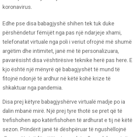
koronavirus.
Edhe pse disa babagjyshë shihen tek tuk duke
përshëndetur fëmijët nga pas një ndarjeje xhami,
telefonatat virtuale nga poli i veriut ofrojnë më shumë
argëtim dhe intimitet, janë më të personalizuara,
pavarësisht disa vështirësive teknike herë pas here. E
kjo është një mënyrë që babagjyshët të mund të
fitojnë ndonjë të ardhur në këtë kohë krize të
shkaktuar nga pandemia.
Disa prej këtyre babagjyshërve virtualë madje po ia
dalin mbanë mirë. Një prej tyre thotë se pret që të
trefishohen apo katërfishohen të ardhurat e tij në këtë
sezon. Prindërit janë të dëshpëruar të ngushëllojnë