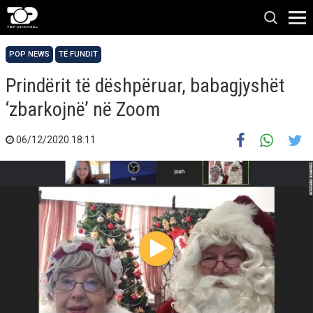
POP NEWS
TË FUNDIT
Prindërit të dëshpëruar, babagjyshët
‘zbarkojnë’ në Zoom
06/12/2020 18:11