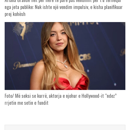
Ariana Grande flet për herë të parë pas vendimit për t’u tërhequr
nga jeta publike: Nuk ishte një vendim impulsiv, e kisha planifikuar
prej kohësh
Foto/ Më seksi se kurrë, aktorja e njohur e Hollywood-it “ndez”
rrjetin me setin e fundit