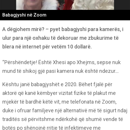
Babagjyshi në Zoom
A dëgjohem mirë? – pyet babagjyshi para kamerës, i
ulur para një oxhaku të dekoruar me zbukurime të
blera në internet për vetëm 10 dollarë.
“Përshëndetje! Është Xhesi apo Xhejms, sepse nuk
mund të shikoj gjë pasi kamera nuk është ndezur…
Kështu janë babagjyshët e 2020. Bëhet fjalë për
aktorë që kanë këmbyer vizitat fizike të plakut me
mjekër të bardhë këtë vit, me telefonata në Zoom,
duke i ofruar familjeve një alternativë më të sigurt ndaj
traditës së përvitshme ndërkohë që shumë vende të
botës po shënojnë rritje të infektimeve me