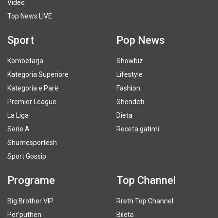
Video
Top News LIVE
Sport
Pop News
Kombëtarja
Showbiz
Kategoria Superiore
Lifestyle
Kategoria e Parë
Fashion
Premier League
Shëndeti
La Liga
Dieta
Serie A
Receta gatimi
Shumësportësh
Sport Gossip
Programe
Top Channel
Big Brother VIP
Rreth Top Channel
Për’puthen
Bileta