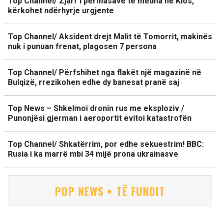
Top Channel/ Zjarr i përmasave të mëdha në Klos,
kërkohet ndërhyrje urgjente
Top Channel/ Aksident drejt Malit të Tomorrit, makinës
nuk i punuan frenat, plagosen 7 persona
Top Channel/ Përfshihet nga flakët një magazinë në
Bulqizë, rrezikohen edhe dy banesat pranë saj
Top News – Shkelmoi dronin rus me eksploziv /
Punonjësi gjerman i aeroportit evitoi katastrofën
Top Channel/ Shkatërrim, por edhe sekuestrim! BBC:
Rusia i ka marrë mbi 34 mijë prona ukrainasve
POP NEWS • TË FUNDIT