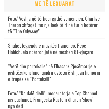
ME TË LEXUARAT
Foto/ Veshja që tërhoqi gjithë vëmendjen, Charlize
Theron shfaqet me një look të ri në turin botëror
të “The Odyssey”
Shuhet legjenda e muzikës flamenco, Pepe
Habichuela ndërron jetë në moshën 81-vjeçare
“Verë dhe portokalle” në Elbasan/ Pjesëmarrje e
jashtëzakonshme, qindra qytetarë shijuan humorin
e trupës së “Portokalli”
Foto/ “Ka dalë dielli”, moderatorja e Top Channel
nis pushimet, Françeska Rustem dhuron ‘show’
nga deti