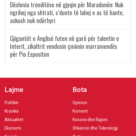
Dëshmia tronditëse në gjyqin për Maradonën: Nuk
ngrihej nga shtrati, s’donte të lahej e as të hante,
askush nuk ndërhyri
Gjigantët e Anglisë futen në garë për talentin e
Interit, zikaltrit vendosin çmimin marramendës
për Pio Espositon
Lajme
Bota
Politikë
Opinion
Kronikë
Koment
Aktualitet
Kosova dhe Rajoni
Ekonomi
Shkencë dhe Teknologji