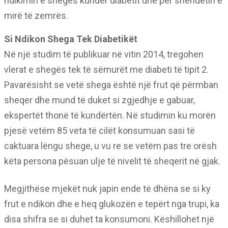
ndikimin e shegës kundër diabetit dhe për shëndetin e
mirë të zemrës.
Si Ndikon Shega Tek Diabetikët
Në një studim të publikuar në vitin 2014, tregohen
vlerat e shegës tek të sëmurët me diabeti të tipit 2.
Pavarësisht se vetë shega është një frut që përmban
sheqer dhe mund të duket si zgjedhje e gabuar,
ekspertët thonë të kundërtën. Në studimin ku morën
pjesë vetëm 85 veta të cilët konsumuan sasi të
caktuara lëngu shege, u vu re se vetëm pas tre orësh
këta persona pësuan ulje të nivelit të sheqerit në gjak.
Megjithëse mjekët nuk japin ende të dhëna se si ky
frut e ndikon dhe e heq glukozën e tepërt nga trupi, ka
disa shifra se si duhet ta konsumoni. Këshillohet një