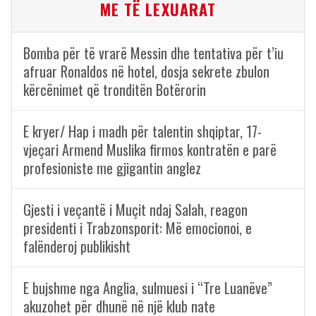
ME TË LEXUARAT
Bomba për të vrarë Messin dhe tentativa për t’iu
afruar Ronaldos në hotel, dosja sekrete zbulon
kërcënimet që tronditën Botërorin
E kryer/ Hap i madh për talentin shqiptar, 17-
vjeçari Armend Muslika firmos kontratën e parë
profesioniste me gjigantin anglez
Gjesti i veçantë i Muçit ndaj Salah, reagon
presidenti i Trabzonsporit: Më emocionoi, e
falënderoj publikisht
E bujshme nga Anglia, sulmuesi i “Tre Luanëve”
akuzohet për dhunë në një klub nate