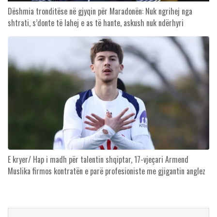
Dëshmia tronditëse në gjyqin për Maradonën: Nuk ngrihej nga
shtrati, s’donte të lahej e as të hante, askush nuk ndërhyri
E kryer/ Hap i madh për talentin shqiptar, 17-vjeçari Armend
Muslika firmos kontratën e parë profesioniste me gjigantin anglez