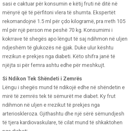
sasi e caktuar për konsumin e këtij fruti në ditë në
mënyrë që të përfitoni vlera të shumta. Ekspertët
rekomandojnë 1.5 ml për çdo kilogramë, pra rreth 105
ml për një person me peshë 70 kg. Konsumimi i
kokrrave të shegës apo lëngut të saj ndihmon në uljen
ndjeshëm të glukozës në gjak. Duke ulur kështu
rrezikun e prekjes nga diabeti. Këto shifra janë të
njëjta si për femra ashtu edhe për meshkujt.
Si Ndikon Tek Shëndeti i Zemrës
Lëngu i shegës mund të ndikojë edhe në shëndetin e
mirë të zemrës tek të sëmurët me diabet. Ky frut
ndihmon në uljen e rrezikut të prekjes nga
arterioskleroza. Gjithashtu dhe një sërë sëmundjesh
të tjera kardiovaskulare, të cilat mund të shkaktohen