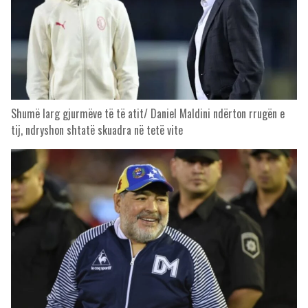
Shumë larg gjurmëve të të atit/ Daniel Maldini ndërton rrugën e
tij, ndryshon shtatë skuadra në tetë vite