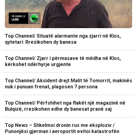
Top Channel/ Situatë alarmante nga zjarri në Klos,
qytetari: Rrezikohen dy banesa
Top Channel/ Zjarr i përmasave të mëdha në Klos,
kërkohet ndërhyrje urgjente
Top Channel/ Aksident drejt Malit të Tomorrit, makinës
nuk i punuan frenat, plagosen 7 persona
Top Channel/ Përfshihet nga flakët një magazinë në
Bulqizë, rrezikohen edhe dy banesat pranë saj
Top News – Shkelmoi dronin rus me eksploziv /
Punonjësi gjerman i aeroportit evitoi katastrofën