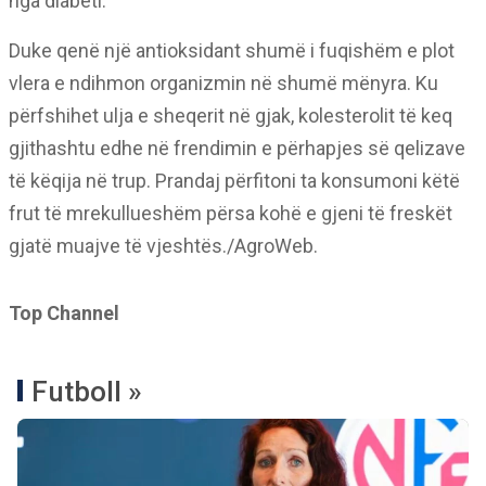
nga diabeti.
Duke qenë një antioksidant shumë i fuqishëm e plot
vlera e ndihmon organizmin në shumë mënyra. Ku
përfshihet ulja e sheqerit në gjak, kolesterolit të keq
gjithashtu edhe në frendimin e përhapjes së qelizave
të këqija në trup. Prandaj përfitoni ta konsumoni këtë
frut të mrekullueshëm përsa kohë e gjeni të freskët
gjatë muajve të vjeshtës./AgroWeb.
Top Channel
Futboll »