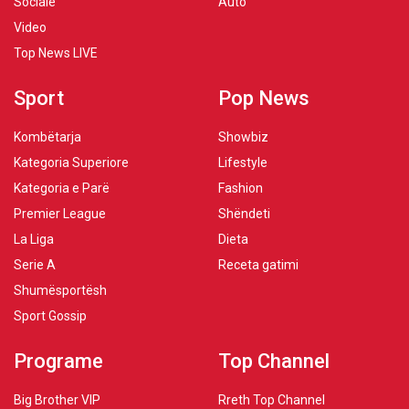
Sociale
Auto
Video
Top News LIVE
Sport
Pop News
Kombëtarja
Showbiz
Kategoria Superiore
Lifestyle
Kategoria e Parë
Fashion
Premier League
Shëndeti
La Liga
Dieta
Serie A
Receta gatimi
Shumësportësh
Sport Gossip
Programe
Top Channel
Big Brother VIP
Rreth Top Channel