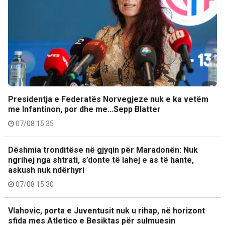
Presidentja e Federatës Norvegjeze nuk e ka vetëm
me Infantinon, por dhe me…Sepp Blatter
07/08 15:35
Dëshmia tronditëse në gjyqin për Maradonën: Nuk
ngrihej nga shtrati, s’donte të lahej e as të hante,
askush nuk ndërhyri
07/08 15:30
Vlahovic, porta e Juventusit nuk u rihap, në horizont
sfida mes Atletico e Besiktas për sulmuesin