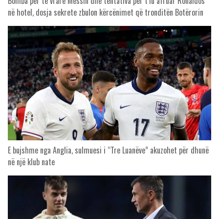
Bomba për të vrarë Messin dhe tentativa për t’iu afruar Ronaldos
në hotel, dosja sekrete zbulon kërcënimet që tronditën Botërorin
E bujshme nga Anglia, sulmuesi i “Tre Luanëve” akuzohet për dhunë
në një klub nate