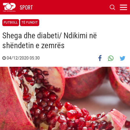
SPORT
FUTBOLL
TË FUNDIT
Shega dhe diabeti/ Ndikimi në
shëndetin e zemrës
04/12/2020 05:30