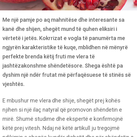
Me një pamje po aq mahnitëse dhe interesante sa
kanë dhe shijen, shegët mund të quhen eliksiri i
vërtetë i jetës. Kokrrizat e vogla të panumërta me
ngjyrën karakteristike të kuqe, mblidhen në mënyrë
perfekte brenda këtij fruti me vlera të
jashtëzakonshme shëndetësore. Shega është pa
dyshim një ndër frutat më përfaqësuese të stinës së
vjeshtës.
E mbushur me vlera dhe shije, shegët prej kohës
njihen si një ilaç natyral që promovon shëndetin e
mirë. Shumë studime dhe ekspertë e konfirmojnë
këtë prej vitesh. Ndaj në këtë artikull ju tregojmë