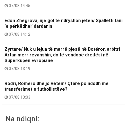
07/08 14:45
Edon Zhegrova, një gol të ndryshon jetën/ Spalletti tani
‘e përkëdhel’ dardanin
07/08 14:12
Zyrtare/ Nuk u lejua të marrë pjesë në Botëror, arbitri
Artan merr revanshin, do të vendosë drejtësi në
Superkupën Evropiane
07/08 13:19
Rodri, Romero dhe jo vetëm/ Çfarë po ndodh me
transferimet e futbollistëve?
07/08 13:03
Na ndiqni: