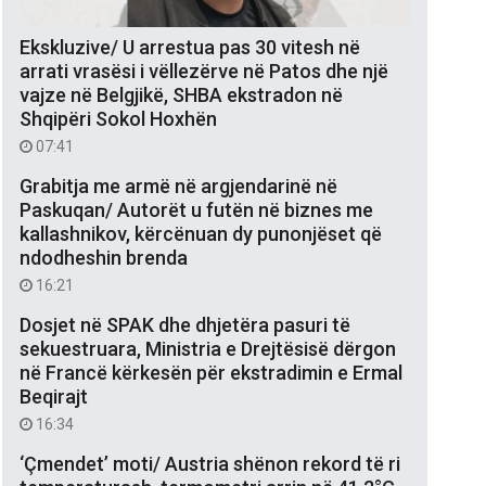
Ekskluzive/ U arrestua pas 30 vitesh në
arrati vrasësi i vëllezërve në Patos dhe një
vajze në Belgjikë, SHBA ekstradon në
Shqipëri Sokol Hoxhën
07:41
Grabitja me armë në argjendarinë në
Paskuqan/ Autorët u futën në biznes me
kallashnikov, kërcënuan dy punonjëset që
ndodheshin brenda
16:21
Dosjet në SPAK dhe dhjetëra pasuri të
sekuestruara, Ministria e Drejtësisë dërgon
në Francë kërkesën për ekstradimin e Ermal
Beqirajt
16:34
‘Çmendet’ moti/ Austria shënon rekord të ri