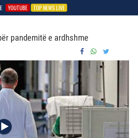
E
YOUTUBE
TOP NEWS LIVE
për pandemitë e ardhshme