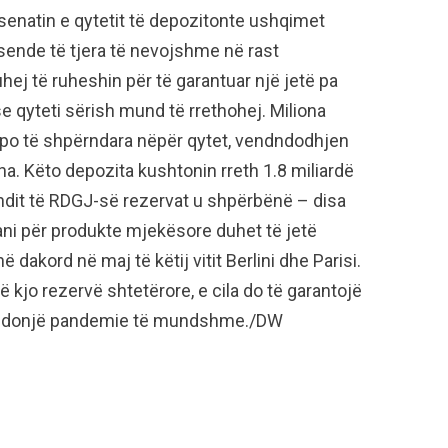
 senatin e qytetit të depozitonte ushqimet
sende të tjera të nevojshme në rast
hej të ruheshin për të garantuar një jetë pa
e qyteti sërish mund të rrethohej. Miliona
epo të shpërndara nëpër qytet, vendndodhjen
a. Këto depozita kushtonin rreth 1.8 miliardë
fundit të RDGJ-së rezervat u shpërbënë – disa
tani për produkte mjekësore duhet të jetë
 dakord në maj të këtij vitit Berlini dhe Parisi.
ë kjo rezervë shtetërore, e cila do të garantojë
llë ndonjë pandemie të mundshme./DW