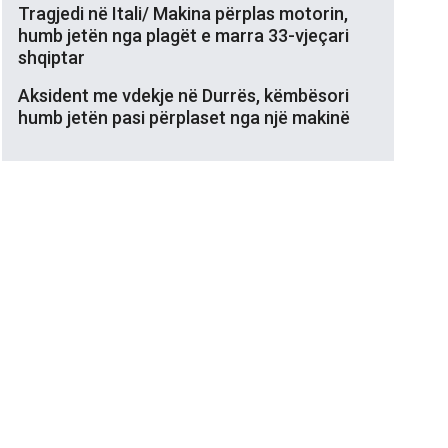
Tragjedi në Itali/ Makina përplas motorin,
humb jetën nga plagët e marra 33-vjeçari
shqiptar
Aksident me vdekje në Durrës, këmbësori
humb jetën pasi përplaset nga një makinë