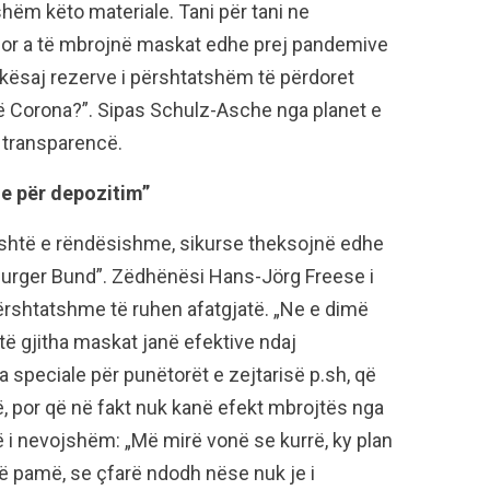
shëm këto materiale. Tani për tani ne
or a të mbrojnë maskat edhe prej pandemive
 i kësaj rezerve i përshtatshëm të përdoret
ië Corona?”. Sipas Schulz-Asche nga planet e
 transparencë.
me për depozitim”
, është e rëndësishme, sikurse theksojnë edhe
urger Bund”. Zëdhënësi Hans-Jörg Freese i
përshtatshme të ruhen afatgjatë. „Ne e dimë
 të gjitha maskat janë efektive ndaj
 speciale për punëtorët e zejtarisë p.sh, që
 por që në fakt nuk kanë efekt mbrojtës nga
htë i nevojshëm: „Më mirë vonë se kurrë, ky plan
ë pamë, se çfarë ndodh nëse nuk je i