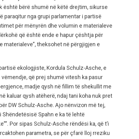
nuk është bërë shumë në këtë drejtim, sikurse
 paraqitur nga grupi parlamentar i partisë
kutimet për mënyrën dhe volumin e materialeve
ërkohë që është ende e hapur çështja për
e materialeve”, theksohet në përgjigjen e
partisë ekologjiste, Kordula Schulz-Asche, e
ë vëmendje, që prej shumë vitesh ka pasur
emergjence, madje qysh në fillim të shekullit me
ë kaluar qysh atëherë, ndaj tani koha nuk pret
a për DW Schulz-Asche. Ajo nënvizon më tej,
ri Shëndetësisë Spahn e ka të lehtë
e””. Por sipas Schulz-Asche rëndësi ka, që t’i
caktohen parametra, se për çfarë lloj rreziku