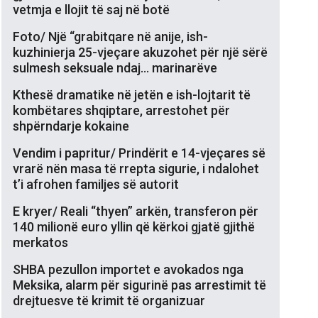
vetmja e llojit të saj në botë
Foto/ Një “grabitqare në anije, ish-
kuzhinierja 25-vjeçare akuzohet për një sërë
sulmesh seksuale ndaj… marinarëve
Kthesë dramatike në jetën e ish-lojtarit të
kombëtares shqiptare, arrestohet për
shpërndarje kokaine
Vendim i papritur/ Prindërit e 14-vjeçares së
vrarë nën masa të rrepta sigurie, i ndalohet
t’i afrohen familjes së autorit
E kryer/ Reali “thyen” arkën, transferon për
140 milionë euro yllin që kërkoi gjatë gjithë
merkatos
SHBA pezullon importet e avokados nga
Meksika, alarm për sigurinë pas arrestimit të
drejtuesve të krimit të organizuar