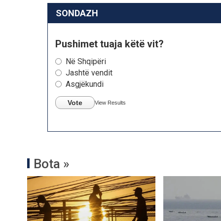
SONDAZH
Pushimet tuaja këtë vit?
Në Shqipëri
Jashtë vendit
Asgjëkundi
Vote
View Results
Bota »