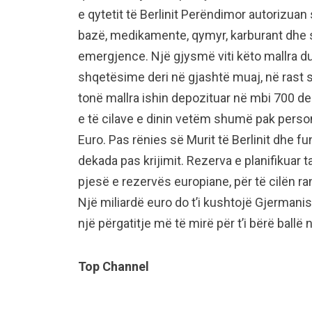
e qytetit të Berlinit Perëndimor autorizuan
bazë, medikamente, qymyr, karburant dhe 
emergjence. Një gjysmë viti këto mallra du
shqetësime deri në gjashtë muaj, në rast s
tonë mallra ishin depozituar në mbi 700 d
e të cilave e dinin vetëm shumë pak person
Euro. Pas rënies së Murit të Berlinit dhe 
dekada pas krijimit. Rezerva e planifikuar 
pjesë e rezervës europiane, për të cilën ranë
Një miliardë euro do t’i kushtojë Gjermanis
një përgatitje më të mirë për t’i bërë ba
Top Channel