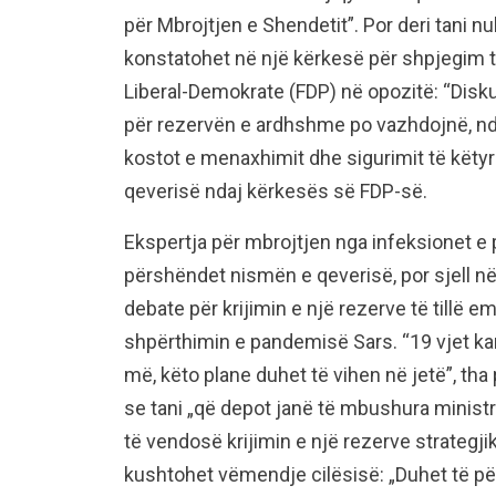
për Mbrojtjen e Shendetit”. Por deri tani 
konstatohet në një kërkesë për shpjegim të
Liberal-Demokrate (FDP) në opozitë: “Dis
për rezervën e ardhshme po vazhdojnë, nd
kostot e menaxhimit dhe sigurimit të këtyr
qeverisë ndaj kërkesës së FDP-së.
Ekspertja për mbrojtjen nga infeksionet e 
përshëndet nismën e qeverisë, por sjell n
debate për krijimin e një rezerve të tillë 
shpërthimin e pandemisë Sars. “19 vjet kan
më, këto plane duhet të vihen në jetë”, th
se tani „që depot janë të mbushura minist
të vendosë krijimin e një rezerve strategjik
kushtohet vëmendje cilësisë: „Duhet të për