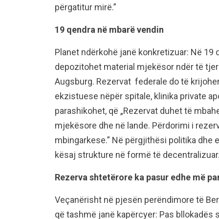
përgatitur mirë.”
19 qendra në mbarë vendin
Planet ndërkohë janë konkretizuar: Në 19 
depozitohet material mjekësor ndër të tj
Augsburg. Rezervat federale do të krijohe
ekzistuese nëpër spitale, klinika private a
parashikohet, që „Rezervat duhet të mbahe
mjekësore dhe në lande. Përdorimi i rezerv
mbingarkese.” Në përgjithësi politika dhe 
kësaj strukture në formë të decentralizuar
Rezerva shtetërore ka pasur edhe më pa
Veçanërisht në pjesën perëndimore të Berl
që tashmë janë kapërcyer: Pas bllokadës së