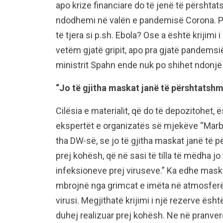
apo krize financiare do të jenë të përshtat
ndodhemi në valën e pandemisë Corona. P
të tjera si p.sh. Ebola? Ose a është krijimi
vetëm gjatë gripit, apo pra gjatë pandems
ministrit Spahn ende nuk po shihet ndonjë
“Jo të gjitha maskat janë të përshtatsh
Cilësia e materialit, që do të depozitohet
ekspertët e organizatës së mjekëve “Marb
tha DW-së, se jo të gjitha maskat janë të 
prej kohësh, që në sasi të tilla të mëdha jo
infeksioneve prej viruseve.” Ka edhe maska
mbrojnë nga grimcat e imëta në atmosferë,
virusi. Megjithatë krijimi i një rezerve ës
duhej realizuar prej kohësh. Ne në pranver