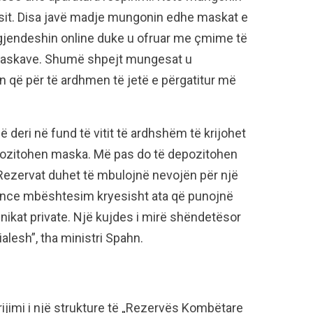
jdesit. Disa javë madje mungonin edhe maskat e
i gjendeshin online duke u ofruar me çmime të
 maskave. Shumë shpejt mungesat u
 që për të ardhmen të jetë e përgatitur më
ë deri në fund të vitit të ardhshëm të krijohet
depozitohen maska. Më pas do të depozitohen
ezervat duhet të mbulojnë nevojën për një
ence mbështesim kryesisht ata që punojnë
linikat private. Një kujdes i mirë shëndetësor
lesh”, tha ministri Spahn.
ijimi i një strukture të „Rezervës Kombëtare