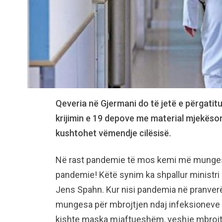
Qeveria në Gjermani do të jetë e përgati
krijimin e 19 depove me material mjekësor.
kushtohet vëmendje cilësisë.
Në rast pandemie të mos kemi më mungesa 
pandemie! Këtë synim ka shpallur ministri
Jens Spahn. Kur nisi pandemia në pranverë
mungesa për mbrojtjen ndaj infeksioneve d
kishte maska mjaftueshëm, veshje mbrojt