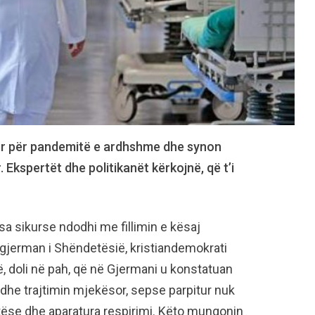
tur për pandemitë e ardhshme dhe synon
 Ekspertët dhe politikanët kërkojnë, që t’i
sikurse ndodhi me fillimin e kësaj
 gjerman i Shëndetësië, kristiandemokrati
, doli në pah, që në Gjermani u konstatuan
he trajtimin mjekësor, sepse parpitur nuk
ëse dhe aparatura respirimi. Këto mungonin