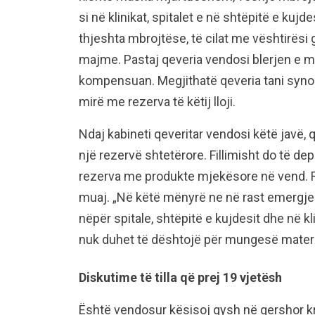
si në klinikat, spitalet e në shtëpitë e ku
thjeshta mbrojtëse, të cilat me vështirës
majme. Pastaj qeveria vendosi blerjen e
kompensuan. Megjithatë qeveria tani synon
mirë me rezerva të këtij lloji.
Ndaj kabineti qeveritar vendosi këtë javë, q
një rezervë shtetërore. Fillimisht do të 
rezerva me produkte mjekësore në vend. R
muaj. „Në këtë mënyrë ne në rast emergj
nëpër spitale, shtëpitë e kujdesit dhe në k
nuk duhet të dështojë për mungesë materia
Diskutime të tilla që prej 19 vjetësh
Është vendosur kësisoj qysh në qershor kr