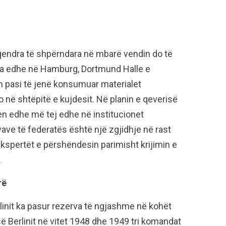
qendra të shpërndara në mbarë vendin do të
era edhe në Hamburg, Dortmund Halle e
n pasi të jenë konsumuar materialet
po në shtëpitë e kujdesit. Në planin e qeverisë
n edhe më tej edhe në institucionet
ave të federatës është një zgjidhje në rast
ekspertët e përshëndesin parimisht krijimin e
.
rë
init ka pasur rezerva të ngjashme në kohët
 Berlinit në vitet 1948 dhe 1949 tri komandat