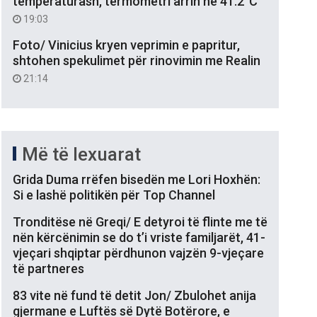
temperaturash, termometri arrin në 41.2°C
19:03
Foto/ Vinicius kryen veprimin e papritur,
shtohen spekulimet për rinovimin me Realin
21:14
Më të lexuarat
Grida Duma rrëfen bisedën me Lori Hoxhën:
Si e lashë politikën për Top Channel
Tronditëse në Greqi/ E detyroi të flinte me të
nën kërcënimin se do t’i vriste familjarët, 41-
vjeçari shqiptar përdhunon vajzën 9-vjeçare
të partneres
83 vite në fund të detit Jon/ Zbulohet anija
gjermane e Luftës së Dytë Botërore, e