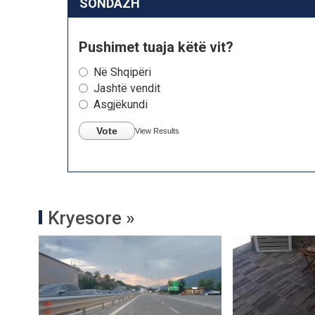
SONDAZH
Pushimet tuaja këtë vit?
Në Shqipëri
Jashtë vendit
Asgjëkundi
Vote
View Results
Kryesore »