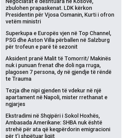
Negociatat e dështuara në Kosovë,
zbulohen prapaskenat. LDK kërkon
Presidentin për Vjosa Osmanin, Kurti i ofron
vetëm ministri
Superkupa e Europës vjen në Top Channel,
PSG dhe Aston Villa përballen në Salzburg
për trofeun e parë të sezonit
Aksident pranë Malit të Tomorrit/ Makinës
nuk i punuan frenat dhe doli nga rruga,
plagosen 7 persona, dy në gjendje të rëndë
te Trauma
Tezja dhe nipi gjenden të vdekur në një
apartament në Napoli, mister rrethanat e
ngjarjes
Ekstradimi në Shqipëri i Sokol Hoxhës,
Ambasada Amerikane: SHBA nuk është
strehë për ata që keqpërdorin emigracioni
për t’i shpëtuar ligjit