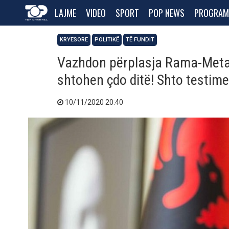
LAJME
VIDEO
SPORT
POP NEWS
PROGRAM
KRYESORE
POLITIKË
TË FUNDIT
Vazhdon përplasja Rama-Meta/
shtohen çdo ditë! Shto testime
10/11/2020 20:40