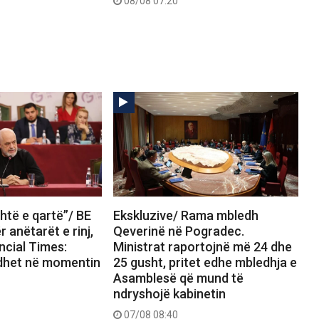
08/08 07:20
htë e qartë”/ BE
Ekskluzive/ Rama mbledh
 anëtarët e rinj,
Qeverinë në Pogradec.
ncial Times:
Ministrat raportojnë më 24 dhe
dhet në momentin
25 gusht, pritet edhe mbledhja e
Asamblesë që mund të
ndryshojë kabinetin
07/08 08:40