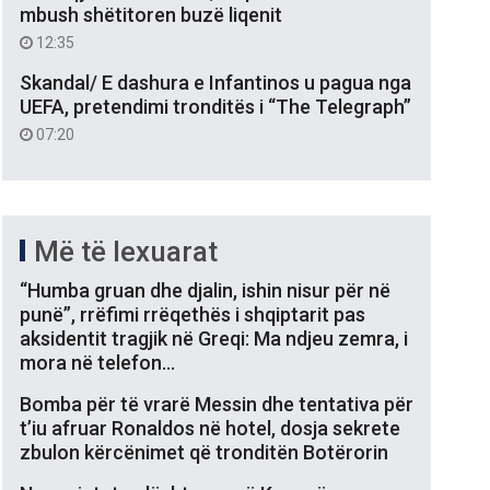
mbush shëtitoren buzë liqenit
12:35
Skandal/ E dashura e Infantinos u pagua nga
UEFA, pretendimi tronditës i “The Telegraph”
07:20
Më të lexuarat
“Humba gruan dhe djalin, ishin nisur për në
punë”, rrëfimi rrëqethës i shqiptarit pas
aksidentit tragjik në Greqi: Ma ndjeu zemra, i
mora në telefon…
Bomba për të vrarë Messin dhe tentativa për
t’iu afruar Ronaldos në hotel, dosja sekrete
zbulon kërcënimet që tronditën Botërorin