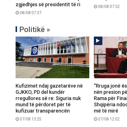
zgjedhjes së presidentit të ri
08/08 07:32
08/08 07:37
Politikë »
Kufizimet ndaj gazetarëve në
“Rruga jonë ës
GJKKO, PD del kundër
nën presion për
rregullores së re: Siguria nuk
Rama për Fina
mund të përdoret për të
Shqipëria ndo
kufizuar transparencën
më të mirë
07/08 13:25
07/08 12:02