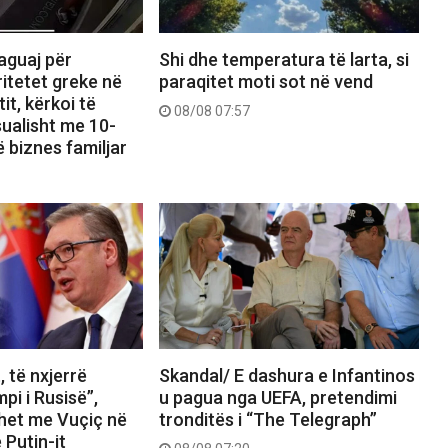
Shi dhe temperatura të larta, si
aguaj për
paraqitet moti sot në vend
itetet greke në
tit, kërkoi të
08/08 07:57
ualisht me 10-
ë biznes familjar
t, të nxjerrë
Skandal/ E dashura e Infantinos
pi i Rusisë”,
u pagua nga UEFA, pretendimi
het me Vuçiç në
tronditës i “The Telegraph”
e Putin-it