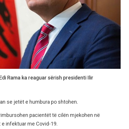
Edi Rama ka reaguar sërish presidenti Ilir
uan se jetët e humbura po shtohen.
 rimbursohen pacientët të cilën mjekohen në
t e infektuar me Covid-19.