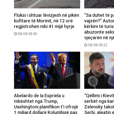
Fluksi i shtuar lëvizjesh në pikën
“Sa duhet të p
kufitare të Morinit, në 12 orë
vajzën?” Autor
regjistrohen mbi 41 mijë hyrje
kërkim të turis
abuzonte seks
08/08 08:40
vjeçaren në nj
08/08 08:22
Abelardo de la Espriela u
“Qëllimi i Kievi
mbështet nga Trump,
serbët nga kam
Uashingtoni planifikon t’i ofrojë
Zelensky tako
1 miliard dollarë Kolumbisë pas
Serbi, aleatin 