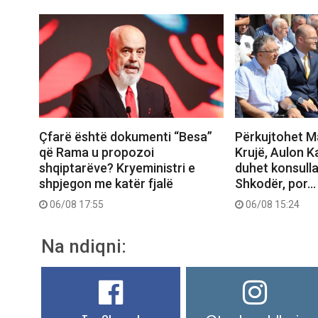
Çfarë është dokumenti “Besa”
Përkujtohet M
që Rama u propozoi
Krujë, Aulon K
shqiptarëve? Kryeministri e
duhet konsull
shpjegon me katër fjalë
Shkodër, por…
06/08 17:55
06/08 15:24
Na ndiqni: