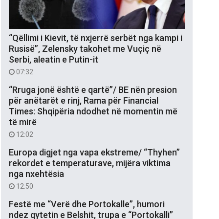
“Qëllimi i Kievit, të nxjerrë serbët nga kampi i
Rusisë”, Zelensky takohet me Vuçiç në
Serbi, aleatin e Putin-it
07:32
“Rruga jonë është e qartë”/ BE nën presion
për anëtarët e rinj, Rama për Financial
Times: Shqipëria ndodhet në momentin më
të mirë
12:02
Europa digjet nga vapa ekstreme/ “Thyhen”
rekordet e temperaturave, mijëra viktima
nga nxehtësia
12:50
Festë me “Verë dhe Portokalle”, humori
ndez qytetin e Belshit, trupa e “Portokalli”