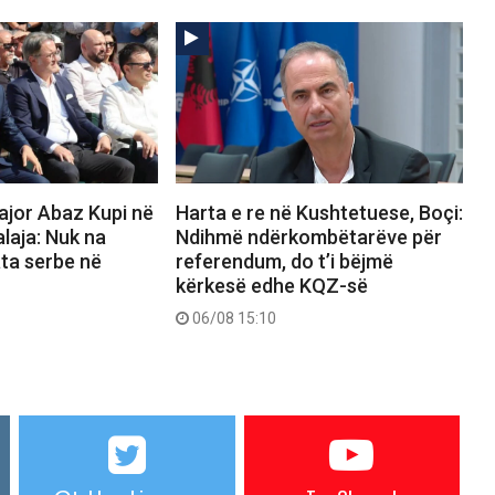
ajor Abaz Kupi në
Harta e re në Kushtetuese, Boçi:
alaja: Nuk na
Ndihmë ndërkombëtarëve për
ata serbe në
referendum, do t’i bëjmë
kërkesë edhe KQZ-së
06/08 15:10