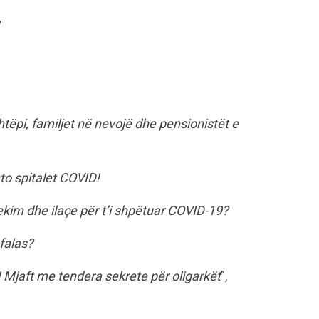
tëpi, familjet në nevojë dhe pensionistët e
to spitalet COVID!
jekim dhe ilaçe për t’i shpëtuar COVID-19?
falas?
Mjaft me tendera sekrete për oligarkët
”,