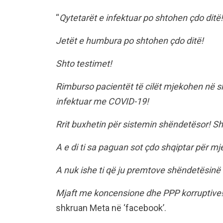
“
Qytetarët e infektuar po shtohen çdo ditë!
Jetët e humbura po shtohen çdo ditë!
Shto testimet!
Rimburso pacientët të cilët mjekohen në sh
infektuar me COVID-19!
Rrit buxhetin për sistemin shëndetësor! Sh
A e di ti sa paguan sot çdo shqiptar për m
A nuk ishe ti që ju premtove shëndetësinë 
Mjaft me koncensione dhe PPP korruptive! 
shkruan Meta në ‘facebook’.