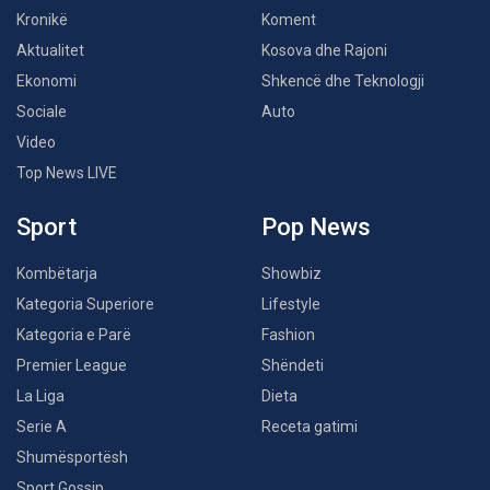
Kronikë
Koment
Aktualitet
Kosova dhe Rajoni
Ekonomi
Shkencë dhe Teknologji
Sociale
Auto
Video
Top News LIVE
Sport
Pop News
Kombëtarja
Showbiz
Kategoria Superiore
Lifestyle
Kategoria e Parë
Fashion
Premier League
Shëndeti
La Liga
Dieta
Serie A
Receta gatimi
Shumësportësh
Sport Gossip