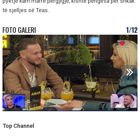
pyetje kam marrë përgjigje, kishte pengesa për shkak
të sjelljes së Teas.
FOTO GALERI
1/12
Top Channel