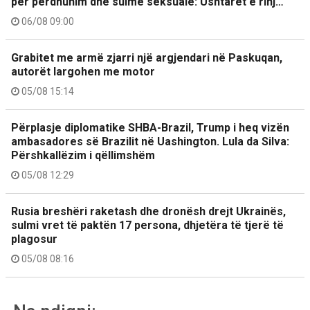
për përdhunim dhe sulme seksuale: Ushtarët e rinj…
06/08 09:00
Grabitet me armë zjarri një argjendari në Paskuqan,
autorët largohen me motor
05/08 15:14
Përplasje diplomatike SHBA-Brazil, Trump i heq vizën
ambasadores së Brazilit në Uashington. Lula da Silva:
Përshkallëzim i qëllimshëm
05/08 12:29
Rusia breshëri raketash dhe dronësh drejt Ukrainës,
sulmi vret të paktën 17 persona, dhjetëra të tjerë të
plagosur
05/08 08:16