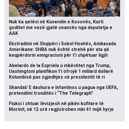
Nuk ka qetësi në Kuvendin e Kosovës, Kurti
goditet me vezë gjatë seancës nga deputetja e
AAK
Ekstradimi në Shqipëri i Sokol Hoxhës, Ambasada
Amerikane: SHBA nuk është strehë për ata që
keqpërdorin emigracioni për t’i shpëtuar ligjit
Abelardo de la Espriela u mbështet nga Trump,
Uashingtoni planifikon t’i ofrojë 1 miliard dollarë
Kolumbisë pas zgjedhjes së presidentit të ri
Skandal/ E dashura e Infantinos u pagua nga UEFA,
pretendimi tronditës i “The Telegraph”
Fluksi i shtuar lëvizjesh në pikën kufitare të
Morinit, në 12 orë regjistrohen mbi 41 mijë hyrje