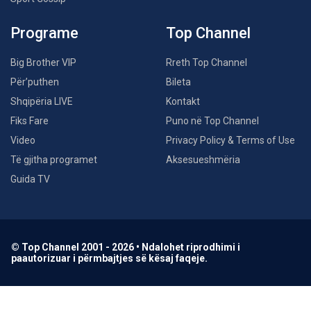
Programe
Top Channel
Big Brother VIP
Rreth Top Channel
Për’puthen
Bileta
Shqipëria LIVE
Kontakt
Fiks Fare
Puno në Top Channel
Video
Privacy Policy & Terms of Use
Të gjitha programet
Aksesueshmëria
Guida TV
© Top Channel 2001 - 2026 • Ndalohet riprodhimi i
paautorizuar i përmbajtjes së kësaj faqeje.