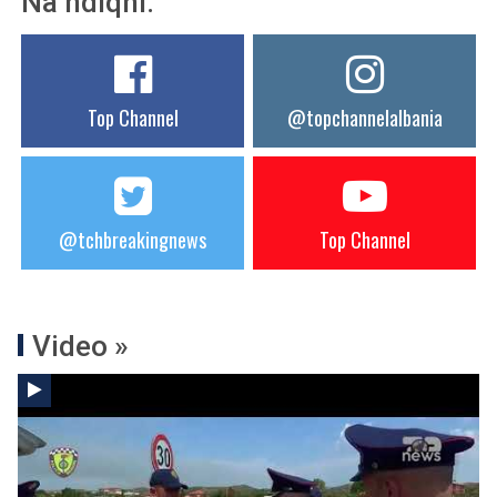
Na ndiqni:
Top Channel
@topchannelalbania
@tchbreakingnews
Top Channel
Video »