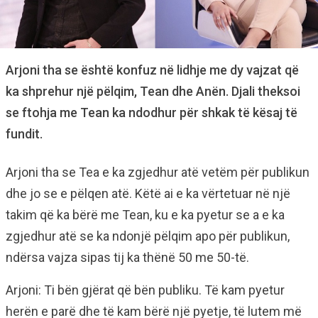
Arjoni tha se është konfuz në lidhje me dy vajzat që
ka shprehur një pëlqim, Tean dhe Anën. Djali theksoi
se ftohja me Tean ka ndodhur për shkak të kësaj të
fundit.
Arjoni tha se Tea e ka zgjedhur atë vetëm për publikun
dhe jo se e pëlqen atë. Këtë ai e ka vërtetuar në një
takim që ka bërë me Tean, ku e ka pyetur se a e ka
zgjedhur atë se ka ndonjë pëlqim apo për publikun,
ndërsa vajza sipas tij ka thënë 50 me 50-të.
Arjoni: Ti bën gjërat që bën publiku. Të kam pyetur
herën e parë dhe të kam bërë një pyetje, të lutem më