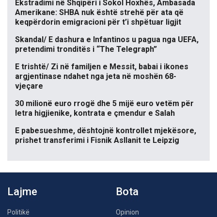
Ekstradimi në Shqipëri i Sokol Hoxhës, Ambasada
Amerikane: SHBA nuk është strehë për ata që
keqpërdorin emigracioni për t’i shpëtuar ligjit
Skandal/ E dashura e Infantinos u pagua nga UEFA,
pretendimi tronditës i “The Telegraph”
E trishtë/ Zi në familjen e Messit, babai i ikones
argjentinase ndahet nga jeta në moshën 68-
vjeçare
30 milionë euro rrogë dhe 5 mijë euro vetëm për
letra higjienike, kontrata e çmendur e Salah
E pabesueshme, dështojnë kontrollet mjekësore,
prishet transferimi i Fisnik Asllanit te Leipzig
Lajme
Bota
Politikë
Opinion