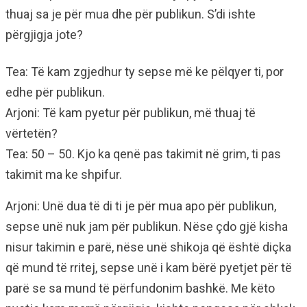
thuaj sa je për mua dhe për publikun. S’di ishte
përgjigja jote?
Tea: Të kam zgjedhur ty sepse më ke pëlqyer ti, por
edhe për publikun.
Arjoni: Të kam pyetur për publikun, më thuaj të
vërtetën?
Tea: 50 – 50. Kjo ka qenë pas takimit në grim, ti pas
takimit ma ke shpifur.
Arjoni: Unë dua të di ti je për mua apo për publikun,
sepse unë nuk jam për publikun. Nëse çdo gjë kisha
nisur takimin e parë, nëse unë shikoja që është diçka
që mund të rritej, sepse unë i kam bërë pyetjet për të
parë se sa mund të përfundonim bashkë. Me këto