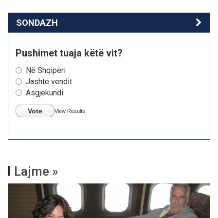
SONDAZH
Pushimet tuaja këtë vit?
Në Shqipëri
Jashtë vendit
Asgjëkundi
Vote
View Results
Lajme »