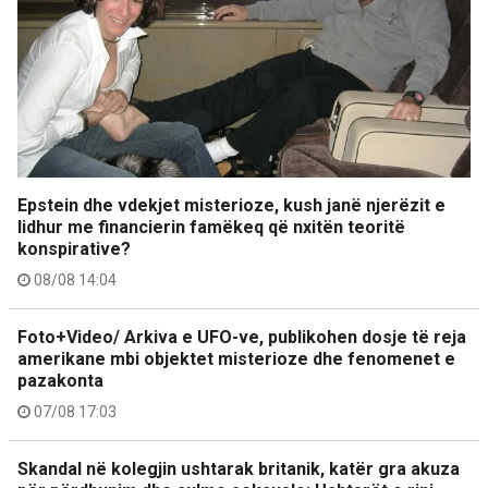
Epstein dhe vdekjet misterioze, kush janë njerëzit e
lidhur me financierin famëkeq që nxitën teoritë
konspirative?
08/08 14:04
Foto+Video/ Arkiva e UFO-ve, publikohen dosje të reja
amerikane mbi objektet misterioze dhe fenomenet e
pazakonta
07/08 17:03
Skandal në kolegjin ushtarak britanik, katër gra akuza