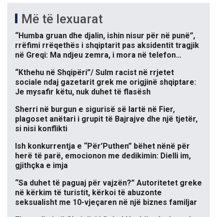
Më të lexuarat
“Humba gruan dhe djalin, ishin nisur për në punë”,
rrëfimi rrëqethës i shqiptarit pas aksidentit tragjik
në Greqi: Ma ndjeu zemra, i mora në telefon…
“Kthehu në Shqipëri”/ Sulm racist në rrjetet
sociale ndaj gazetarit grek me origjinë shqiptare:
Je mysafir këtu, nuk duhet të flasësh
Sherri në burgun e sigurisë së lartë në Fier,
plagoset anëtari i grupit të Bajrajve dhe një tjetër,
si nisi konflikti
Ish konkurrentja e “Për’Puthen” bëhet nënë për
herë të parë, emocionon me dedikimin: Dielli im,
gjithçka e imja
“Sa duhet të paguaj për vajzën?” Autoritetet greke
në kërkim të turistit, kërkoi të abuzonte
seksualisht me 10-vjeçaren në një biznes familjar