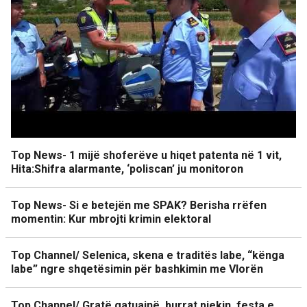
Top News- 1 mijë shoferëve u hiqet patenta në 1 vit,
Hita:Shifra alarmante, ‘poliscan’ ju monitoron
Top News- Si e betejën me SPAK? Berisha rrëfen
momentin: Kur mbrojti krimin elektoral
Top Channel/ Selenica, skena e traditës labe, “kënga
labe” ngre shqetësimin për bashkimin me Vlorën
Top Channel/ Gratë gatuajnë, burrat pjekin, festa e