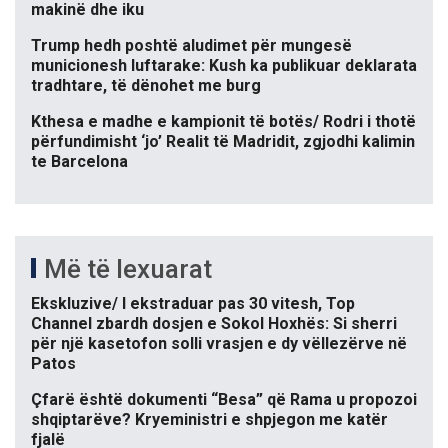
makinë dhe iku
Trump hedh poshtë aludimet për mungesë
municionesh luftarake: Kush ka publikuar deklarata
tradhtare, të dënohet me burg
Kthesa e madhe e kampionit të botës/ Rodri i thotë
përfundimisht ‘jo’ Realit të Madridit, zgjodhi kalimin
te Barcelona
Më të lexuarat
Ekskluzive/ I ekstraduar pas 30 vitesh, Top
Channel zbardh dosjen e Sokol Hoxhës: Si sherri
për një kasetofon solli vrasjen e dy vëllezërve në
Patos
Çfarë është dokumenti “Besa” që Rama u propozoi
shqiptarëve? Kryeministri e shpjegon me katër
fjalë