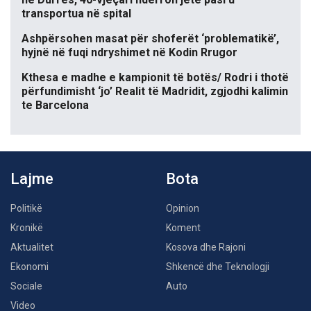
transportua në spital
Ashpërsohen masat për shoferët ‘problematikë’,
hyjnë në fuqi ndryshimet në Kodin Rrugor
Kthesa e madhe e kampionit të botës/ Rodri i thotë
përfundimisht ‘jo’ Realit të Madridit, zgjodhi kalimin
te Barcelona
Lajme
Bota
Politikë
Opinion
Kronikë
Koment
Aktualitet
Kosova dhe Rajoni
Ekonomi
Shkencë dhe Teknologji
Sociale
Auto
Video