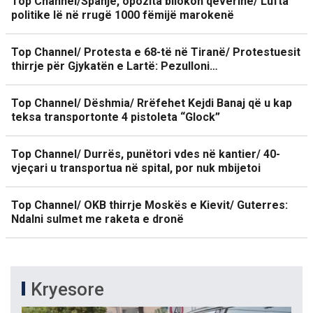
Top Channel/Spanjë, opozita bllokon qeverinë/ Lufta
politike lë në rrugë 1000 fëmijë marokenë
Top Channel/ Protesta e 68-të në Tiranë/ Protestuesit
thirrje për Gjykatën e Lartë: Pezulloni…
Top Channel/ Dëshmia/ Rrëfehet Kejdi Banaj që u kap
teksa transportonte 4 pistoleta “Glock”
Top Channel/ Durrës, punëtori vdes në kantier/ 40-
vjeçari u transportua në spital, por nuk mbijetoi
Top Channel/ OKB thirrje Moskës e Kievit/ Guterres:
Ndalni sulmet me raketa e dronë
Kryesore