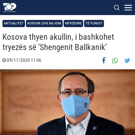
AKTUALITET
KOSOVA DHE RAJONI
KRYESORE
TË FUNDIT
Kosova thyen akullin, i bashkohet
tryezës së ‘Shengenit Ballkanik’
09/11/2020 11:06