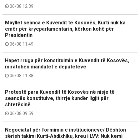
06/08 12:39
Mbyllet seanca e Kuvendit të Kosovës, Kurti nuk ka
emër për kryeparlamentarin, kërkon kohë për
Presidentin
06/08 11:49
Hapet rruga për konstituimin e Kuvendit të Kosovës,
miratohen mandatet e deputetëve
06/08 11:38
Protestë para Kuvendit të Kosovës në nisje të
seancës konstituive, thirrje kundër ligjit për
shtetësinë
06/08 09:59
Negociatat për formimin e institucioneve/ Dështon
sërish takimi Kurti-Abdixhiku, kreu i LVV: Nuk kemi