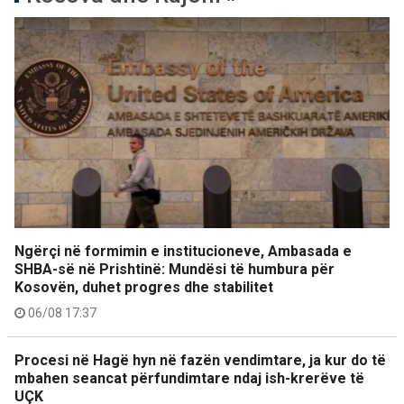
Ngërçi në formimin e institucioneve, Ambasada e
SHBA-së në Prishtinë: Mundësi të humbura për
Kosovën, duhet progres dhe stabilitet
06/08 17:37
Procesi në Hagë hyn në fazën vendimtare, ja kur do të
mbahen seancat përfundimtare ndaj ish-krerëve të
UÇK