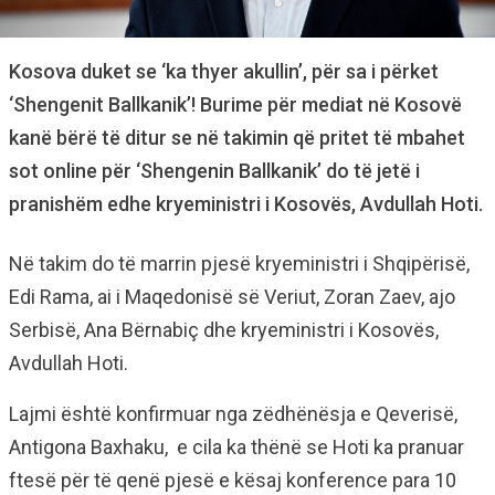
Kosova duket se ‘ka thyer akullin’, për sa i përket
‘Shengenit Ballkanik’! Burime për mediat në Kosovë
kanë bërë të ditur se në takimin që pritet të mbahet
sot online për ‘Shengenin Ballkanik’ do të jetë i
pranishëm edhe kryeministri i Kosovës, Avdullah Hoti.
Në takim do të marrin pjesë kryeministri i Shqipërisë,
Edi Rama, ai i Maqedonisë së Veriut, Zoran Zaev, ajo
Serbisë, Ana Bërnabiç dhe kryeministri i Kosovës,
Avdullah Hoti.
Lajmi është konfirmuar nga zëdhënësja e Qeverisë,
Antigona Baxhaku, e cila ka thënë se Hoti ka pranuar
ftesë për të qenë pjesë e kësaj konference para 10