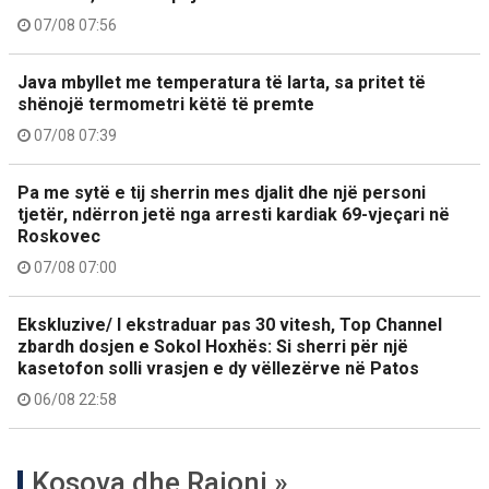
07/08 07:56
Java mbyllet me temperatura të larta, sa pritet të
shënojë termometri këtë të premte
07/08 07:39
Pa me sytë e tij sherrin mes djalit dhe një personi
tjetër, ndërron jetë nga arresti kardiak 69-vjeçari në
Roskovec
07/08 07:00
Ekskluzive/ I ekstraduar pas 30 vitesh, Top Channel
zbardh dosjen e Sokol Hoxhës: Si sherri për një
kasetofon solli vrasjen e dy vëllezërve në Patos
06/08 22:58
Kosova dhe Rajoni »