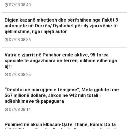
07/08 08:40
Digjen kazanë mbetjesh dhe përfshihen nga flakët 3
automjete në Durrës/ Dyshohet për dy zjarrvënie të
qëllimshme, nga i njëjti autor
07/08 08:36
Vatra e zjarrit në Panahor ende aktive, 95 forca
speciale të angazhuara në terren, ndihmë edhe nga
ajri
07/08 08:25
“Dështoi në mbrojtjen e fëmijëve”, Meta gjobitet me
567 milionë dollarë, shkon në 942 mln totali i
ndëshkimeve të papaguara
07/08 08:14
Punimet në aksin Elbasan-Qafë Thanë, Rama: Do ta