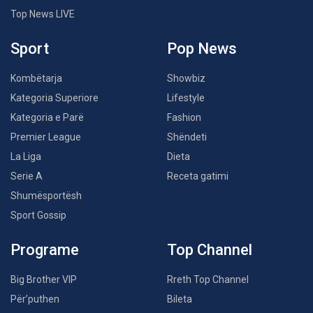
Top News LIVE
Sport
Pop News
Kombëtarja
Showbiz
Kategoria Superiore
Lifestyle
Kategoria e Parë
Fashion
Premier League
Shëndeti
La Liga
Dieta
Serie A
Receta gatimi
Shumësportësh
Sport Gossip
Programe
Top Channel
Big Brother VIP
Rreth Top Channel
Për’puthen
Bileta