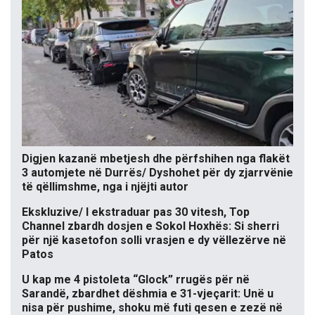
Digjen kazanë mbetjesh dhe përfshihen nga flakët
3 automjete në Durrës/ Dyshohet për dy zjarrvënie
të qëllimshme, nga i njëjti autor
Ekskluzive/ I ekstraduar pas 30 vitesh, Top
Channel zbardh dosjen e Sokol Hoxhës: Si sherri
për një kasetofon solli vrasjen e dy vëllezërve në
Patos
U kap me 4 pistoleta “Glock” rrugës për në
Sarandë, zbardhet dëshmia e 31-vjeçarit: Unë u
nisa për pushime, shoku më futi qesen e zezë në