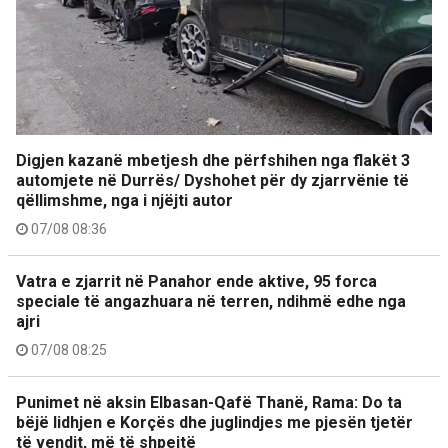
Digjen kazanë mbetjesh dhe përfshihen nga flakët 3
automjete në Durrës/ Dyshohet për dy zjarrvënie të
qëllimshme, nga i njëjti autor
07/08 08:36
Vatra e zjarrit në Panahor ende aktive, 95 forca
speciale të angazhuara në terren, ndihmë edhe nga
ajri
07/08 08:25
Punimet në aksin Elbasan-Qafë Thanë, Rama: Do ta
bëjë lidhjen e Korçës dhe juglindjes me pjesën tjetër
të vendit, më të shpejtë