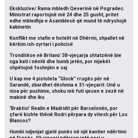
Ekskluzive/ Rama mbledh Qeverinë në Pogradec.
Ministrat raportojnë më 24 dhe 25 gusht, pritet
edhe mbledhja e Asamblesë që mund të ndryshojë
kabinetin
Konflikt me stafin e hotelit në Dhërmi, shpallet në
kërkim ish-zyrtari i policisë
Tronditëse në Britani/ 38-vjeçarja shtatzënë bie
nga kati i nëntë dhe humb jetën, por mjekët
shpëtojnë foshnjën e saj
U kap me 4 pistoleta “Glock” rrugës për në
Sarandë, zbardhet dëshmia e 31-vjeçarit: Unë u
nisa për pushime, shoku më futi qesen e zezë në
makinë dhe iku
‘Braktisi’ Realin e Madridit për Barcelonën, por
çfarë kishte thënë Rodri përpara dy vitesh për Los
Blancos?
Humbi ndjenjat gjatë punës në një kantier ndërtimi
në Durrës, 40-vjeçari ndërron jetë pasi u