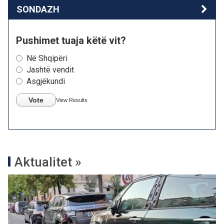
SONDAZH
Pushimet tuaja këtë vit?
Në Shqipëri
Jashtë vendit
Asgjëkundi
Vote
View Results
Aktualitet »