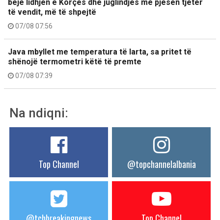
bëjë lidhjen e Korçës dhe juglindjes me pjesën tjetër
të vendit, më të shpejtë
07/08 07:56
Java mbyllet me temperatura të larta, sa pritet të
shënojë termometri këtë të premte
07/08 07:39
Na ndiqni:
Top Channel
@topchannelalbania
@tchbreakingnews
Top Channel