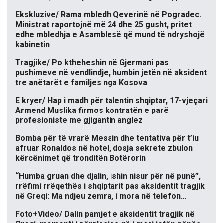
Ekskluzive/ Rama mbledh Qeverinë në Pogradec.
Ministrat raportojnë më 24 dhe 25 gusht, pritet
edhe mbledhja e Asamblesë që mund të ndryshojë
kabinetin
Tragjike/ Po ktheheshin në Gjermani pas
pushimeve në vendlindje, humbin jetën në aksident
tre anëtarët e familjes nga Kosova
E kryer/ Hap i madh për talentin shqiptar, 17-vjeçari
Armend Muslika firmos kontratën e parë
profesioniste me gjigantin anglez
Bomba për të vrarë Messin dhe tentativa për t’iu
afruar Ronaldos në hotel, dosja sekrete zbulon
kërcënimet që tronditën Botërorin
“Humba gruan dhe djalin, ishin nisur për në punë”,
rrëfimi rrëqethës i shqiptarit pas aksidentit tragjik
në Greqi: Ma ndjeu zemra, i mora në telefon…
Foto+Video/ Dalin pamjet e aksidentit tragjik në