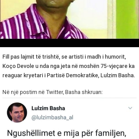
Fill pas lajmit të trishtë, se artisti i madh i humorit,
Koço Devole u nda nga jeta në moshën 75-vjeçare ka
reaguar kryetari i Partisë Demokratike, Lulzim Basha.
Në një postim në Twitter, Basha shkruan: