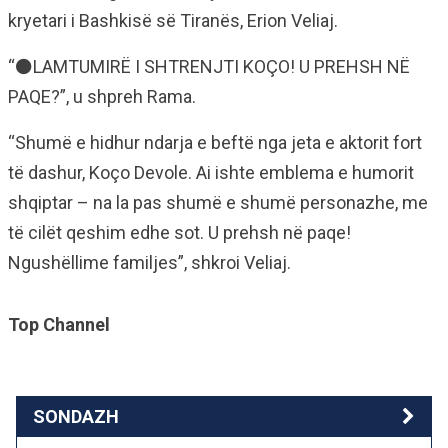
kryetari i Bashkisë së Tiranës, Erion Veliaj.
“⚫️LAMTUMIRË I SHTRENJTI KOÇO! U PREHSH NË
PAQE?”, u shpreh Rama.
“Shumë e hidhur ndarja e beftë nga jeta e aktorit fort
të dashur, Koço Devole. Ai ishte emblema e humorit
shqiptar – na la pas shumë e shumë personazhe, me
të cilët qeshim edhe sot. U prehsh në paqe!
Ngushëllime familjes”, shkroi Veliaj.
Top Channel
SONDAZH