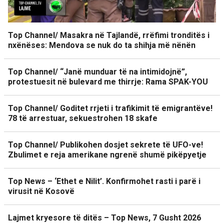
Top Channel/ Masakra në Tajlandë, rrëfimi tronditës i
nxënëses: Mendova se nuk do ta shihja më nënën
Top Channel/ “Janë munduar të na intimidojnë”,
protestuesit në bulevard me thirrje: Rama SPAK-YOU
Top Channel/ Goditet rrjeti i trafikimit të emigrantëve!
78 të arrestuar, sekuestrohen 18 skafe
Top Channel/ Publikohen dosjet sekrete të UFO-ve!
Zbulimet e reja amerikane ngrenë shumë pikëpyetje
Top News – ‘Ethet e Nilit’. Konfirmohet rasti i parë i
virusit në Kosovë
Lajmet kryesore të ditës – Top News, 7 Gusht 2026