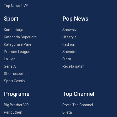
Top News LIVE
Sport
Pop News
Kombëtarja
Showbiz
Kategoria Superiore
Lifestyle
Kategoria e Parë
Fashion
Premier League
Shëndeti
La Liga
Dieta
Serie A
Receta gatimi
Shumësportësh
Sport Gossip
Programe
Top Channel
Big Brother VIP
Rreth Top Channel
Për’puthen
Bileta