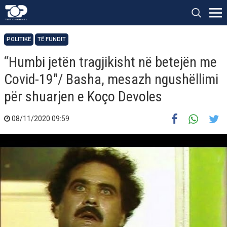
POLITIKË
TË FUNDIT
“Humbi jetën tragjikisht në betejën me
Covid-19″/ Basha, mesazh ngushëllimi
për shuarjen e Koço Devoles
08/11/2020 09:59