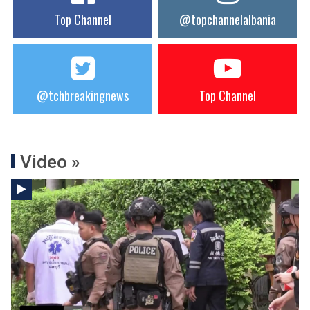
Top Channel
@topchannelalbania
@tchbreakingnews
Top Channel
Video »