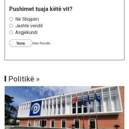
Pushimet tuaja këtë vit?
Në Shqipëri
Jashtë vendit
Asgjëkundi
Vote
View Results
Politikë »