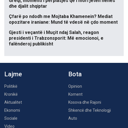
Greqi, momenti i përplasjes që i mori jetën nënës
dhe djalit shqiptar
Çfarë po ndodh me Mojtaba Khamenein? Mediat
opozitare iraniane: Mund të vdesë në çdo moment
Gjesti i veçantë i Muçit ndaj Salah, reagon
presidenti i Trabzonsporit: Më emocionoi, e
falënderoj publikisht
Lajme
Bota
Politikë
Opinion
Kronikë
Koment
Aktualitet
Kosova dhe Rajoni
Ekonomi
Shkencë dhe Teknologji
Sociale
Auto
Video