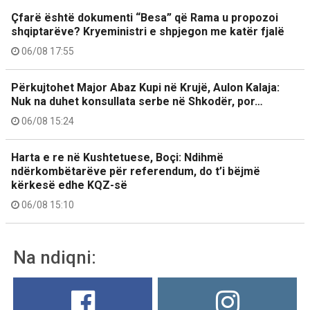
Çfarë është dokumenti “Besa” që Rama u propozoi
shqiptarëve? Kryeministri e shpjegon me katër fjalë
06/08 17:55
Përkujtohet Major Abaz Kupi në Krujë, Aulon Kalaja:
Nuk na duhet konsullata serbe në Shkodër, por…
06/08 15:24
Harta e re në Kushtetuese, Boçi: Ndihmë
ndërkombëtarëve për referendum, do t’i bëjmë
kërkesë edhe KQZ-së
06/08 15:10
Na ndiqni: