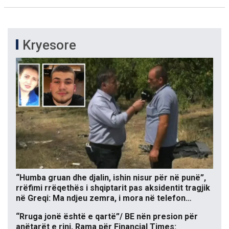
Kryesore
“Humba gruan dhe djalin, ishin nisur për në punë”,
rrëfimi rrëqethës i shqiptarit pas aksidentit tragjik
në Greqi: Ma ndjeu zemra, i mora në telefon…
“Rruga jonë është e qartë”/ BE nën presion për
anëtarët e rinj, Rama për Financial Times: