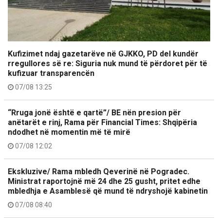
Kufizimet ndaj gazetarëve në GJKKO, PD del kundër
rregullores së re: Siguria nuk mund të përdoret për të
kufizuar transparencën
07/08 13:25
“Rruga jonë është e qartë”/ BE nën presion për
anëtarët e rinj, Rama për Financial Times: Shqipëria
ndodhet në momentin më të mirë
07/08 12:02
Ekskluzive/ Rama mbledh Qeverinë në Pogradec.
Ministrat raportojnë më 24 dhe 25 gusht, pritet edhe
mbledhja e Asamblesë që mund të ndryshojë kabinetin
07/08 08:40