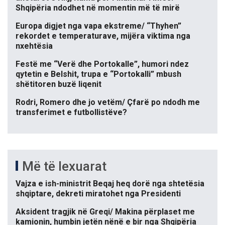
Shqipëria ndodhet në momentin më të mirë
Europa digjet nga vapa ekstreme/ “Thyhen”
rekordet e temperaturave, mijëra viktima nga
nxehtësia
Festë me “Verë dhe Portokalle”, humori ndez
qytetin e Belshit, trupa e “Portokalli” mbush
shëtitoren buzë liqenit
Rodri, Romero dhe jo vetëm/ Çfarë po ndodh me
transferimet e futbollistëve?
Më të lexuarat
Vajza e ish-ministrit Beqaj heq dorë nga shtetësia
shqiptare, dekreti miratohet nga Presidenti
Aksident tragjik në Greqi/ Makina përplaset me
kamionin, humbin jetën nënë e bir nga Shqipëria