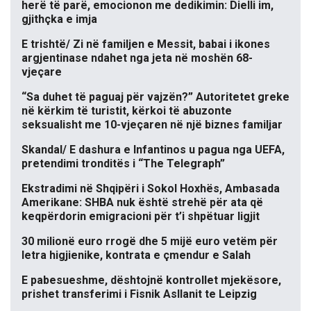
herë të parë, emocionon me dedikimin: Dielli im,
gjithçka e imja
E trishtë/ Zi në familjen e Messit, babai i ikones
argjentinase ndahet nga jeta në moshën 68-
vjeçare
“Sa duhet të paguaj për vajzën?” Autoritetet greke
në kërkim të turistit, kërkoi të abuzonte
seksualisht me 10-vjeçaren në një biznes familjar
Skandal/ E dashura e Infantinos u pagua nga UEFA,
pretendimi tronditës i “The Telegraph”
Ekstradimi në Shqipëri i Sokol Hoxhës, Ambasada
Amerikane: SHBA nuk është strehë për ata që
keqpërdorin emigracioni për t’i shpëtuar ligjit
30 milionë euro rrogë dhe 5 mijë euro vetëm për
letra higjienike, kontrata e çmendur e Salah
E pabesueshme, dështojnë kontrollet mjekësore,
prishet transferimi i Fisnik Asllanit te Leipzig