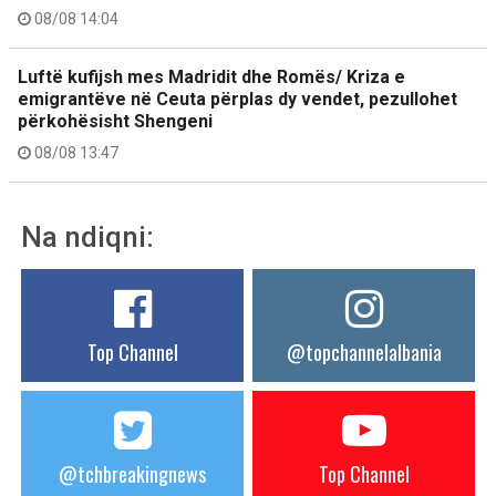
08/08 14:04
Luftë kufijsh mes Madridit dhe Romës/ Kriza e
emigrantëve në Ceuta përplas dy vendet, pezullohet
përkohësisht Shengeni
08/08 13:47
Na ndiqni:
Top Channel
@topchannelalbania
@tchbreakingnews
Top Channel