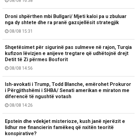
08/08 16:38
Droni shpërthen mbi Bullgari/ Mjeti kaloi pa u zbuluar
nga dy shtete dhe ra pranë gazsjellësit strategjik
08/08 15:31
Shqetësimet për sigurinë pas sulmeve në rajon, Turqia
kufizon lëvizjen e anijeve tregtare që udhëtojnë drejt
Detit të Zi përmes Bosforit
08/08 14:56
Ish-avokati i Trump, Todd Blanche, emërohet Prokuror
i Përgjithshëmi i SHBA/ Senati amerikan e miraton me
diferencë të ngushtë votash
08/08 14:26
Epstein dhe vdekjet misterioze, kush janë njerëzit e
lidhur me financierin famëkeq që nxitën teoritë
konspirative?