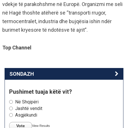
vdekje të parakohshme në Europë. Organizmi me seli
në Hagë thoshte atëherë se “transporti rrugor,
termocentralet, industria dhe bujqësia ishin ndër
burimet kryesore të ndotësve të ajrit”.
Top Channel
SONDAZH
Pushimet tuaja këtë vit?
Në Shqipëri
Jashtë vendit
Asgjëkundi
Vote
View Results