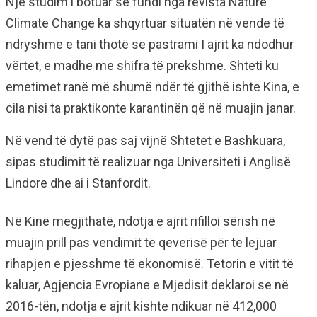
Një studim i botuar së fundi nga revista Nature
Climate Change ka shqyrtuar situatën në vende të
ndryshme e tani thotë se pastrami I ajrit ka ndodhur
vërtet, e madhe me shifra të prekshme. Shteti ku
emetimet ranë më shumë ndër të gjithë ishte Kina, e
cila nisi ta praktikonte karantinën që në muajin janar.
Në vend të dytë pas saj vijnë Shtetet e Bashkuara,
sipas studimit të realizuar nga Universiteti i Anglisë
Lindore dhe ai i Stanfordit.
Në Kinë megjithatë, ndotja e ajrit rifilloi sërish në
muajin prill pas vendimit të qeverisë për të lejuar
rihapjen e pjesshme të ekonomisë. Tetorin e vitit të
kaluar, Agjencia Evropiane e Mjedisit deklaroi se në
2016-tën, ndotja e ajrit kishte ndikuar në 412,000