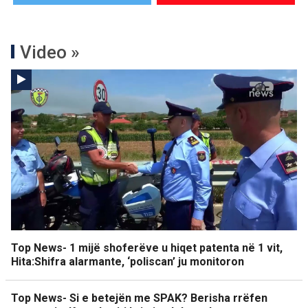
Video »
Top News- 1 mijë shoferëve u hiqet patenta në 1 vit,
Hita:Shifra alarmante, ‘poliscan’ ju monitoron
Top News- Si e betejën me SPAK? Berisha rrëfen