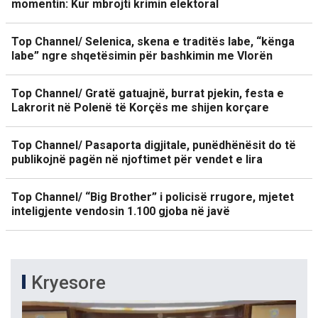
momentin: Kur mbrojti krimin elektoral
Top Channel/ Selenica, skena e traditës labe, “kënga
labe” ngre shqetësimin për bashkimin me Vlorën
Top Channel/ Gratë gatuajnë, burrat pjekin, festa e
Lakrorit në Polenë të Korçës me shijen korçare
Top Channel/ Pasaporta digjitale, punëdhënësit do të
publikojnë pagën në njoftimet për vendet e lira
Top Channel/ “Big Brother” i policisë rrugore, mjetet
inteligjente vendosin 1.100 gjoba në javë
Kryesore