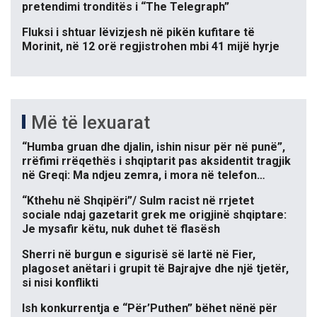
pretendimi tronditës i “The Telegraph”
Fluksi i shtuar lëvizjesh në pikën kufitare të
Morinit, në 12 orë regjistrohen mbi 41 mijë hyrje
Më të lexuarat
“Humba gruan dhe djalin, ishin nisur për në punë”,
rrëfimi rrëqethës i shqiptarit pas aksidentit tragjik
në Greqi: Ma ndjeu zemra, i mora në telefon…
“Kthehu në Shqipëri”/ Sulm racist në rrjetet
sociale ndaj gazetarit grek me origjinë shqiptare:
Je mysafir këtu, nuk duhet të flasësh
Sherri në burgun e sigurisë së lartë në Fier,
plagoset anëtari i grupit të Bajrajve dhe një tjetër,
si nisi konflikti
Ish konkurrentja e “Për’Puthen” bëhet nënë për