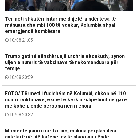
Tërmeti shkatërrimtar me dhjetëra ndërtesa të
rrënuara dhe mbi 100 të vdekur, Kolumbia shpall
emergjencë kombëtare
10/08 21:05
Trump gati të nënshkruajë urdhrin ekzekutiv, synon
uljen e numrit të vaksinave të rekomanduara për
fëmijë
10/08 20:59
FOTO/ Tërmeti i fuqishëm në Kolumbi, shkon në 110
numri i viktimave, ekipet e kërkim-shpëtimit në garë
me kohën, ende persona nën rrënoja
10/08 20:32
Momente paniku në Torino, makina përplas disa
qytetarë në një kafene, dy të plagosur rëndë