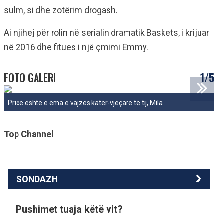
sulm, si dhe zotërim drogash.
Ai njihej për rolin në serialin dramatik Baskets, i krijuar
në 2016 dhe fitues i një çmimi Emmy.
FOTO GALERI
1/5
Price është e ëma e vajzës katër-vjeçare të tij, Mila.
Top Channel
SONDAZH
Pushimet tuaja këtë vit?