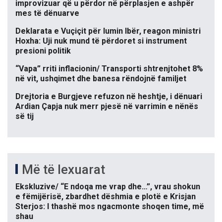
improvizuar që u përdor në përplasjen e ashpër
mes të dënuarve
Deklarata e Vuçiçit për lumin Ibër, reagon ministri
Hoxha: Uji nuk mund të përdoret si instrument
presioni politik
“Vapa” rriti inflacionin/ Transporti shtrenjtohet 8%
në vit, ushqimet dhe banesa rëndojnë familjet
Drejtoria e Burgjeve refuzon në heshtje, i dënuari
Ardian Çapja nuk merr pjesë në varrimin e nënës
së tij
Më të lexuarat
Ekskluzive/ “E ndoqa me vrap dhe…”, vrau shokun
e fëmijërisë, zbardhet dëshmia e plotë e Krisjan
Sterjos: I thashë mos ngacmonte shoqen time, më
shau