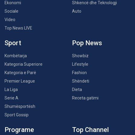
Ekonomi
Shkencë dhe Teknologji
Sociale
Auto
Video
Top News LIVE
Sport
Pop News
Kombëtarja
Showbiz
Kategoria Superiore
Lifestyle
Kategoria e Parë
Fashion
Premier League
Shëndeti
La Liga
Dieta
Serie A
Receta gatimi
Shumësportësh
Sport Gossip
Programe
Top Channel