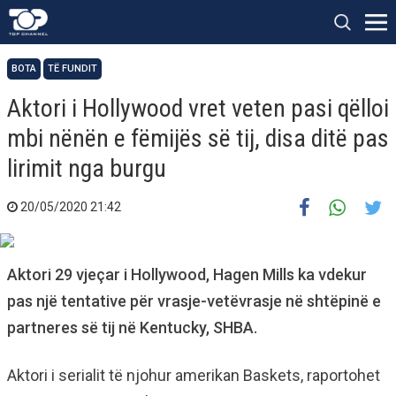
BOTA
TË FUNDIT
Aktori i Hollywood vret veten pasi qëlloi
mbi nënën e fëmijës së tij, disa ditë pas
lirimit nga burgu
20/05/2020 21:42
Aktori 29 vjeçar i Hollywood, Hagen Mills ka vdekur
pas një tentative për vrasje-vetëvrasje në shtëpinë e
partneres së tij në Kentucky, SHBA.
Aktori i serialit të njohur amerikan Baskets, raportohet