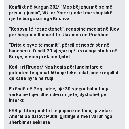
Konflikt në burgun 302/ “Mos bëj zhurmë se më
prishe gjumin”, Viktor Ymeri godet me shuplakë
një të burgosur nga Kosova
“Kosova të respektohet”, reagojnë mediat në Kiev
për heqjen e flamurit të Ukrainës në Prishtinë
“Drita e syve të mamit”, përcillet nesër për në
banesën e fundit 20-vjeçari që u vra nga shoku në
Korçë, e ëma prek me fjalët
Kodi i ri Rrugor/ Nga heqja përfundimtare e
patentës te gjobat 60 mijë lekë, cilat janë rregullat
që kanë hyrë në fuqi
E rëndë në Pogradec, një 30-vjeçar hidhet nga
varka në liqen dhe ndërron jetë, dyshohet për
infarkt
FSB-ja fiton pushtet të paparë në Rusi, gazetari
Andrei Soldatov: Putini gjithnjë e më i varur nga
shërbimet sekrete