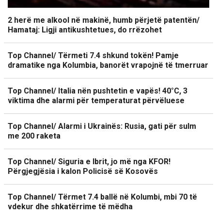
2 herë me alkool në makinë, humb përjetë patentën/
Hamataj: Ligji antikushtetues, do rrëzohet
Top Channel/ Tërmeti 7.4 shkund tokën! Pamje
dramatike nga Kolumbia, banorët vrapojnë të tmerruar
Top Channel/ Italia nën pushtetin e vapës! 40°C, 3
viktima dhe alarmi për temperaturat përvëluese
Top Channel/ Alarmi i Ukrainës: Rusia, gati për sulm
me 200 raketa
Top Channel/ Siguria e Ibrit, jo më nga KFOR!
Përgjegjësia i kalon Policisë së Kosovës
Top Channel/ Tërmet 7.4 ballë në Kolumbi, mbi 70 të
vdekur dhe shkatërrime të mëdha