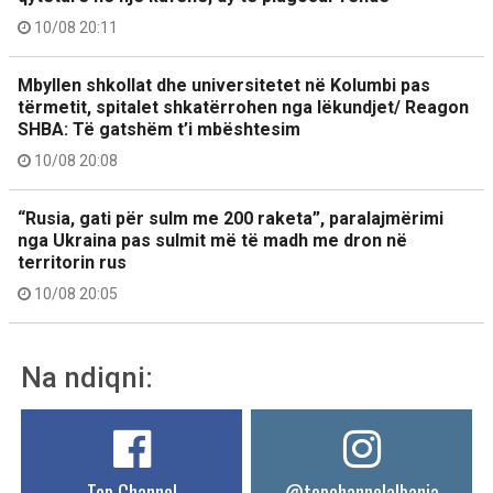
10/08 20:11
Mbyllen shkollat dhe universitetet në Kolumbi pas
tërmetit, spitalet shkatërrohen nga lëkundjet/ Reagon
SHBA: Të gatshëm t’i mbështesim
10/08 20:08
“Rusia, gati për sulm me 200 raketa”, paralajmërimi
nga Ukraina pas sulmit më të madh me dron në
territorin rus
10/08 20:05
Na ndiqni:
Top Channel
@topchannelalbania