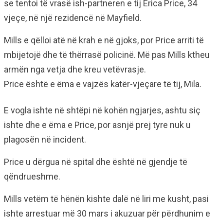
se tentoi të vrasë ish-partneren e tij Erica Price, 34
vjeçe, në një rezidencë në Mayfield.
Mills e qëlloi atë në krah e në gjoks, por Price arriti të
mbijetojë dhe të thërrasë policinë. Më pas Mills ktheu
armën nga vetja dhe kreu vetëvrasje.
Price është e ëma e vajzës katër-vjeçare të tij, Mila.
E vogla ishte në shtëpi në kohën ngjarjes, ashtu siç
ishte dhe e ëma e Price, por asnjë prej tyre nuk u
plagosën në incident.
Price u dërgua në spital dhe është në gjendje të
qëndrueshme.
Mills vetëm të hënën kishte dalë në liri me kusht, pasi
ishte arrestuar më 30 mars i akuzuar për përdhunim e