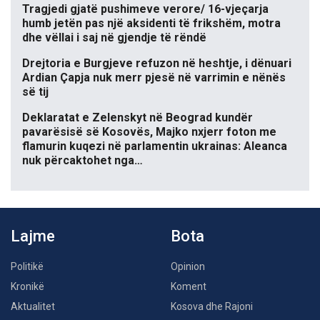
Tragjedi gjatë pushimeve verore/ 16-vjeçarja
humb jetën pas një aksidenti të frikshëm, motra
dhe vëllai i saj në gjendje të rëndë
Drejtoria e Burgjeve refuzon në heshtje, i dënuari
Ardian Çapja nuk merr pjesë në varrimin e nënës
së tij
Deklaratat e Zelenskyt në Beograd kundër
pavarësisë së Kosovës, Majko nxjerr foton me
flamurin kuqezi në parlamentin ukrainas: Aleanca
nuk përcaktohet nga…
Lajme
Bota
Politikë
Opinion
Kronikë
Koment
Aktualitet
Kosova dhe Rajoni