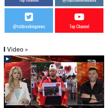
@tchbreakingnews
Top Channel
Video »