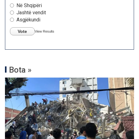
Në Shqipëri
Jashtë vendit
Asgjëkundi
Vote
View Results
Bota »