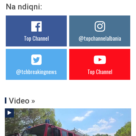
Na ndiqni:
Top Channel
@topchannelalbania
@tchbreakingnews
Top Channel
Video »