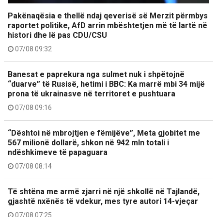
Pakënaqësia e thellë ndaj qeverisë së Merzit përmbys
raportet politike, AfD arrin mbështetjen më të lartë në
histori dhe lë pas CDU/CSU
07/08 09:32
Banesat e paprekura nga sulmet nuk i shpëtojnë
“duarve” të Rusisë, hetimi i BBC: Ka marrë mbi 34 mijë
prona të ukrainasve në territoret e pushtuara
07/08 09:16
“Dështoi në mbrojtjen e fëmijëve”, Meta gjobitet me
567 milionë dollarë, shkon në 942 mln totali i
ndëshkimeve të papaguara
07/08 08:14
Të shtëna me armë zjarri në një shkollë në Tajlandë,
gjashtë nxënës të vdekur, mes tyre autori 14-vjeçar
07/08 07:25