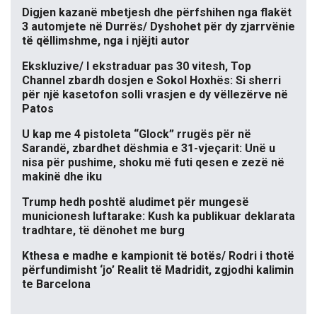
Digjen kazanë mbetjesh dhe përfshihen nga flakët
3 automjete në Durrës/ Dyshohet për dy zjarrvënie
të qëllimshme, nga i njëjti autor
Ekskluzive/ I ekstraduar pas 30 vitesh, Top
Channel zbardh dosjen e Sokol Hoxhës: Si sherri
për një kasetofon solli vrasjen e dy vëllezërve në
Patos
U kap me 4 pistoleta “Glock” rrugës për në
Sarandë, zbardhet dëshmia e 31-vjeçarit: Unë u
nisa për pushime, shoku më futi qesen e zezë në
makinë dhe iku
Trump hedh poshtë aludimet për mungesë
municionesh luftarake: Kush ka publikuar deklarata
tradhtare, të dënohet me burg
Kthesa e madhe e kampionit të botës/ Rodri i thotë
përfundimisht ‘jo’ Realit të Madridit, zgjodhi kalimin
te Barcelona