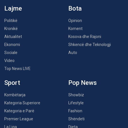
Lajme
Bota
Politikë
Opinion
Kronikë
Koment
Aktualitet
Kosova dhe Rajoni
Ekonomi
Shkencë dhe Teknologji
Sociale
Auto
Video
Top News LIVE
Sport
Pop News
Kombëtarja
Showbiz
Kategoria Superiore
Lifestyle
Kategoria e Parë
Fashion
Premier League
Shëndeti
La Liga
Dieta