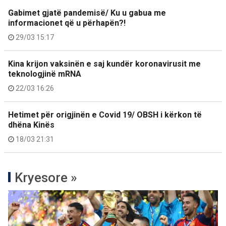
Gabimet gjatë pandemisë/ Ku u gabua me
informacionet që u përhapën?!
29/03 15:17
Kina krijon vaksinën e saj kundër koronavirusit me
teknologjinë mRNA
22/03 16:26
Hetimet për origjinën e Covid 19/ OBSH i kërkon të
dhëna Kinës
18/03 21:31
Kryesore »