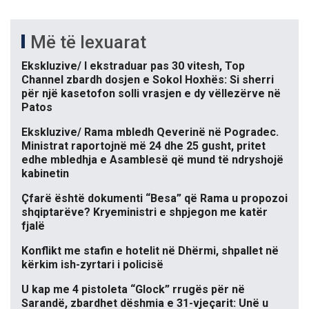
Më të lexuarat
Ekskluzive/ I ekstraduar pas 30 vitesh, Top
Channel zbardh dosjen e Sokol Hoxhës: Si sherri
për një kasetofon solli vrasjen e dy vëllezërve në
Patos
Ekskluzive/ Rama mbledh Qeverinë në Pogradec.
Ministrat raportojnë më 24 dhe 25 gusht, pritet
edhe mbledhja e Asamblesë që mund të ndryshojë
kabinetin
Çfarë është dokumenti “Besa” që Rama u propozoi
shqiptarëve? Kryeministri e shpjegon me katër
fjalë
Konflikt me stafin e hotelit në Dhërmi, shpallet në
kërkim ish-zyrtari i policisë
U kap me 4 pistoleta “Glock” rrugës për në
Sarandë, zbardhet dëshmia e 31-vjeçarit: Unë u