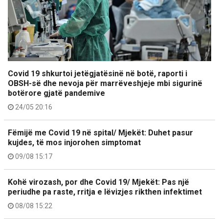
Covid 19 shkurtoi jetëgjatësinë në botë, raporti i
OBSH-së dhe nevoja për marrëveshjeje mbi sigurinë
botërore gjatë pandemive
24/05 20:16
Fëmijë me Covid 19 në spital/ Mjekët: Duhet pasur
kujdes, të mos injorohen simptomat
09/08 15:17
Kohë virozash, por dhe Covid 19/ Mjekët: Pas një
periudhe pa raste, rritja e lëvizjes rikthen infektimet
08/08 15:22