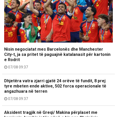
Nisin negociatat mes Barcelonës dhe Manchester
City-t, ja sa pritet të paguajnë katalanasit për kartonin
e Rodrit
07/08 09:37
Dhjetëra vatra zjarri gjatë 24 orëve të fundit, 8 prej
tyre mbeten ende aktive, 502 forca operacionale të
angazhuara në terren
07/08 09:37
Aksident tragjik në Greqi/ Makina përplaset me