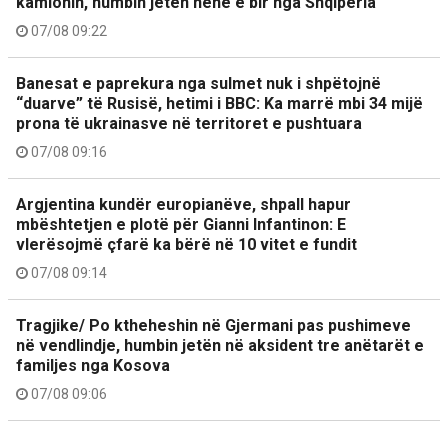
kamionin, humbin jetën nënë e bir nga Shqipëria
07/08 09:22
Banesat e paprekura nga sulmet nuk i shpëtojnë
“duarve” të Rusisë, hetimi i BBC: Ka marrë mbi 34 mijë
prona të ukrainasve në territoret e pushtuara
07/08 09:16
Argjentina kundër europianëve, shpall hapur
mbështetjen e plotë për Gianni Infantinon: E
vlerësojmë çfarë ka bërë në 10 vitet e fundit
07/08 09:14
Tragjike/ Po ktheheshin në Gjermani pas pushimeve
në vendlindje, humbin jetën në aksident tre anëtarët e
familjes nga Kosova
07/08 09:06