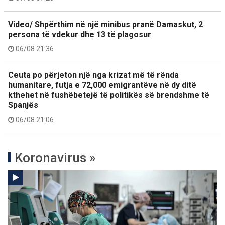
Video/ Shpërthim në një minibus pranë Damaskut, 2
persona të vdekur dhe 13 të plagosur
06/08 21:36
Ceuta po përjeton një nga krizat më të rënda
humanitare, futja e 72,000 emigrantëve në dy ditë
kthehet në fushëbetejë të politikës së brendshme të
Spanjës
06/08 21:06
Koronavirus »