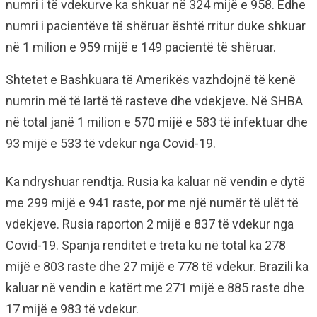
numri i të vdekurve ka shkuar në 324 mijë e 958. Edhe
numri i pacientëve të shëruar është rritur duke shkuar
në 1 milion e 959 mijë e 149 pacientë të shëruar.
Shtetet e Bashkuara të Amerikës vazhdojnë të kenë
numrin më të lartë të rasteve dhe vdekjeve. Në SHBA
në total janë 1 milion e 570 mijë e 583 të infektuar dhe
93 mijë e 533 të vdekur nga Covid-19.
Ka ndryshuar rendtja. Rusia ka kaluar në vendin e dytë
me 299 mijë e 941 raste, por me një numër të ulët të
vdekjeve. Rusia raporton 2 mijë e 837 të vdekur nga
Covid-19. Spanja renditet e treta ku në total ka 278
mijë e 803 raste dhe 27 mijë e 778 të vdekur. Brazili ka
kaluar në vendin e katërt me 271 mijë e 885 raste dhe
17 mijë e 983 të vdekur.