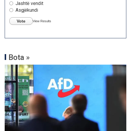
Jashtë vendit
Asgjëkundi
Vote
View Results
Bota »