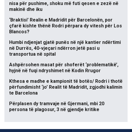
nisa për pushime, shoku më futi qesen e zezë në
makinë dhe iku
‘Braktisi’ Realin e Madridit për Barcelonën, por
çfarë kishte thënë Rodri përpara dy vitesh për Los
Blancos?
Humbi ndjenjat gjatë punës në një kantier ndërtimi
në Durrës, 40-vjeçari ndërron jetë pasi u
transportua në spital
Ashpërsohen masat për shoferët ‘problematikë’,
hyjnë në fuqi ndryshimet në Kodin Rrugor
Kthesa e madhe e kampionit të botës/ Rodri i thotë
përfundimisht ‘jo’ Realit të Madridit, zgjodhi kalimin
te Barcelona
Përplasen dy tramvaje në Gjermani, mbi 20
persona të plagosur, 3 në gjendje kritike