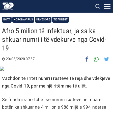
BOTA
KORONAVIRUS
KRYESORE
TË FUNDIT
Afro 5 milion të infektuar, ja sa ka
shkuar numri i të vdekurve nga Covid-
19
20/05/2020 07:57
Vazhdon të rritet numri i rasteve të reja dhe vdekjeve
nga Covid-19, por me një ritëm më të ulët.
Së fundmi raportohet se numri i rasteve në mbarë
botën ka shkuar në 4 milion e 988 mijë e 994, ndërsa