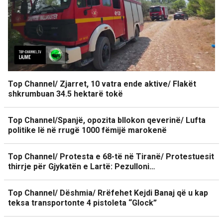
Top Channel/ Zjarret, 10 vatra ende aktive/ Flakët
shkrumbuan 34.5 hektarë tokë
Top Channel/Spanjë, opozita bllokon qeverinë/ Lufta
politike lë në rrugë 1000 fëmijë marokenë
Top Channel/ Protesta e 68-të në Tiranë/ Protestuesit
thirrje për Gjykatën e Lartë: Pezulloni…
Top Channel/ Dëshmia/ Rrëfehet Kejdi Banaj që u kap
teksa transportonte 4 pistoleta “Glock”