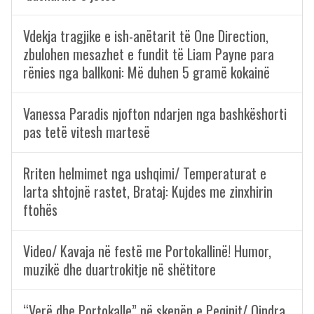
Vdekja tragjike e ish-anëtarit të One Direction,
zbulohen mesazhet e fundit të Liam Payne para
rënies nga ballkoni: Më duhen 5 gramë kokainë
Vanessa Paradis njofton ndarjen nga bashkëshorti
pas tetë vitesh martesë
Rriten helmimet nga ushqimi/ Temperaturat e
larta shtojnë rastet, Brataj: Kujdes me zinxhirin
ftohës
Video/ Kavaja në festë me Portokallinë! Humor,
muzikë dhe duartrokitje në shëtitore
“Verë dhe Portokalle” në skenën e Peqinit/ Qindra