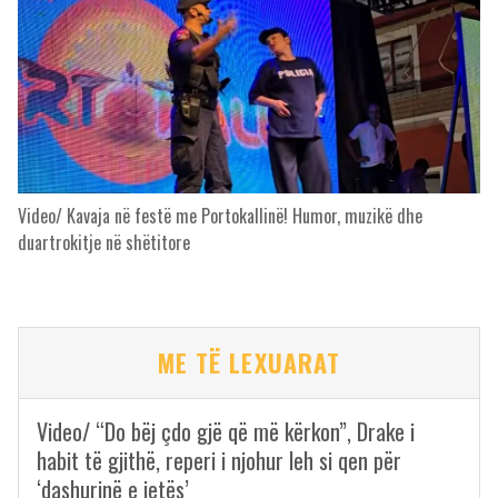
Video/ Kavaja në festë me Portokallinë! Humor, muzikë dhe
duartrokitje në shëtitore
ME TË LEXUARAT
Video/ “Do bëj çdo gjë që më kërkon”, Drake i
habit të gjithë, reperi i njohur leh si qen për
‘dashurinë e jetës’