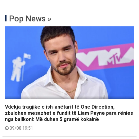
Pop News »
Vdekja tragjike e ish-anëtarit të One Direction,
zbulohen mesazhet e fundit të Liam Payne para rënies
nga ballkoni: Më duhen 5 gramë kokainë
09/08 19:51