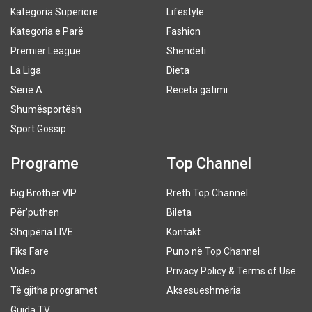
Kategoria Superiore
Lifestyle
Kategoria e Parë
Fashion
Premier League
Shëndeti
La Liga
Dieta
Serie A
Receta gatimi
Shumësportësh
Sport Gossip
Programe
Top Channel
Big Brother VIP
Rreth Top Channel
Për’puthen
Bileta
Shqipëria LIVE
Kontakt
Fiks Fare
Puno në Top Channel
Video
Privacy Policy & Terms of Use
Të gjitha programet
Aksesueshmëria
Guida TV