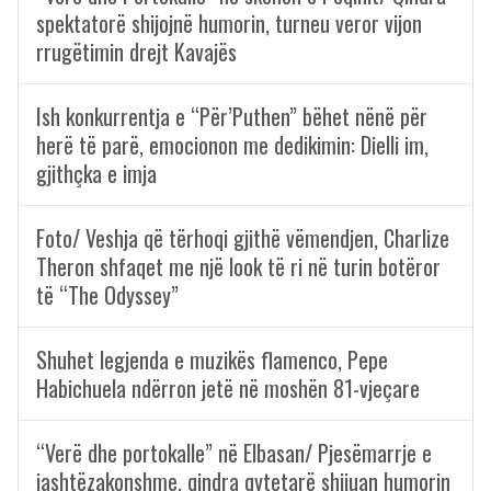
spektatorë shijojnë humorin, turneu veror vijon
rrugëtimin drejt Kavajës
Ish konkurrentja e “Për’Puthen” bëhet nënë për
herë të parë, emocionon me dedikimin: Dielli im,
gjithçka e imja
Foto/ Veshja që tërhoqi gjithë vëmendjen, Charlize
Theron shfaqet me një look të ri në turin botëror
të “The Odyssey”
Shuhet legjenda e muzikës flamenco, Pepe
Habichuela ndërron jetë në moshën 81-vjeçare
“Verë dhe portokalle” në Elbasan/ Pjesëmarrje e
jashtëzakonshme, qindra qytetarë shijuan humorin