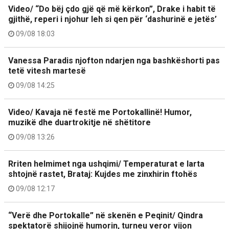
Video/ “Do bëj çdo gjë që më kërkon”, Drake i habit të
gjithë, reperi i njohur leh si qen për ‘dashurinë e jetës’
09/08 18:03
Vanessa Paradis njofton ndarjen nga bashkëshorti pas
tetë vitesh martesë
09/08 14:25
Video/ Kavaja në festë me Portokallinë! Humor,
muzikë dhe duartrokitje në shëtitore
09/08 13:26
Rriten helmimet nga ushqimi/ Temperaturat e larta
shtojnë rastet, Brataj: Kujdes me zinxhirin ftohës
09/08 12:17
“Verë dhe Portokalle” në skenën e Peqinit/ Qindra
spektatorë shijojnë humorin, turneu veror vijon