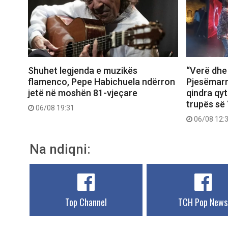
Shuhet legjenda e muzikës
“Verë dhe
flamenco, Pepe Habichuela ndërron
Pjesëmarr
jetë në moshën 81-vjeçare
qindra qy
trupës së 
06/08 19:31
06/08 12:
Na ndiqni:
Top Channel
TCH Pop News