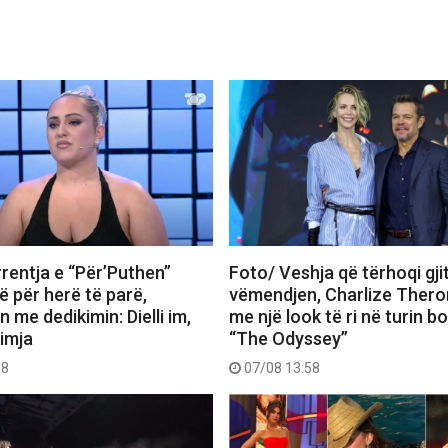
rentja e “Për’Puthen”
Foto/ Veshja që tërhoqi gji
 për herë të parë,
vëmendjen, Charlize Thero
me dedikimin: Dielli im,
me një look të ri në turin b
 imja
“The Odyssey”
18
07/08 13:58