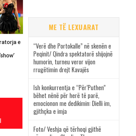
ME TË LEXUARAT
ratorja e
“Verë dhe Portokalle” në skenën e
Peqinit/ Qindra spektatorë shijojnë
‘show’
humorin, turneu veror vijon
rrugëtimin drejt Kavajës
Ish konkurrentja e “Për’Puthen”
bëhet nënë për herë të parë,
emocionon me dedikimin: Dielli im,
gjithçka e imja
l
Foto/ Veshja që tërhoqi gjithë