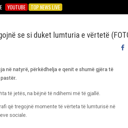
E
YOUTUBE
TOP NEWS LIVE
gojnë se si duket lumturia e vërtetë (FOT
cja në natyrë, përkëdhelja e qenit e shumë gjëra të
 pastër.
a të jetës, na bëjnë të ndihemi më të gjallë.
grafi që tregojnë momente të vërteta të lumturisë në
teve sociale.