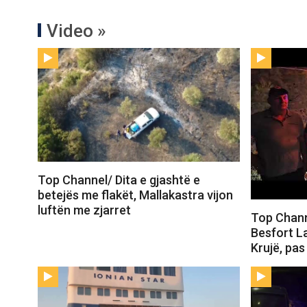
Video »
Top Channel/ Dita e gjashtë e
betejës me flakët, Mallakastra vijon
luftën me zjarret
Top Channe
Besfort La
Krujë, pas