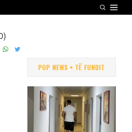
O)
POP NEWS • TË FUNDIT