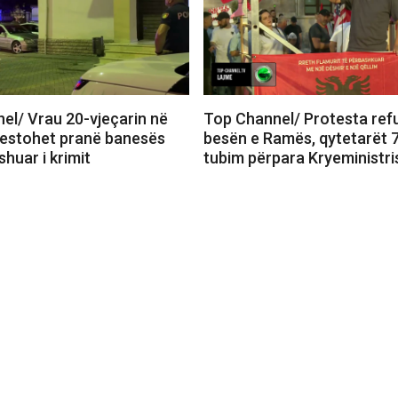
el/ Vrau 20-vjeçarin në
Top Channel/ Protesta re
restohet pranë banesës
besën e Ramës, qytetarët 7
shuar i krimit
tubim përpara Kryeministri