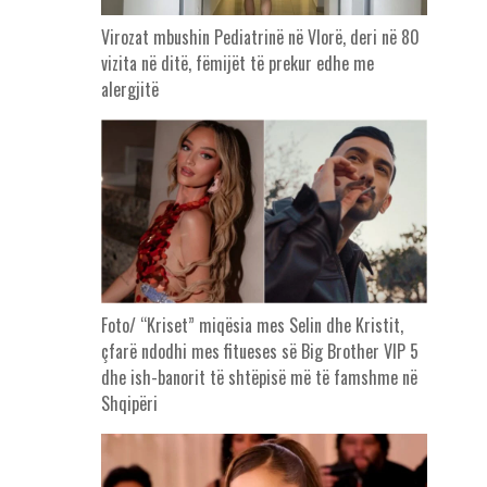
Virozat mbushin Pediatrinë në Vlorë, deri në 80
vizita në ditë, fëmijët të prekur edhe me
alergjitë
Foto/ “Kriset” miqësia mes Selin dhe Kristit,
çfarë ndodhi mes fitueses së Big Brother VIP 5
dhe ish-banorit të shtëpisë më të famshme në
Shqipëri