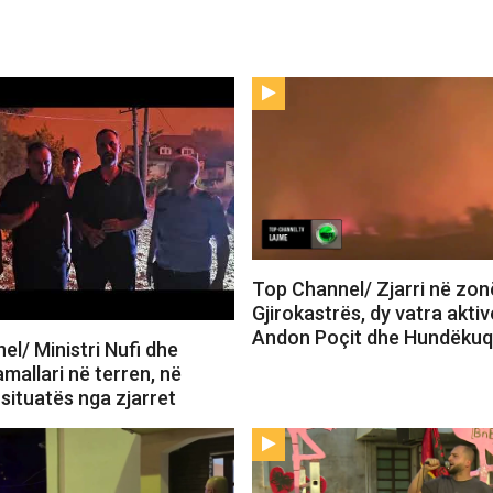
Top Channel/ Zjarri në zon
Gjirokastrës, dy vatra akti
Andon Poçit dhe Hundëkuq
l/ Ministri Nufi dhe
mallari në terren, në
 situatës nga zjarret