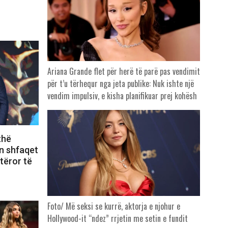
Ariana Grande flet për herë të parë pas vendimit
për t’u tërhequr nga jeta publike: Nuk ishte një
vendim impulsiv, e kisha planifikuar prej kohësh
thë
n shfaqet
otëror të
Foto/ Më seksi se kurrë, aktorja e njohur e
Hollywood-it “ndez” rrjetin me setin e fundit