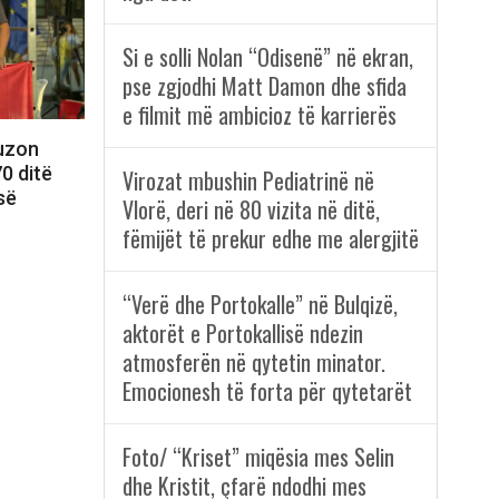
Si e solli Nolan “Odisenë” në ekran,
pse zgjodhi Matt Damon dhe sfida
e filmit më ambicioz të karrierës
fuzon
0 ditë
Virozat mbushin Pediatrinë në
së
Vlorë, deri në 80 vizita në ditë,
fëmijët të prekur edhe me alergjitë
“Verë dhe Portokalle” në Bulqizë,
aktorët e Portokallisë ndezin
atmosferën në qytetin minator.
Emocionesh të forta për qytetarët
Foto/ “Kriset” miqësia mes Selin
dhe Kristit, çfarë ndodhi mes