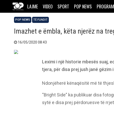
LAJME
VIDEO
SPORT
POP NEWS
PROGRAM
POP NEWS
TË FUNDIT
Imazhet e ëmbla, këta njerëz na tre
16/05/2020 08:43
Leximi i një historie mbesës suaj, e
tjera, për disa prej jush janë gëzim i
Ndonjëherë kënaqësitë më të thjesht
“Bright Side” ka publikuar disa foto
sytë e disa prej përdoruesve të rrje