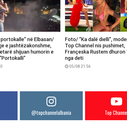
 portokalle” në Elbasan/
Foto/ “Ka dalë dielli”, mode
je e jashtëzakonshme,
Top Channel nis pushimet,
tetarë shijuan humorin e
Françeska Rustem dhuron 
“Portokalli”
nga deti
30
05/08 21:56
@topchannelalbania
Top Channe