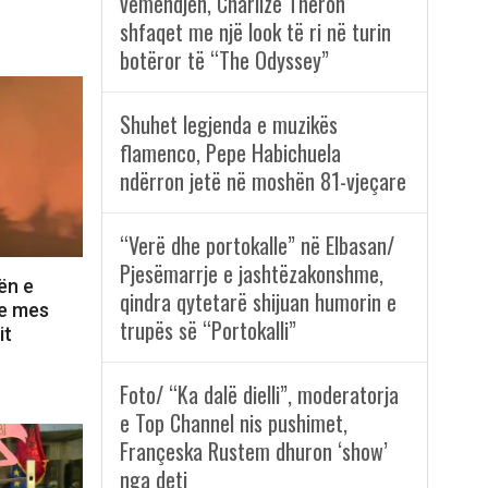
vëmendjen, Charlize Theron
shfaqet me një look të ri në turin
botëror të “The Odyssey”
Shuhet legjenda e muzikës
flamenco, Pepe Habichuela
ndërron jetë në moshën 81-vjeçare
“Verë dhe portokalle” në Elbasan/
Pjesëmarrje e jashtëzakonshme,
ën e
qindra qytetarë shijuan humorin e
ve mes
trupës së “Portokalli”
it
Foto/ “Ka dalë dielli”, moderatorja
e Top Channel nis pushimet,
Françeska Rustem dhuron ‘show’
nga deti