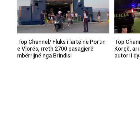
Top Channel/ Fluks i lartë në Portin
Top Chann
e Vlorës, rreth 2700 pasagjerë
Korçë, ar
mbërrijnë nga Brindisi
autori i dy