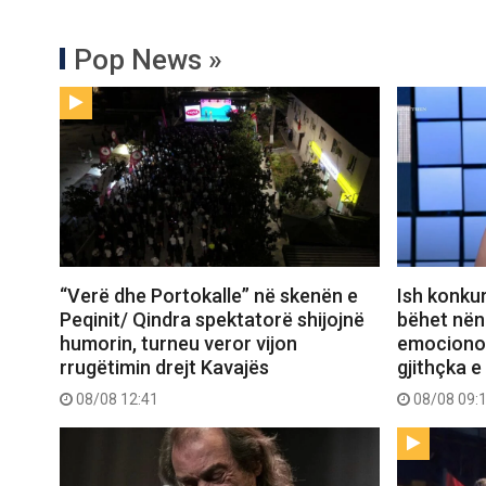
Pop News »
“Verë dhe Portokalle” në skenën e
Ish konkur
Peqinit/ Qindra spektatorë shijojnë
bëhet nënë
humorin, turneu veror vijon
emocionon 
rrugëtimin drejt Kavajës
gjithçka e
08/08 12:41
08/08 09: