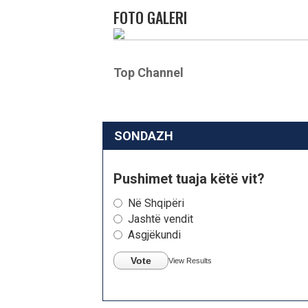
FOTO GALERI
Top Channel
SONDAZH
Pushimet tuaja këtë vit?
Në Shqipëri
Jashtë vendit
Asgjëkundi
Vote
View Results