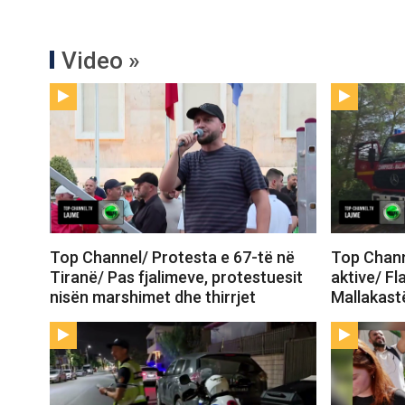
Video »
Top Channel/ Protesta e 67-të në
Top Channe
Tiranë/ Pas fjalimeve, protestuesit
aktive/ Fl
nisën marshimet dhe thirrjet
Mallakastë