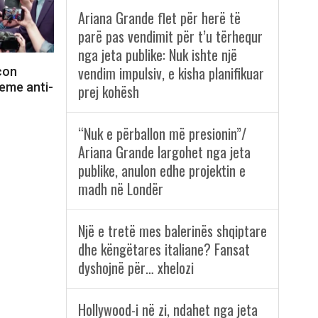
Ariana Grande flet për herë të
parë pas vendimit për t’u tërhequr
nga jeta publike: Nuk ishte një
vendim impulsiv, e kisha planifikuar
con
eme anti-
prej kohësh
“Nuk e përballon më presionin”/
Ariana Grande largohet nga jeta
publike, anulon edhe projektin e
madh në Londër
Një e tretë mes balerinës shqiptare
dhe këngëtares italiane? Fansat
dyshojnë për… xhelozi
Hollywood-i në zi, ndahet nga jeta