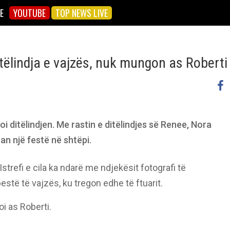
E
YOUTUBE
TOP NEWS LIVE
tëlindja e vajzës, nuk mungon as Roberti
i ditëlindjen. Me rastin e ditëlindjes së Renee, Nora
an një festë në shtëpi.
trefi e cila ka ndarë me ndjekësit fotografi të
estë të vajzës, ku tregon edhe të ftuarit.
i as Roberti.