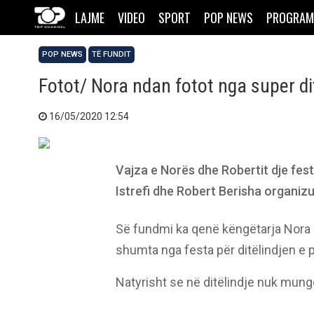
LAJME
VIDEO
SPORT
POP NEWS
PROGRAM
POP NEWS
TË FUNDIT
Fotot/ Nora ndan fotot nga super di
16/05/2020 12:54
Vajza e Norës dhe Robertit dje festo
Istrefi dhe Robert Berisha organizu
Së fundmi ka qenë këngëtarja Nora Is
shumta nga festa për ditëlindjen e p
Natyrisht se në ditëlindje nuk mungo