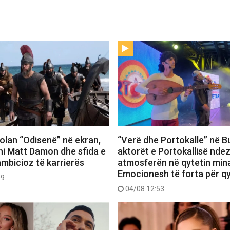
 Nolan “Odisenë” në ekran,
“Verë dhe Portokalle” në Bu
hi Matt Damon dhe sfida e
aktorët e Portokallisë ndez
ambicioz të karrierës
atmosferën në qytetin mina
Emocionesh të forta për q
09
04/08 12:53