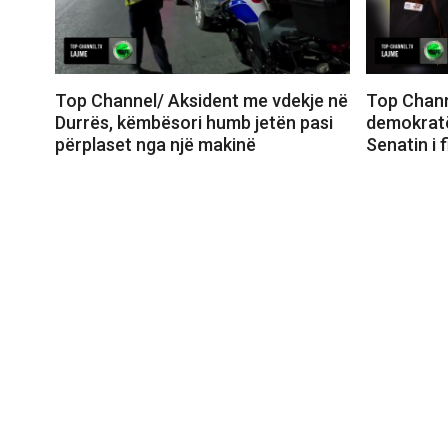
Top Channel/ Aksident me vdekje në
Top Chann
Durrës, këmbësori humb jetën pasi
demokratë
përplaset nga një makinë
Senatin i 