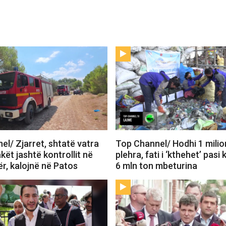
l/ Zjarret, shtatë vatra
Top Channel/ Hodhi 1 milio
akët jashtë kontrollit në
plehra, fati i ‘kthehet’ pasi 
r, kalojnë në Patos
6 mln ton mbeturina