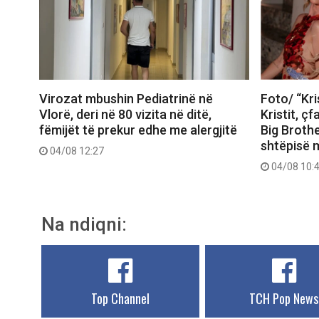
Virozat mbushin Pediatrinë në
Foto/ “Kri
Vlorë, deri në 80 vizita në ditë,
Kristit, ç
fëmijët të prekur edhe me alergjitë
Big Brothe
shtëpisë 
04/08 12:27
04/08 10:
Na ndiqni:
Top Channel
TCH Pop News