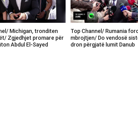
el/ Michigan, tronditen
Top Channel/ Rumania for
t/ Zgjedhjet promare për
mbrojtjen/ Do vendosë sist
fiton Abdul El-Sayed
dron përgjatë lumit Danub