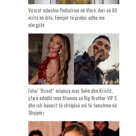
Virozat mbushin Pediatrinë në Vlorë, deri në 80
vizita në ditë, fëmijët të prekur edhe me
alergjitë
Foto/ “Kriset” miqësia mes Selin dhe Kristit,
çfarë ndodhi mes fitueses së Big Brother VIP 5
dhe ish-banorit të shtëpisë më të famshme në
Shqipëri