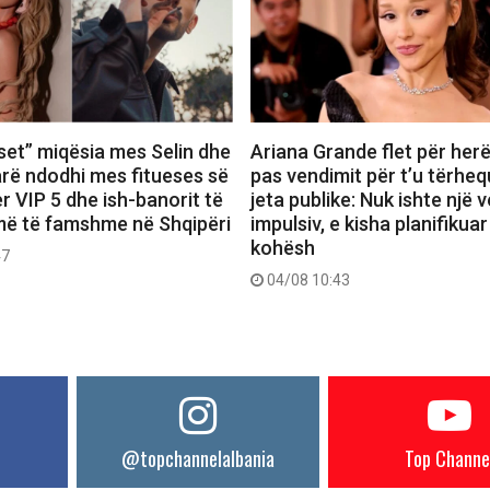
set” miqësia mes Selin dhe
Ariana Grande flet për herë
farë ndodhi mes fitueses së
pas vendimit për t’u tërheq
r VIP 5 dhe ish-banorit të
jeta publike: Nuk ishte një 
më të famshme në Shqipëri
impulsiv, e kisha planifikuar
kohësh
47
04/08 10:43
@topchannelalbania
Top Channe