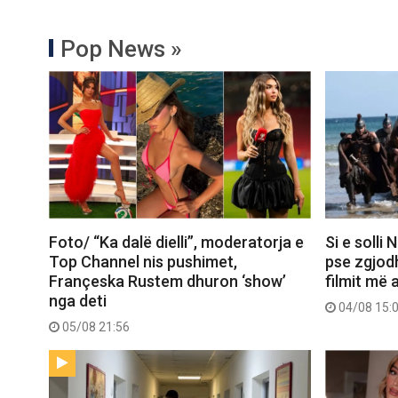
Pop News »
Foto/ “Ka dalë dielli”, moderatorja e
Si e solli
Top Channel nis pushimet,
pse zgjod
Françeska Rustem dhuron ‘show’
filmit më 
nga deti
04/08 15:
05/08 21:56