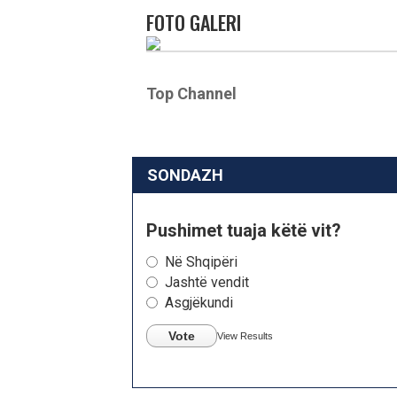
FOTO GALERI
Top Channel
SONDAZH
Pushimet tuaja këtë vit?
Në Shqipëri
Jashtë vendit
Asgjëkundi
Vote
View Results