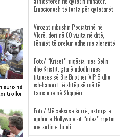
atmosferën në qytetin minator.
Emocionesh të forta për qytetarët
Virozat mbushin Pediatrinë në
Vlorë, deri në 80 vizita në ditë,
fëmijët të prekur edhe me alergjitë
Foto/ “Kriset” miqësia mes Selin
dhe Kristit, çfarë ndodhi mes
fitueses së Big Brother VIP 5 dhe
ish-banorit të shtëpisë më të
n euro në
famshme në Shqipëri
kontrolloi
Foto/ Më seksi se kurrë, aktorja e
njohur e Hollywood-it “ndez” rrjetin
me setin e fundit