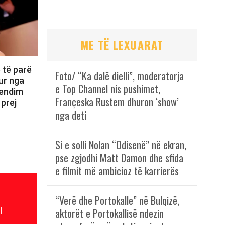
ME TË LEXUARAT
 të parë
Foto/ “Ka dalë dielli”, moderatorja
ur nga
e Top Channel nis pushimet,
vendim
Françeska Rustem dhuron ‘show’
 prej
nga deti
Si e solli Nolan “Odisenë” në ekran,
pse zgjodhi Matt Damon dhe sfida
e filmit më ambicioz të karrierës
“Verë dhe Portokalle” në Bulqizë,
l
aktorët e Portokallisë ndezin