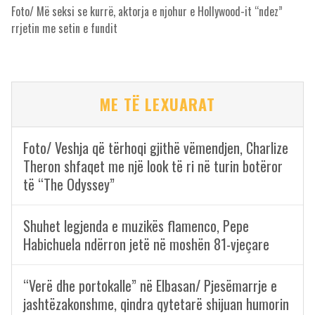
Foto/ Më seksi se kurrë, aktorja e njohur e Hollywood-it “ndez”
rrjetin me setin e fundit
ME TË LEXUARAT
Foto/ Veshja që tërhoqi gjithë vëmendjen, Charlize
Theron shfaqet me një look të ri në turin botëror
të “The Odyssey”
Shuhet legjenda e muzikës flamenco, Pepe
Habichuela ndërron jetë në moshën 81-vjeçare
“Verë dhe portokalle” në Elbasan/ Pjesëmarrje e
jashtëzakonshme, qindra qytetarë shijuan humorin