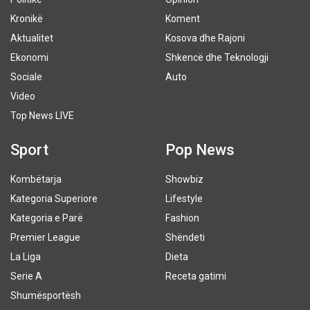
Kronikë
Koment
Aktualitet
Kosova dhe Rajoni
Ekonomi
Shkencë dhe Teknologji
Sociale
Auto
Video
Top News LIVE
Sport
Pop News
Kombëtarja
Showbiz
Kategoria Superiore
Lifestyle
Kategoria e Parë
Fashion
Premier League
Shëndeti
La Liga
Dieta
Serie A
Receta gatimi
Shumësportësh