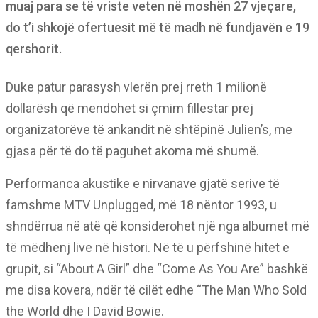
muaj para se të vriste veten në moshën 27 vjeçare,
do t’i shkojë ofertuesit më të madh në fundjavën e 19
qershorit.
Duke patur parasysh vlerën prej rreth 1 milionë
dollarësh që mendohet si çmim fillestar prej
organizatorëve të ankandit në shtëpinë Julien’s, me
gjasa për të do të paguhet akoma më shumë.
Performanca akustike e nirvanave gjatë serive të
famshme MTV Unplugged, më 18 nëntor 1993, u
shndërrua në atë që konsiderohet një nga albumet më
të mëdhenj live në histori. Në të u përfshinë hitet e
grupit, si “About A Girl” dhe “Come As You Are” bashkë
me disa kovera, ndër të cilët edhe “The Man Who Sold
the World dhe I David Bowie.