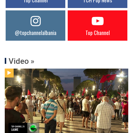
Top Channel
TCH Pop News
@topchannelalbania
Top Channel
Video »