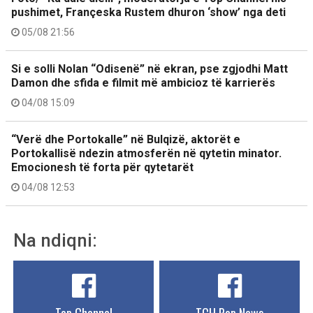
pushimet, Françeska Rustem dhuron ‘show’ nga deti
05/08 21:56
Si e solli Nolan “Odisenë” në ekran, pse zgjodhi Matt
Damon dhe sfida e filmit më ambicioz të karrierës
04/08 15:09
“Verë dhe Portokalle” në Bulqizë, aktorët e
Portokallisë ndezin atmosferën në qytetin minator.
Emocionesh të forta për qytetarët
04/08 12:53
Na ndiqni: