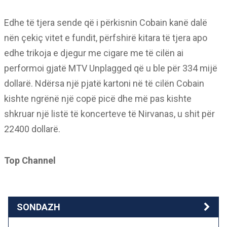
Edhe të tjera sende që i përkisnin Cobain kanë dalë
nën çekiç vitet e fundit, përfshirë kitara të tjera apo
edhe trikoja e djegur me cigare me të cilën ai
performoi gjatë MTV Unplagged që u ble për 334 mijë
dollarë. Ndërsa një pjatë kartoni në të cilën Cobain
kishte ngrënë një copë picë dhe më pas kishte
shkruar një listë të koncerteve të Nirvanas, u shit për
22400 dollarë.
Top Channel
SONDAZH