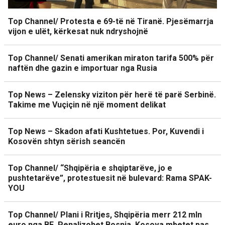
Top Channel/ Protesta e 69-të në Tiranë. Pjesëmarrja
vijon e ulët, kërkesat nuk ndryshojnë
Top Channel/ Senati amerikan miraton tarifa 500% për
naftën dhe gazin e importuar nga Rusia
Top News – Zelensky viziton për herë të parë Serbinë.
Takime me Vuçiçin në një moment delikat
Top News – Skadon afati Kushtetues. Por, Kuvendi i
Kosovën shtyn sërish seancën
Top Channel/ “Shqipëria e shqiptarëve, jo e
pushtetarëve”, protestuesit në bulevard: Rama SPAK-
YOU
Top Channel/ Plani i Rritjes, Shqipëria merr 212 mln
euro nga BE. Penalizohet Bosnja, Kosova mbetet pas