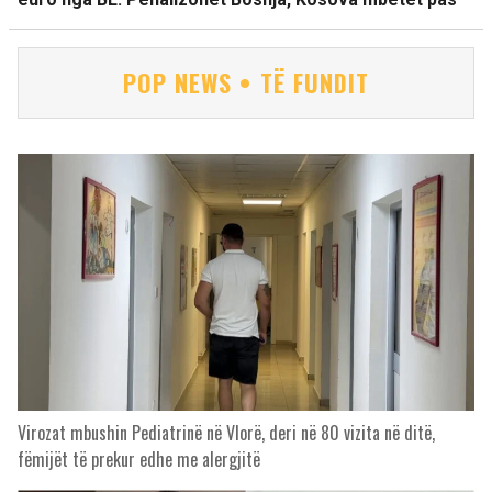
POP NEWS • TË FUNDIT
Virozat mbushin Pediatrinë në Vlorë, deri në 80 vizita në ditë,
fëmijët të prekur edhe me alergjitë