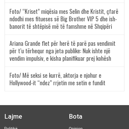
Foto/ “Kriset” miqësia mes Selin dhe Kristit, çfarë
ndodhi mes fitueses së Big Brother VIP 5 dhe ish-
banorit të shtëpisë më të famshme në Shqipëri
Ariana Grande flet për herë të parë pas vendimit
për t’u tërhequr nga jeta publike: Nuk ishte një
vendim impulsiv, e kisha planifikuar prej kohësh
Foto/ Më seksi se kurrë, aktorja e njohur e
Hollywood-it “ndez” rrjetin me setin e fundit
Lajme
Bota
Politikë
Opinion