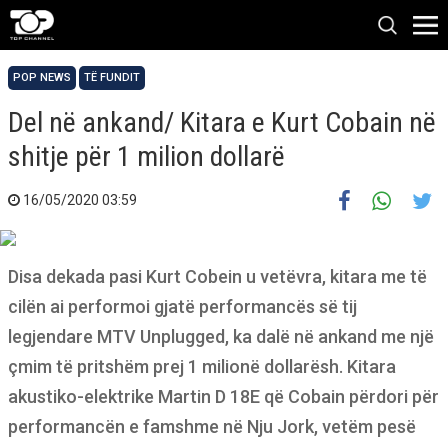
POP NEWS
TË FUNDIT
Del në ankand/ Kitara e Kurt Cobain në
shitje për 1 milion dollarë
16/05/2020 03:59
Disa dekada pasi Kurt Cobein u vetëvra, kitara me të
cilën ai performoi gjatë performancës së tij
legjendare MTV Unplugged, ka dalë në ankand me një
çmim të pritshëm prej 1 milionë dollarësh. Kitara
akustiko-elektrike Martin D 18E që Cobain përdori për
performancën e famshme në Nju Jork, vetëm pesë