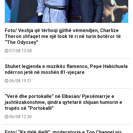
Foto/ Veshja që tërhoqi gjithë vëmendjen, Charlize
Theron shfaqet me një look të ri në turin botëror të
“The Odyssey”
07/08 13:58
Shuhet legjenda e muzikës flamenco, Pepe Habichuela
ndërron jetë në moshën 81-vjeçare
06/08 19:31
“Verë dhe portokalle” në Elbasan/ Pjesëmarrje e
jashtëzakonshme, qindra qytetarë shijuan humorin e
trupës së “Portokalli”
06/08 12:30
Foto/ “Ka dalë dielli”, moderatorja e Top Channel nis