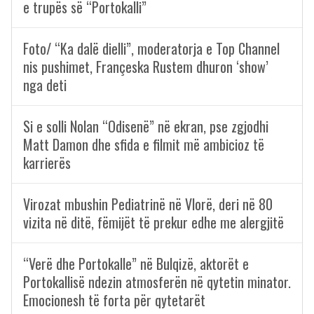
e trupës së “Portokalli”
Foto/ “Ka dalë dielli”, moderatorja e Top Channel
nis pushimet, Françeska Rustem dhuron ‘show’
nga deti
Si e solli Nolan “Odisenë” në ekran, pse zgjodhi
Matt Damon dhe sfida e filmit më ambicioz të
karrierës
Virozat mbushin Pediatrinë në Vlorë, deri në 80
vizita në ditë, fëmijët të prekur edhe me alergjitë
“Verë dhe Portokalle” në Bulqizë, aktorët e
Portokallisë ndezin atmosferën në qytetin minator.
Emocionesh të forta për qytetarët