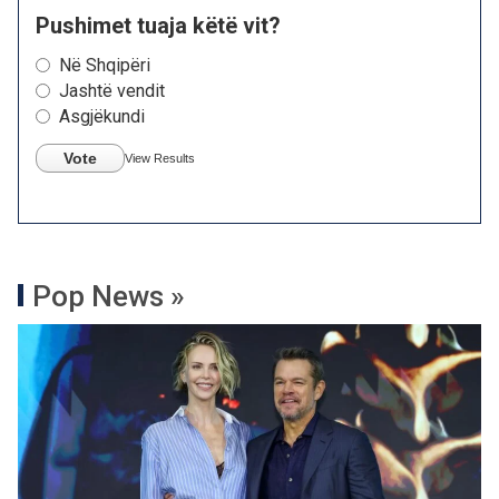
Pushimet tuaja këtë vit?
Në Shqipëri
Jashtë vendit
Asgjëkundi
Vote
View Results
Pop News »