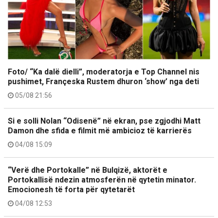
Foto/ “Ka dalë dielli”, moderatorja e Top Channel nis
pushimet, Françeska Rustem dhuron ‘show’ nga deti
05/08 21:56
Si e solli Nolan “Odisenë” në ekran, pse zgjodhi Matt
Damon dhe sfida e filmit më ambicioz të karrierës
04/08 15:09
“Verë dhe Portokalle” në Bulqizë, aktorët e
Portokallisë ndezin atmosferën në qytetin minator.
Emocionesh të forta për qytetarët
04/08 12:53