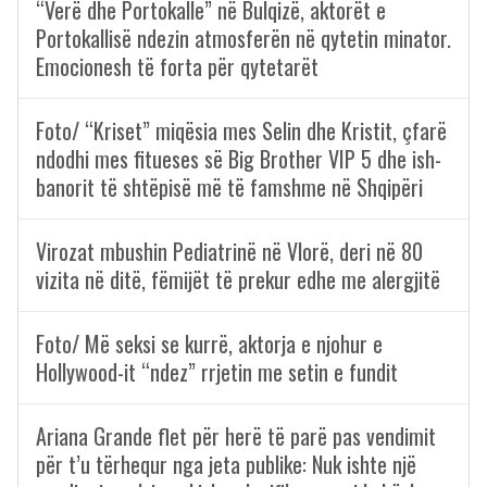
“Verë dhe Portokalle” në Bulqizë, aktorët e
Portokallisë ndezin atmosferën në qytetin minator.
Emocionesh të forta për qytetarët
Foto/ “Kriset” miqësia mes Selin dhe Kristit, çfarë
ndodhi mes fitueses së Big Brother VIP 5 dhe ish-
banorit të shtëpisë më të famshme në Shqipëri
Virozat mbushin Pediatrinë në Vlorë, deri në 80
vizita në ditë, fëmijët të prekur edhe me alergjitë
Foto/ Më seksi se kurrë, aktorja e njohur e
Hollywood-it “ndez” rrjetin me setin e fundit
Ariana Grande flet për herë të parë pas vendimit
për t’u tërhequr nga jeta publike: Nuk ishte një