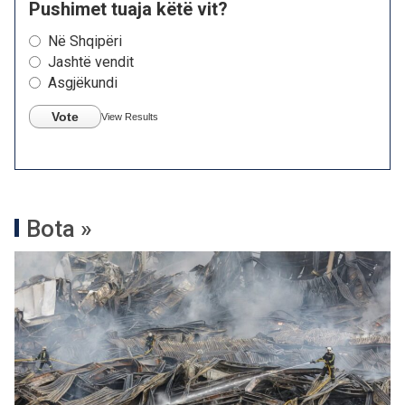
Pushimet tuaja këtë vit?
Në Shqipëri
Jashtë vendit
Asgjëkundi
Vote
View Results
Bota »