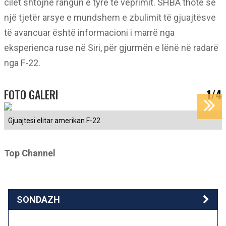
cilët shtojnë rangun e tyre të veprimit. SHBA thotë se
një tjetër arsye e mundshem e zbulimit të gjuajtësve
të avancuar është informacioni i marrë nga
eksperienca ruse në Siri, për gjurmën e lënë në radarë
nga F-22.
FOTO GALERI
1/4
Gjuajtesi elitar amerikan F-22
Top Channel
SONDAZH