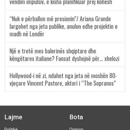
vendim impulsiv, e kisha planifikuar prej kohësh
“Nuk e përballon më presionin”/ Ariana Grande
largohet nga jeta publike, anulon edhe projektin e
madh në Londër
Një e tretë mes balerinës shqiptare dhe
këngëtares italiane? Fansat dyshojnë për… xhelozi
Hollywood-i në zi, ndahet nga jeta në moshën 80-
vjeçare Vincent Pastore, aktori i “The Sopranos”
Lajme
Bota
Politikë
Opinion