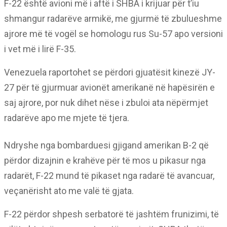
F-22 është avioni më i aftë i SHBA i krijuar për t’iu
shmangur radarëve armikë, me gjurmë të zbulueshme
ajrore më të vogël se homologu rus Su-57 apo versioni
i vet më i lirë F-35.
Venezuela raportohet se përdori gjuatësit kinezë JY-
27 për të gjurmuar avionët amerikanë në hapësirën e
saj ajrore, por nuk dihet nëse i zbuloi ata nëpërmjet
radarëve apo me mjete të tjera.
Ndryshe nga bombarduesi gjigand amerikan B-2 që
përdor dizajnin e krahëve për të mos u pikasur nga
radarët, F-22 mund të pikaset nga radarë të avancuar,
veçanërisht ato me valë të gjata.
F-22 përdor shpesh serbatorë të jashtëm frunizimi, të