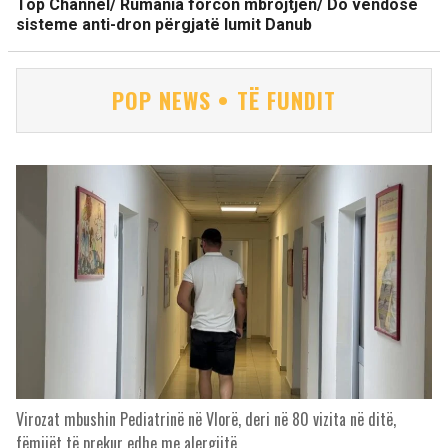
Top Channel/ Rumania forcon mbrojtjen/ Do vendosë
sisteme anti-dron përgjatë lumit Danub
POP NEWS • TË FUNDIT
Virozat mbushin Pediatrinë në Vlorë, deri në 80 vizita në ditë,
fëmijët të prekur edhe me alergjitë