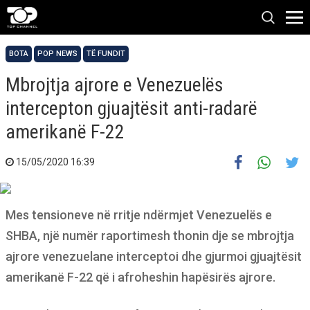
BOTA
POP NEWS
TË FUNDIT
Mbrojtja ajrore e Venezuelës
intercepton gjuajtësit anti-radarë
amerikanë F-22
15/05/2020 16:39
Mes tensioneve në rritje ndërmjet Venezuelës e
SHBA, një numër raportimesh thonin dje se mbrojtja
ajrore venezuelane interceptoi dhe gjurmoi gjuajtësit
amerikanë F-22 që i afroheshin hapësirës ajrore.