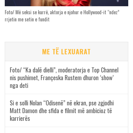
Foto/ Më seksi se kurrë, aktorja e njohur e Hollywood-it “ndez”
rrjetin me setin e fundit
ME TË LEXUARAT
Foto/ “Ka dalë dielli”, moderatorja e Top Channel
nis pushimet, Françeska Rustem dhuron ‘show’
nga deti
Si e solli Nolan “Odisenë” në ekran, pse zgjodhi
Matt Damon dhe sfida e filmit më ambicioz të
karrierës