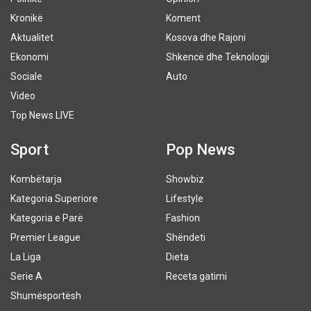
Kronikë
Koment
Aktualitet
Kosova dhe Rajoni
Ekonomi
Shkencë dhe Teknologji
Sociale
Auto
Video
Top News LIVE
Sport
Pop News
Kombëtarja
Showbiz
Kategoria Superiore
Lifestyle
Kategoria e Parë
Fashion
Premier League
Shëndeti
La Liga
Dieta
Serie A
Receta gatimi
Shumësportësh