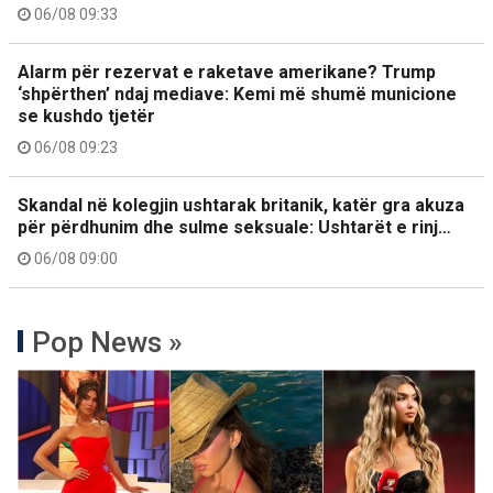
06/08 09:33
Alarm për rezervat e raketave amerikane? Trump
‘shpërthen’ ndaj mediave: Kemi më shumë municione
se kushdo tjetër
06/08 09:23
Skandal në kolegjin ushtarak britanik, katër gra akuza
për përdhunim dhe sulme seksuale: Ushtarët e rinj…
06/08 09:00
Pop News »