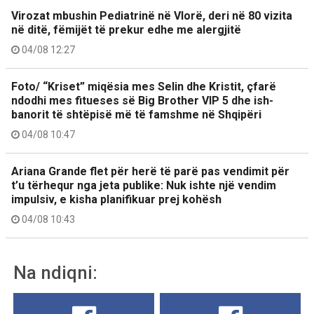
Virozat mbushin Pediatrinë në Vlorë, deri në 80 vizita
në ditë, fëmijët të prekur edhe me alergjitë
04/08 12:27
Foto/ “Kriset” miqësia mes Selin dhe Kristit, çfarë
ndodhi mes fitueses së Big Brother VIP 5 dhe ish-
banorit të shtëpisë më të famshme në Shqipëri
04/08 10:47
Ariana Grande flet për herë të parë pas vendimit për
t’u tërhequr nga jeta publike: Nuk ishte një vendim
impulsiv, e kisha planifikuar prej kohësh
04/08 10:43
Na ndiqni: