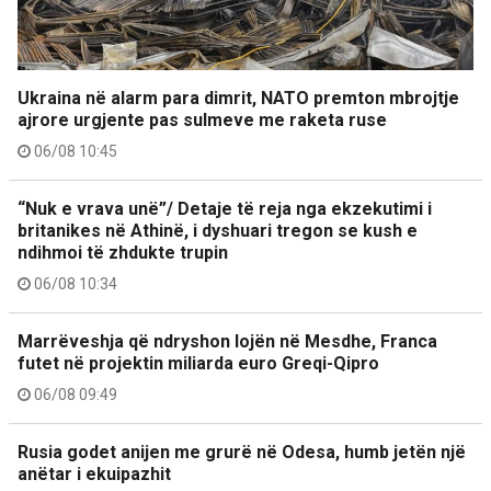
Ukraina në alarm para dimrit, NATO premton mbrojtje
ajrore urgjente pas sulmeve me raketa ruse
06/08 10:45
“Nuk e vrava unë”/ Detaje të reja nga ekzekutimi i
britanikes në Athinë, i dyshuari tregon se kush e
ndihmoi të zhdukte trupin
06/08 10:34
Marrëveshja që ndryshon lojën në Mesdhe, Franca
futet në projektin miliarda euro Greqi-Qipro
06/08 09:49
Rusia godet anijen me grurë në Odesa, humb jetën një
anëtar i ekuipazhit