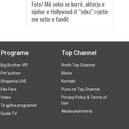
Foto/ Më seksi se kurrë, aktorja e
njohur e Hollywood-it “ndez” rrjetin
me setin e fundit
Programe
Top Channel
Big Brother VIP
Rreth Top Channel
Për’puthen
Bileta
Shqipëria LIVE
Kontakt
Fiks Fare
Puno në Top Channel
Video
Privacy Policy & Terms of
Use
Të gjitha programet
Aksesueshmëria
Guida TV