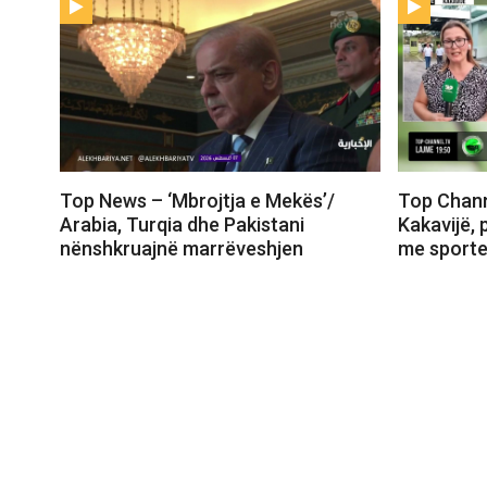
Top News – ‘Mbrojtja e Mekës’/
Top Chann
Arabia, Turqia dhe Pakistani
Kakavijë, 
nënshkruajnë marrëveshjen
me sporte