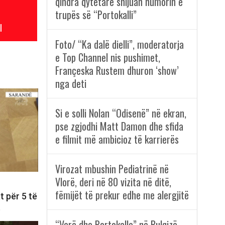
qindra qytetarë shijuan humorin e
trupës së “Portokalli”
l
Foto/ “Ka dalë dielli”, moderatorja
e Top Channel nis pushimet,
Françeska Rustem dhuron ‘show’
nga deti
Si e solli Nolan “Odisenë” në ekran,
pse zgjodhi Matt Damon dhe sfida
e filmit më ambicioz të karrierës
Virozat mbushin Pediatrinë në
Vlorë, deri në 80 vizita në ditë,
fëmijët të prekur edhe me alergjitë
t për 5 të
t
“Verë dhe Portokalle” në Bulqizë,