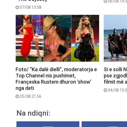
06/08 19:
07/08 13:58
Foto/ “Ka dalë dielli”, moderatorja e
Si e solli
Top Channel nis pushimet,
pse zgjod
Françeska Rustem dhuron ‘show’
filmit më 
nga deti
04/08 15:
05/08 21:56
Na ndiqni: