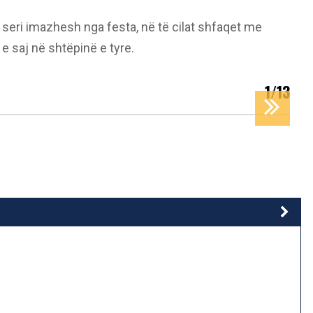
 seri imazhesh nga festa, në të cilat shfaqet me
 saj në shtëpinë e tyre.
1/13