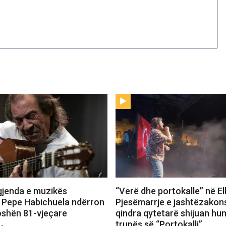
gjenda e muzikës
“Verë dhe portokalle” në E
 Pepe Habichuela ndërron
Pjesëmarrje e jashtëzako
oshën 81-vjeçare
qindra qytetarë shijuan hu
trupës së “Portokalli”