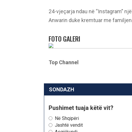
24-vjeçarja ndau në “Instagram” një
Anwarin duke kremtuar me familjen e
FOTO GALERI
Top Channel
SONDAZH
Pushimet tuaja këtë vit?
Në Shqipëri
Jashtë vendit
Asgjëkundi