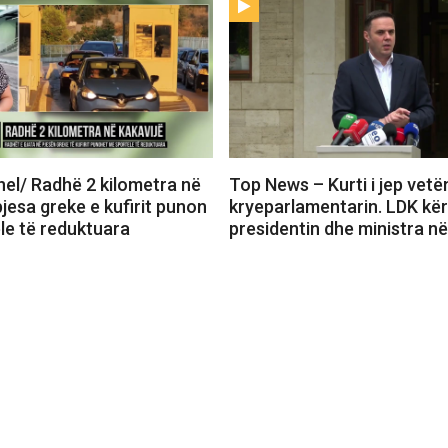
el/ Radhë 2 kilometra në
Top News – Kurti i jep vet
pjesa greke e kufirit punon
kryeparlamentarin. LDK kë
le të reduktuara
presidentin dhe ministra në