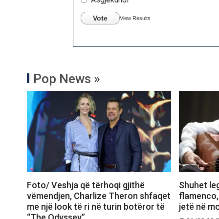
Vote
View Results
Pop News »
Foto/ Veshja që tërhoqi gjithë
Shuhet le
vëmendjen, Charlize Theron shfaqet
flamenco,
me një look të ri në turin botëror të
jetë në m
“The Odyssey”