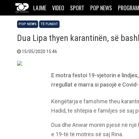
LAJME
VIDEO
SPORT
POP NEWS
PROGRAM
POP NEWS
TË FUNDIT
Dua Lipa thyen karantinën, së bash
15/05/2020 15:46
E motra festoi 19-vjetorin e lindjes
rregullat e marra si pasojë e Covid-
Këngëtarja e famshme theu karanti
Hadid, te shtëpia e familjes së saj 
Dua dhe Anwar morën pjesë në një ba
e 19-të të motrës së saj Rina.