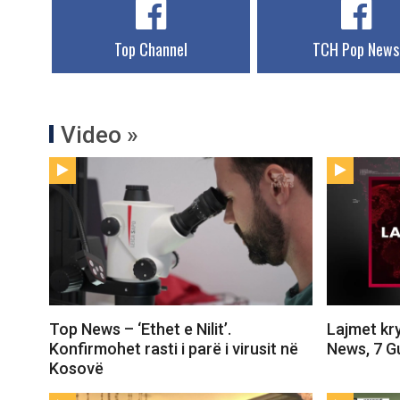
Top Channel
TCH Pop News
Video »
Top News – ‘Ethet e Nilit’.
Lajmet kr
Konfirmohet rasti i parë i virusit në
News, 7 G
Kosovë