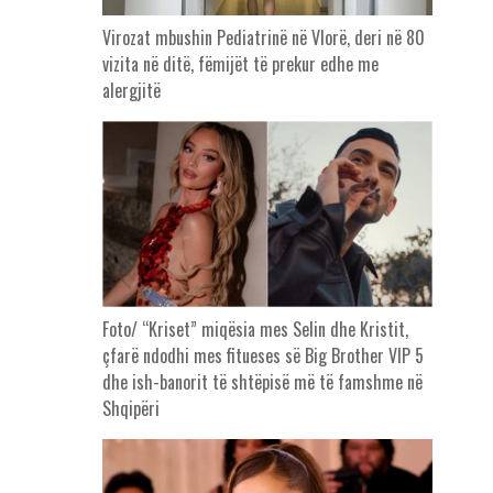
Virozat mbushin Pediatrinë në Vlorë, deri në 80
vizita në ditë, fëmijët të prekur edhe me
alergjitë
Foto/ “Kriset” miqësia mes Selin dhe Kristit,
çfarë ndodhi mes fitueses së Big Brother VIP 5
dhe ish-banorit të shtëpisë më të famshme në
Shqipëri