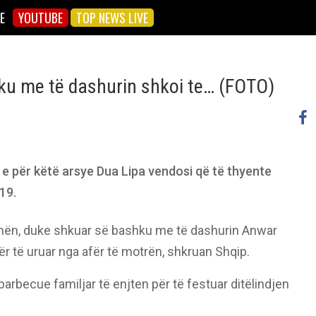
E
YOUTUBE
TOP NEWS LIVE
ku me të dashurin shkoi te… (FOTO)
, e për këtë arsye Dua Lipa vendosi që të thyente
19.
nën, duke shkuar së bashku me të dashurin Anwar
për të uruar nga afër të motrën, shkruan Shqip.
rbecue familjar të enjten për të festuar ditëlindjen