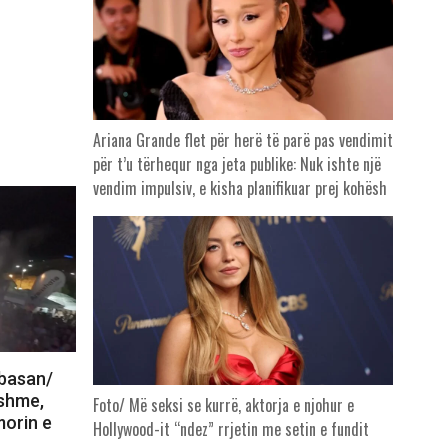
Ariana Grande flet për herë të parë pas vendimit
për t’u tërhequr nga jeta publike: Nuk ishte një
vendim impulsiv, e kisha planifikuar prej kohësh
lbasan/
nshme,
Foto/ Më seksi se kurrë, aktorja e njohur e
morin e
Hollywood-it “ndez” rrjetin me setin e fundit