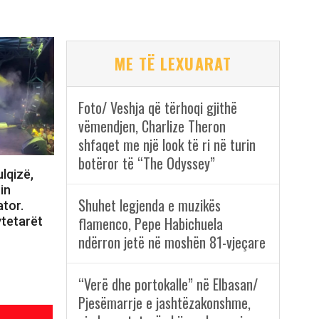
ME TË LEXUARAT
Foto/ Veshja që tërhoqi gjithë
vëmendjen, Charlize Theron
shfaqet me një look të ri në turin
botëror të “The Odyssey”
lqizë,
in
Shuhet legjenda e muzikës
tor.
flamenco, Pepe Habichuela
ytetarët
ndërron jetë në moshën 81-vjeçare
“Verë dhe portokalle” në Elbasan/
Pjesëmarrje e jashtëzakonshme,