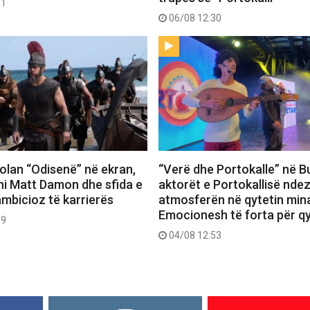
31
06/08 12:30
 Nolan “Odisenë” në ekran,
“Verë dhe Portokalle” në Bu
hi Matt Damon dhe sfida e
aktorët e Portokallisë ndez
ambicioz të karrierës
atmosferën në qytetin mina
Emocionesh të forta për q
09
04/08 12:53