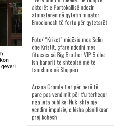
aktorët e Portokallisë ndezin
atmosferën në qytetin minator.
Emocionesh të forta për qytetarët
Foto/ “Kriset” miqësia mes Selin
dhe Kristit, çfarë ndodhi mes
fitueses së Big Brother VIP 5 dhe
ëm
rkon
ish-banorit të shtëpisë më të
 qeveri
famshme në Shqipëri
Ariana Grande flet për herë të
parë pas vendimit për t’u tërhequr
nga jeta publike: Nuk ishte një
vendim impulsiv, e kisha planifikuar
prej kohësh