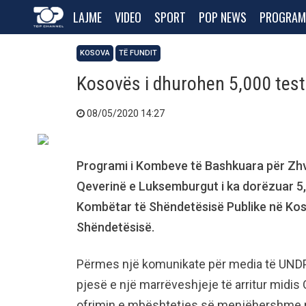
LAJME
VIDEO
SPORT
POP NEWS
PROGRAM
KOSOVA
TË FUNDIT
Kosovës i dhurohen 5,000 test
08/05/2020 14:27
Programi i Kombeve të Bashkuara për Zhv
Qeverinë e Luksemburgut i ka dorëzuar 5,0
Kombëtar të Shëndetësisë Publike në Koso
Shëndetësisë.
Përmes një komunikate për media të UNDP-s
pjesë e një marrëveshjeje të arritur mid
ofrimin e mbështetjes së menjëhershme pë