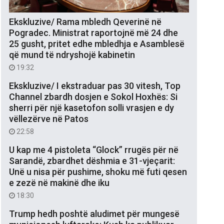
Ekskluzive/ Rama mbledh Qeverinë në
Pogradec. Ministrat raportojnë më 24 dhe
25 gusht, pritet edhe mbledhja e Asamblesë
që mund të ndryshojë kabinetin
19:32
Ekskluzive/ I ekstraduar pas 30 vitesh, Top
Channel zbardh dosjen e Sokol Hoxhës: Si
sherri për një kasetofon solli vrasjen e dy
vëllezërve në Patos
22:58
U kap me 4 pistoleta “Glock” rrugës për në
Sarandë, zbardhet dëshmia e 31-vjeçarit:
Unë u nisa për pushime, shoku më futi qesen
e zezë në makinë dhe iku
18:30
Trump hedh poshtë aludimet për mungesë