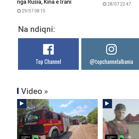
nga Rusia, Kina e Irani
28/07 22:47
29/07 08:10
Na ndiqni:
Top Channel
@topchannelalbania
Video »