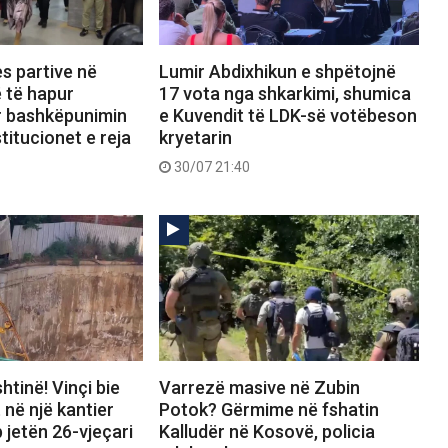
s partive në
Lumir Abdixhikun e shpëtojnë
 të hapur
17 vota nga shkarkimi, shumica
r bashkëpunimin
e Kuvendit të LDK-së votëbeson
titucionet e reja
kryetarin
30/07 21:40
htinë! Vinçi bie
Varrezë masive në Zubin
 në një kantier
Potok? Gërmime në fshatin
 jetën 26-vjeçari
Kalludër në Kosovë, policia