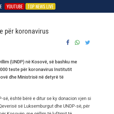
E
YOUTUBE
TOP NEWS LIVE
e për koronavirus
illim (UNDP) në Kosovë, së bashku me
00 teste për koronavirus Institutit
vë dhe Ministrisë në detyrë të
ë, është bërë e ditur se ky donacion vjen si
is Qeverisë së Luksemburgut dhe UNDP-së, për
r Kosovën, me qëllim të luftimit të