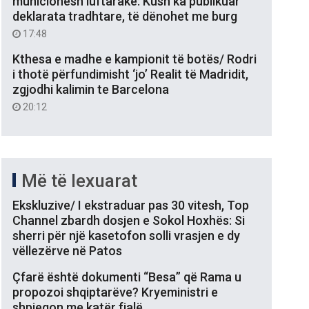
municionesh luftarake: Kush ka publikuar
deklarata tradhtare, të dënohet me burg
17:48
Kthesa e madhe e kampionit të botës/ Rodri
i thotë përfundimisht ‘jo’ Realit të Madridit,
zgjodhi kalimin te Barcelona
20:12
Më të lexuarat
Ekskluzive/ I ekstraduar pas 30 vitesh, Top
Channel zbardh dosjen e Sokol Hoxhës: Si
sherri për një kasetofon solli vrasjen e dy
vëllezërve në Patos
Çfarë është dokumenti “Besa” që Rama u
propozoi shqiptarëve? Kryeministri e
shpjegon me katër fjalë