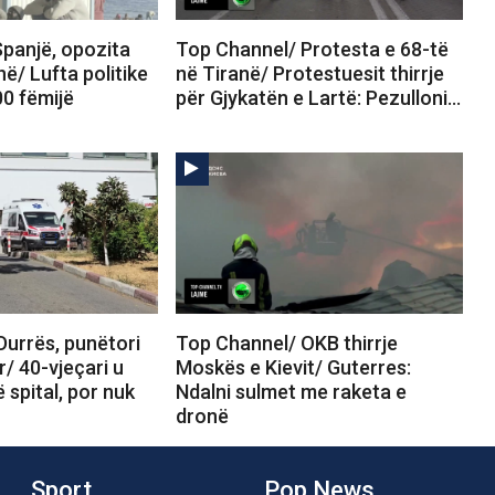
panjë, opozita
Top Channel/ Protesta e 68-të
në/ Lufta politike
në Tiranë/ Protestuesit thirrje
00 fëmijë
për Gjykatën e Lartë: Pezulloni…
Durrës, punëtori
Top Channel/ OKB thirrje
r/ 40-vjeçari u
Moskës e Kievit/ Guterres:
 spital, por nuk
Ndalni sulmet me raketa e
dronë
Sport
Pop News