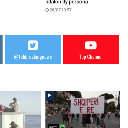
ndalon dy persona
28/07 19:57
@tchbreakingnews
Top Channel