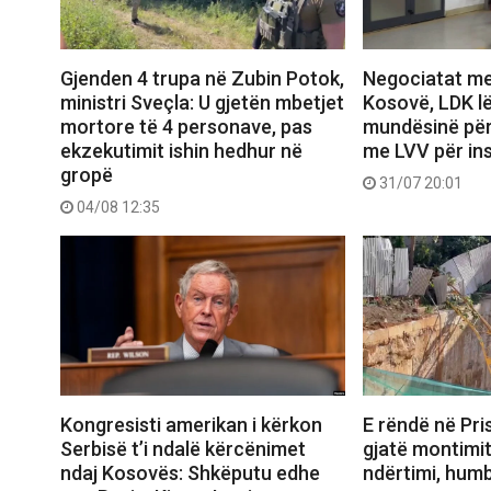
Gjenden 4 trupa në Zubin Potok,
Negociatat me
ministri Sveçla: U gjetën mbetjet
Kosovë, LDK lë
mortore të 4 personave, pas
mundësinë pë
ekzekutimit ishin hedhur në
me LVV për ins
gropë
31/07 20:01
04/08 12:35
Kongresisti amerikan i kërkon
E rëndë në Pris
Serbisë t’i ndalë kërcënimet
gjatë montimit
ndaj Kosovës: Shkëputu edhe
ndërtimi, humb