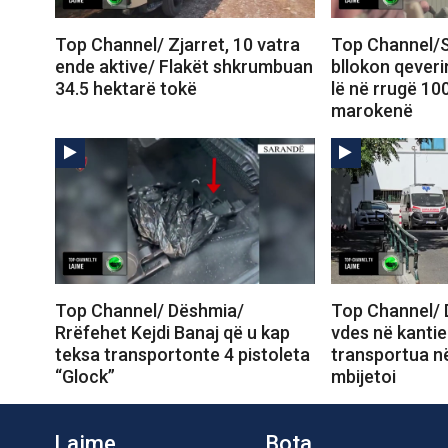
Top Channel/ Zjarret, 10 vatra
Top Channel/S
ende aktive/ Flakët shkrumbuan
bllokon qeveri
34.5 hektarë tokë
lë në rrugë 10
marokenë
Top Channel/ Dëshmia/
Top Channel/ 
Rrëfehet Kejdi Banaj që u kap
vdes në kantie
teksa transportonte 4 pistoleta
transportua në
“Glock”
mbijetoi
Lajme
Bota