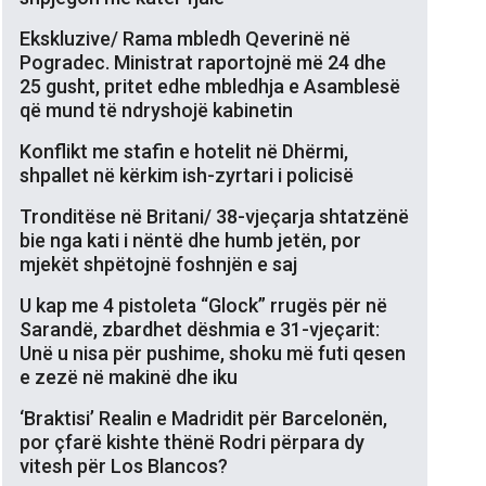
Ekskluzive/ Rama mbledh Qeverinë në
Pogradec. Ministrat raportojnë më 24 dhe
25 gusht, pritet edhe mbledhja e Asamblesë
që mund të ndryshojë kabinetin
Konflikt me stafin e hotelit në Dhërmi,
shpallet në kërkim ish-zyrtari i policisë
Tronditëse në Britani/ 38-vjeçarja shtatzënë
bie nga kati i nëntë dhe humb jetën, por
mjekët shpëtojnë foshnjën e saj
U kap me 4 pistoleta “Glock” rrugës për në
Sarandë, zbardhet dëshmia e 31-vjeçarit:
Unë u nisa për pushime, shoku më futi qesen
e zezë në makinë dhe iku
‘Braktisi’ Realin e Madridit për Barcelonën,
por çfarë kishte thënë Rodri përpara dy
vitesh për Los Blancos?