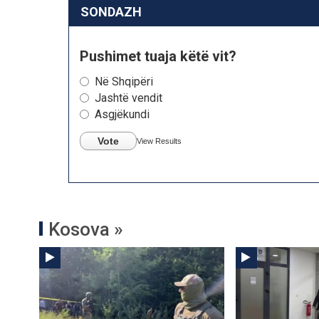
SONDAZH
Pushimet tuaja këtë vit?
Në Shqipëri
Jashtë vendit
Asgjëkundi
Vote
View Results
Kosova »