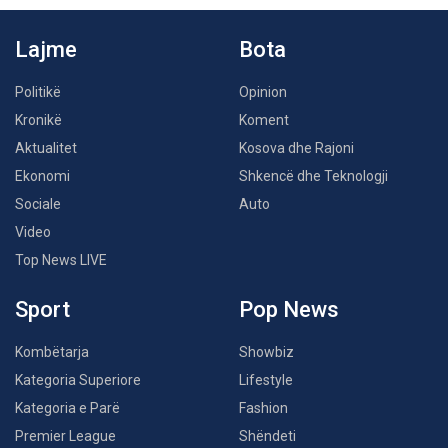
Lajme
Bota
Politikë
Opinion
Kronikë
Koment
Aktualitet
Kosova dhe Rajoni
Ekonomi
Shkencë dhe Teknologji
Sociale
Auto
Video
Top News LIVE
Sport
Pop News
Kombëtarja
Showbiz
Kategoria Superiore
Lifestyle
Kategoria e Parë
Fashion
Premier League
Shëndeti