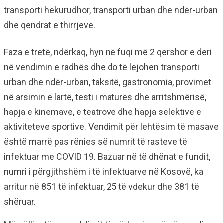
transporti hekurudhor, transporti urban dhe ndër-urban
dhe qendrat e thirrjeve.
Faza e tretë, ndërkaq, hyn në fuqi më 2 qershor e deri
në vendimin e radhës dhe do të lejohen transporti
urban dhe ndër-urban, taksitë, gastronomia, provimet
në arsimin e lartë, testi i maturës dhe arritshmërisë,
hapja e kinemave, e teatrove dhe hapja selektive e
aktiviteteve sportive. Vendimit për lehtësim të masave
është marrë pas rënies së numrit të rasteve të
infektuar me COVID 19. Bazuar në të dhënat e fundit,
numri i përgjithshëm i të infektuarve në Kosovë, ka
arritur në 851 të infektuar, 25 të vdekur dhe 381 të
shëruar.