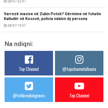
28/07 22:47
Varrezë masive në Zubin Potok? Gërmime në fshatin
Kalludër në Kosovë, policia ndalon dy persona
28/07 19:57
Na ndiqni:
Top Channel
@topchannelalbania
@tchbreakingnews
Top Channel