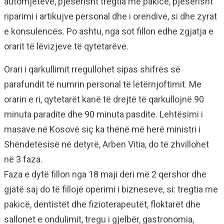
automjeteve, pjesërisht tregtia me pakicë, pjesërisht
riparimi i artikujve personal dhe i orendive, si dhe zyrat
e konsulencës. Po ashtu, nga sot fillon edhe zgjatja e
orarit të lëvizjeve të qytetarëve.
Orari i qarkullimit rregullohet sipas shifrës së
parafundit të numrin personal të letërnjoftimit. Me
orarin e ri, qytetarët kanë të drejtë të qarkullojnë 90
minuta paradite dhe 90 minuta pasdite. Lehtësimi i
masave në Kosovë siç ka thënë më herë ministri i
Shëndetësisë në detyrë, Arben Vitia, do të zhvillohet
në 3 faza.
Faza e dytë fillon nga 18 maji deri më 2 qershor dhe
gjatë saj do të fillojë operimi i bizneseve, si: tregtia me
pakicë, dentistët dhe fizioterapeutët, floktarët dhe
sallonet e ondulimit, tregu i gjelbër, gastronomia,