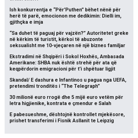
Ish konkurrentja e “Për’Puthen” bëhet nënë për
herë të parë, emocionon me dedikimin: Dielli im,
gjithçka e imja
“Sa duhet të paguaj për vajzën?” Autoritetet greke
në kërkim të turistit, kërkoi të abuzonte
seksualisht me 10-vjeçaren në një biznes familjar
Ekstradimi në Shqipëri i Sokol Hoxhës, Ambasada
Amerikane: SHBA nuk është strehë për ata që
keqpërdorin emigracioni për t’i shpëtuar ligjit
Skandal/ E dashura e Infantinos u pagua nga UEFA,
pretendimi tronditës i “The Telegraph”
30 milionë euro rrogë dhe 5 mijë euro vetëm për
letra higjienike, kontrata e çmendur e Salah
E pabesueshme, dështojnë kontrollet mjekësore,
prishet transferimi i Fisnik Asllanit te Leipzig