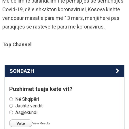
Më qëllim të parandalimit të përhapjes së sëmundjes
Covid-19, që e shkakton koronavirusi, Kosova kishte
vendosur masat e para më 13 mars, menjëherë pas
paraqitjes së rasteve të para me koronavirus.
Top Channel
SONDAZH
Pushimet tuaja këtë vit?
Në Shqipëri
Jashtë vendit
Asgjëkundi
Vote
View Results