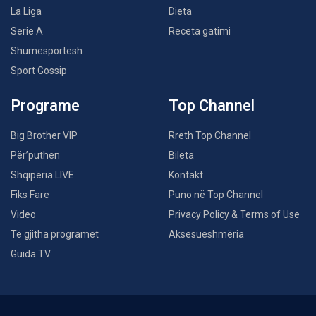
La Liga
Dieta
Serie A
Receta gatimi
Shumësportësh
Sport Gossip
Programe
Top Channel
Big Brother VIP
Rreth Top Channel
Për’puthen
Bileta
Shqipëria LIVE
Kontakt
Fiks Fare
Puno në Top Channel
Video
Privacy Policy & Terms of Use
Të gjitha programet
Aksesueshmëria
Guida TV