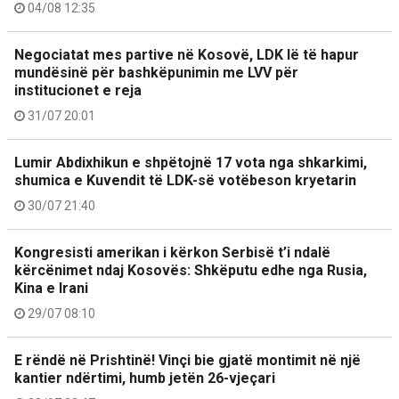
04/08 12:35
Negociatat mes partive në Kosovë, LDK lë të hapur
mundësinë për bashkëpunimin me LVV për
institucionet e reja
31/07 20:01
Lumir Abdixhikun e shpëtojnë 17 vota nga shkarkimi,
shumica e Kuvendit të LDK-së votëbeson kryetarin
30/07 21:40
Kongresisti amerikan i kërkon Serbisë t’i ndalë
kërcënimet ndaj Kosovës: Shkëputu edhe nga Rusia,
Kina e Irani
29/07 08:10
E rëndë në Prishtinë! Vinçi bie gjatë montimit në një
kantier ndërtimi, humb jetën 26-vjeçari