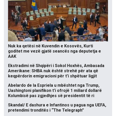
Nuk ka qetësi në Kuvendin e Kosovës, Kurti
goditet me vezë gjatë seancës nga deputetja e
AAK
Ekstradimi në Shqipëri i Sokol Hoxhës, Ambasada
Amerikane: SHBA nuk është strehë për ata që
keqpërdorin emigracioni për t’i shpëtuar ligjit
Abelardo de la Espriela u mbështet nga Trump,
Uashingtoni planifikon t’i ofrojë 1 miliard dollarë
Kolumbisë pas zgjedhjes së presidentit të ri
Skandal/ E dashura e Infantinos u pagua nga UEFA,
pretendimi tronditës i “The Telegraph”