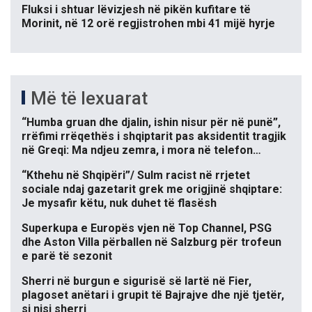
Fluksi i shtuar lëvizjesh në pikën kufitare të
Morinit, në 12 orë regjistrohen mbi 41 mijë hyrje
Më të lexuarat
“Humba gruan dhe djalin, ishin nisur për në punë”,
rrëfimi rrëqethës i shqiptarit pas aksidentit tragjik
në Greqi: Ma ndjeu zemra, i mora në telefon…
“Kthehu në Shqipëri”/ Sulm racist në rrjetet
sociale ndaj gazetarit grek me origjinë shqiptare:
Je mysafir këtu, nuk duhet të flasësh
Superkupa e Europës vjen në Top Channel, PSG
dhe Aston Villa përballen në Salzburg për trofeun
e parë të sezonit
Sherri në burgun e sigurisë së lartë në Fier,
plagoset anëtari i grupit të Bajrajve dhe një tjetër,
si nisi sherri