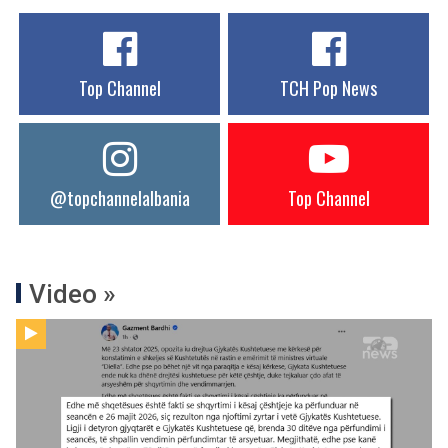
Top Channel
TCH Pop News
@topchannelalbania
Top Channel
Video »