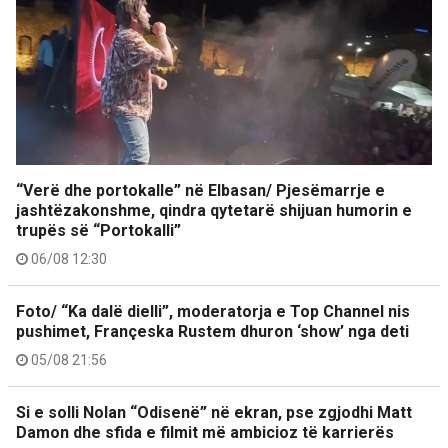
“Verë dhe portokalle” në Elbasan/ Pjesëmarrje e
jashtëzakonshme, qindra qytetarë shijuan humorin e
trupës së “Portokalli”
06/08 12:30
Foto/ “Ka dalë dielli”, moderatorja e Top Channel nis
pushimet, Françeska Rustem dhuron ‘show’ nga deti
05/08 21:56
Si e solli Nolan “Odisenë” në ekran, pse zgjodhi Matt
Damon dhe sfida e filmit më ambicioz të karrierës