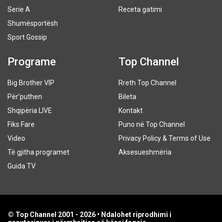
Serie A
Receta gatimi
Shumësportësh
Sport Gossip
Programe
Top Channel
Big Brother VIP
Rreth Top Channel
Për’puthen
Bileta
Shqipëria LIVE
Kontakt
Fiks Fare
Puno në Top Channel
Video
Privacy Policy & Terms of Use
Të gjitha programet
Aksesueshmëria
Guida TV
© Top Channel 2001 - 2026 • Ndalohet riprodhimi i