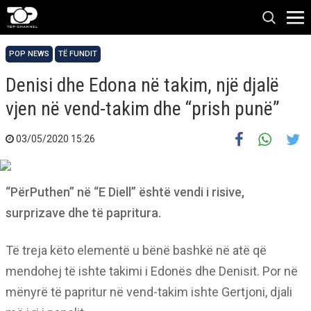
POP NEWS
TË FUNDIT
Denisi dhe Edona në takim, një djalë
vjen në vend-takim dhe “prish punë”
03/05/2020 15:26
“PërPuthen” në “E Diell” është vendi i risive,
surprizave dhe të papritura.
Të treja këto elementë u bënë bashkë në atë që
mendohej të ishte takimi i Edonës dhe Denisit. Por në
mënyrë të papritur në vend-takim ishte Gertjoni, djali