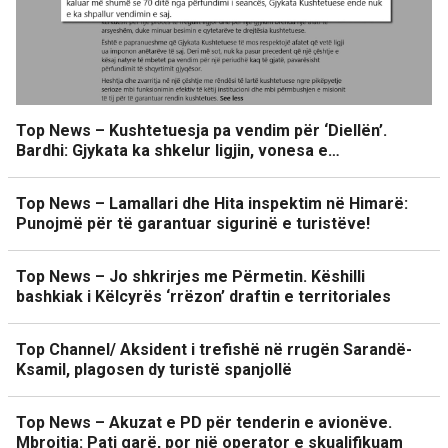
Top News – Kushtetuesja pa vendim për ‘Diellën’.
Bardhi: Gjykata ka shkelur ligjin, vonesa e…
Top News – Lamallari dhe Hita inspektim në Himarë:
Punojmë për të garantuar sigurinë e turistëve!
Top News – Jo shkrirjes me Përmetin. Këshilli
bashkiak i Këlcyrës ‘rrëzon’ draftin e territoriales
Top Channel/ Aksident i trefishë në rrugën Sarandë-
Ksamil, plagosen dy turistë spanjollë
Top News – Akuzat e PD për tenderin e avionëve.
Mbrojtja: Pati garë, por një operator e skualifikuam