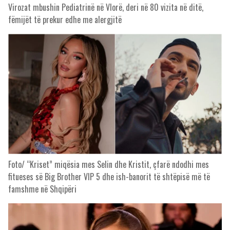
Virozat mbushin Pediatrinë në Vlorë, deri në 80 vizita në ditë,
fëmijët të prekur edhe me alergjitë
Foto/ “Kriset” miqësia mes Selin dhe Kristit, çfarë ndodhi mes
fitueses së Big Brother VIP 5 dhe ish-banorit të shtëpisë më të
famshme në Shqipëri