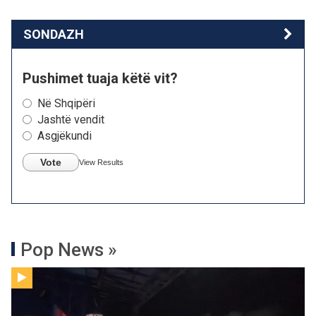
SONDAZH
Pushimet tuaja këtë vit?
Në Shqipëri
Jashtë vendit
Asgjëkundi
Vote
View Results
Pop News »