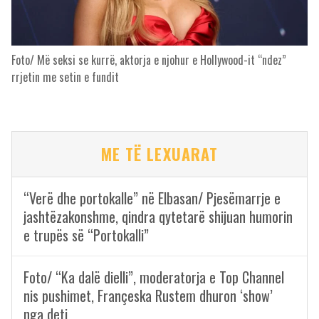
Foto/ Më seksi se kurrë, aktorja e njohur e Hollywood-it “ndez”
rrjetin me setin e fundit
ME TË LEXUARAT
“Verë dhe portokalle” në Elbasan/ Pjesëmarrje e
jashtëzakonshme, qindra qytetarë shijuan humorin
e trupës së “Portokalli”
Foto/ “Ka dalë dielli”, moderatorja e Top Channel
nis pushimet, Françeska Rustem dhuron ‘show’
nga deti