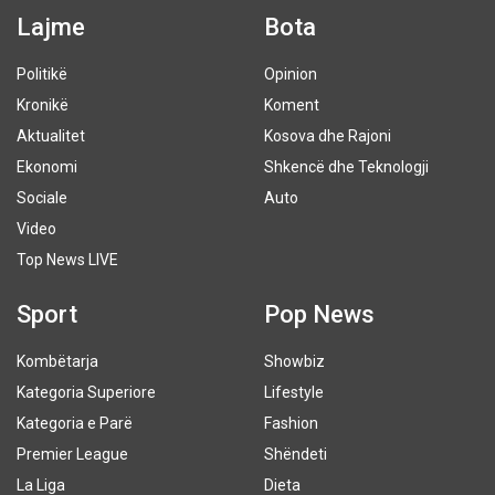
Lajme
Bota
Politikë
Opinion
Kronikë
Koment
Aktualitet
Kosova dhe Rajoni
Ekonomi
Shkencë dhe Teknologji
Sociale
Auto
Video
Top News LIVE
Sport
Pop News
Kombëtarja
Showbiz
Kategoria Superiore
Lifestyle
Kategoria e Parë
Fashion
Premier League
Shëndeti
La Liga
Dieta