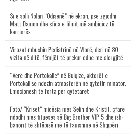
Si e solli Nolan “Odisenë” në ekran, pse zgjodhi
Matt Damon dhe sfida e filmit më ambicioz të
karrierës
Virozat mbushin Pediatrinë në Vlorë, deri në 80
vizita në ditë, fëmijët të prekur edhe me alergjitë
“Verë dhe Portokalle” në Bulqizë, aktorët e
Portokallisë ndezin atmosferën në qytetin minator.
Emocionesh të forta për qytetarët
Foto/ “Kriset” miqësia mes Selin dhe Kristit, çfarë
ndodhi mes fitueses së Big Brother VIP 5 dhe ish-
banorit të shtëpisë më të famshme në Shqipëri