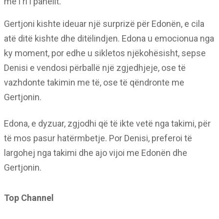
më i ri i panelit.
Gertjoni kishte ideuar një surprizë për Edonën, e cila
atë ditë kishte dhe ditëlindjen. Edona u emocionua nga
ky moment, por edhe u sikletos njëkohësisht, sepse
Denisi e vendosi përballë një zgjedhjeje, ose të
vazhdonte takimin me të, ose të qëndronte me
Gertjonin.
Edona, e dyzuar, zgjodhi që të ikte vetë nga takimi, për
të mos pasur hatërmbetje. Por Denisi, preferoi të
largohej nga takimi dhe ajo vijoi me Edonën dhe
Gertjonin.
Top Channel