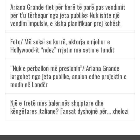
Ariana Grande flet për herë të parë pas vendimit
për t’u tërhequr nga jeta publike: Nuk ishte një
vendim impulsiv, e kisha planifikuar prej kohësh
Foto/ Më seksi se kurrë, aktorja e njohur e
Hollywood-it “ndez” rrjetin me setin e fundit
“Nuk e përballon më presionin”/ Ariana Grande
largohet nga jeta publike, anulon edhe projektin e
madh në Londër
Një e tretë mes balerinës shqiptare dhe
këngëtares italiane? Fansat dyshojnë për… xhelozi