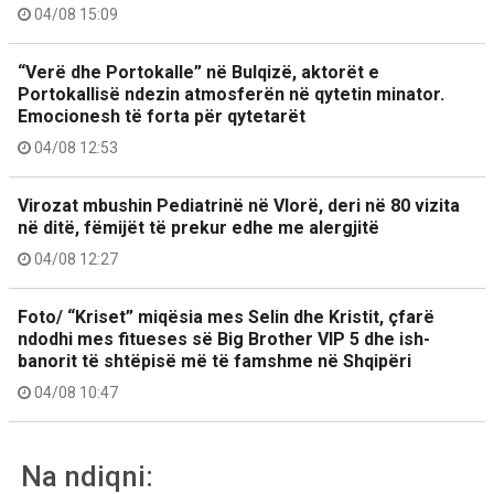
04/08 15:09
“Verë dhe Portokalle” në Bulqizë, aktorët e
Portokallisë ndezin atmosferën në qytetin minator.
Emocionesh të forta për qytetarët
04/08 12:53
Virozat mbushin Pediatrinë në Vlorë, deri në 80 vizita
në ditë, fëmijët të prekur edhe me alergjitë
04/08 12:27
Foto/ “Kriset” miqësia mes Selin dhe Kristit, çfarë
ndodhi mes fitueses së Big Brother VIP 5 dhe ish-
banorit të shtëpisë më të famshme në Shqipëri
04/08 10:47
Na ndiqni: