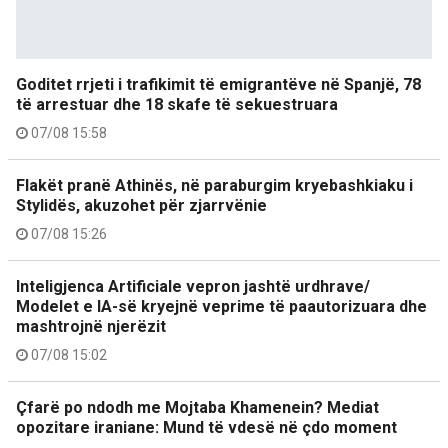
Goditet rrjeti i trafikimit të emigrantëve në Spanjë, 78
të arrestuar dhe 18 skafe të sekuestruara
07/08 15:58
Flakët pranë Athinës, në paraburgim kryebashkiaku i
Stylidës, akuzohet për zjarrvënie
07/08 15:26
Inteligjenca Artificiale vepron jashtë urdhrave/
Modelet e IA-së kryejnë veprime të paautorizuara dhe
mashtrojnë njerëzit
07/08 15:02
Çfarë po ndodh me Mojtaba Khamenein? Mediat
opozitare iraniane: Mund të vdesë në çdo moment