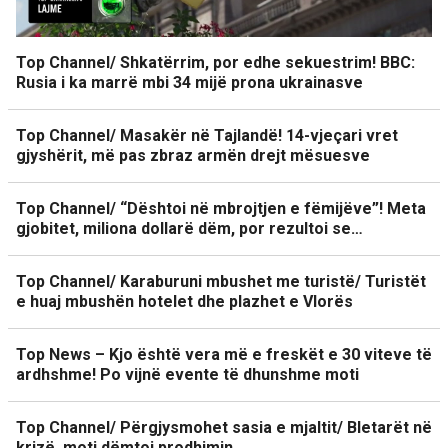
Top Channel/ Shkatërrim, por edhe sekuestrim! BBC:
Rusia i ka marrë mbi 34 mijë prona ukrainasve
Top Channel/ Masakër në Tajlandë! 14-vjeçari vret
gjyshërit, më pas zbraz armën drejt mësuesve
Top Channel/ “Dështoi në mbrojtjen e fëmijëve”! Meta
gjobitet, miliona dollarë dëm, por rezultoi se…
Top Channel/ Karaburuni mbushet me turistë/ Turistët
e huaj mbushën hotelet dhe plazhet e Vlorës
Top News – Kjo është vera më e freskët e 30 viteve të
ardhshme! Po vijnë evente të dhunshme moti
Top Channel/ Përgjysmohet sasia e mjaltit/ Bletarët në
krizë, moti dëmtoi prodhimin