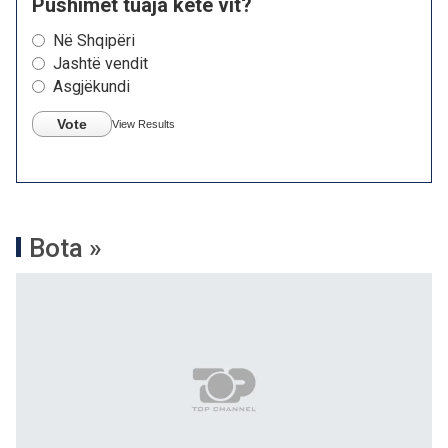
Pushimet tuaja këtë vit?
Në Shqipëri
Jashtë vendit
Asgjëkundi
Vote
View Results
Bota »