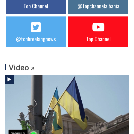
Top Channel
@topchannelalbania
@tchbreakingnews
Top Channel
Video »