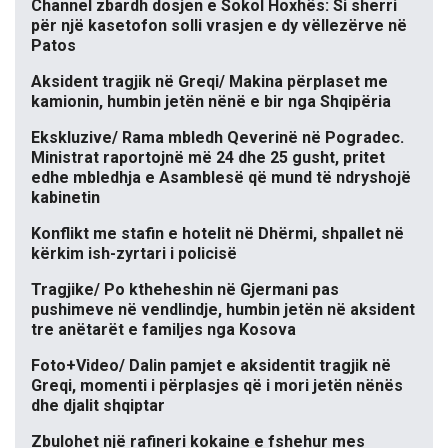
Channel zbardh dosjen e Sokol Hoxhës: Si sherri
për një kasetofon solli vrasjen e dy vëllezërve në
Patos
Aksident tragjik në Greqi/ Makina përplaset me
kamionin, humbin jetën nënë e bir nga Shqipëria
Ekskluzive/ Rama mbledh Qeverinë në Pogradec.
Ministrat raportojnë më 24 dhe 25 gusht, pritet
edhe mbledhja e Asamblesë që mund të ndryshojë
kabinetin
Konflikt me stafin e hotelit në Dhërmi, shpallet në
kërkim ish-zyrtari i policisë
Tragjike/ Po ktheheshin në Gjermani pas
pushimeve në vendlindje, humbin jetën në aksident
tre anëtarët e familjes nga Kosova
Foto+Video/ Dalin pamjet e aksidentit tragjik në
Greqi, momenti i përplasjes që i mori jetën nënës
dhe djalit shqiptar
Zbulohet një rafineri kokaine e fshehur mes