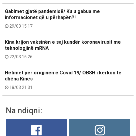
Gabimet gjatë pandemisë/ Ku u gabua me
informacionet që u përhapën?!
29/03 15:17
Kina krijon vaksinën e saj kundër koronavirusit me
teknologjinë mRNA
22/03 16:26
Hetimet për origjinën e Covid 19/ OBSH i kërkon të
dhëna Kinës
18/03 21:31
Na ndiqni: