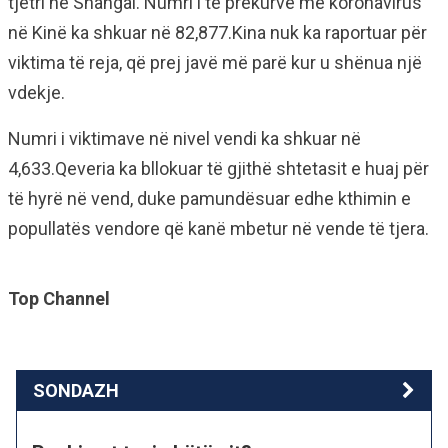
tjetri në Shangai. Numri i të prekurve me koronavirus
në Kinë ka shkuar në 82,877.Kina nuk ka raportuar për
viktima të reja, që prej javë më parë kur u shënua një
vdekje.
Numri i viktimave në nivel vendi ka shkuar në
4,633.Qeveria ka bllokuar të gjithë shtetasit e huaj për
të hyrë në vend, duke pamundësuar edhe kthimin e
popullatës vendore që kanë mbetur në vende të tjera.
Top Channel
SONDAZH