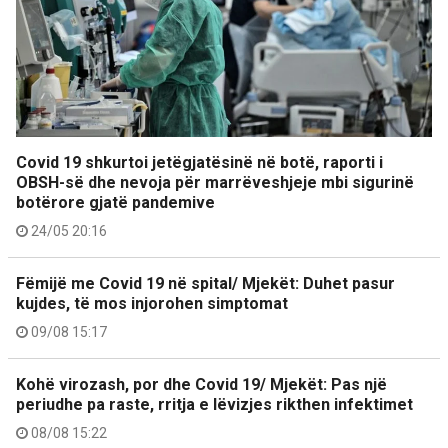
Covid 19 shkurtoi jetëgjatësinë në botë, raporti i
OBSH-së dhe nevoja për marrëveshjeje mbi sigurinë
botërore gjatë pandemive
24/05 20:16
Fëmijë me Covid 19 në spital/ Mjekët: Duhet pasur
kujdes, të mos injorohen simptomat
09/08 15:17
Kohë virozash, por dhe Covid 19/ Mjekët: Pas një
periudhe pa raste, rritja e lëvizjes rikthen infektimet
08/08 15:22