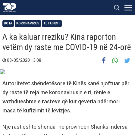
BOTA
KORONAVIRUS
TË FUNDIT
A ka kaluar rreziku? Kina raporton
vetëm dy raste me COVID-19 në 24-orë
03/05/2020 13:08
Autoritetet shëndetësore të Kinës kanë njoftuar për
dy raste të reja me koronavirusin e ri, rënie e
vazhdueshme e rasteve që kur qeveria ndërmori
masa të kufizimit të lëvizjes.
Një rast është shënuar në provincën Shanksi ndërsa