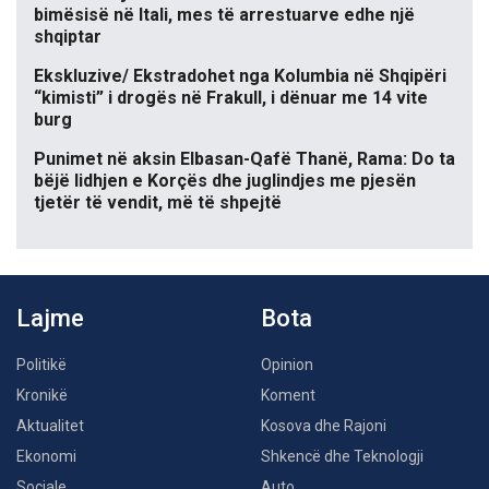
bimësisë në Itali, mes të arrestuarve edhe një
shqiptar
Ekskluzive/ Ekstradohet nga Kolumbia në Shqipëri
“kimisti” i drogës në Frakull, i dënuar me 14 vite
burg
Punimet në aksin Elbasan-Qafë Thanë, Rama: Do ta
bëjë lidhjen e Korçës dhe juglindjes me pjesën
tjetër të vendit, më të shpejtë
Lajme
Bota
Politikë
Opinion
Kronikë
Koment
Aktualitet
Kosova dhe Rajoni
Ekonomi
Shkencë dhe Teknologji
Sociale
Auto