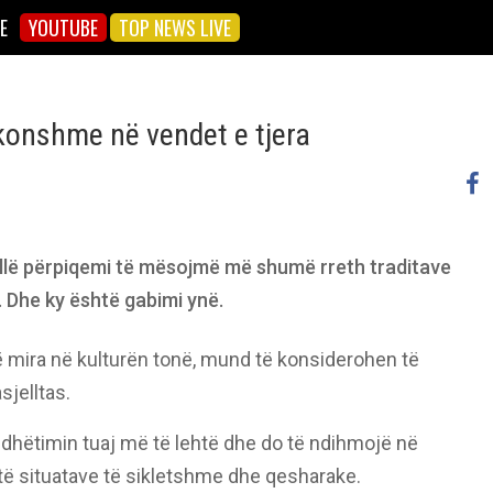
E
YOUTUBE
TOP NEWS LIVE
akonshme në vendet e tjera
rallë përpiqemi të mësojmë më shumë rreth traditave
. Dhe ky është gabimi ynë.
të mira në kulturën tonë, mund të konsiderohen të
sjelltas.
 udhëtimin tuaj më të lehtë dhe do të ndihmojë në
të situatave të sikletshme dhe qesharake.