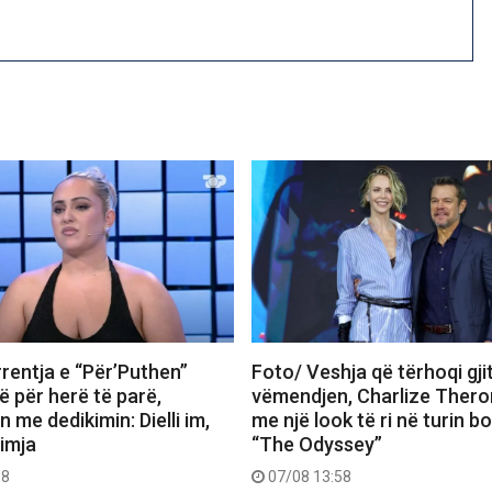
rentja e “Për’Puthen”
Foto/ Veshja që tërhoqi gji
 për herë të parë,
vëmendjen, Charlize Thero
me dedikimin: Dielli im,
me një look të ri në turin b
 imja
“The Odyssey”
18
07/08 13:58