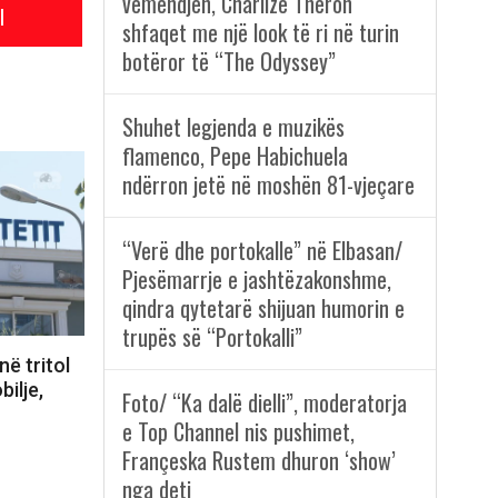
vëmendjen, Charlize Theron
l
shfaqet me një look të ri në turin
botëror të “The Odyssey”
Shuhet legjenda e muzikës
flamenco, Pepe Habichuela
ndërron jetë në moshën 81-vjeçare
“Verë dhe portokalle” në Elbasan/
Pjesëmarrje e jashtëzakonshme,
qindra qytetarë shijuan humorin e
trupës së “Portokalli”
në tritol
bilje,
Foto/ “Ka dalë dielli”, moderatorja
e Top Channel nis pushimet,
Françeska Rustem dhuron ‘show’
nga deti