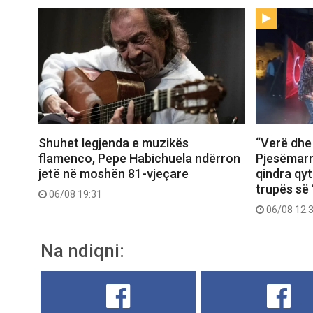
Shuhet legjenda e muzikës
“Verë dhe
flamenco, Pepe Habichuela ndërron
Pjesëmarr
jetë në moshën 81-vjeçare
qindra qy
trupës së 
06/08 19:31
06/08 12:
Na ndiqni: