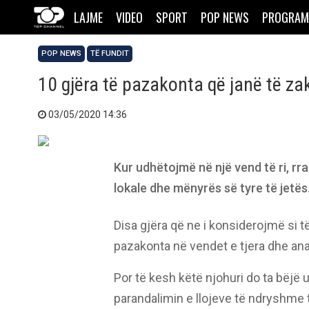
LAJME
VIDEO
SPORT
POP NEWS
PROGRAM
POP NEWS
TË FUNDIT
10 gjëra të pazakonta që janë të z
03/05/2020 14:36
Kur udhëtojmë në një vend të ri, r
lokale dhe mënyrës së tyre të jetës
Disa gjëra që ne i konsiderojmë si 
pazakonta në vendet e tjera dhe ana
Por të kesh këtë njohuri do ta bëjë
parandalimin e llojeve të ndryshme 