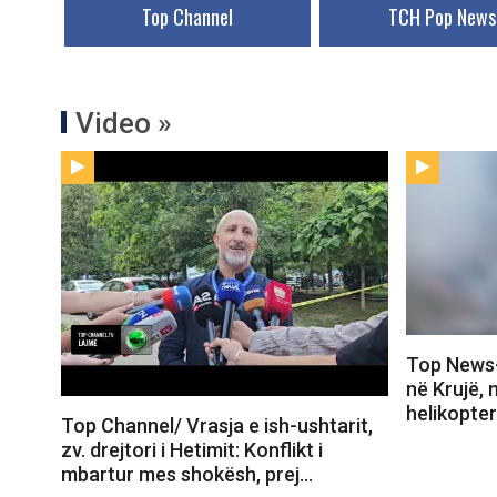
Top Channel
TCH Pop News
Video »
Top News-
në Krujë, 
helikopte
Top Channel/ Vrasja e ish-ushtarit,
zv. drejtori i Hetimit: Konflikt i
mbartur mes shokësh, prej…