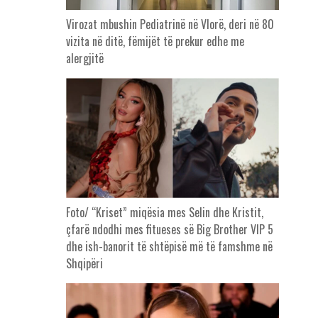
Virozat mbushin Pediatrinë në Vlorë, deri në 80
vizita në ditë, fëmijët të prekur edhe me
alergjitë
Foto/ “Kriset” miqësia mes Selin dhe Kristit,
çfarë ndodhi mes fitueses së Big Brother VIP 5
dhe ish-banorit të shtëpisë më të famshme në
Shqipëri