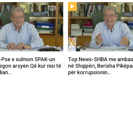
-Pse e sulmon SPAK-un
Top News-SHBA me ambasa
egon arsyen Që kur nisi të
në Shqipëri, Berisha Pikëpam
dian…
për korrupsionin…