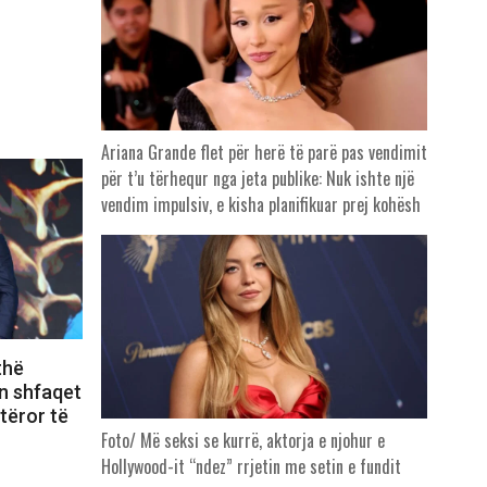
Ariana Grande flet për herë të parë pas vendimit
për t’u tërhequr nga jeta publike: Nuk ishte një
vendim impulsiv, e kisha planifikuar prej kohësh
thë
n shfaqet
otëror të
Foto/ Më seksi se kurrë, aktorja e njohur e
Hollywood-it “ndez” rrjetin me setin e fundit