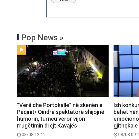
Pop News »
“Verë dhe Portokalle” në skenën e
Ish konkur
Peqinit/ Qindra spektatorë shijojnë
bëhet nënë
humorin, turneu veror vijon
emocionon 
rrugëtimin drejt Kavajës
gjithçka e
08/08 12:41
08/08 09: