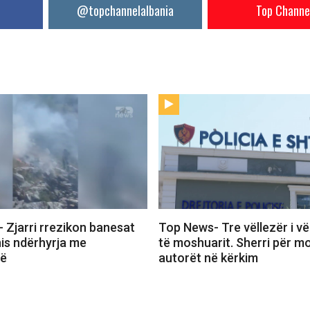
@topchannelalbania
Top Channe
 Zjarri rrezikon banesat
Top News- Tre vëllezër i vë
nis ndërhyrja me
të moshuarit. Sherri për mo
rë
autorët në kërkim