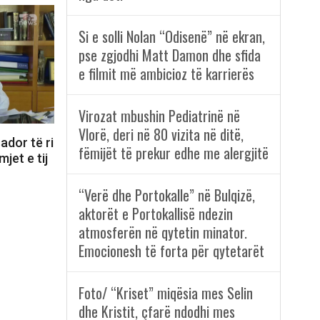
Si e solli Nolan “Odisenë” në ekran,
pse zgjodhi Matt Damon dhe sfida
e filmit më ambicioz të karrierës
Virozat mbushin Pediatrinë në
Vlorë, deri në 80 vizita në ditë,
dor të ri
fëmijët të prekur edhe me alergjitë
jet e tij
“Verë dhe Portokalle” në Bulqizë,
aktorët e Portokallisë ndezin
atmosferën në qytetin minator.
Emocionesh të forta për qytetarët
Foto/ “Kriset” miqësia mes Selin
dhe Kristit, çfarë ndodhi mes