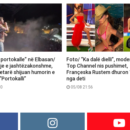
 portokalle” në Elbasan/
Foto/ “Ka dalë dielli”, mode
je e jashtëzakonshme,
Top Channel nis pushimet,
tetarë shijuan humorin e
Françeska Rustem dhuron 
“Portokalli”
nga deti
30
05/08 21:56