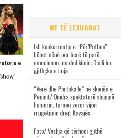
ME TË LEXUARAT
Ish konkurrentja e “Për’Puthen”
bëhet nënë për herë të parë,
emocionon me dedikimin: Dielli im,
ratorja e
gjithçka e imja
‘show’
“Verë dhe Portokalle” në skenën e
Peqinit/ Qindra spektatorë shijojnë
humorin, turneu veror vijon
rrugëtimin drejt Kavajës
Foto/ Veshja që tërhoqi gjithë