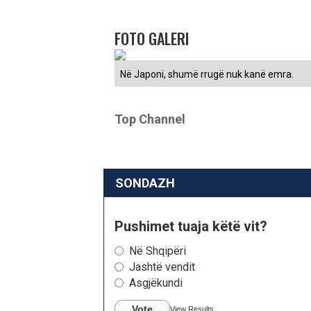
FOTO GALERI
Në Japoni, shumë rrugë nuk kanë emra.
Top Channel
SONDAZH
Pushimet tuaja këtë vit?
Në Shqipëri
Jashtë vendit
Asgjëkundi
Vote
View Results