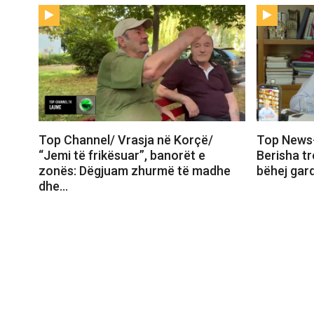
Top Channel/ Vrasja në Korçë/
Top News
“Jemi të frikësuar”, banorët e
Berisha tr
zonës: Dëgjuam zhurmë të madhe
bëhej gar
dhe…