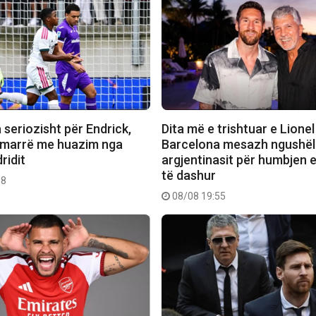
seriozisht për Endrick,
Dita më e trishtuar e Lionel
 marrë me huazim nga
Barcelona mesazh ngushël
ridit
argjentinasit për humbjen e
të dashur
18
08/08 19:55