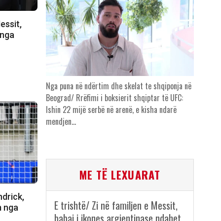
essit,
 nga
Nga puna në ndërtim dhe skelat te shqiponja në
Beograd/ Rrëfimi i boksierit shqiptar të UFC:
Ishin 22 mijë serbë në arenë, e kisha ndarë
mendjen…
ME TË LEXUARAT
ndrick,
E trishtë/ Zi në familjen e Messit,
m nga
babai i ikones argjentinase ndahet