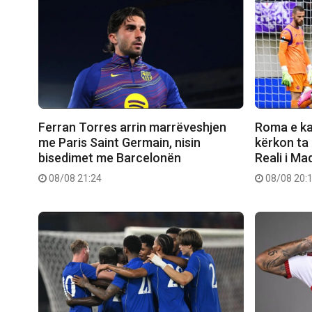
Ferran Torres arrin marrëveshjen
Roma e ka 
me Paris Saint Germain, nisin
kërkon ta
bisedimet me Barcelonën
Reali i Mad
08/08 21:24
08/08 20: