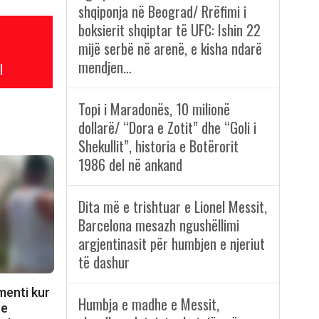
shqiponja në Beograd/ Rrëfimi i
boksierit shqiptar të UFC: Ishin 22
mijë serbë në arenë, e kisha ndarë
mendjen…
l
Topi i Maradonës, 10 milionë
dollarë/ “Dora e Zotit” dhe “Goli i
Shekullit”, historia e Botërorit
1986 del në ankand
Dita më e trishtuar e Lionel Messit,
Barcelona mesazh ngushëllimi
argjentinasit për humbjen e njeriut
të dashur
menti kur
Humbja e madhe e Messit,
 e