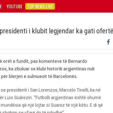
E
YOUTUBE
TOP NEWS LIVE
residenti i klubit legjendar ka gati ofert
Në orët e fundit, pas komenteve të Bernardo
os, ka zbuluar se klubi historik argjentinas nuk
për blerjen e sulmuesit të Barcelonës.
e presidenti i San Lorenzos, Marcelo Tinelli, ka në
r Luis Suárezin. “Futbolli argjentinas është shumë
ndësia që një lojtar si Suarez të vijë këtu. E di që
e të shohim se çfarë do të ndodhë”.