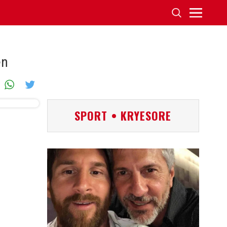
ën
SPORT • KRYESORE