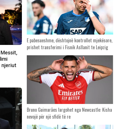
E pabesueshme, dështojnë kontrollet mjekësore,
prishet transferimi i Fisnik Asllanit te Leipzig
 Messit,
limi
 njeriut
Bruno Guimarães largohet nga Newcastle: Kisha
nevojë për një sfidë të re