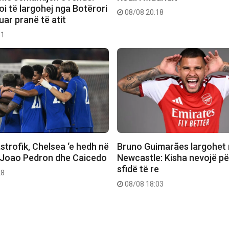
i të largohej nga Botërori
08/08 20:18
uar pranë të atit
51
strofik, Chelsea ‘e hedh në
Bruno Guimarães largohet
 Joao Pedron dhe Caicedo
Newcastle: Kisha nevojë pë
sfidë të re
28
08/08 18:03