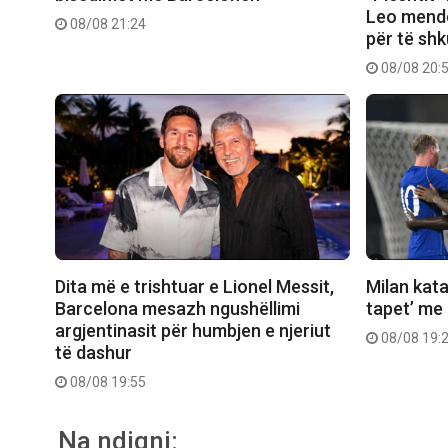
Leo mendo
08/08 21:24
për të shk
08/08 20:
Dita më e trishtuar e Lionel Messit,
Milan kata
Barcelona mesazh ngushëllimi
tapet’ me
argjentinasit për humbjen e njeriut
08/08 19:
të dashur
08/08 19:55
Na ndiqni: