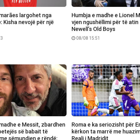
marães largohet nga
Humbja e madhe e Lionel M
: Kisha nevojë për një
vjen ngushëllimi për të atin
e
Newell’s Old Boys
03
08/08 15:51
madhe e Messit, zbardhen
Roma e ka seriozisht për E
betejës së babait të
kërkon ta marrë me huazi
” me sëmundjen e rëndë:
Reali i Madridit