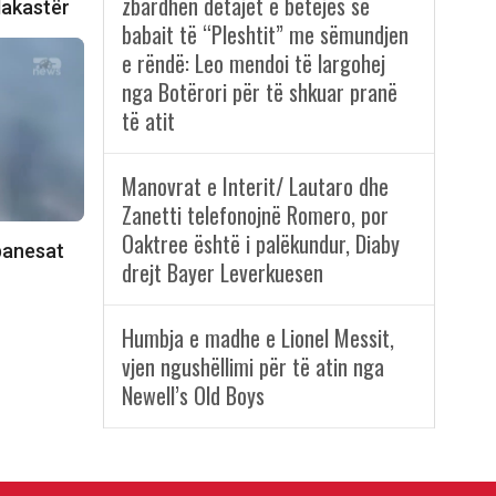
zbardhen detajet e betejës së
lakastër
babait të “Pleshtit” me sëmundjen
e rëndë: Leo mendoi të largohej
nga Botërori për të shkuar pranë
të atit
Manovrat e Interit/ Lautaro dhe
Zanetti telefonojnë Romero, por
Oaktree është i palëkundur, Diaby
banesat
drejt Bayer Leverkuesen
Humbja e madhe e Lionel Messit,
vjen ngushëllimi për të atin nga
Newell’s Old Boys