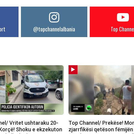
ort
@topchannelalbania
Top Channe
el/ Vritet ushtaraku 20-
Top Channel/ Prekëse! Mo
 Korçë! Shoku e ekzekuton
zjarrfikësi qetëson fëmijën