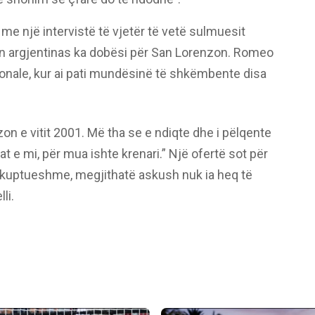
me një intervistë të vjetër të vetë sulmuesit
llin argjentinas ka dobësi për San Lorenzon. Romeo
sonale, kur ai pati mundësinë të shkëmbente disa
on e vitit 2001. Më tha se e ndiqte dhe i pëlqente
t e mi, për mua ishte krenari.” Një ofertë sot për
akuptueshme, megjithatë askush nuk ia heq të
li.