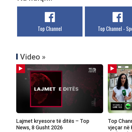
Top Channel
Top Channel - Sp
Video »
Lajmet kryesore të ditës – Top
Top Chann
News, 8 Gusht 2026
vjeçar në