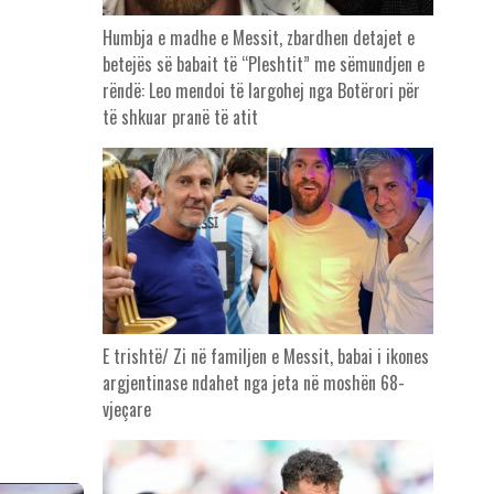
Humbja e madhe e Messit, zbardhen detajet e
betejës së babait të “Pleshtit” me sëmundjen e
rëndë: Leo mendoi të largohej nga Botërori për
të shkuar pranë të atit
E trishtë/ Zi në familjen e Messit, babai i ikones
argjentinase ndahet nga jeta në moshën 68-
vjeçare