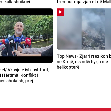
i kallashnikovi
trembur nga zjarret në Mal
Top News- Zjarri rrezikon 
në Krujë, nis ndërhyrja me
helikopterë
l/ Vrasja e ish-ushtarit,
i i Hetimit: Konflikt i
es shokësh, prej…