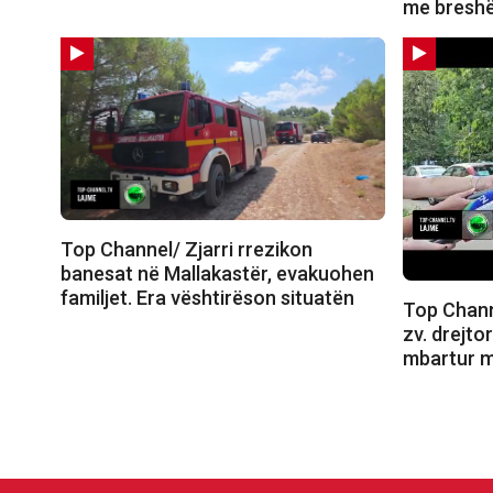
me breshër
Top Channel/ Zjarri rrezikon
banesat në Mallakastër, evakuohen
familjet. Era vështirëson situatën
Top Channe
zv. drejtor
mbartur m