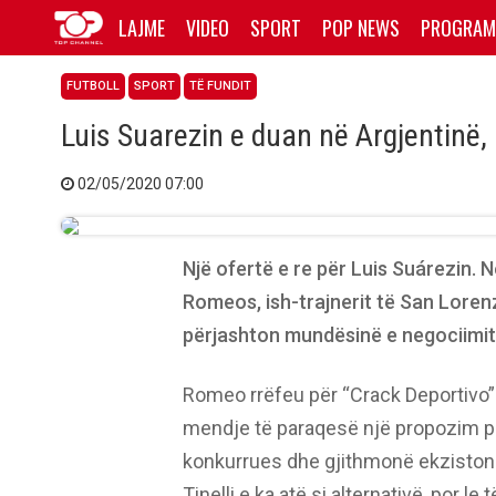
LAJME
VIDEO
SPORT
POP NEWS
PROGRAM
FUTBOLL
SPORT
TË FUNDIT
Luis Suarezin e duan në Argjentinë, p
02/05/2020 07:00
Një ofertë e re për Luis Suárezin. 
Romeos, ish-trajnerit të San Lorenz
përjashton mundësinë e negociimit 
Romeo rrëfeu për “Crack Deportivo” s
mendje të paraqesë një propozim pë
konkurrues dhe gjithmonë ekziston mu
Tinelli e ka atë si alternativë, por l