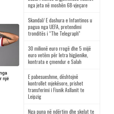
nga jeta në moshën 68-vjeçare
Skandal/ E dashura e Infantinos u
pagua nga UEFA, pretendimi
tronditës i “The Telegraph”
30 milionë euro rrogë dhe 5 mijë
euro vetëm për letra higjienike,
kontrata e çmendur e Salah
 nga
E pabesueshme, dështojnë
r një
kontrollet mjekësore, prishet
transferimi i Fisnik Asllanit te
Leipzig
Nga puna në ndërtim dhe skelat te