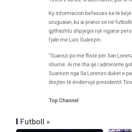
Ky informacion befasues ka të bëjë 
uruguaian, ku ai pranoi se në futbo
gjithashtu shpjegoi një ngjarje per
fjalë me Luis Suárezin.
“Suarezi po më fliste për San Lorenz
shumë. Ai më tha që i admironte gola
Suarezin nga Sa Lorenzo duket e p
drejtën të ëndërrojë presidentit Tinel
Top Channel
Futboll »