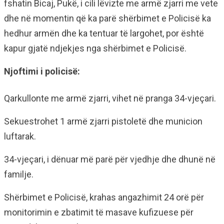
fshatin Bicaj, Pukë, i cili lëvizte me armë zjarri me vete
dhe në momentin që ka parë shërbimet e Policisë ka
hedhur armën dhe ka tentuar të largohet, por është
kapur gjatë ndjekjes nga shërbimet e Policisë.
Njoftimi i policisë:
Qarkullonte me armë zjarri, vihet në pranga 34-vjeçari.
Sekuestrohet 1 armë zjarri pistoletë dhe municion
luftarak.
34-vjeçari, i dënuar më parë për vjedhje dhe dhunë në
familje.
Shërbimet e Policisë, krahas angazhimit 24 orë për
monitorimin e zbatimit të masave kufizuese për