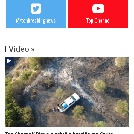
@tchbreakingnews
Top Channel
Video »