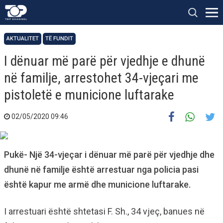
AKTUALITET
TË FUNDIT
I dënuar më parë për vjedhje e dhunë
në familje, arrestohet 34-vjeçari me
pistoletë e municione luftarake
02/05/2020 09:46
Pukë- Një 34-vjeçar i dënuar më parë për vjedhje dhe
dhunë në familje është arrestuar nga policia pasi
është kapur me armë dhe municione luftarake.
I arrestuari është shtetasi F. Sh., 34 vjeç, banues në