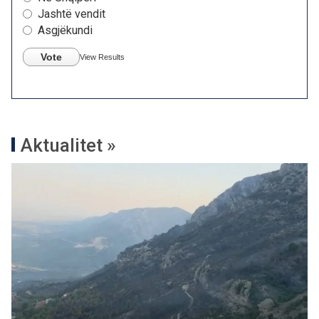
Jashtë vendit
Asgjëkundi
Vote
View Results
Aktualitet »