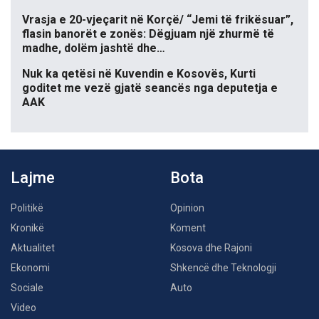
Vrasja e 20-vjeçarit në Korçë/ “Jemi të frikësuar”,
flasin banorët e zonës: Dëgjuam një zhurmë të
madhe, dolëm jashtë dhe…
Nuk ka qetësi në Kuvendin e Kosovës, Kurti
goditet me vezë gjatë seancës nga deputetja e
AAK
Lajme
Bota
Politikë
Opinion
Kronikë
Koment
Aktualitet
Kosova dhe Rajoni
Ekonomi
Shkencë dhe Teknologji
Sociale
Auto
Video