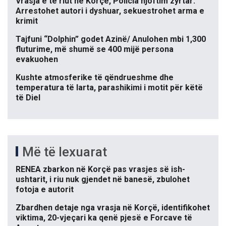
Vrasja e të riut në Korçë, Policia njoftim zyrtar:
Arrestohet autori i dyshuar, sekuestrohet arma e
krimit
Tajfuni “Dolphin” godet Azinë/ Anulohen mbi 1,300
fluturime, më shumë se 400 mijë persona
evakuohen
Kushte atmosferike të qëndrueshme dhe
temperatura të larta, parashikimi i motit për këtë
të Diel
Më të lexuarat
RENEA zbarkon në Korçë pas vrasjes së ish-
ushtarit, i riu nuk gjendet në banesë, zbulohet
fotoja e autorit
Zbardhen detaje nga vrasja në Korçë, identifikohet
viktima, 20-vjeçari ka qenë pjesë e Forcave të