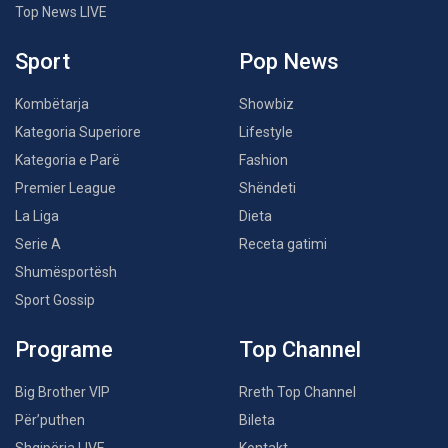
Top News LIVE
Sport
Pop News
Kombëtarja
Showbiz
Kategoria Superiore
Lifestyle
Kategoria e Parë
Fashion
Premier League
Shëndeti
La Liga
Dieta
Serie A
Receta gatimi
Shumësportësh
Sport Gossip
Programe
Top Channel
Big Brother VIP
Rreth Top Channel
Për’puthen
Bileta