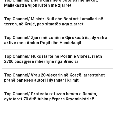
Top Channel/ Dita e gjashtë e betejës me flakët,
Mallakastra vijon luftën me zjarret
Top Channel/ Ministri Nufi dhe Besfort Lamallari në
terren, në Krujë, pas situatës nga zjarret
Top Channel/ Zjarri në zonën e Gjirokastrës, dy vatra
aktive mes Andon Poçit dhe Hundëkuqit
Top Channel/ Fluks i lartë në Portin e Vlorës, rreth
2700 pasagjerë mbërrijnë nga Brindisi
Top Channel/ Vrau 20-vjeçarin në Korçë, arrestohet
pranë banesës autori i dyshuar i krimit
Top Channel/ Protesta refuzon besën e Ramës,
qytetarët 70 ditë tubim përpara Kryeministrisë