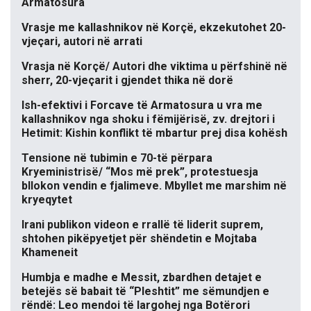
Armatosura
Vrasje me kallashnikov në Korçë, ekzekutohet 20-
vjeçari, autori në arrati
Vrasja në Korçë/ Autori dhe viktima u përfshinë në
sherr, 20-vjeçarit i gjendet thika në dorë
Ish-efektivi i Forcave të Armatosura u vra me
kallashnikov nga shoku i fëmijërisë, zv. drejtori i
Hetimit: Kishin konflikt të mbartur prej disa kohësh
Tensione në tubimin e 70-të përpara
Kryeministrisë/ “Mos më prek”, protestuesja
bllokon vendin e fjalimeve. Mbyllet me marshim në
kryeqytet
Irani publikon videon e rrallë të liderit suprem,
shtohen pikëpyetjet për shëndetin e Mojtaba
Khameneit
Humbja e madhe e Messit, zbardhen detajet e
betejës së babait të “Pleshtit” me sëmundjen e
rëndë: Leo mendoi të largohej nga Botërori