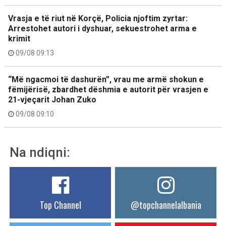
Vrasja e të riut në Korçë, Policia njoftim zyrtar:
Arrestohet autori i dyshuar, sekuestrohet arma e
krimit
09/08 09:13
“Më ngacmoi të dashurën”, vrau me armë shokun e
fëmijërisë, zbardhet dëshmia e autorit për vrasjen e
21-vjeçarit Johan Zuko
09/08 09:10
Na ndiqni:
Top Channel
@topchannelalbania