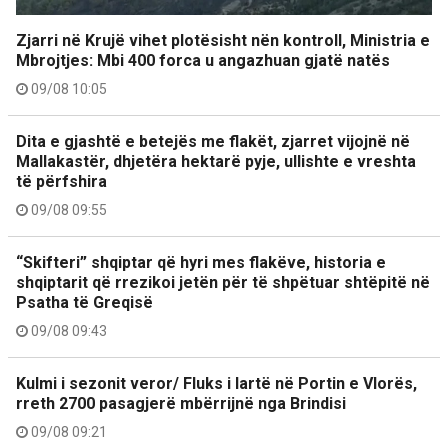
Zjarri në Krujë vihet plotësisht nën kontroll, Ministria e
Mbrojtjes: Mbi 400 forca u angazhuan gjatë natës
09/08 10:05
Dita e gjashtë e betejës me flakët, zjarret vijojnë në
Mallakastër, dhjetëra hektarë pyje, ullishte e vreshta
të përfshira
09/08 09:55
“Skifteri” shqiptar që hyri mes flakëve, historia e
shqiptarit që rrezikoi jetën për të shpëtuar shtëpitë në
Psatha të Greqisë
09/08 09:43
Kulmi i sezonit veror/ Fluks i lartë në Portin e Vlorës,
rreth 2700 pasagjerë mbërrijnë nga Brindisi
09/08 09:21