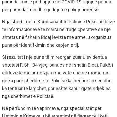
parandalimin e përhapjes së COVID-19, vijojnë punën
për parandalimin dhe goditjen e paligjshmërisë.
Nga shërbimet e Komisariatit të Policisë Pukë, në bazë
të informacioneve të marra në rrugë operative se një
shtetas në fshatin Bicaj lëvizte me armë, u organizua
puna për identifkimin dhe kapjen e tij.
Si rezultat i një pune të mirëorganizuar u evidentua
shtetasi F. Sh., 34 vjeç, banues në fshatin Bicaj, Pukë, i
cili lëvizte me armë zjarri me vete dhe në momentin
që ka parë shërbimet e Policisë ka hedhur armën dhe
ka tentuar të largohet, por eshtë kapur gjatë ndjekjes
nga shërbimet e Policisë.
Në përfundim të veprimeve, nga specialistët për
Hetimin e Krimeve u bë arrestimi në flagrancë i këtij