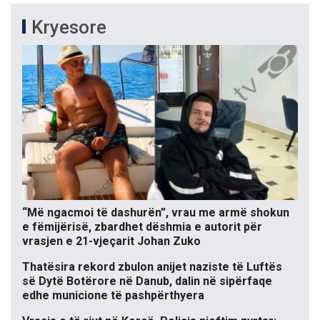
Kryesore
“Më ngacmoi të dashurën”, vrau me armë shokun
e fëmijërisë, zbardhet dëshmia e autorit për
vrasjen e 21-vjeçarit Johan Zuko
Thatësira rekord zbulon anijet naziste të Luftës
së Dytë Botërore në Danub, dalin në sipërfaqe
edhe municione të pashpërthyera