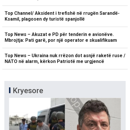
Top Channel/ Aksident i trefishë në rrugën Sarandë-
Ksamil, plagosen dy turistë spanjollë
Top News – Akuzat e PD për tenderin e avionëve.
Mbrojtja: Pati garë, por një operator e skualifikuam
Top News – Ukraina nuk rrëzon dot asnjë raketë ruse /
NATO në alarm, kërkon Patriotë me urgjencë
Kryesore