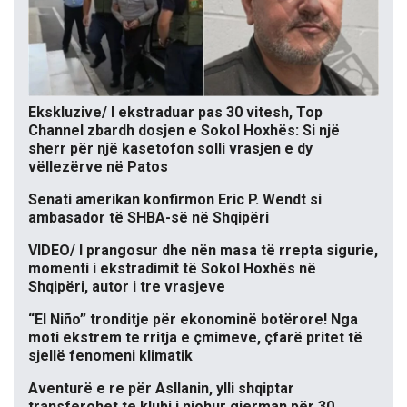
Ekskluzive/ I ekstraduar pas 30 vitesh, Top
Channel zbardh dosjen e Sokol Hoxhës: Si një
sherr për një kasetofon solli vrasjen e dy
vëllezërve në Patos
Senati amerikan konfirmon Eric P. Wendt si
ambasador të SHBA-së në Shqipëri
VIDEO/ I prangosur dhe nën masa të rrepta sigurie,
momenti i ekstradimit të Sokol Hoxhës në
Shqipëri, autor i tre vrasjeve
“El Niño” tronditje për ekonominë botërore! Nga
moti ekstrem te rritja e çmimeve, çfarë pritet të
sjellë fenomeni klimatik
Aventurë e re për Asllanin, ylli shqiptar
transferohet te klubi i njohur gjerman për 30