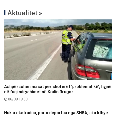
Aktualitet »
Ashpërsohen masat për shoferët ‘problematikë’, hyjnë
në fuqi ndryshimet në Kodin Rrugor
06/08 18:00
Nuk u ekstradua, por u deportua nga SHBA, si u kthye