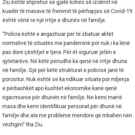
Ziu është shprehur se gjatë kohës së izolimit në
kuadër të masave të frenimit të përhapjes së Covid-19
është vënë re një rritje e dhunës në familje.
“Policia është e angazhuar për të zbatuar aktet
normative të situatës me pandeminë por nuk i ka lënë
pas dore çështjet e tjera. Për ët siguruar jetën e
qytetarëve. Në këtë periudhë ka qenë në rritje dhuna
në familje. Gjë për këtë strukturat e policisë janë të
porositur. Nuk është se ka ndikuar situata por ndjenja
e përbashkët apo kushtet ekonomike kanë qenë
ngacmuese për dhunën në familje. Ne kemi marrë
masa dhe kemi identifikuar personat për dhunë në
familje dhe ata me probleme mendore që mbahen nën
vëzhgim” tha Ziu.