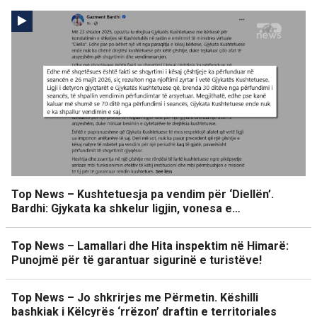
Top News – Kushtetuesja pa vendim për ‘Diellën’.
Bardhi: Gjykata ka shkelur ligjin, vonesa e…
Top News – Lamallari dhe Hita inspektim në Himarë:
Punojmë për të garantuar sigurinë e turistëve!
Top News – Jo shkrirjes me Përmetin. Këshilli
bashkiak i Këlcyrës ‘rrëzon’ draftin e territoriales