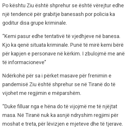
Po kështu Ziu është shprehur se është vërejtur edhe
një tendencë për grabitje banesash por policia ka
goditur disa grupe kriminale.
“Kemi pasur edhe tentativë të vjedhjeve në banesa.
Kjo ka qenë situata kriminale. Punë të mirë kemi bërë
për kapjen e personave në kërkim. I zbulojmë me anë
të informacioneve”
Ndërkohë për sa i përket masave për frenimin e
pandemisë Ziu është shprehur se në Tiranë do të
vijohet me regjimin e mëparshëm.
“Duke filluar nga e hëna do të vijojmë me të njëjtat
masa. Në Tiranë nuk ka asnjë ndryshim regjimi për
moshat e treta, për lëvizjen e mjeteve dhe të tjerave.