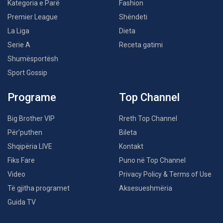
Kategoria e Parë
Fashion
Premier League
Shëndeti
La Liga
Dieta
Serie A
Receta gatimi
Shumësportësh
Sport Gossip
Programe
Top Channel
Big Brother VIP
Rreth Top Channel
Për’puthen
Bileta
Shqipëria LIVE
Kontakt
Fiks Fare
Puno në Top Channel
Video
Privacy Policy & Terms of Use
Të gjitha programet
Aksesueshmëria
Guida TV