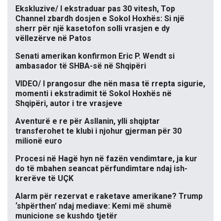
Ekskluzive/ I ekstraduar pas 30 vitesh, Top
Channel zbardh dosjen e Sokol Hoxhës: Si një
sherr për një kasetofon solli vrasjen e dy
vëllezërve në Patos
Senati amerikan konfirmon Eric P. Wendt si
ambasador të SHBA-së në Shqipëri
VIDEO/ I prangosur dhe nën masa të rrepta sigurie,
momenti i ekstradimit të Sokol Hoxhës në
Shqipëri, autor i tre vrasjeve
Aventurë e re për Asllanin, ylli shqiptar
transferohet te klubi i njohur gjerman për 30
milionë euro
Procesi në Hagë hyn në fazën vendimtare, ja kur
do të mbahen seancat përfundimtare ndaj ish-
krerëve të UÇK
Alarm për rezervat e raketave amerikane? Trump
‘shpërthen’ ndaj mediave: Kemi më shumë
municione se kushdo tjetër