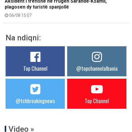
Aksident i trefishë në rrugën Sarandë-Ksamil,
plagosen dy turistë spanjollë
06/08 15:07
Na ndiqni:
Top Channel
@topchannelalbania
@tchbreakingnews
Top Channel
Video »