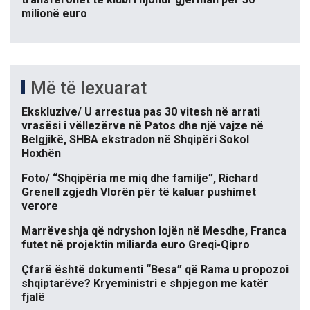
milionë euro
Më të lexuarat
Ekskluzive/ U arrestua pas 30 vitesh në arrati
vrasësi i vëllezërve në Patos dhe një vajze në
Belgjikë, SHBA ekstradon në Shqipëri Sokol
Hoxhën
Foto/ “Shqipëria me miq dhe familje”, Richard
Grenell zgjedh Vlorën për të kaluar pushimet
verore
Marrëveshja që ndryshon lojën në Mesdhe, Franca
futet në projektin miliarda euro Greqi-Qipro
Çfarë është dokumenti “Besa” që Rama u propozoi
shqiptarëve? Kryeministri e shpjegon me katër
fjalë