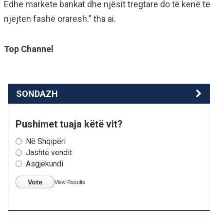
Edhe markete bankat dhe njësit tregtare do të kenë të
njëjtën fashë oraresh.” tha ai.
Top Channel
SONDAZH
Pushimet tuaja këtë vit?
Në Shqipëri
Jashtë vendit
Asgjëkundi
Vote
View Results