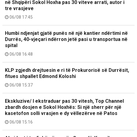
në Shqipëri Sokol Hoxha pas 30 viteve arrati, autor i
tre vrasjeve
06/08 17:45
Humbi ndjenjat gjatë punës në një kantier ndërtimi në
Durrës, 40-vjeçari ndërron jetë pasi u transportua në
spital
06/08 16:48
KLP zgjedh drejtuesin e ri të Prokurorisë së Durrësit,
fitues shpallet Edmond Koloshi
06/08 15:37
Ekskluzive/ I ekstraduar pas 30 vitesh, Top Channel
zbardh dosjen e Sokol Hoxhës: Si një sherr për një
kasetofon solli vrasjen e dy vëllezërve në Patos
06/08 15:16