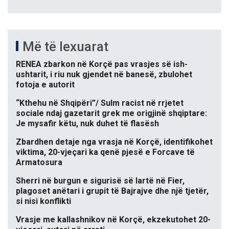
Më të lexuarat
RENEA zbarkon në Korçë pas vrasjes së ish-
ushtarit, i riu nuk gjendet në banesë, zbulohet
fotoja e autorit
“Kthehu në Shqipëri”/ Sulm racist në rrjetet
sociale ndaj gazetarit grek me origjinë shqiptare:
Je mysafir këtu, nuk duhet të flasësh
Zbardhen detaje nga vrasja në Korçë, identifikohet
viktima, 20-vjeçari ka qenë pjesë e Forcave të
Armatosura
Sherri në burgun e sigurisë së lartë në Fier,
plagoset anëtari i grupit të Bajrajve dhe një tjetër,
si nisi konflikti
Vrasje me kallashnikov në Korçë, ekzekutohet 20-