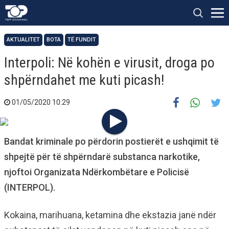
AKTUALITET
BOTA
TË FUNDIT
Interpoli: Në kohën e virusit, droga po
shpërndahet me kuti picash!
01/05/2020 10:29
Bandat kriminale po përdorin postierët e ushqimit të
shpejtë për të shpërndarë substanca narkotike,
njoftoi Organizata Ndërkombëtare e Policisë
(INTERPOL).
Kokaina, marihuana, ketamina dhe ekstazia janë ndër