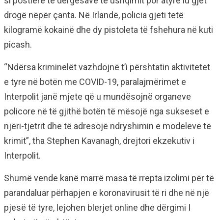
si postierë të dërgesave të ushqimit por atyre iu gjet
drogë nëpër çanta. Në Irlandë, policia gjeti tetë
kilogramë kokainë dhe dy pistoleta të fshehura në kuti
picash.
“Ndërsa kriminelët vazhdojnë t’i përshtatin aktivitetet
e tyre në botën me COVID-19, paralajmërimet e
Interpolit janë mjete që u mundësojnë organeve
policore në të gjithë botën të mësojë nga sukseset e
njëri-tjetrit dhe të adresojë ndryshimin e modeleve të
krimit”, tha Stephen Kavanagh, drejtori ekzekutiv i
Interpolit.
Shumë vende kanë marrë masa të rrepta izolimi për të
parandaluar përhapjen e koronavirusit të ri dhe në një
pjesë të tyre, lejohen blerjet online dhe dërgimi I