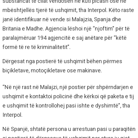
substancat të cilat vendosen në kuti picash ose në
mbështjellës tjerë të ushqimit, tha Interpol. Këto raste
janë identifikuar në vende si Malajzia, Spanja dhe
Britania e Madhe. Agjencia lëshoi një “njoftim” për të
paralajmëruar 194 agjencitë e saj anëtare për “këtë
formë të re të kriminalitetit”.
Dërgesat nga postierë të ushqimit bëhen përmes
biçikletave, motoçikletave ose makinave.
“Në një rast në Malajzi, një postier për shpërndarjen e
ushqimit e kontaktoi policinë dhe kërkoi që paketa e tij
e ushqimit të kontrollohej pasi ishte e dyshimtë”, tha
Interpol.
Në Spanjë, shtatë persona u arrestuan pasi u paraqitën