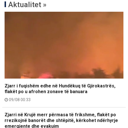
Aktualitet »
Zjarr i fuqishëm edhe në Hundëkuq të Gjirokastrës,
flakët po u afrohen zonave të banuara
09/08 00:33
Zjarri në Krujë merr përmasa të frikshme, flakët po
rrezikojnë banorët dhe shtëpitë, kërkohet ndërhyrje
emergjente dhe evakuim