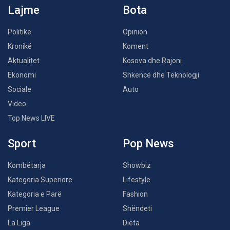
Lajme
Bota
Politikë
Opinion
Kronikë
Koment
Aktualitet
Kosova dhe Rajoni
Ekonomi
Shkencë dhe Teknologji
Sociale
Auto
Video
Top News LIVE
Sport
Pop News
Kombëtarja
Showbiz
Kategoria Superiore
Lifestyle
Kategoria e Parë
Fashion
Premier League
Shëndeti
La Liga
Dieta