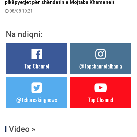
pikëpyetjet për shëndetin e Mojtaba Khameneit
08/08 19:21
Na ndiqni:
Top Channel
@topchannelalbania
@tchbreakingnews
Top Channel
Video »