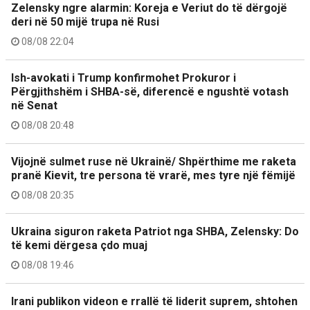
Zelensky ngre alarmin: Koreja e Veriut do të dërgojë
deri në 50 mijë trupa në Rusi
08/08 22:04
Ish-avokati i Trump konfirmohet Prokuror i
Përgjithshëm i SHBA-së, diferencë e ngushtë votash
në Senat
08/08 20:48
Vijojnë sulmet ruse në Ukrainë/ Shpërthime me raketa
pranë Kievit, tre persona të vrarë, mes tyre një fëmijë
08/08 20:35
Ukraina siguron raketa Patriot nga SHBA, Zelensky: Do
të kemi dërgesa çdo muaj
08/08 19:46
Irani publikon videon e rrallë të liderit suprem, shtohen