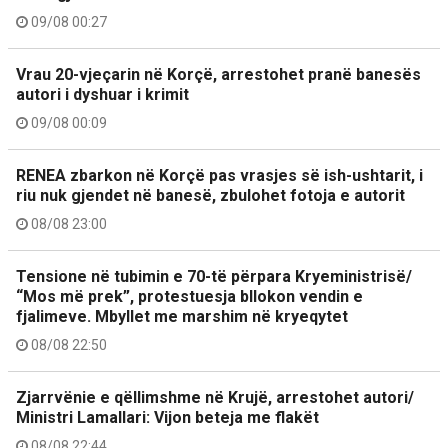
09/08 00:27
Vrau 20-vjeçarin në Korçë, arrestohet pranë banesës
autori i dyshuar i krimit
09/08 00:09
RENEA zbarkon në Korçë pas vrasjes së ish-ushtarit, i
riu nuk gjendet në banesë, zbulohet fotoja e autorit
08/08 23:00
Tensione në tubimin e 70-të përpara Kryeministrisë/
“Mos më prek”, protestuesja bllokon vendin e
fjalimeve. Mbyllet me marshim në kryeqytet
08/08 22:50
Zjarrvënie e qëllimshme në Krujë, arrestohet autori/
Ministri Lamallari: Vijon beteja me flakët
08/08 22:44