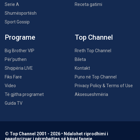
Serie A
Receta gatimi
Shumësportësh
Sport Gossip
Programe
Top Channel
Big Brother VIP
Rreth Top Channel
Për’puthen
Bileta
Shqipëria LIVE
Kontakt
Fiks Fare
Puno në Top Channel
Video
Privacy Policy & Terms of Use
Të gjitha programet
Aksesueshmëria
Guida TV
© Top Channel 2001 - 2026 • Ndalohet riprodhimi i
paautorizuar i përmbajtjes së kësaj faqeje.