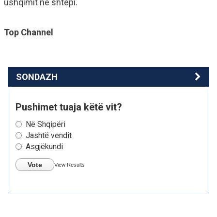
ushqimit në shtëpi.
Top Channel
SONDAZH
Pushimet tuaja këtë vit?
Në Shqipëri
Jashtë vendit
Asgjëkundi
Vote
View Results