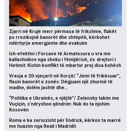
Zjarri në Krujë merr përmasa të frikshme, flakët
po rrezikojnë banorët dhe shtëpitë, kërkohet
ndërhyrje emergjente dhe evakuim
Ish-efektivi i Forcave të Armatosura u vra me
kallashnikov nga shoku i fëmijërisë, zv. drejtori i
Hetimit: Kishin konflikt të mbartur prej disa kohësh
Vrasja e 20-vjeçarit në Korçë/ “Jemi të frikësuar”,
flasin banorët e zonës: Dëgjuam një zhurmë të
madhe, dolëm jashtë dhe…
“Politika e Ukrainës, e njëjtë”/ Zelensky takim me
Vuçiçin, s’ndryshon qëndrim: Nuk do ta njohim
Kosovën
Roma e ka seriozisht për Endrick, kërkon ta marrë
me huazim nga Reali i Madridit