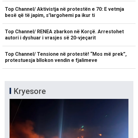
Top Channel/ Aktivistja në protestën e 70: E vetmja
besë që të japim, s’largohemi pa ikur ti
Top Channel/ RENEA zbarkon në Korçë. Arrestohet
autori i dyshuar i vrasjes së 20-vjeçarit
Top Channel/ Tensione në protestë! “Mos më prek”,
protestuesja bllokon vendin e fjalimeve
Kryesore