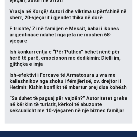
vjeçari, autori në arrati
Vrasja në Korçë/ Autori dhe viktima u përfshinë në
sherr, 20-vjeçarit i gjendet thika në dorë
E trishtë/ Zi në familjen e Messit, babai i ikones
argjentinase ndahet nga jeta në moshën 68-
vjeçare
Ish konkurrentja e “Për’Puthen” bëhet nënë për
herë të parë, emocionon me dedikimin: Dielli im,
gjithçka e imja
Ish-efektivi i Forcave të Armatosura u vra me
kallashnikov nga shoku i fëmijërisë, zv. drejtori i
Hetimit: Kishin konflikt të mbartur prej disa kohësh
“Sa duhet të paguaj për vajzën?” Autoritetet greke
në kërkim të turistit, kërkoi të abuzonte
seksualisht me 10-vjeçaren në një biznes familjar