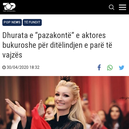
POP NEWS
TË FUNDIT
Dhurata e “pazakontë” e aktores
bukuroshe për ditëlindjen e parë të
vajzës
30/04/2020 18:32