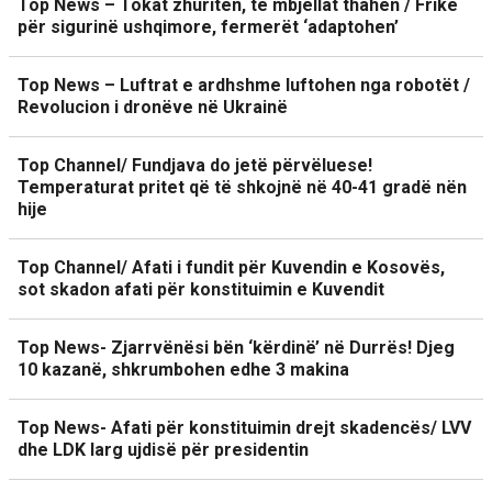
Top News – Tokat zhuriten, të mbjellat thahen / Frikë
për sigurinë ushqimore, fermerët ‘adaptohen’
Top News – Luftrat e ardhshme luftohen nga robotët /
Revolucion i dronëve në Ukrainë
Top Channel/ Fundjava do jetë përvëluese!
Temperaturat pritet që të shkojnë në 40-41 gradë nën
hije
Top Channel/ Afati i fundit për Kuvendin e Kosovës,
sot skadon afati për konstituimin e Kuvendit
Top News- Zjarrvënësi bën ‘kërdinë’ në Durrës! Djeg
10 kazanë, shkrumbohen edhe 3 makina
Top News- Afati për konstituimin drejt skadencës/ LVV
dhe LDK larg ujdisë për presidentin