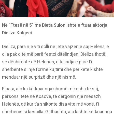
Në “Ftesë në 5” me Bieta Sulon ishte e ftuar aktorja
Diellza Kolgeci.
Diellza, para një viti solli në jetë vajzën e saj Helena, e
cila pak ditë më parë festoi ditëlindjen. Diellza thotë,
se dëshironte që Helenës, ditëlindja e parë t’i
shërbente si një formë kujtimi dhe për këtë kishte
menduar një surprizë dhe një nismë.
E para, ajo ka kërkuar nga shumë mikesha të saj,
personalitete në Kosovë, të dërgonin një mesazh
Helenës, që kur t’a shikonte disa vite më vonë, t’i
shërbenin si këshilla. Gjithashtu, ajo kishte kërkuar nga