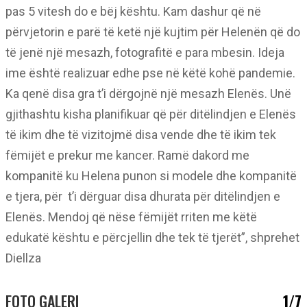
pas 5 vitesh do e bëj kështu. Kam dashur që në
përvjetorin e parë të ketë një kujtim për Helenën që do
të jenë një mesazh, fotografitë e para mbesin. Ideja
ime është realizuar edhe pse në këtë kohë pandemie.
Ka qenë disa gra t’i dërgojnë një mesazh Elenës. Unë
gjithashtu kisha planifikuar që për ditëlindjen e Elenës
të ikim dhe të vizitojmë disa vende dhe të ikim tek
fëmijët e prekur me kancer. Ramë dakord me
kompanitë ku Helena punon si modele dhe kompanitë
e tjera, për t’i dërguar disa dhurata për ditëlindjen e
Elenës. Mendoj që nëse fëmijët rriten me këtë
edukatë kështu e përcjellin dhe tek të tjerët”, shprehet
Diellza
FOTO GALERI
1/7