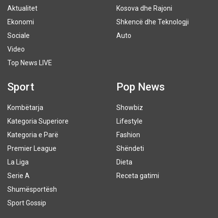
Aktualitet
Kosova dhe Rajoni
Ekonomi
Shkencë dhe Teknologji
Sociale
Auto
Video
Top News LIVE
Sport
Pop News
Kombëtarja
Showbiz
Kategoria Superiore
Lifestyle
Kategoria e Parë
Fashion
Premier League
Shëndeti
La Liga
Dieta
Serie A
Receta gatimi
Shumësportësh
Sport Gossip