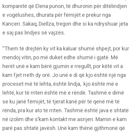
kompanitë që Elena punon, të dhuronin për ditëlindjen
e vogëlushes, dhurata për fëmijët e prekur nga
Kanceri. Sakaq, Diellza, tregon dhe si ka ndryshuar jeta
e saj pas lindjes së vajzës.
“Them të drejtën ky vit ka kaluar shumë shpejt, por kur
mendoj vitin, po më duket edhe shumë i gjatë. Më
herët unë e kam bërë gjumin e rregullt, por këtë vit a
kam fjet rreth dy orë. Jo unë e di që kjo është një nga
proceset më të lehta, është lindja, kjo është më e
lehtë, kur të rriten është më e rëndë. Tashmë e dimë
se ku janë fëmijët, të tjerat kanë për të qenë më të
rënda, pra kur ato të rriten. Tashmë është java e shtatë
në izolim dhe s’kam kontakt me asnjeri. Mamin e kam
parë pas shtatë javësh. Unë kam thënë gjithmonë që