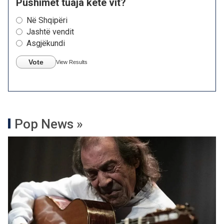
Pushimet tuaja këtë vit?
Në Shqipëri
Jashtë vendit
Asgjëkundi
Vote
View Results
Pop News »