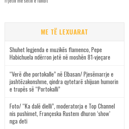
rrjetin me setin e fundit
ME TË LEXUARAT
Shuhet legjenda e muzikës flamenco, Pepe
Habichuela ndërron jetë në moshën 81-vjeçare
“Verë dhe portokalle” në Elbasan/ Pjesëmarrje e
jashtëzakonshme, qindra qytetarë shijuan humorin
e trupës së “Portokalli”
Foto/ “Ka dalë dielli”, moderatorja e Top Channel
nis pushimet, Françeska Rustem dhuron ‘show’
nga deti