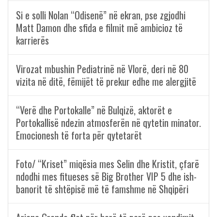
Si e solli Nolan “Odisenë” në ekran, pse zgjodhi
Matt Damon dhe sfida e filmit më ambicioz të
karrierës
Virozat mbushin Pediatrinë në Vlorë, deri në 80
vizita në ditë, fëmijët të prekur edhe me alergjitë
“Verë dhe Portokalle” në Bulqizë, aktorët e
Portokallisë ndezin atmosferën në qytetin minator.
Emocionesh të forta për qytetarët
Foto/ “Kriset” miqësia mes Selin dhe Kristit, çfarë
ndodhi mes fitueses së Big Brother VIP 5 dhe ish-
banorit të shtëpisë më të famshme në Shqipëri