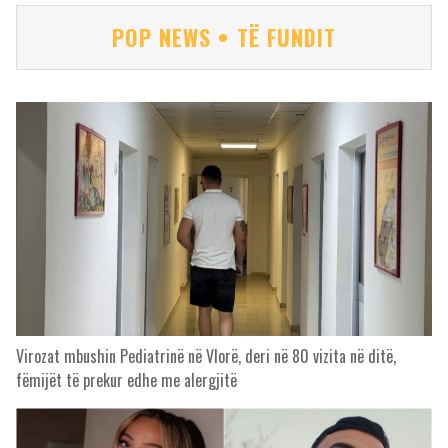
POP NEWS • TË FUNDIT
Virozat mbushin Pediatrinë në Vlorë, deri në 80 vizita në ditë,
fëmijët të prekur edhe me alergjitë