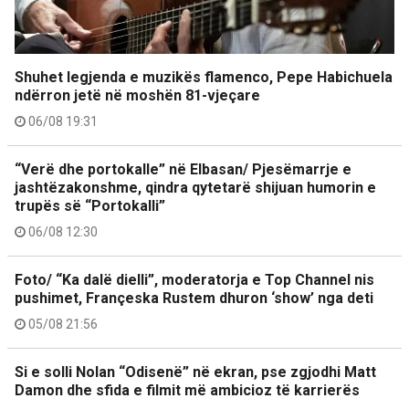
Shuhet legjenda e muzikës flamenco, Pepe Habichuela
ndërron jetë në moshën 81-vjeçare
06/08 19:31
“Verë dhe portokalle” në Elbasan/ Pjesëmarrje e
jashtëzakonshme, qindra qytetarë shijuan humorin e
trupës së “Portokalli”
06/08 12:30
Foto/ “Ka dalë dielli”, moderatorja e Top Channel nis
pushimet, Françeska Rustem dhuron ‘show’ nga deti
05/08 21:56
Si e solli Nolan “Odisenë” në ekran, pse zgjodhi Matt
Damon dhe sfida e filmit më ambicioz të karrierës