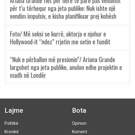
Ariana Grande flet për herë të parë pas vendimit
për t’u tërhequr nga jeta publike: Nuk ishte një
vendim impulsiv, e kisha planifikuar prej kohësh
Foto/ Më seksi se kurrë, aktorja e njohur e
Hollywood-it “ndez” rrjetin me setin e fundit
“Nuk e përballon më presionin”/ Ariana Grande
largohet nga jeta publike, anulon edhe projektin e
madh në Londër
Lajme
Bota
Politikë
Opinion
Kronikë
Koment