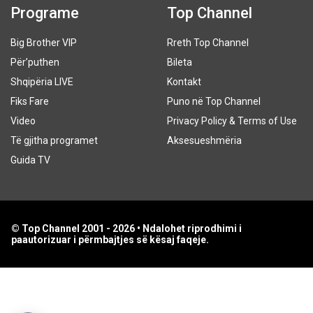
Programe
Top Channel
Big Brother VIP
Rreth Top Channel
Për’puthen
Bileta
Shqipëria LIVE
Kontakt
Fiks Fare
Puno në Top Channel
Video
Privacy Policy & Terms of Use
Të gjitha programet
Aksesueshmëria
Guida TV
© Top Channel 2001 - 2026 • Ndalohet riprodhimi i
paautorizuar i përmbajtjes së kësaj faqeje.