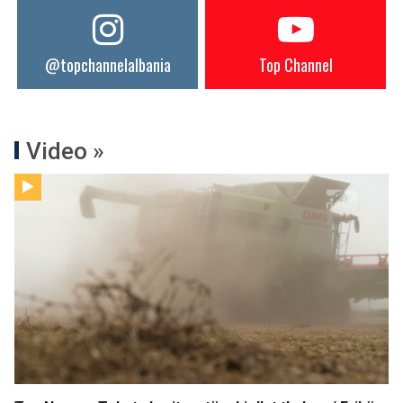
@topchannelalbania
Top Channel
Video »