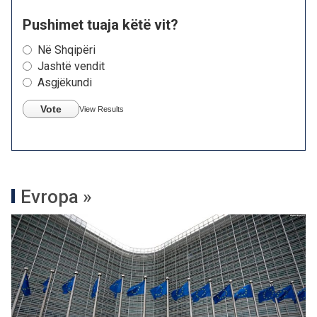
Pushimet tuaja këtë vit?
Në Shqipëri
Jashtë vendit
Asgjëkundi
Vote
View Results
Evropa »