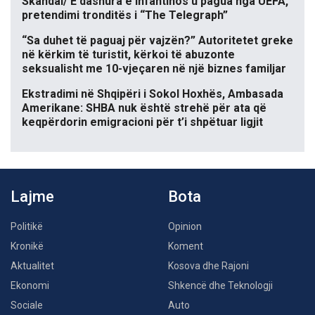
Skandal/ E dashura e Infantinos u pagua nga UEFA,
pretendimi tronditës i “The Telegraph”
“Sa duhet të paguaj për vajzën?” Autoritetet greke
në kërkim të turistit, kërkoi të abuzonte
seksualisht me 10-vjeçaren në një biznes familjar
Ekstradimi në Shqipëri i Sokol Hoxhës, Ambasada
Amerikane: SHBA nuk është strehë për ata që
keqpërdorin emigracioni për t’i shpëtuar ligjit
Lajme
Bota
Politikë
Opinion
Kronikë
Koment
Aktualitet
Kosova dhe Rajoni
Ekonomi
Shkencë dhe Teknologji
Sociale
Auto