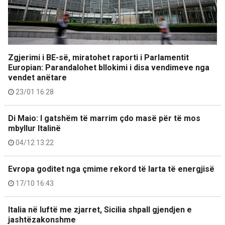
Zgjerimi i BE-së, miratohet raporti i Parlamentit
Europian: Parandalohet bllokimi i disa vendimeve nga
vendet anëtare
23/01 16:28
​Di Maio: I gatshëm të marrim çdo masë për të mos
mbyllur Italinë
04/12 13:22
Evropa goditet nga çmime rekord të larta të energjisë
17/10 16:43
Italia në luftë me zjarret, Sicilia shpall gjendjen e
jashtëzakonshme