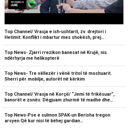
Top Channel/ Vrasja e ish-ushtarit, zv. drejtori i
Hetimit: Konflikt i mbartur mes shokësh, prej…
Top News- Zjarri rrezikon banesat në Krujë, nis
ndërhyrja me helikopterë
Top News- Tre vëllezër i vënë tritol të moshuarit.
Sherri për mobilje, autorët në kërkim
Top Channel/ Vrasja në Korçë/ “Jemi të frikësuar”,
banorët e zonës: Dëgjuam zhurmë të madhe dhe…
Top News-Pse e sulmon SPAK-un Berisha tregon
arsyen Që kur nisi të bëhej gardian…