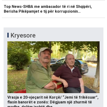
Top News-SHBA me ambasador të ri në Shqipëri,
Berisha Pikëpamjet e tij për korrupsionin…
Kryesore
Vrasja e 20-vjeçarit në Korçë/ “Jemi të frikësuar”,
flasin banorët e zonës: Dëgjuam një zhurmë të
madhe, dolëm jashtë dhe…