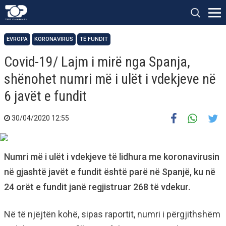
EVROPA
KORONAVIRUS
TË FUNDIT
Covid-19/ Lajm i mirë nga Spanja,
shënohet numri më i ulët i vdekjeve në
6 javët e fundit
30/04/2020 12:55
Numri më i ulët i vdekjeve të lidhura me koronavirusin
në gjashtë javët e fundit është parë në Spanjë, ku në
24 orët e fundit janë regjistruar 268 të vdekur.
Në të njëjtën kohë, sipas raportit, numri i përgjithshëm