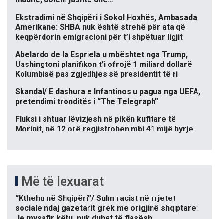
Ekstradimi në Shqipëri i Sokol Hoxhës, Ambasada
Amerikane: SHBA nuk është strehë për ata që
keqpërdorin emigracioni për t’i shpëtuar ligjit
Abelardo de la Espriela u mbështet nga Trump,
Uashingtoni planifikon t’i ofrojë 1 miliard dollarë
Kolumbisë pas zgjedhjes së presidentit të ri
Skandal/ E dashura e Infantinos u pagua nga UEFA,
pretendimi tronditës i “The Telegraph”
Fluksi i shtuar lëvizjesh në pikën kufitare të
Morinit, në 12 orë regjistrohen mbi 41 mijë hyrje
Më të lexuarat
“Kthehu në Shqipëri”/ Sulm racist në rrjetet
sociale ndaj gazetarit grek me origjinë shqiptare:
Je mysafir këtu, nuk duhet të flasësh