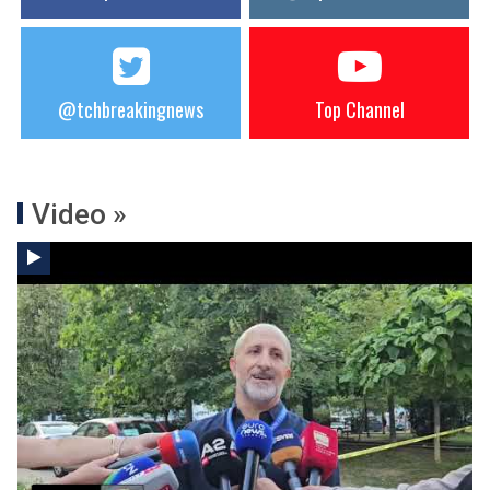
@tchbreakingnews
Top Channel
Video »