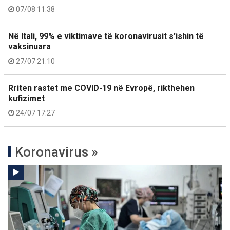
07/08 11:38
Në Itali, 99% e viktimave të koronavirusit s’ishin të
vaksinuara
27/07 21:10
Rriten rastet me COVID-19 në Evropë, rikthehen
kufizimet
24/07 17:27
Koronavirus »