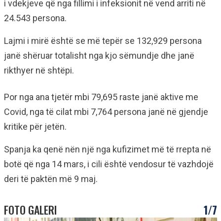
i vdekjeve që nga fillimi i infeksionit në vend arriti në
24.543 persona.
Lajmi i mirë është se më tepër se 132,929 persona
janë shëruar totalisht nga kjo sëmundje dhe janë
rikthyer në shtëpi.
Por nga ana tjetër mbi 79,695 raste janë aktive me
Covid, nga të cilat mbi 7,764 persona janë në gjendje
kritike për jetën.
Spanja ka qenë nën një nga kufizimet më të rrepta në
botë që nga 14 mars, i cili është vendosur të vazhdojë
deri të paktën më 9 maj.
FOTO GALERI
1/7