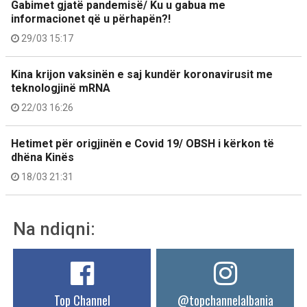
Gabimet gjatë pandemisë/ Ku u gabua me
informacionet që u përhapën?!
29/03 15:17
Kina krijon vaksinën e saj kundër koronavirusit me
teknologjinë mRNA
22/03 16:26
Hetimet për origjinën e Covid 19/ OBSH i kërkon të
dhëna Kinës
18/03 21:31
Na ndiqni:
Top Channel
@topchannelalbania