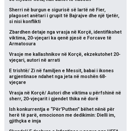
Sherri në burgun e sigurisë së lartë në Fier,
plagoset anëtari i grupit të Bajrajve dhe një tjetër,
si nisi konflikti
Zbardhen detaje nga vrasja në Korçë, identifikohet
viktima, 20-vjeçari ka qenë pjesë e Forcave të
Armatosura
Vrasje me kallashnikov në Korçë, ekzekutohet 20-
vjeçari, autori në arrati
E trishtë/ Zi në familjen e Messit, babai i ikones
argjentinase ndahet nga jeta në moshën 68-
vjeçare
Vrasja në Korçë/ Autori dhe viktima u përfshinë në
sherr, 20-vjeçarit i gjendet thika në dorë
Ish konkurrentja e “Për’Puthen” bëhet nënë për
herë të parë, emocionon me dedikimin: Dielli im,
gjithçka e imja