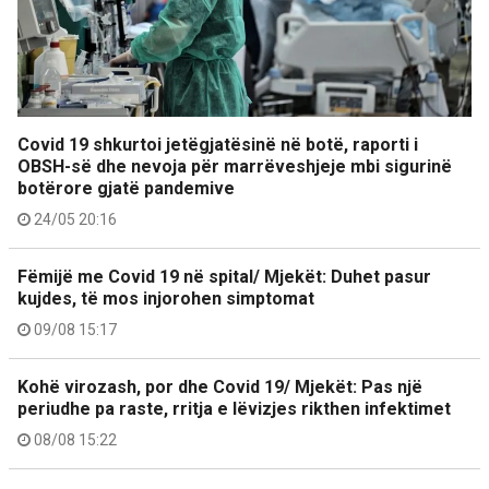
Covid 19 shkurtoi jetëgjatësinë në botë, raporti i
OBSH-së dhe nevoja për marrëveshjeje mbi sigurinë
botërore gjatë pandemive
24/05 20:16
Fëmijë me Covid 19 në spital/ Mjekët: Duhet pasur
kujdes, të mos injorohen simptomat
09/08 15:17
Kohë virozash, por dhe Covid 19/ Mjekët: Pas një
periudhe pa raste, rritja e lëvizjes rikthen infektimet
08/08 15:22