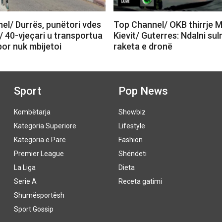
el/ Durrës, punëtori vdes
Top Channel/ OKB thirrje 
/ 40-vjeçari u transportua
Kievit/ Guterres: Ndalni su
 por nuk mbijetoi
raketa e dronë
Sport
Pop News
Kombëtarja
Showbiz
Kategoria Superiore
Lifestyle
Kategoria e Parë
Fashion
Premier League
Shëndeti
La Liga
Dieta
Serie A
Receta gatimi
Shumësportësh
Sport Gossip