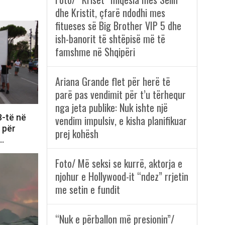
dhe Kristit, çfarë ndodhi mes
fitueses së Big Brother VIP 5 dhe
ish-banorit të shtëpisë më të
famshme në Shqipëri
Ariana Grande flet për herë të
parë pas vendimit për t’u tërhequr
nga jeta publike: Nuk ishte një
8-të në
vendim impulsiv, e kisha planifikuar
e për
prej kohësh
i…
Foto/ Më seksi se kurrë, aktorja e
njohur e Hollywood-it “ndez” rrjetin
me setin e fundit
“Nuk e përballon më presionin”/