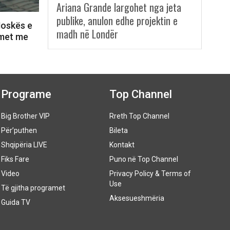
Ariana Grande largohet nga jeta
publike, anulon edhe projektin e
Moskës e
madh në Londër
lmet me
Programe
Top Channel
Big Brother VIP
Rreth Top Channel
Për’puthen
Bileta
Shqipëria LIVE
Kontakt
Fiks Fare
Puno në Top Channel
Video
Privacy Policy & Terms of
Use
Të gjitha programet
Aksesueshmëria
Guida TV