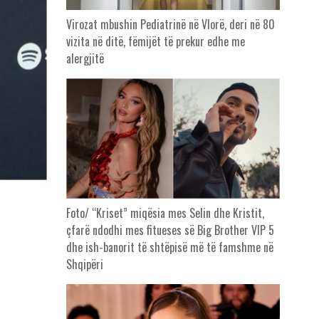
Virozat mbushin Pediatrinë në Vlorë, deri në 80
vizita në ditë, fëmijët të prekur edhe me
alergjitë
Foto/ “Kriset” miqësia mes Selin dhe Kristit,
çfarë ndodhi mes fitueses së Big Brother VIP 5
dhe ish-banorit të shtëpisë më të famshme në
Shqipëri