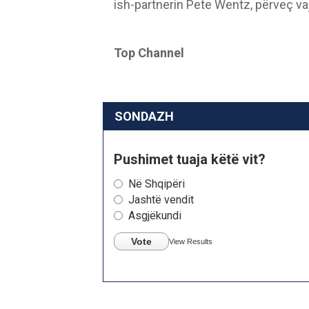
ish-partnerin Pete Wentz, përveç 
Top Channel
SONDAZH
Pushimet tuaja këtë vit?
Në Shqipëri
Jashtë vendit
Asgjëkundi
Vote
View Results