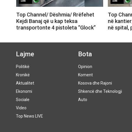
Top Channel/ Dëshmia/ Rrëfehet
Top Chann
Kejdi Banaj që u kap teksa
në kantier
transportonte 4 pistoleta “Glock”
në spital,
Lajme
Bota
Politikë
Opinion
Kronikë
Koment
Aktualitet
Kosova dhe Rajoni
Ekonomi
Shkencë dhe Teknologji
Sociale
Auto
Video
Top News LIVE