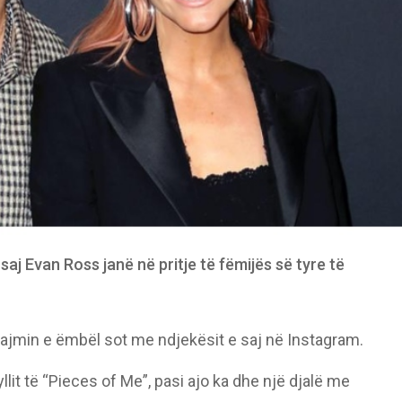
aj Evan Ross janë në pritje të fëmijës së tyre të
ajmin e ëmbël sot me ndjekësit e saj në Instagram.
 yllit të “Pieces of Me”, pasi ajo ka dhe një djalë me