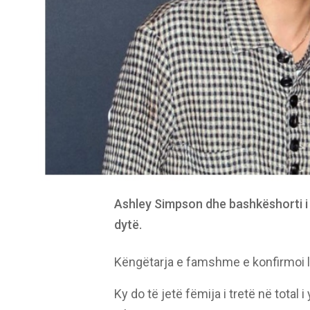
Ashley Simpson dhe bashkëshorti i s
dytë.
Këngëtarja e famshme e konfirmoi l
Ky do të jetë fëmija i tretë në total i