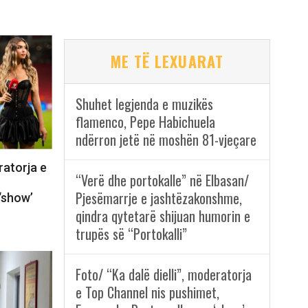
ME TË LEXUARAT
Shuhet legjenda e muzikës
flamenco, Pepe Habichuela
ndërron jetë në moshën 81-vjeçare
ratorja e
“Verë dhe portokalle” në Elbasan/
Pjesëmarrje e jashtëzakonshme,
‘show’
qindra qytetarë shijuan humorin e
trupës së “Portokalli”
Foto/ “Ka dalë dielli”, moderatorja
e Top Channel nis pushimet,