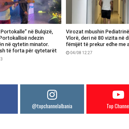
Portokalle” në Bulqizë,
Virozat mbushin Pediatrin
Portokallisë ndezin
Vlorë, deri në 80 vizita në d
n në qytetin minator.
fëmijët të prekur edhe me a
h të forta për qytetarët
04/08 12:27
53
@topchannelalbania
Top Channe