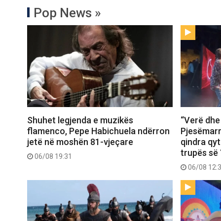
Pop News »
Shuhet legjenda e muzikës
“Verë dhe
flamenco, Pepe Habichuela ndërron
Pjesëmarr
jetë në moshën 81-vjeçare
qindra qy
trupës së 
06/08 19:31
06/08 12: