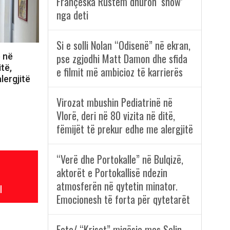
Françeska Rustem dhuron ‘show’
nga deti
Si e solli Nolan “Odisenë” në ekran,
ë në
pse zgjodhi Matt Damon dhe sfida
itë,
e filmit më ambicioz të karrierës
lergjitë
Virozat mbushin Pediatrinë në
Vlorë, deri në 80 vizita në ditë,
fëmijët të prekur edhe me alergjitë
“Verë dhe Portokalle” në Bulqizë,
aktorët e Portokallisë ndezin
atmosferën në qytetin minator.
l
Emocionesh të forta për qytetarët
Foto/ “Kriset” miqësia mes Selin