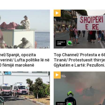
el/Spanjë, opozita
Top Channel/ Protesta e 6
verinë/ Lufta politike lë në
Tiranë/ Protestuesit thirrj
0 fëmijë marokenë
Gjykatën e Lartë: Pezullon