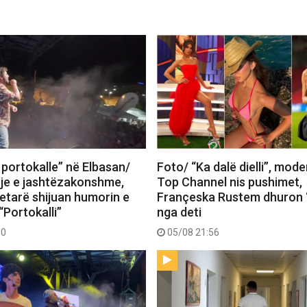
 portokalle” në Elbasan/
Foto/ “Ka dalë dielli”, mode
je e jashtëzakonshme,
Top Channel nis pushimet,
tetarë shijuan humorin e
Françeska Rustem dhuron 
“Portokalli”
nga deti
30
05/08 21:56