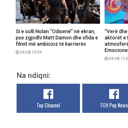
Si e solli Nolan “Odisenë” në ekran,
“Verë dhe 
pse zgjodhi Matt Damon dhe sfida e
aktorët e 
filmit më ambicioz të karrierës
atmosferë
Emociones
04/08 15:09
04/08 12:
Na ndiqni:
Top Channel
TCH Pop News