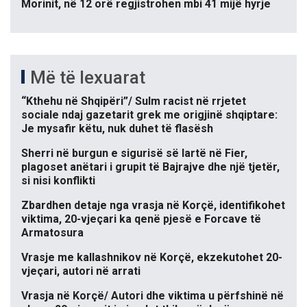
Morinit, në 12 orë regjistrohen mbi 41 mijë hyrje
Më të lexuarat
“Kthehu në Shqipëri”/ Sulm racist në rrjetet
sociale ndaj gazetarit grek me origjinë shqiptare:
Je mysafir këtu, nuk duhet të flasësh
Sherri në burgun e sigurisë së lartë në Fier,
plagoset anëtari i grupit të Bajrajve dhe një tjetër,
si nisi konflikti
Zbardhen detaje nga vrasja në Korçë, identifikohet
viktima, 20-vjeçari ka qenë pjesë e Forcave të
Armatosura
Vrasje me kallashnikov në Korçë, ekzekutohet 20-
vjeçari, autori në arrati
Vrasja në Korçë/ Autori dhe viktima u përfshinë në