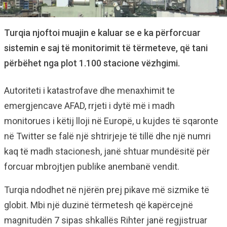
Turqia njoftoi muajin e kaluar se e ka përforcuar
sistemin e saj të monitorimit të tërmeteve, që tani
përbëhet nga plot 1.100 stacione vëzhgimi.
Autoriteti i katastrofave dhe menaxhimit te
emergjencave AFAD, rrjeti i dytë më i madh
monitorues i këtij lloji në Europë, u kujdes të sqaronte
në Twitter se falë një shtrirjeje të tillë dhe një numri
kaq të madh stacionesh, janë shtuar mundësitë për
forcuar mbrojtjen publike anembanë vendit.
Turqia ndodhet në njërën prej pikave më sizmike të
globit. Mbi një duzinë tërmetesh që kapërcejnë
magnitudën 7 sipas shkallës Rihter janë regjistruar