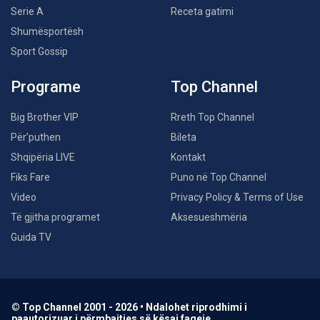
Serie A
Receta gatimi
Shumësportësh
Sport Gossip
Programe
Top Channel
Big Brother VIP
Rreth Top Channel
Për’puthen
Bileta
Shqipëria LIVE
Kontakt
Fiks Fare
Puno në Top Channel
Video
Privacy Policy & Terms of Use
Të gjitha programet
Aksesueshmëria
Guida TV
© Top Channel 2001 - 2026 • Ndalohet riprodhimi i
paautorizuar i përmbajtjes së kësaj faqeje.