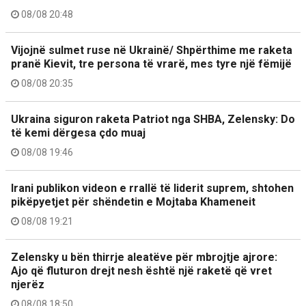
08/08 20:48
Vijojnë sulmet ruse në Ukrainë/ Shpërthime me raketa
pranë Kievit, tre persona të vrarë, mes tyre një fëmijë
08/08 20:35
Ukraina siguron raketa Patriot nga SHBA, Zelensky: Do
të kemi dërgesa çdo muaj
08/08 19:46
Irani publikon videon e rrallë të liderit suprem, shtohen
pikëpyetjet për shëndetin e Mojtaba Khameneit
08/08 19:21
Zelensky u bën thirrje aleatëve për mbrojtje ajrore:
Ajo që fluturon drejt nesh është një raketë që vret
njerëz
08/08 18:50