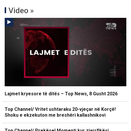
Video »
Lajmet kryesore të ditës – Top News, 8 Gusht 2026
Top Channel/ Vritet ushtaraku 20-vjeçar në Korçë!
Shoku e ekzekuton me breshëri kallashnikovi
Top Channel/ Prekëse! Momenti kur zjarrfikësi