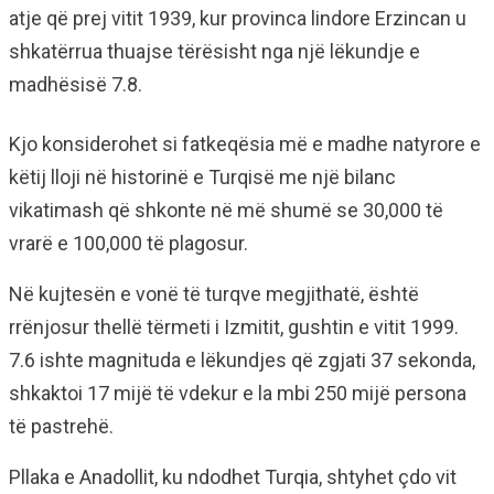
atje që prej vitit 1939, kur provinca lindore Erzincan u
shkatërrua thuajse tërësisht nga një lëkundje e
madhësisë 7.8.
Kjo konsiderohet si fatkeqësia më e madhe natyrore e
këtij lloji në historinë e Turqisë me një bilanc
vikatimash që shkonte në më shumë se 30,000 të
vrarë e 100,000 të plagosur.
Në kujtesën e vonë të turqve megjithatë, është
rrënjosur thellë tërmeti i Izmitit, gushtin e vitit 1999.
7.6 ishte magnituda e lëkundjes që zgjati 37 sekonda,
shkaktoi 17 mijë të vdekur e la mbi 250 mijë persona
të pastrehë.
Pllaka e Anadollit, ku ndodhet Turqia, shtyhet çdo vit