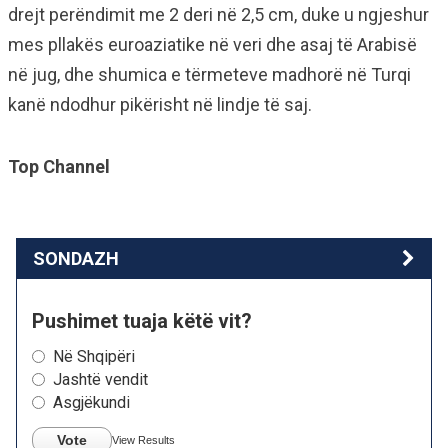
drejt perëndimit me 2 deri në 2,5 cm, duke u ngjeshur
mes pllakës euroaziatike në veri dhe asaj të Arabisë
në jug, dhe shumica e tërmeteve madhorë në Turqi
kanë ndodhur pikërisht në lindje të saj.
Top Channel
SONDAZH
Pushimet tuaja këtë vit?
Në Shqipëri
Jashtë vendit
Asgjëkundi
Vote
View Results