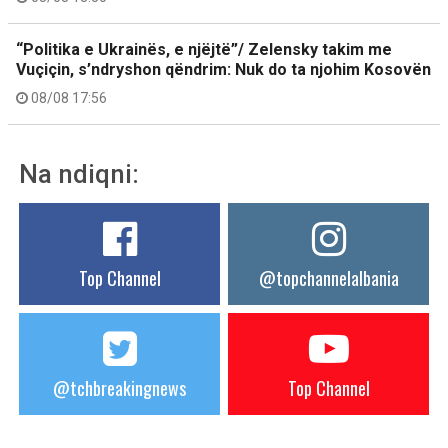
“Politika e Ukrainës, e njëjtë”/ Zelensky takim me
Vuçiçin, s’ndryshon qëndrim: Nuk do ta njohim Kosovën
08/08 17:56
Na ndiqni:
Top Channel
@topchannelalbania
@tchbreakingnews
Top Channel