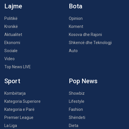
Lajme
Bota
Politikë
Opinion
Kronikë
Koment
Aktualitet
Kosova dhe Rajoni
Ekonomi
Shkencë dhe Teknologji
Sociale
Auto
Video
Top News LIVE
Sport
Pop News
Kombëtarja
Showbiz
Kategoria Superiore
Lifestyle
Kategoria e Parë
Fashion
Premier League
Shëndeti
La Liga
Dieta