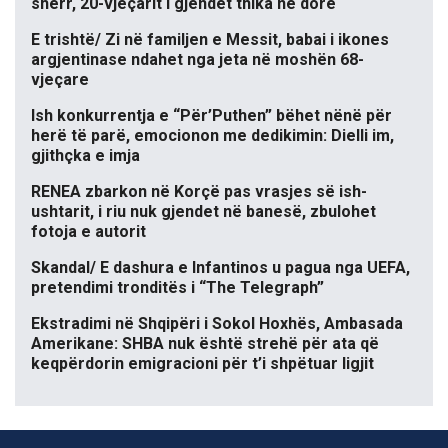
sherr, 20-vjeçarit i gjendet thika në dorë
E trishtë/ Zi në familjen e Messit, babai i ikones
argjentinase ndahet nga jeta në moshën 68-
vjeçare
Ish konkurrentja e “Për’Puthen” bëhet nënë për
herë të parë, emocionon me dedikimin: Dielli im,
gjithçka e imja
RENEA zbarkon në Korçë pas vrasjes së ish-
ushtarit, i riu nuk gjendet në banesë, zbulohet
fotoja e autorit
Skandal/ E dashura e Infantinos u pagua nga UEFA,
pretendimi tronditës i “The Telegraph”
Ekstradimi në Shqipëri i Sokol Hoxhës, Ambasada
Amerikane: SHBA nuk është strehë për ata që
keqpërdorin emigracioni për t’i shpëtuar ligjit