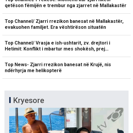
qetëson fëmijën e trembur nga zjarret në Mallakastër
Top Channel/ Zjarri rrezikon banesat në Mallakastër,
evakuohen familjet. Era vështirëson situatën
Top Channel/ Vrasja e ish-ushtarit, zv. drejtori i
Hetimit: Konflikt i mbartur mes shokësh, prej…
Top News- Zjarri rrezikon banesat në Krujë, nis
ndërhyrja me helikopterë
Kryesore