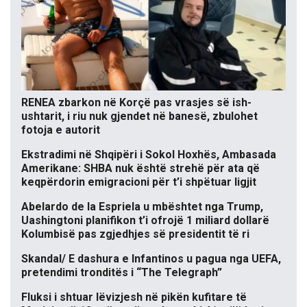
RENEA zbarkon në Korçë pas vrasjes së ish-
ushtarit, i riu nuk gjendet në banesë, zbulohet
fotoja e autorit
Ekstradimi në Shqipëri i Sokol Hoxhës, Ambasada
Amerikane: SHBA nuk është strehë për ata që
keqpërdorin emigracioni për t’i shpëtuar ligjit
Abelardo de la Espriela u mbështet nga Trump,
Uashingtoni planifikon t’i ofrojë 1 miliard dollarë
Kolumbisë pas zgjedhjes së presidentit të ri
Skandal/ E dashura e Infantinos u pagua nga UEFA,
pretendimi tronditës i “The Telegraph”
Fluksi i shtuar lëvizjesh në pikën kufitare të