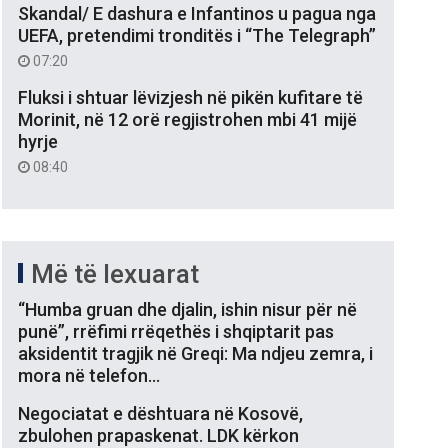
Skandal/ E dashura e Infantinos u pagua nga
UEFA, pretendimi tronditës i “The Telegraph”
07:20
Fluksi i shtuar lëvizjesh në pikën kufitare të
Morinit, në 12 orë regjistrohen mbi 41 mijë
hyrje
08:40
Më të lexuarat
“Humba gruan dhe djalin, ishin nisur për në
punë”, rrëfimi rrëqethës i shqiptarit pas
aksidentit tragjik në Greqi: Ma ndjeu zemra, i
mora në telefon…
Negociatat e dështuara në Kosovë,
zbulohen prapaskenat. LDK kërkon