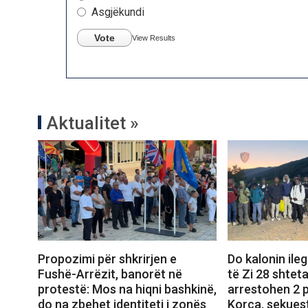
Asgjëkundi
Vote
View Results
Aktualitet »
Propozimi për shkrirjen e
Do kalonin ileg
Fushë-Arrëzit, banorët në
të Zi 28 shteta
protestë: Mos na hiqni bashkinë,
arrestohen 2 
do na zbehet identiteti i zonës
Korça, sekues