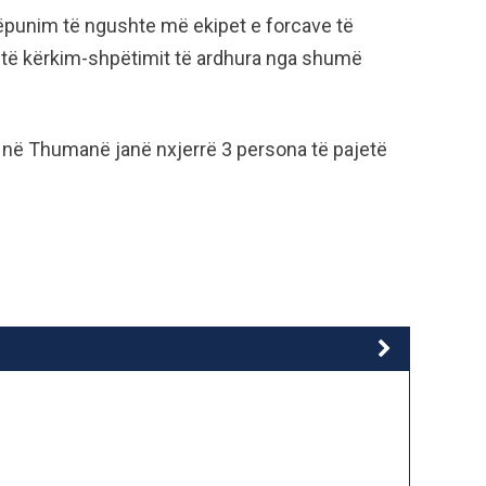
ëpunim të ngushte më ekipet e forcave të
 të kërkim-shpëtimit të ardhura nga shumë
t në Thumanë janë nxjerrë 3 persona të pajetë