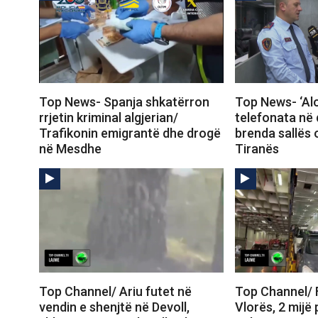
Top News- Spanja shkatërron
Top News- ‘Alo,
rrjetin kriminal algjerian/
telefonata në 
Trafikonin emigrantë dhe drogë
brenda sallës 
në Mesdhe
Tiranës
Top Channel/ Ariu futet në
Top Channel/ F
vendin e shenjtë në Devoll,
Vlorës, 2 mijë 