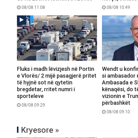
08/08 11:08
08/08 10:49
Fluks i madh lëvizjesh në Portin
Wendt u konfi
e Vlorës/ 2 mijë pasagjerë pritet
si ambasador n
të hyjnë sot në qytetin
Ambasada e S
bregdetar, rritet numri i
kënaqësi, do 
sporteleve
vizionin e Trum
përbashkët
08/08 09:29
08/08 09:10
Kryesore »