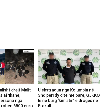
alisht drejt Malit
U ekstradua nga Kolumbia në
s afrikanë,
Shqipëri dy ditë më parë, GJKKO
persona nga
lë në burg ‘kimistin’ e drogës në
trohen 6500 euro
Frakull