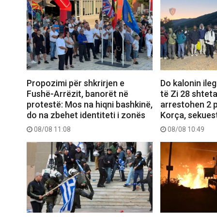
Propozimi për shkrirjen e
Do kalonin ileg
Fushë-Arrëzit, banorët në
të Zi 28 shteta
protestë: Mos na hiqni bashkinë,
arrestohen 2 
do na zbehet identiteti i zonës
Korça, sekues
08/08 11:08
08/08 10:49