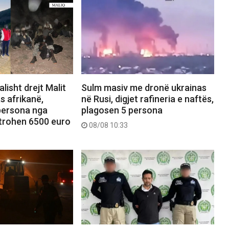
alisht drejt Malit
Sulm masiv me dronë ukrainas
s afrikanë,
në Rusi, digjet rafineria e naftës,
persona nga
plagosen 5 persona
trohen 6500 euro
08/08 10:33