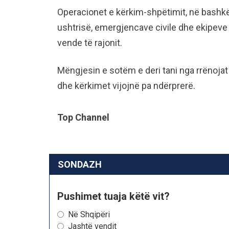
Operacionet e kërkim-shpëtimit, në bashk
ushtrisë, emergjencave civile dhe ekipeve
vende të rajonit.
Mëngjesin e sotëm e deri tani nga rrënoja
dhe kërkimet vijojnë pa ndërprerë.
Top Channel
SONDAZH
Pushimet tuaja këtë vit?
Në Shqipëri
Jashtë vendit