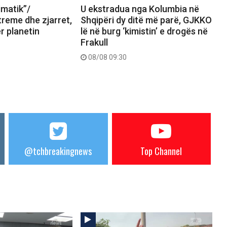
limatik”/
U ekstradua nga Kolumbia në
reme dhe zjarret,
Shqipëri dy ditë më parë, GJKKO
ër planetin
lë në burg ‘kimistin’ e drogës në
Frakull
08/08 09:30
@tchbreakingnews
Top Channel