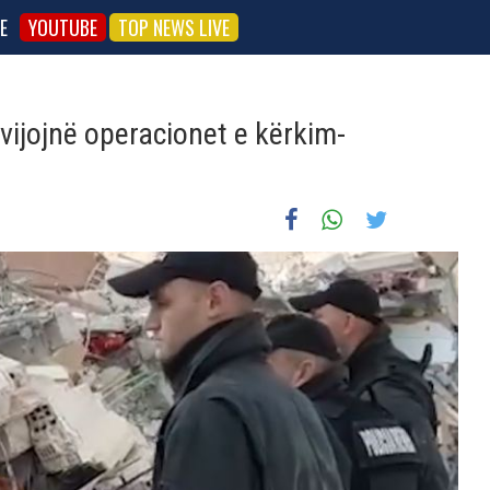
E
YOUTUBE
TOP NEWS LIVE
 vijojnë operacionet e kërkim-