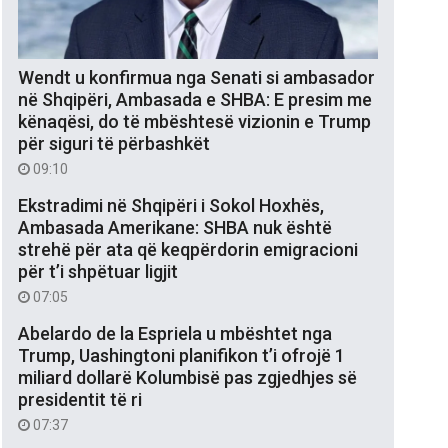
Wendt u konfirmua nga Senati si ambasador
në Shqipëri, Ambasada e SHBA: E presim me
kënaqësi, do të mbështesë vizionin e Trump
për siguri të përbashkët
09:10
Ekstradimi në Shqipëri i Sokol Hoxhës,
Ambasada Amerikane: SHBA nuk është
strehë për ata që keqpërdorin emigracioni
për t’i shpëtuar ligjit
07:05
Abelardo de la Espriela u mbështet nga
Trump, Uashingtoni planifikon t’i ofrojë 1
miliard dollarë Kolumbisë pas zgjedhjes së
presidentit të ri
07:37