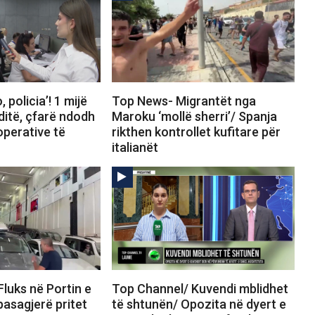
 policia’! 1 mijë
Top News- Migrantët nga
ditë, çfarë ndodh
Maroku ‘mollë sherri’/ Spanja
operative të
rikthen kontrollet kufitare për
italianët
luks në Portin e
Top Channel/ Kuvendi mblidhet
pasagjerë pritet
të shtunën/ Opozita në dyert e