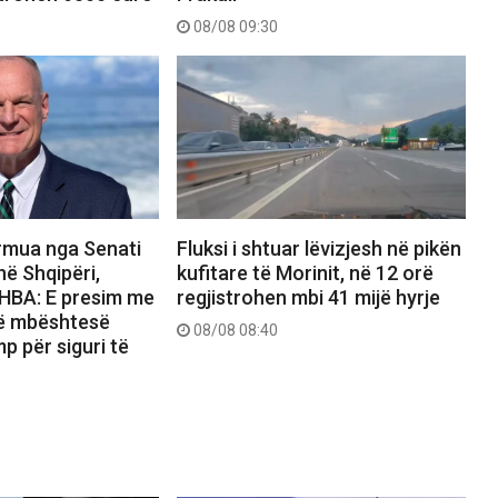
08/08 09:30
rmua nga Senati
Fluksi i shtuar lëvizjesh në pikën
ë Shqipëri,
kufitare të Morinit, në 12 orë
HBA: E presim me
regjistrohen mbi 41 mijë hyrje
të mbështesë
08/08 08:40
p për siguri të