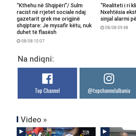
“Kthehu në Shqipëri”/ Sulm
“Realiteti i ri k
racist në rrjetet sociale ndaj
Nxehtësia ekst
gazetarit grek me origjinë
sinjal alarmi p
shqiptare: Je mysafir këtu, nuk
08/08 09:48
duhet të flasësh
08/08 10:07
Na ndiqni:
Top Channel
@topchannelalbania
Video »