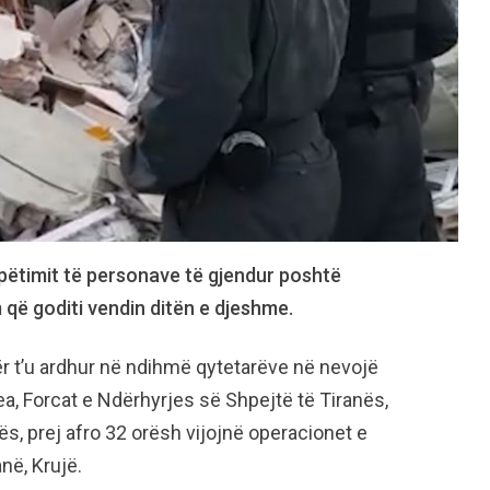
ëtimit të personave të gjendur poshtë
 që goditi vendin ditën e djeshme.
r t’u ardhur në ndihmë qytetarëve në nevojë
ea, Forcat e Ndërhyrjes së Shpejtë të Tiranës,
ës, prej afro 32 orësh vijojnë operacionet e
në, Krujë.