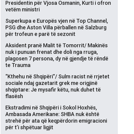
Presidentin për Vjosa Osmanin, Kurti i ofron
vetëm ministri
Superkupa e Europës vjen në Top Channel,
PSG dhe Aston Villa përballen në Salzburg
për trofeun e parë të sezonit
Aksident pranë Malit të Tomorrit/ Makinës
nuk i punuan frenat dhe doli nga rruga,
plagosen 7 persona, dy në gjendje të rëndë
te Trauma
“Kthehu në Shqipëri”/ Sulm racist në rrjetet
sociale ndaj gazetarit grek me origjinë
shqiptare: Je mysafir këtu, nuk duhet të
flasësh
Ekstradimi në Shqipëri i Sokol Hoxhës,
Ambasada Amerikane: SHBA nuk është
strehë për ata që keqpërdorin emigracioni
për t’i shpëtuar ligjit