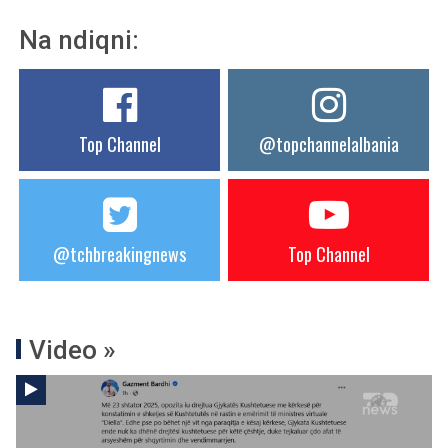
Na ndiqni:
Top Channel
@topchannelalbania
@tchbreakingnews
Top Channel
Video »