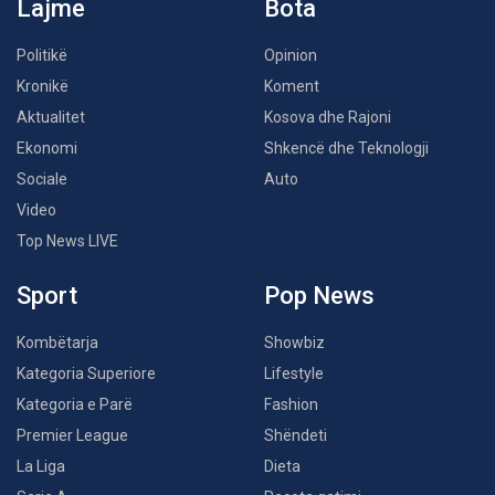
Lajme
Bota
Politikë
Opinion
Kronikë
Koment
Aktualitet
Kosova dhe Rajoni
Ekonomi
Shkencë dhe Teknologji
Sociale
Auto
Video
Top News LIVE
Sport
Pop News
Kombëtarja
Showbiz
Kategoria Superiore
Lifestyle
Kategoria e Parë
Fashion
Premier League
Shëndeti
La Liga
Dieta