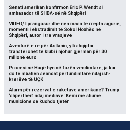
Senati amerikan konfirmon Eric P. Wendt si
ambasador të SHBA-së në Shqipëri
VIDEO/ I prangosur dhe nën masa të rrepta sigurie,
momenti i ekstradimit të Sokol Hoxhës në
Shqipëri, autor i tre vrasjeve
Aventurë e re për Asllanin, ylli shqiptar
transferohet te klubi i njohur gjerman për 30
milionë euro
Procesi në Hagë hyn në fazën vendimtare, ja kur
do të mbahen seancat përfundimtare ndaj ish-
krerëve të UÇK
Alarm për rezervat e raketave amerikane? Trump
‘shpërthen’ ndaj mediave: Kemi më shumë
municione se kushdo tjetër