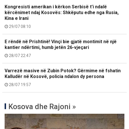
Kongresisti amerikan i kërkon Serbisë t’i ndalë
kërcënimet ndaj Kosovës: Shkëputu edhe nga Rusia,
Kina e Irani
29/07 08:10
E rëndë në Prishtinë! Vinçi bie gjatë montimit në një
kantier ndërtimi, humb jetën 26-vjeçari
28/07 22:47
Varrezë masive në Zubin Potok? Gërmime në fshatin
Kalludër në Kosovë, policia ndalon dy persona
28/07 19:57
Kosova dhe Rajoni »