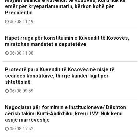
Mbyllet seanca e Kuvendit të Kosovës, Kurti nuk ka
emër për kryeparlamentarin, kërkon kohë për
Presidentin
06/08 11:49
Hapet rruga për konstituimin e Kuvendit të Kosovës,
miratohen mandatet e deputetëve
06/08 11:38
Protestë para Kuvendit të Kosovës në nisje të
seancës konstituive, thirrje kundër ligjit për
shtetësinë
06/08 09:59
Negociatat për formimin e institucioneve/ Dështon
sërish takimi Kurti-Abdixhiku, kreu i LVV: Nuk kemi
asnjë marrëveshje
05/08 17:52