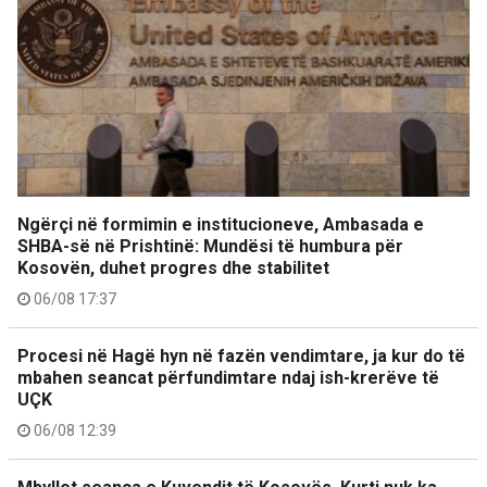
Ngërçi në formimin e institucioneve, Ambasada e
SHBA-së në Prishtinë: Mundësi të humbura për
Kosovën, duhet progres dhe stabilitet
06/08 17:37
Procesi në Hagë hyn në fazën vendimtare, ja kur do të
mbahen seancat përfundimtare ndaj ish-krerëve të
UÇK
06/08 12:39