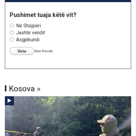
Pushimet tuaja këtë vit?
Në Shqipëri
Jashtë vendit
Asgjëkundi
Vote
View Results
Kosova »