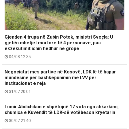
Gjenden 4 trupa në Zubin Potok, ministri Sveçla: U
gjetën mbetjet mortore të 4 personave, pas
ekzekutimit ishin hedhur në gropë
04/08 12:35
Negociatat mes partive në Kosovë, LDK lë të hapur
mundësinë për bashkëpunimin me LVV për
institucionet e reja
31/07 20:01
Lumir Abdixhikun e shpëtojnë 17 vota nga shkarkimi,
shumica e Kuvendit të LDK-së votëbeson kryetarin
30/07 21:40