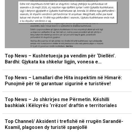
Top News – Kushtetuesja pa vendim për ‘Diellën’.
Bardhi: Gjykata ka shkelur ligjin, vonesa e…
Top News – Lamallari dhe Hita inspektim në Himarë:
Punojmë për të garantuar sigurinë e turistëve!
Top News – Jo shkrirjes me Përmetin. Këshilli
bashkiak i Këlcyrës ‘rrëzon’ draftin e territoriales
Top Channel/ Aksident i trefishë në rrugën Sarandë-
Ksamil, plagosen dy turistë spanjollë