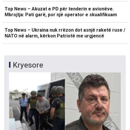
Top News – Akuzat e PD për tenderin e avionëve.
Mbrojtja: Pati garë, por një operator e skualifikuam
Top News – Ukraina nuk rrëzon dot asnjë raketë ruse /
NATO në alarm, kërkon Patriotë me urgjencë
Kryesore