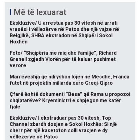
Më të lexuarat
Ekskluzive/ U arrestua pas 30 vitesh në arrati
vrasësi i vëllezërve në Patos dhe një vajze në
Belgjikë, SHBA ekstradon në Shqipëri Sokol
Hoxhën
Foto/ “Shqipëria me miq dhe familje”, Richard
Grenell zgjedh Vlorën për të kaluar pushimet
verore
Marrëveshja që ndryshon lojën në Mesdhe, Franca
futet në projektin miliarda euro Greqi-Qipro
Çfarë është dokumenti “Besa” që Rama u propozoi
shqiptarëve? Kryeministri e shpjegon me katër
fjalë
Ekskluzive/ I ekstraduar pas 30 vitesh, Top
Channel zbardh dosjen e Sokol Hoxhës: Si një
sherr për një kasetofon solli vrasjen e dy
vëllezërve në Patos