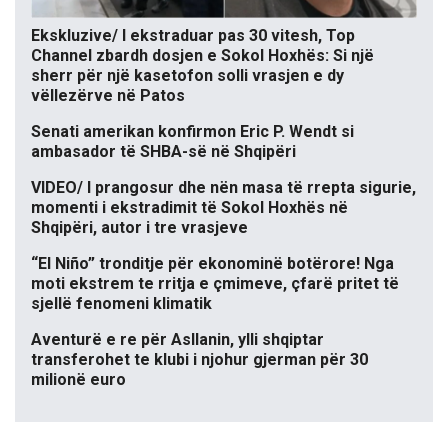
Ekskluzive/ I ekstraduar pas 30 vitesh, Top
Channel zbardh dosjen e Sokol Hoxhës: Si një
sherr për një kasetofon solli vrasjen e dy
vëllezërve në Patos
Senati amerikan konfirmon Eric P. Wendt si
ambasador të SHBA-së në Shqipëri
VIDEO/ I prangosur dhe nën masa të rrepta sigurie,
momenti i ekstradimit të Sokol Hoxhës në
Shqipëri, autor i tre vrasjeve
“El Niño” tronditje për ekonominë botërore! Nga
moti ekstrem te rritja e çmimeve, çfarë pritet të
sjellë fenomeni klimatik
Aventurë e re për Asllanin, ylli shqiptar
transferohet te klubi i njohur gjerman për 30
milionë euro