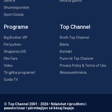
Serie A
Receta gatimi
Shumësportësh
Sport Gossip
Programe
Top Channel
Big Brother VIP
Rreth Top Channel
Për’puthen
Bileta
Shqipëria LIVE
Kontakt
Fiks Fare
Puno në Top Channel
Video
Privacy Policy & Terms of Use
Të gjitha programet
Aksesueshmëria
Guida TV
© Top Channel 2001 - 2026 • Ndalohet riprodhimi i
paautorizuar i përmbajtjes së kësaj faqeje.