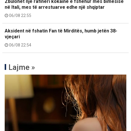
Zbulohet një rafineri kokaine e fshehur mes bimësisë
në Itali, mes të arrestuarve edhe një shqiptar
06/08 22:55
Aksident në fshatin Fan të Mirditës, humb jetën 38-
vjeçari
06/08 22:54
Lajme »