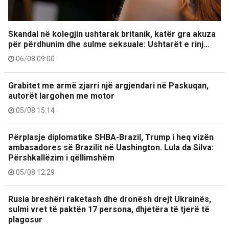
Skandal në kolegjin ushtarak britanik, katër gra akuza
për përdhunim dhe sulme seksuale: Ushtarët e rinj…
06/08 09:00
Grabitet me armë zjarri një argjendari në Paskuqan,
autorët largohen me motor
05/08 15:14
Përplasje diplomatike SHBA-Brazil, Trump i heq vizën
ambasadores së Brazilit në Uashington. Lula da Silva:
Përshkallëzim i qëllimshëm
05/08 12:29
Rusia breshëri raketash dhe dronësh drejt Ukrainës,
sulmi vret të paktën 17 persona, dhjetëra të tjerë të
plagosur