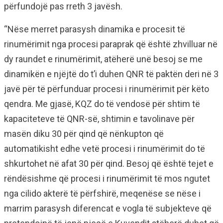
përfundojë pas rreth 3 javësh.
“Nëse merret parasysh dinamika e procesit të
rinumërimit nga procesi paraprak që është zhvilluar në
dy raundet e rinumërimit, atëherë unë besoj se me
dinamikën e njëjtë do t’i duhen QNR të paktën deri në 3
javë për të përfunduar procesi i rinumërimit për këto
qendra. Me gjasë, KQZ do të vendosë për shtim të
kapaciteteve të QNR-së, shtimin e tavolinave për
masën diku 30 për qind që nënkupton që
automatikisht edhe vetë procesi i rinumërimit do të
shkurtohet në afat 30 për qind. Besoj që është tejet e
rëndësishme që procesi i rinumërimit të mos ngutet
nga cilido akterë të përfshirë, meqenëse se nëse i
marrim parasysh diferencat e vogla të subjekteve që