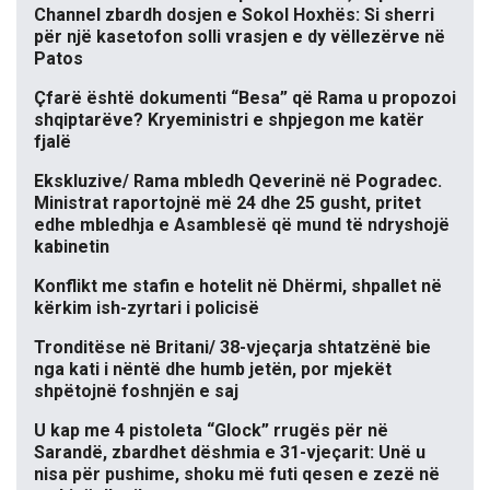
Channel zbardh dosjen e Sokol Hoxhës: Si sherri
për një kasetofon solli vrasjen e dy vëllezërve në
Patos
Çfarë është dokumenti “Besa” që Rama u propozoi
shqiptarëve? Kryeministri e shpjegon me katër
fjalë
Ekskluzive/ Rama mbledh Qeverinë në Pogradec.
Ministrat raportojnë më 24 dhe 25 gusht, pritet
edhe mbledhja e Asamblesë që mund të ndryshojë
kabinetin
Konflikt me stafin e hotelit në Dhërmi, shpallet në
kërkim ish-zyrtari i policisë
Tronditëse në Britani/ 38-vjeçarja shtatzënë bie
nga kati i nëntë dhe humb jetën, por mjekët
shpëtojnë foshnjën e saj
U kap me 4 pistoleta “Glock” rrugës për në
Sarandë, zbardhet dëshmia e 31-vjeçarit: Unë u
nisa për pushime, shoku më futi qesen e zezë në