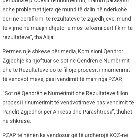
periudha e procesit të rinumërimit, marrim parasysh
edhe problemet tjera që mund të dalin në ndërkohë
deri në certifikimi të rezultateve të zgjedhjeve, mund
të vijmë në muajin dhjetor e mos të kemi certifikim të
rezultateve”, tha Alija.
Përmes një shkese për media, Komisioni Qendror i
Zgjedhje ka njoftuar se sot në Qendrën e Numërimit
dhe të Rezultateve do të fillojë procesit i rinumërimit
të vendvotimeve, pasi vendimit të marr nga PZAP.
“Sot në Qendrën e Numërimit dhe Rezultateve fillon
procesi i rinumërimit të vendvotimeve pas vendimit të
Panelit Zgjedhor për Ankesa dhe Parashtresa”, thuhet
në shkresë.
PZAP të hënën ka vendosur që të urdhërojë KQZ-në