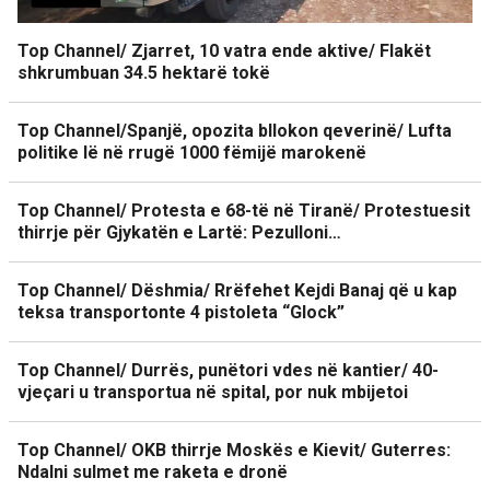
Top Channel/ Zjarret, 10 vatra ende aktive/ Flakët
shkrumbuan 34.5 hektarë tokë
Top Channel/Spanjë, opozita bllokon qeverinë/ Lufta
politike lë në rrugë 1000 fëmijë marokenë
Top Channel/ Protesta e 68-të në Tiranë/ Protestuesit
thirrje për Gjykatën e Lartë: Pezulloni…
Top Channel/ Dëshmia/ Rrëfehet Kejdi Banaj që u kap
teksa transportonte 4 pistoleta “Glock”
Top Channel/ Durrës, punëtori vdes në kantier/ 40-
vjeçari u transportua në spital, por nuk mbijetoi
Top Channel/ OKB thirrje Moskës e Kievit/ Guterres:
Ndalni sulmet me raketa e dronë