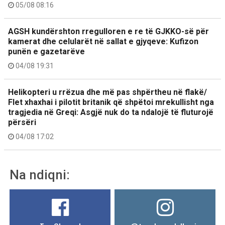
05/08 08:16
AGSH kundërshton rregulloren e re të GJKKO-së për
kamerat dhe celularët në sallat e gjyqeve: Kufizon
punën e gazetarëve
04/08 19:31
Helikopteri u rrëzua dhe më pas shpërtheu në flakë/
Flet xhaxhai i pilotit britanik që shpëtoi mrekullisht nga
tragjedia në Greqi: Asgjë nuk do ta ndalojë të fluturojë
përsëri
04/08 17:02
Na ndiqni: