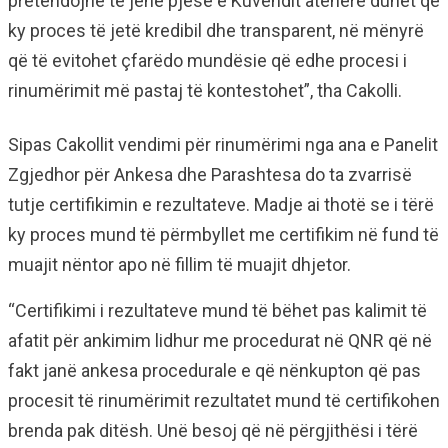
pretendojnë të jenë pjesë e Kuvendit atëherë duhet që
ky proces të jetë kredibil dhe transparent, në mënyrë
që të evitohet çfarëdo mundësie që edhe procesi i
rinumërimit më pastaj të kontestohet”, tha Cakolli.
Sipas Cakollit vendimi për rinumërimi nga ana e Panelit
Zgjedhor për Ankesa dhe Parashtesa do ta zvarrisë
tutje certifikimin e rezultateve. Madje ai thotë se i tërë
ky proces mund të përmbyllet me certifikim në fund të
muajit nëntor apo në fillim të muajit dhjetor.
“Certifikimi i rezultateve mund të bëhet pas kalimit të
afatit për ankimim lidhur me procedurat në QNR që në
fakt janë ankesa procedurale e që nënkupton që pas
procesit të rinumërimit rezultatet mund të certifikohen
brenda pak ditësh. Unë besoj që në përgjithësi i tërë