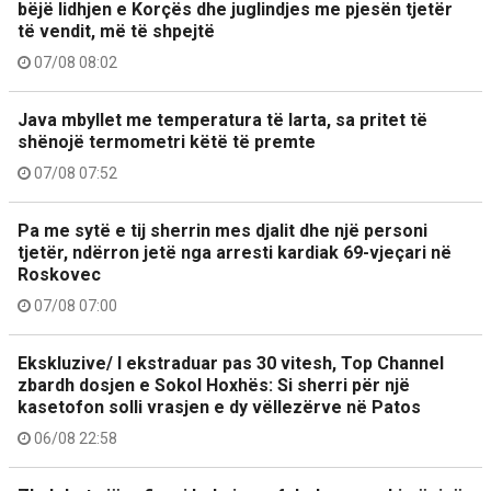
bëjë lidhjen e Korçës dhe juglindjes me pjesën tjetër
të vendit, më të shpejtë
07/08 08:02
Java mbyllet me temperatura të larta, sa pritet të
shënojë termometri këtë të premte
07/08 07:52
Pa me sytë e tij sherrin mes djalit dhe një personi
tjetër, ndërron jetë nga arresti kardiak 69-vjeçari në
Roskovec
07/08 07:00
Ekskluzive/ I ekstraduar pas 30 vitesh, Top Channel
zbardh dosjen e Sokol Hoxhës: Si sherri për një
kasetofon solli vrasjen e dy vëllezërve në Patos
06/08 22:58