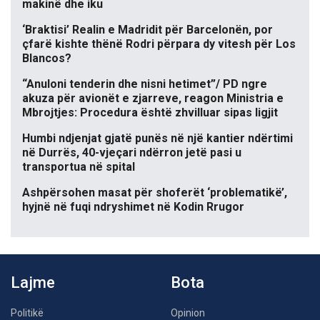
makinë dhe iku
‘Braktisi’ Realin e Madridit për Barcelonën, por
çfarë kishte thënë Rodri përpara dy vitesh për Los
Blancos?
“Anuloni tenderin dhe nisni hetimet”/ PD ngre
akuza për avionët e zjarreve, reagon Ministria e
Mbrojtjes: Procedura është zhvilluar sipas ligjit
Humbi ndjenjat gjatë punës në një kantier ndërtimi
në Durrës, 40-vjeçari ndërron jetë pasi u
transportua në spital
Ashpërsohen masat për shoferët ‘problematikë’,
hyjnë në fuqi ndryshimet në Kodin Rrugor
Lajme
Bota
Politikë
Opinion