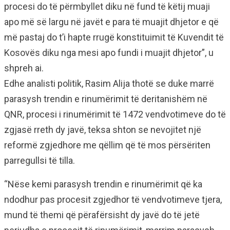
procesi do të përmbyllet diku në fund të këtij muaji
apo më së largu në javët e para të muajit dhjetor e që
më pastaj do t’i hapte rrugë konstituimit të Kuvendit të
Kosovës diku nga mesi apo fundi i muajit dhjetor”, u
shpreh ai.
Edhe analisti politik, Rasim Alija thotë se duke marrë
parasysh trendin e rinumërimit të deritanishëm në
QNR, procesi i rinumërimit të 1472 vendvotimeve do të
zgjasë rreth dy javë, teksa shton se nevojitet një
reformë zgjedhore me qëllim që të mos përsëriten
parregullsi të tilla.
“Nëse kemi parasysh trendin e rinumërimit që ka
ndodhur pas procesit zgjedhor të vendvotimeve tjera,
mund të themi që përafërsisht dy javë do të jetë