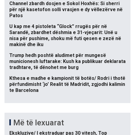
Channel zbardh dosjen e Sokol Hoxhës: Si sherri
për një kasetofon solli vrasjen e dy vëllezërve në
Patos
U kap me 4 pistoleta “Glock” rrugës për në
Sarandë, zbardhet dëshmia e 31-vjeçarit: Unë u
nisa për pushime, shoku më futi qesen e zezë në
makinë dhe iku
Trump hedh poshtë aludimet për mungesë
municionesh luftarake: Kush ka publikuar deklarata
tradhtare, të dënohet me burg
Kthesa e madhe e kampionit të botës/ Rodri i thotë
përfundimisht ‘jo’ Realit të Madridit, zgjodhi kalimin
te Barcelona
Më të lexuarat
Ekskluzive/ I ekstraduar pas 30 vitesh, Top