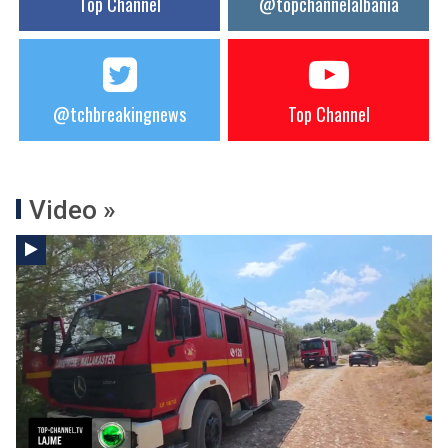
Top Channel
@topchannelalbania
@tchbreakingnews
Top Channel
Video »