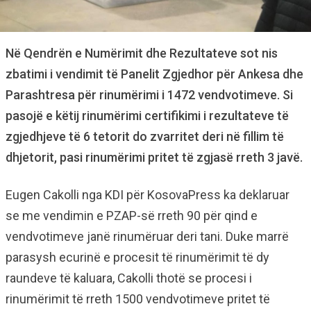
Në Qendrën e Numërimit dhe Rezultateve sot nis
zbatimi i vendimit të Panelit Zgjedhor për Ankesa dhe
Parashtresa për rinumërimi i 1472 vendvotimeve. Si
pasojë e këtij rinumërimi certifikimi i rezultateve të
zgjedhjeve të 6 tetorit do zvarritet deri në fillim të
dhjetorit, pasi rinumërimi pritet të zgjasë rreth 3 javë.
Eugen Cakolli nga KDI për KosovaPress ka deklaruar
se me vendimin e PZAP-së rreth 90 për qind e
vendvotimeve janë rinumëruar deri tani. Duke marrë
parasysh ecurinë e procesit të rinumërimit të dy
raundeve të kaluara, Cakolli thotë se procesi i
rinumërimit të rreth 1500 vendvotimeve pritet të