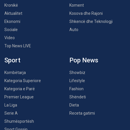
Kronikë
Koment
Aktualitet
Kosova dhe Rajoni
Ekonomi
Shkencë dhe Teknologji
Sociale
Auto
Video
Top News LIVE
Sport
Pop News
Kombëtarja
Showbiz
Kategoria Superiore
Lifestyle
Kategoria e Parë
Fashion
Premier League
Shëndeti
La Liga
Dieta
Serie A
Receta gatimi
Shumësportësh
Sport Gossip