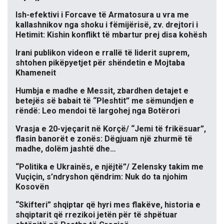
Ish-efektivi i Forcave të Armatosura u vra me
kallashnikov nga shoku i fëmijërisë, zv. drejtori i
Hetimit: Kishin konflikt të mbartur prej disa kohësh
Irani publikon videon e rrallë të liderit suprem,
shtohen pikëpyetjet për shëndetin e Mojtaba
Khameneit
Humbja e madhe e Messit, zbardhen detajet e
betejës së babait të “Pleshtit” me sëmundjen e
rëndë: Leo mendoi të largohej nga Botërori
Vrasja e 20-vjeçarit në Korçë/ “Jemi të frikësuar”,
flasin banorët e zonës: Dëgjuam një zhurmë të
madhe, dolëm jashtë dhe…
“Politika e Ukrainës, e njëjtë”/ Zelensky takim me
Vuçiçin, s’ndryshon qëndrim: Nuk do ta njohim
Kosovën
“Skifteri” shqiptar që hyri mes flakëve, historia e
shqiptarit që rrezikoi jetën për të shpëtuar