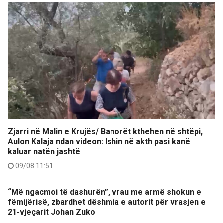
Zjarri në Malin e Krujës/ Banorët kthehen në shtëpi,
Aulon Kalaja ndan videon: Ishin në akth pasi kanë
kaluar natën jashtë
09/08 11:51
“Më ngacmoi të dashurën”, vrau me armë shokun e
fëmijërisë, zbardhet dëshmia e autorit për vrasjen e
21-vjeçarit Johan Zuko