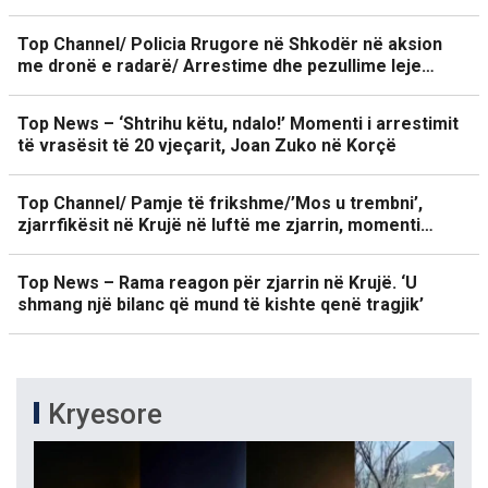
Top Channel/ Policia Rrugore në Shkodër në aksion
me dronë e radarë/ Arrestime dhe pezullime leje…
Top News – ‘Shtrihu këtu, ndalo!’ Momenti i arrestimit
të vrasësit të 20 vjeçarit, Joan Zuko në Korçë
Top Channel/ Pamje të frikshme/’Mos u trembni’,
zjarrfikësit në Krujë në luftë me zjarrin, momenti…
Top News – Rama reagon për zjarrin në Krujë. ‘U
shmang një bilanc që mund të kishte qenë tragjik’
Kryesore