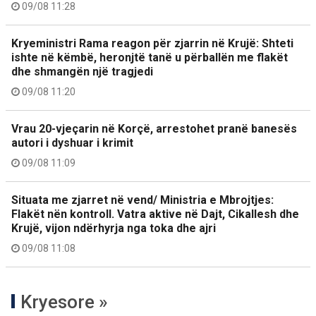
09/08 11:28
Kryeministri Rama reagon për zjarrin në Krujë: Shteti
ishte në këmbë, heronjtë tanë u përballën me flakët
dhe shmangën një tragjedi
09/08 11:20
Vrau 20-vjeçarin në Korçë, arrestohet pranë banesës
autori i dyshuar i krimit
09/08 11:09
Situata me zjarret në vend/ Ministria e Mbrojtjes:
Flakët nën kontroll. Vatra aktive në Dajt, Cikallesh dhe
Krujë, vijon ndërhyrja nga toka dhe ajri
09/08 11:08
Kryesore »