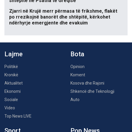
shtëpitë në Psatha të Greqisë
Zjarri në Krujë merr përmasa të frikshme, flakët
po rrezikojnë banorët dhe shtëpitë, kërkohet
ndërhyrje emergjente dhe evakuim
Lajme
Bota
Politikë
Opinion
Kronikë
Koment
Aktualitet
Kosova dhe Rajoni
Ekonomi
Shkencë dhe Teknologji
Sociale
Auto
Video
Top News LIVE
Sport
Pop News