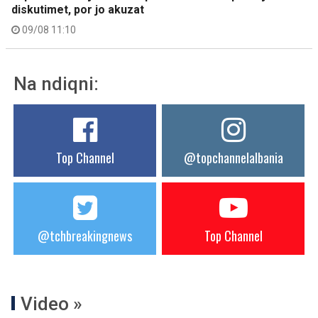
diskutimet, por jo akuzat
09/08 11:10
Na ndiqni:
Top Channel
@topchannelalbania
@tchbreakingnews
Top Channel
Video »