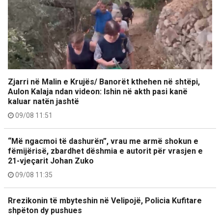
Zjarri në Malin e Krujës/ Banorët kthehen në shtëpi,
Aulon Kalaja ndan videon: Ishin në akth pasi kanë
kaluar natën jashtë
09/08 11:51
“Më ngacmoi të dashurën”, vrau me armë shokun e
fëmijërisë, zbardhet dëshmia e autorit për vrasjen e
21-vjeçarit Johan Zuko
09/08 11:35
Rrezikonin të mbyteshin në Velipojë, Policia Kufitare
shpëton dy pushues