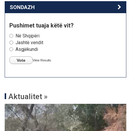
SONDAZH
Pushimet tuaja këtë vit?
Në Shqipëri
Jashtë vendit
Asgjëkundi
Vote
View Results
Aktualitet »