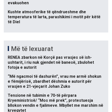
evakuohen
Kushte atmosferike të qëndrueshme dhe
temperatura të larta, parashikimi i motit për këtë
të Diel
Më të lexuarat
RENEA zbarkon në Korçë pas vrasjes së ish-
ushtarit, i riu nuk gjendet në banesë, zbulohet
fotoja e autorit
“Më ngacmoi të dashurën”, vrau me armë shokun
e fëmijërisë, zbardhet dëshmia e autorit për
vrasjen e 21-vjeçarit Johan Zuko
Tensione në tubimin e 70-të përpara
Kryeministrisë/ “Mos më prek”, protestuesja
bllokon vendin e fjalimeve. Mbyllet me marshim në
kryeqytet