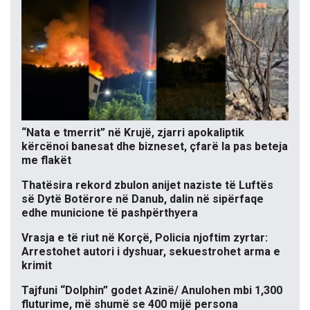
“Nata e tmerrit” në Krujë, zjarri apokaliptik
kërcënoi banesat dhe bizneset, çfarë la pas beteja
me flakët
Thatësira rekord zbulon anijet naziste të Luftës
së Dytë Botërore në Danub, dalin në sipërfaqe
edhe municione të pashpërthyera
Vrasja e të riut në Korçë, Policia njoftim zyrtar:
Arrestohet autori i dyshuar, sekuestrohet arma e
krimit
Tajfuni “Dolphin” godet Azinë/ Anulohen mbi 1,300
fluturime, më shumë se 400 mijë persona