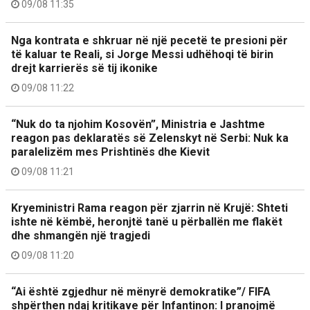
09/08 11:35
Nga kontrata e shkruar në një pecetë te presioni për
të kaluar te Reali, si Jorge Messi udhëhoqi të birin
drejt karrierës së tij ikonike
09/08 11:22
“Nuk do ta njohim Kosovën”, Ministria e Jashtme
reagon pas deklaratës së Zelenskyt në Serbi: Nuk ka
paralelizëm mes Prishtinës dhe Kievit
09/08 11:21
Kryeministri Rama reagon për zjarrin në Krujë: Shteti
ishte në këmbë, heronjtë tanë u përballën me flakët
dhe shmangën një tragjedi
09/08 11:20
“Ai është zgjedhur në mënyrë demokratike”/ FIFA
shpërthen ndaj kritikave për Infantinon: I pranojmë