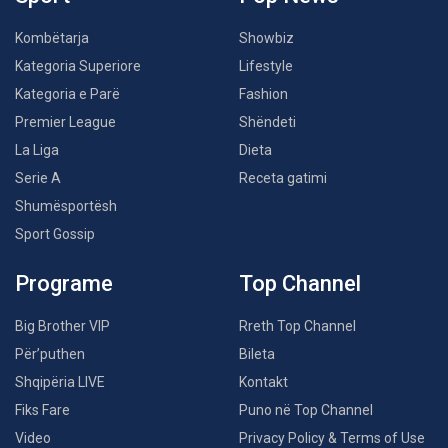
Kombëtarja
Showbiz
Kategoria Superiore
Lifestyle
Kategoria e Parë
Fashion
Premier League
Shëndeti
La Liga
Dieta
Serie A
Receta gatimi
Shumësportësh
Sport Gossip
Programe
Top Channel
Big Brother VIP
Rreth Top Channel
Për’puthen
Bileta
Shqipëria LIVE
Kontakt
Fiks Fare
Puno në Top Channel
Video
Privacy Policy & Terms of Use