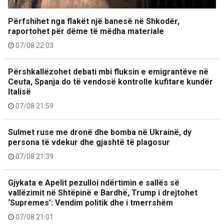
Përfshihet nga flakët një banesë në Shkodër,
raportohet për dëme të mëdha materiale
07/08 22:03
Përshkallëzohet debati mbi fluksin e emigrantëve në
Ceuta, Spanja do të vendosë kontrolle kufitare kundër
Italisë
07/08 21:59
Sulmet ruse me dronë dhe bomba në Ukrainë, dy
persona të vdekur dhe gjashtë të plagosur
07/08 21:39
Gjykata e Apelit pezulloi ndërtimin e sallës së
vallëzimit në Shtëpinë e Bardhë, Trump i drejtohet
‘Supremes’: Vendim politik dhe i tmerrshëm
07/08 21:01