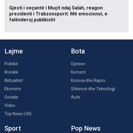
Gjesti i veçantë i Muçit ndaj Salah, reagon
presidenti i Trabzonsporit: Më emocionoi, e
falënderoj publikisht
Lajme
Bota
Politikë
Opinion
Kronikë
Koment
Aktualitet
Kosova dhe Rajoni
Ekonomi
Shkencë dhe Teknologji
Sociale
Auto
Video
Top News LIVE
Sport
Pop News