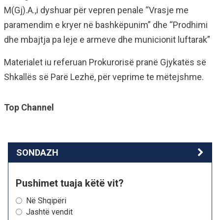
M(Gj).A.,i dyshuar për vepren penale “Vrasje me
paramendim e kryer në bashkëpunim” dhe “Prodhimi
dhe mbajtja pa leje e armeve dhe municionit luftarak”
Materialet iu referuan Prokurorisë pranë Gjykatës së
Shkallës së Parë Lezhë, për veprime te mëtejshme.
Top Channel
SONDAZH
Pushimet tuaja këtë vit?
Në Shqipëri
Jashtë vendit