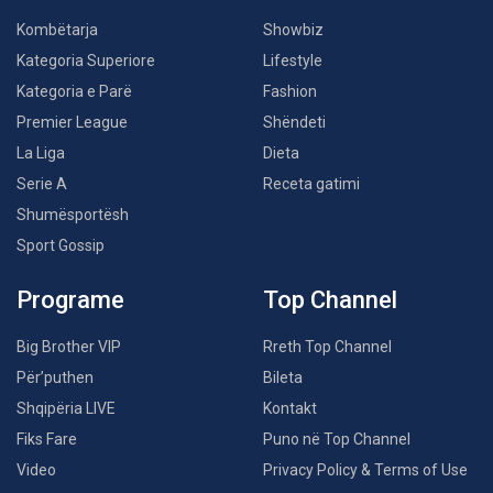
Kombëtarja
Showbiz
Kategoria Superiore
Lifestyle
Kategoria e Parë
Fashion
Premier League
Shëndeti
La Liga
Dieta
Serie A
Receta gatimi
Shumësportësh
Sport Gossip
Programe
Top Channel
Big Brother VIP
Rreth Top Channel
Për’puthen
Bileta
Shqipëria LIVE
Kontakt
Fiks Fare
Puno në Top Channel
Video
Privacy Policy & Terms of Use