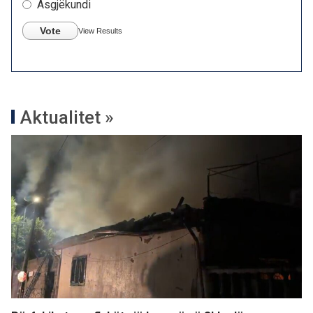
Asgjëkundi
Vote
View Results
Aktualitet »