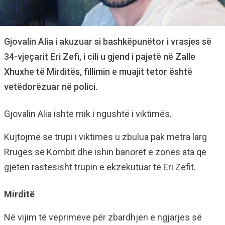
Gjovalin Alia i akuzuar si bashkëpunëtor i vrasjes së
34-vjeçarit Eri Zefi, i cili u gjend i pajetë në Zalle
Xhuxhe të Mirditës, fillimin e muajit tetor është
vetëdorëzuar në polici.
Gjovalin Alia ishte mik i ngushtë i viktimës.
Kujtojmë se trupi i viktimës u zbulua pak metra larg
Rrugës së Kombit dhe ishin banorët e zonës ata që
gjetën rastësisht trupin e ekzekutuar të Eri Zefit.
Mirditë
Në vijim të veprimeve për zbardhjen e ngjarjes së