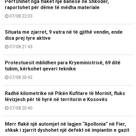
Përfshihet nga flakët një banesë në Shkodër,
raportohet për dëme të mëdha materiale
07/08 22:03
Situata me zjarret, 9 vatra në të gjithë vendin, ende
disa prej tyre aktive
07/08 21:43
Protestuesit mblidhen para Kryeministrisë, 69 ditë
tubim, kërkohet qeveri teknike
07/08 20:42
Radhë kilometrike në Pikën Kufitare të Morinit, fluks
lëvizjesh për të hyrë në territorin e Kosovës
07/08 20:40
Merr flakë një automjet në lagjen “Apollonia” në Fier,
shkak i zjarrit dyshohet një defekt në impiantin e gazit