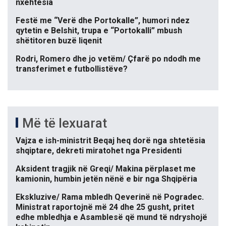
nxehtësia
Festë me “Verë dhe Portokalle”, humori ndez
qytetin e Belshit, trupa e “Portokalli” mbush
shëtitoren buzë liqenit
Rodri, Romero dhe jo vetëm/ Çfarë po ndodh me
transferimet e futbollistëve?
Më të lexuarat
Vajza e ish-ministrit Beqaj heq dorë nga shtetësia
shqiptare, dekreti miratohet nga Presidenti
Aksident tragjik në Greqi/ Makina përplaset me
kamionin, humbin jetën nënë e bir nga Shqipëria
Ekskluzive/ Rama mbledh Qeverinë në Pogradec.
Ministrat raportojnë më 24 dhe 25 gusht, pritet
edhe mbledhja e Asamblesë që mund të ndryshojë