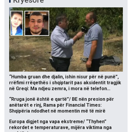
Kryesore
“Humba gruan dhe djalin, ishin nisur për në punë”,
rrëfimi rrëqethës i shqiptarit pas aksidentit tragjik
në Greqi: Ma ndjeu zemra, i mora në telefon…
“Rruga jonë është e qartë”/ BE nën presion për
anëtarët e rinj, Rama për Financial Times:
Shqipëria ndodhet në momentin më të mirë
Europa digjet nga vapa ekstreme/ “Thyhen”
rekordet e temperaturave, mijëra viktima nga