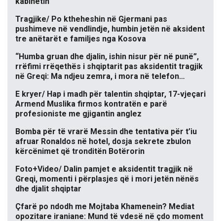
kabinetin
Tragjike/ Po ktheheshin në Gjermani pas
pushimeve në vendlindje, humbin jetën në aksident
tre anëtarët e familjes nga Kosova
“Humba gruan dhe djalin, ishin nisur për në punë”,
rrëfimi rrëqethës i shqiptarit pas aksidentit tragjik
në Greqi: Ma ndjeu zemra, i mora në telefon…
E kryer/ Hap i madh për talentin shqiptar, 17-vjeçari
Armend Muslika firmos kontratën e parë
profesioniste me gjigantin anglez
Bomba për të vrarë Messin dhe tentativa për t’iu
afruar Ronaldos në hotel, dosja sekrete zbulon
kërcënimet që tronditën Botërorin
Foto+Video/ Dalin pamjet e aksidentit tragjik në
Greqi, momenti i përplasjes që i mori jetën nënës
dhe djalit shqiptar
Çfarë po ndodh me Mojtaba Khamenein? Mediat
opozitare iraniane: Mund të vdesë në çdo moment