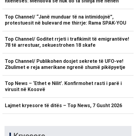
nxënëses: Mendova se nuk do ta shihja më nënën
Top Channel/ “Janë munduar të na intimidojnë”,
protestuesit në bulevard me thirrje: Rama SPAK-YOU
Top Channel/ Goditet rrjeti i trafikimit të emigrantëve!
78 të arrestuar, sekuestrohen 18 skafe
Top Channel/ Publikohen dosjet sekrete të UFO-ve!
Zbulimet e reja amerikane ngrenë shumë pikëpyetje
Top News – ‘Ethet e Nilit’. Konfirmohet rasti i parë i
virusit në Kosovë
Lajmet kryesore të ditës – Top News, 7 Gusht 2026