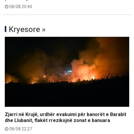
08/08 20:44
Kryesore »
Zjarri në Krujë, urdhër evakuimi për banorët e Barabit
dhe Llubanit, flakët rrezikojnë zonat e banuara
08/08 22:27