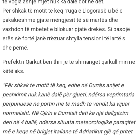
të vogla asnjë mjet nuk ka dale dot ne det.
Për shkak të motit të keq rruga e Llogorasë u bë e
pakalueshme gjatë mëngjesit të së martës dhe
vazhdon të mbetet e bllokuar gjatë drekës. Si pasojë
erës së fortë janë rrëzuar shtylla tensioni të lartë si
dhe pemë.
Prefekti i Qarkut bën thirrje të shmanget qarkullimin në
këtë aks.
“Për shkak te motit të keq, edhe në Durrës anijet e
peshkimit nuk kanë dalë për gjueti, ndërsa veprimtaria
përpunuese në portin më të madh të vendit ka vijuar
normalisht. Në Gjirin e Durrësit deti ka një dallgëzim
deri në 4 ballë, ndërsa situata meteorologjike paraqitet
më e keqe në brigjet italiane të Adriatikut gjë që pritet