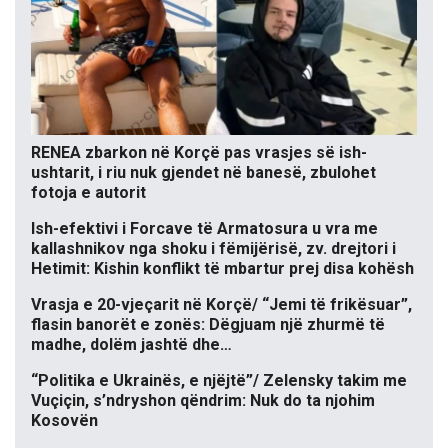
RENEA zbarkon në Korçë pas vrasjes së ish-
ushtarit, i riu nuk gjendet në banesë, zbulohet
fotoja e autorit
Ish-efektivi i Forcave të Armatosura u vra me
kallashnikov nga shoku i fëmijërisë, zv. drejtori i
Hetimit: Kishin konflikt të mbartur prej disa kohësh
Vrasja e 20-vjeçarit në Korçë/ “Jemi të frikësuar”,
flasin banorët e zonës: Dëgjuam një zhurmë të
madhe, dolëm jashtë dhe…
“Politika e Ukrainës, e njëjtë”/ Zelensky takim me
Vuçiçin, s’ndryshon qëndrim: Nuk do ta njohim
Kosovën