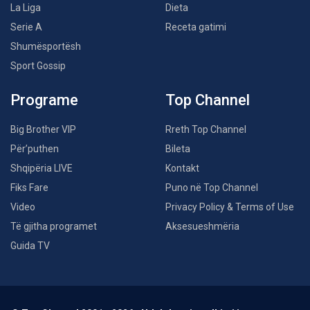
La Liga
Dieta
Serie A
Receta gatimi
Shumësportësh
Sport Gossip
Programe
Top Channel
Big Brother VIP
Rreth Top Channel
Për’puthen
Bileta
Shqipëria LIVE
Kontakt
Fiks Fare
Puno në Top Channel
Video
Privacy Policy & Terms of Use
Të gjitha programet
Aksesueshmëria
Guida TV