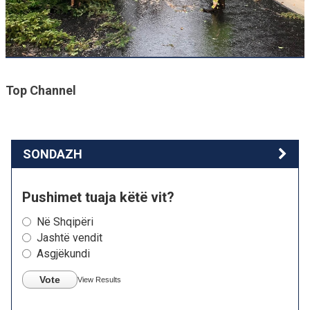
Top Channel
SONDAZH
Pushimet tuaja këtë vit?
Në Shqipëri
Jashtë vendit
Asgjëkundi
Vote
View Results