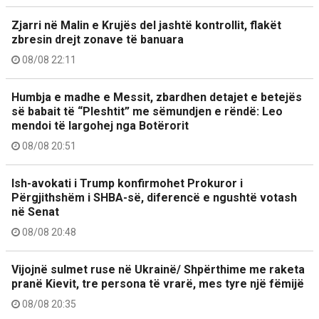
Zjarri në Malin e Krujës del jashtë kontrollit, flakët
zbresin drejt zonave të banuara
08/08 22:11
Humbja e madhe e Messit, zbardhen detajet e betejës
së babait të “Pleshtit” me sëmundjen e rëndë: Leo
mendoi të largohej nga Botërorit
08/08 20:51
Ish-avokati i Trump konfirmohet Prokuror i
Përgjithshëm i SHBA-së, diferencë e ngushtë votash
në Senat
08/08 20:48
Vijojnë sulmet ruse në Ukrainë/ Shpërthime me raketa
pranë Kievit, tre persona të vrarë, mes tyre një fëmijë
08/08 20:35