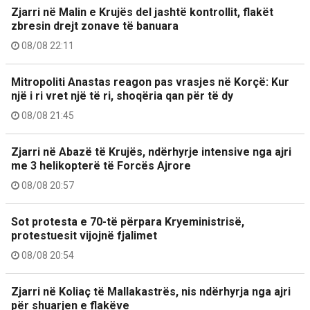
Zjarri në Malin e Krujës del jashtë kontrollit, flakët
zbresin drejt zonave të banuara
08/08 22:11
Mitropoliti Anastas reagon pas vrasjes në Korçë: Kur
një i ri vret një të ri, shoqëria qan për të dy
08/08 21:45
Zjarri në Abazë të Krujës, ndërhyrje intensive nga ajri
me 3 helikopterë të Forcës Ajrore
08/08 20:57
Sot protesta e 70-të përpara Kryeministrisë,
protestuesit vijojnë fjalimet
08/08 20:54
Zjarri në Koliaç të Mallakastrës, nis ndërhyrja nga ajri
për shuarjen e flakëve