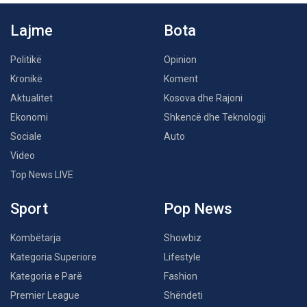
Lajme
Bota
Politikë
Opinion
Kronikë
Koment
Aktualitet
Kosova dhe Rajoni
Ekonomi
Shkencë dhe Teknologji
Sociale
Auto
Video
Top News LIVE
Sport
Pop News
Kombëtarja
Showbiz
Kategoria Superiore
Lifestyle
Kategoria e Parë
Fashion
Premier League
Shëndeti