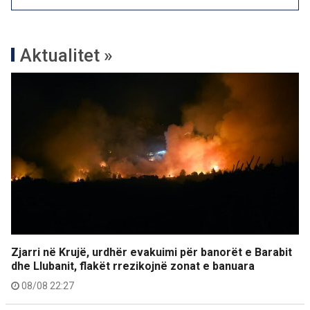
Aktualitet »
Zjarri në Krujë, urdhër evakuimi për banorët e Barabit
dhe Llubanit, flakët rrezikojnë zonat e banuara
08/08 22:27