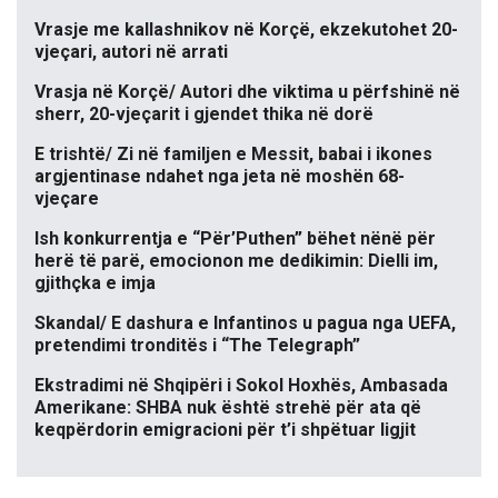
Vrasje me kallashnikov në Korçë, ekzekutohet 20-
vjeçari, autori në arrati
Vrasja në Korçë/ Autori dhe viktima u përfshinë në
sherr, 20-vjeçarit i gjendet thika në dorë
E trishtë/ Zi në familjen e Messit, babai i ikones
argjentinase ndahet nga jeta në moshën 68-
vjeçare
Ish konkurrentja e “Për’Puthen” bëhet nënë për
herë të parë, emocionon me dedikimin: Dielli im,
gjithçka e imja
Skandal/ E dashura e Infantinos u pagua nga UEFA,
pretendimi tronditës i “The Telegraph”
Ekstradimi në Shqipëri i Sokol Hoxhës, Ambasada
Amerikane: SHBA nuk është strehë për ata që
keqpërdorin emigracioni për t’i shpëtuar ligjit