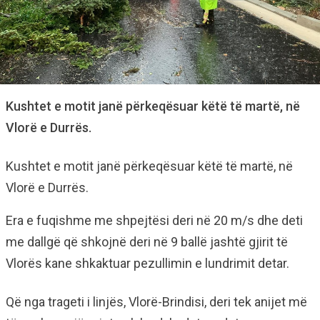
Kushtet e motit janë përkeqësuar këtë të martë, në
Vlorë e Durrës.
Kushtet e motit janë përkeqësuar këtë të martë, në
Vlorë e Durrës.
Era e fuqishme me shpejtësi deri në 20 m/s dhe deti
me dallgë që shkojnë deri në 9 ballë jashtë gjirit të
Vlorës kane shkaktuar pezullimin e lundrimit detar.
Që nga trageti i linjës, Vlorë-Brindisi, deri tek anijet më