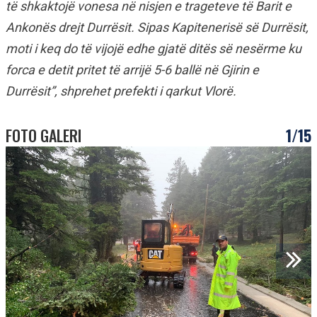
të shkaktojë vonesa në nisjen e trageteve të Barit e
Ankonës drejt Durrësit. Sipas Kapitenerisë së Durrësit,
moti i keq do të vijojë edhe gjatë ditës së nesërme ku
forca e detit pritet të arrijë 5-6 ballë në Gjirin e
Durrësit”, shprehet prefekti i qarkut Vlorë.
FOTO GALERI
1/15