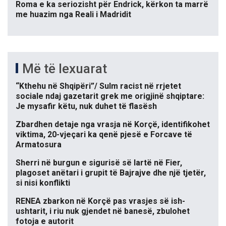
Roma e ka seriozisht për Endrick, kërkon ta marrë
me huazim nga Reali i Madridit
Më të lexuarat
“Kthehu në Shqipëri”/ Sulm racist në rrjetet
sociale ndaj gazetarit grek me origjinë shqiptare:
Je mysafir këtu, nuk duhet të flasësh
Zbardhen detaje nga vrasja në Korçë, identifikohet
viktima, 20-vjeçari ka qenë pjesë e Forcave të
Armatosura
Sherri në burgun e sigurisë së lartë në Fier,
plagoset anëtari i grupit të Bajrajve dhe një tjetër,
si nisi konflikti
RENEA zbarkon në Korçë pas vrasjes së ish-
ushtarit, i riu nuk gjendet në banesë, zbulohet
fotoja e autorit