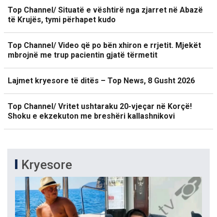
Top Channel/ Situatë e vështirë nga zjarret në Abazë
të Krujës, tymi përhapet kudo
Top Channel/ Video që po bën xhiron e rrjetit. Mjekët
mbrojnë me trup pacientin gjatë tërmetit
Lajmet kryesore të ditës – Top News, 8 Gusht 2026
Top Channel/ Vritet ushtaraku 20-vjeçar në Korçë!
Shoku e ekzekuton me breshëri kallashnikovi
Kryesore