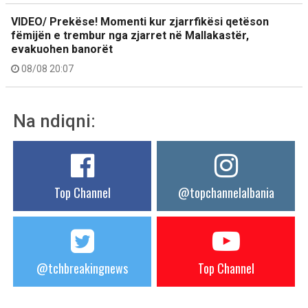
VIDEO/ Prekëse! Momenti kur zjarrfikësi qetëson
fëmijën e trembur nga zjarret në Mallakastër,
evakuohen banorët
08/08 20:07
Na ndiqni:
Top Channel
@topchannelalbania
@tchbreakingnews
Top Channel