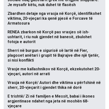
Je mysafir këtu, nuk duhet të flasësh
Zbardhen detaje nga vrasja në Korçë, identifikohet
viktima, 20-vjeçari ka qenë pjesë e Forcave të
Armatosura
RENEA zbarkon në Korçë pas vrasjes së ish-
ushtarit, i riu nuk gjendet në banesë, zbulohet
fotoja e autorit
Sherri në burgun e sigurisë së lartë në Fier,
plagoset anëtari i grupit të Bajrajve dhe një tjetër,
si nisi konflikti
Vrasje me kallashnikov në Korçë, ekzekutohet 20-
vjeçari, autori në arrati
Vrasja në Korçë/ Autori dhe viktima u përfshinë në
sherr, 20-vjeçarit i gjendet thika në dorë
E trishtë/ Zi në familjen e Messit, babai i ikones
argjentinase ndahet nga jeta në moshën 68-
vjeçare