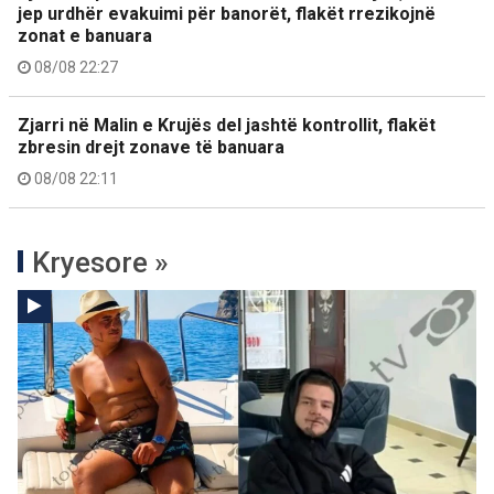
jep urdhër evakuimi për banorët, flakët rrezikojnë
zonat e banuara
08/08 22:27
Zjarri në Malin e Krujës del jashtë kontrollit, flakët
zbresin drejt zonave të banuara
08/08 22:11
Kryesore »