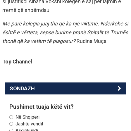
si justifikoi Albana Vokshi kolegen e saj për lajmin e
rremë që shpërndau.
Më parë kolegia juaj tha që ka një viktimë. Ndërkohe si
është e vërteta, sepse burime pranë Spitalit të Trumës
thonë që ka vetëm të plagosur?
Rudina Muça
Top Channel
SONDAZH
Pushimet tuaja këtë vit?
Në Shqipëri
Jashtë vendit
Asgjëkundi