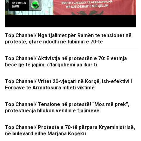
Top Channel/ Nga fjalimet për Ramën te tensionet në
protestë, çfarë ndodhi në tubimin e 70-të
Top Channel/ Aktivistja në protestën e 70: E vetmja
besë që të japim, s’largohemi pa ikur ti
Top Channel/ Vritet 20-vjeçari në Korçë, ish-efektivi i
Forcave të Armatosura mbeti viktimë
Top Channel/ Tensione në protestë! “Mos më prek”,
protestuesja bllokon vendin e fjalimeve
Top Channel/ Protesta e 70-të përpara Kryeministrisë,
në bulevard edhe Marjana Koçeku