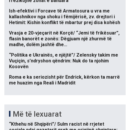
rrezikojnë zonat e banuara
Ish-efektivi i Forcave të Armatosura u vra me
kallashnikov nga shoku i fëmijërisë, zv. drejtori i
Hetimit: Kishin konflikt të mbartur prej disa kohësh
Vrasja e 20-vjeçarit në Korçë/ “Jemi të frikësuar”,
flasin banorët e zonës: Dëgjuam një zhurmë të
madhe, dolëm jashtë dhe…
“Politika e Ukrainës, e njëjtë”/ Zelensky takim me
Vuçiçin, s’ndryshon qëndrim: Nuk do ta njohim
Kosovën
Roma e ka seriozisht për Endrick, kërkon ta marrë
me huazim nga Reali i Madridit
Më të lexuarat
“Kthehu në Shqipëri”/ Sulm racist në rrjetet
sociale ndaj gazetarit grek me origjinë shqiptare: