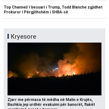
Top Channel/ I besuari i Trump, Todd Blanche zgjidhet
Prokuror i Përgjithshëm i SHBA-së
Kryesore
Zjarr me përmasa të mëdha në Malin e Krujës,
Bashkia jep urdhër evakuimi për banorët, flakët