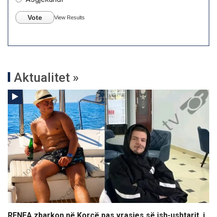
Vote
View Results
Aktualitet »
RENEA zbarkon në Korçë pas vrasjes së ish-ushtarit, i