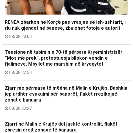
RENEA zbarkon në Korçë pas vrasjes së ish-ushtarit, i
riu nuk gjendet në banesë, zbulohet fotoja e autorit
08/08 23:00
Tensione në tubimin e 70-të përpara Kryeministrisë/
“Mos më prek”, protestuesja bllokon vendin e
fjalimeve. Mbyllet me marshim në kryeqytet
08/08 22:50
Zjarr me përmasa të mëdha në Malin e Krujës, Bashkia
jep urdhër evakuimi për banorët, flakët rrezikojnë
zonat e banuara
08/08 22:27
Zjarri në Malin e Krujës del jashtë kontrollit, flakët
zbresin drejt zonave të banuara