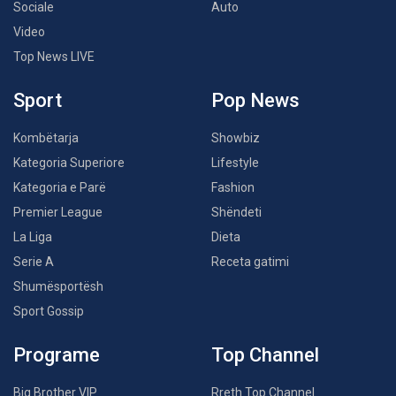
Sociale
Auto
Video
Top News LIVE
Sport
Pop News
Kombëtarja
Showbiz
Kategoria Superiore
Lifestyle
Kategoria e Parë
Fashion
Premier League
Shëndeti
La Liga
Dieta
Serie A
Receta gatimi
Shumësportësh
Sport Gossip
Programe
Top Channel
Big Brother VIP
Rreth Top Channel