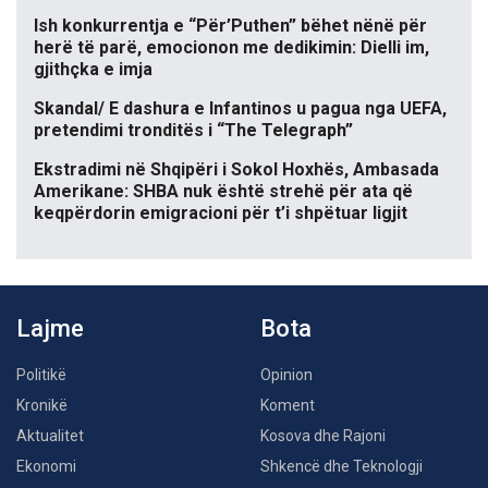
Ish konkurrentja e “Për’Puthen” bëhet nënë për
herë të parë, emocionon me dedikimin: Dielli im,
gjithçka e imja
Skandal/ E dashura e Infantinos u pagua nga UEFA,
pretendimi tronditës i “The Telegraph”
Ekstradimi në Shqipëri i Sokol Hoxhës, Ambasada
Amerikane: SHBA nuk është strehë për ata që
keqpërdorin emigracioni për t’i shpëtuar ligjit
Lajme
Bota
Politikë
Opinion
Kronikë
Koment
Aktualitet
Kosova dhe Rajoni
Ekonomi
Shkencë dhe Teknologji