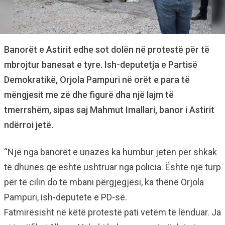
Banorët e Astirit edhe sot dolën në protestë për të
mbrojtur banesat e tyre. Ish-deputetja e Partisë
Demokratikë, Orjola Pampuri në orët e para të
mëngjesit me zë dhe figurë dha një lajm të
tmerrshëm, sipas saj Mahmut Imallari, banor i Astirit
ndërroi jetë.
“Një nga banorët e unazës ka humbur jetën për shkak
të dhunës që është ushtruar nga policia. Është një turp
për të cilin do të mbani përgjegjësi, ka thënë Orjola
Pampuri, ish-deputete e PD-së.
Fatmirësisht në këtë protestë pati vetëm të lënduar. Ja