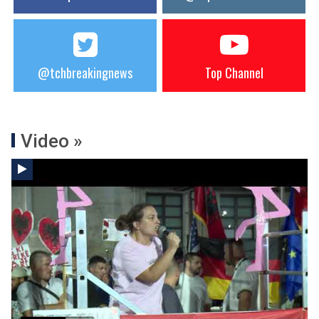
@tchbreakingnews
Top Channel
Video »