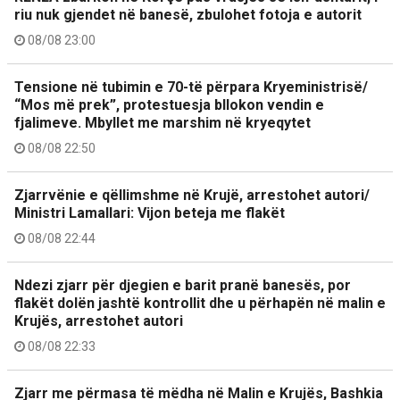
riu nuk gjendet në banesë, zbulohet fotoja e autorit
08/08 23:00
Tensione në tubimin e 70-të përpara Kryeministrisë/
“Mos më prek”, protestuesja bllokon vendin e
fjalimeve. Mbyllet me marshim në kryeqytet
08/08 22:50
Zjarrvënie e qëllimshme në Krujë, arrestohet autori/
Ministri Lamallari: Vijon beteja me flakët
08/08 22:44
Ndezi zjarr për djegien e barit pranë banesës, por
flakët dolën jashtë kontrollit dhe u përhapën në malin e
Krujës, arrestohet autori
08/08 22:33
Zjarr me përmasa të mëdha në Malin e Krujës, Bashkia