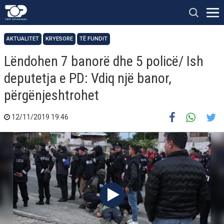
AKTUALITET
KRYESORE
TË FUNDIT
Lëndohen 7 banorë dhe 5 policë/ Ish
deputetja e PD: Vdiq një banor,
përgënjeshtrohet
12/11/2019 19:46