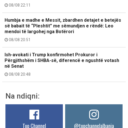
08/08 22:11
Humbja e madhe e Messit, zbardhen detajet e betejës
së babait të “Pleshtit” me sëmundjen e rëndë: Leo
mendoi të largohej nga Botërori
08/08 20:51
Ish-avokati i Trump konfirmohet Prokuror i
Përgjithshëm i SHBA-së, diferencë e ngushtë votash
në Senat
08/08 20:48
Na ndiqni:
Top Channel
@topchannelalbania