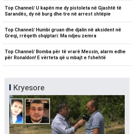
Top Channel/ U kapën me dy pistoleta në Gjashtë të
Sarandës, dy në burg dhe tre në arrest shtëpie
Top Channel/ Humbi gruan dhe djalin në aksident në
Greqi, rrëqeth shqiptari: Ma ndjeu zemra
Top Channel/ Bomba për të vrarë Messin, alarm edhe
për Ronaldon! E vërteta që u mbajt e fshehtë
Kryesore