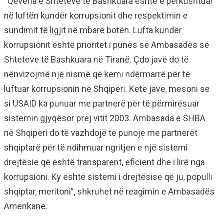
“Qeveria e Shteteve të Bashkuara është e përkushtuar
në luftën kundër korrupsionit dhe respektimin e
sundimit të ligjit në mbarë botën. Lufta kundër
korrupsionit është prioritet i punës së Ambasadës së
Shteteve të Bashkuara në Tiranë. Çdo javë do të
nënvizojmë një nismë që kemi ndërmarrë për të
luftuar korrupsionin në Shqipëri. Këtë javë, mësoni se
si USAID ka punuar me partnerë për të përmirësuar
sistemin gjyqësor prej vitit 2003. Ambasada e SHBA
në Shqipëri do të vazhdojë të punojë me partnerët
shqiptarë për të ndihmuar ngritjen e një sistemi
drejtësie që është transparent, eficient dhe i lirë nga
korrupsioni. Ky është sistemi i drejtësisë që ju, populli
shqiptar, meritoni”, shkruhet në reagimin e Ambasadës
Amerikane.