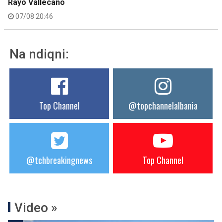
Rayo Vallecano
07/08 20:46
Na ndiqni:
Top Channel
@topchannelalbania
@tchbreakingnews
Top Channel
Video »