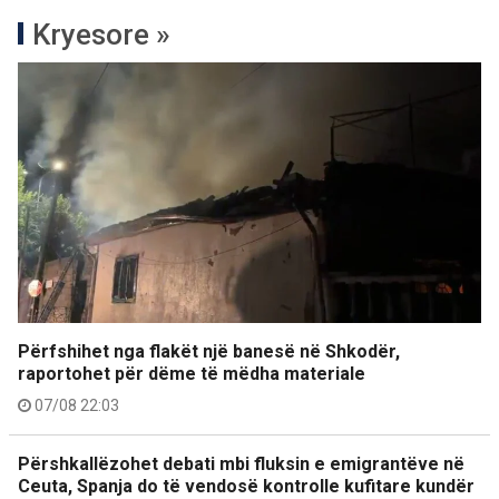
Kryesore »
Përfshihet nga flakët një banesë në Shkodër,
raportohet për dëme të mëdha materiale
07/08 22:03
Përshkallëzohet debati mbi fluksin e emigrantëve në
Ceuta, Spanja do të vendosë kontrolle kufitare kundër