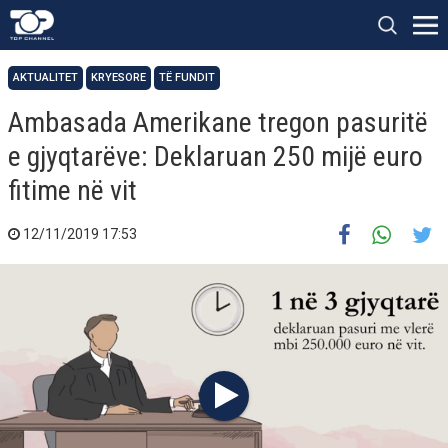
AKTUALITET
KRYESORE
TË FUNDIT
Ambasada Amerikane tregon pasuritë
e gjyqtarëve: Deklaruan 250 mijë euro
fitime në vit
12/11/2019 17:53