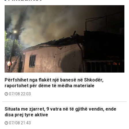
Përfshihet nga flakët një banesë në Shkodër,
raportohet për dëme të mëdha materiale
07/08 22:03
Situata me zjarret, 9 vatra në të gjithë vendin, ende
disa prej tyre aktive
07/08 21:43