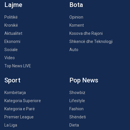
Lajme
Bota
Politikë
Opinion
Kronikë
Koment
Aktualitet
Kosova dhe Rajoni
Ekonomi
Shkencë dhe Teknologji
Sociale
Auto
Video
Top News LIVE
Sport
Pop News
Kombëtarja
Showbiz
Kategoria Superiore
Lifestyle
Kategoria e Parë
Fashion
Premier League
Shëndeti
La Liga
Dieta