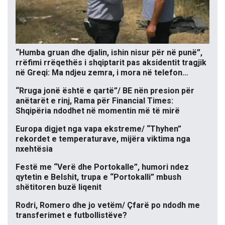
“Humba gruan dhe djalin, ishin nisur për në punë”,
rrëfimi rrëqethës i shqiptarit pas aksidentit tragjik
në Greqi: Ma ndjeu zemra, i mora në telefon…
“Rruga jonë është e qartë”/ BE nën presion për
anëtarët e rinj, Rama për Financial Times:
Shqipëria ndodhet në momentin më të mirë
Europa digjet nga vapa ekstreme/ “Thyhen”
rekordet e temperaturave, mijëra viktima nga
nxehtësia
Festë me “Verë dhe Portokalle”, humori ndez
qytetin e Belshit, trupa e “Portokalli” mbush
shëtitoren buzë liqenit
Rodri, Romero dhe jo vetëm/ Çfarë po ndodh me
transferimet e futbollistëve?