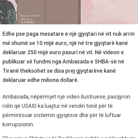
Edhe pse paga mesatare e një gjyqtari në vit nuk arrin
më shumë se 10 mijë euro, një në tre gjyqtarë kanë
deklaruar 250 mijë euro pasuri në vit. Në videon e
publikuar së fundmi nga Ambasada e SHBA-së në
Tiranë theksohet se disa prej gjyqtarëve kanë
deklaruar edhe miliona dollarë.
Ambasada, nëpërmjet një video ilustruese, pasqyron
rolin që USAID ka luajtur në vendin tonë për të
përmirësuar sistemin gjyqësor dhe për të luftuar
korrupsionin.