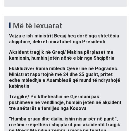
Më të lexuarat
Vajza e ish-ministrit Beqaj heq dorë nga shtetësia
shqiptare, dekreti miratohet nga Presidenti
Aksident tragjik në Greqi/ Makina përplaset me
kamionin, humbin jetën nënë e bir nga Shqipëria
Ekskluzive/ Rama mbledh Qeverinë në Pogradec.
Ministrat raportojnë më 24 dhe 25 gusht, pritet
edhe mbledhja e Asamblesë që mund të ndryshojë
kabinetin
Tragjike/ Po ktheheshin në Gjermani pas
pushimeve në vendlindje, humbin jetën në aksident
tre anëtarët e familjes nga Kosova
“Humba gruan dhe djalin, ishin nisur për në punë”,
rrëfimi rrëqethës i shqiptarit pas aksidentit tragjik
në Greqi: Ma ndjeu zemra, i mora në telefon…