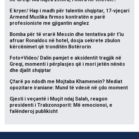
E kryer/ Hap i madh për talentin shqiptar, 17-vjeçari
Armend Muslika firmos kontratën e parë
profesioniste me gjigantin anglez
Bomba për të vrarë Messin dhe tentativa për t’iu
afruar Ronaldos në hotel, dosja sekrete zbulon
kërcënimet që tronditën Botërorin
Foto+Video/ Dalin pamjet e aksidentit tragjik në
Greqi, momenti i përplasjes që i mori jetën nënës
dhe djalit shqiptar
Çfarë po ndodh me Mojtaba Khamenein? Mediat
opozitare iraniane: Mund të vdesë në çdo moment
Gjesti i veçantë i Muçit ndaj Salah, reagon
presidenti i Trabzonsporit: Më emocionoi, e
falënderoj publikisht