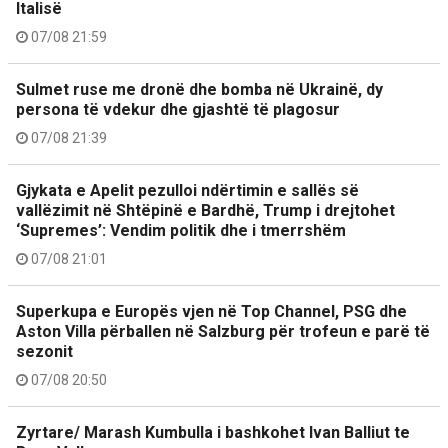
Italisë
07/08 21:59
Sulmet ruse me dronë dhe bomba në Ukrainë, dy
persona të vdekur dhe gjashtë të plagosur
07/08 21:39
Gjykata e Apelit pezulloi ndërtimin e sallës së
vallëzimit në Shtëpinë e Bardhë, Trump i drejtohet
‘Supremes’: Vendim politik dhe i tmerrshëm
07/08 21:01
Superkupa e Europës vjen në Top Channel, PSG dhe
Aston Villa përballen në Salzburg për trofeun e parë të
sezonit
07/08 20:50
Zyrtare/ Marash Kumbulla i bashkohet Ivan Balliut te