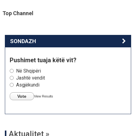
Top Channel
SONDAZH
Pushimet tuaja këtë vit?
Në Shqipëri
Jashtë vendit
Asgjëkundi
Vote
View Results
Aktualitet »