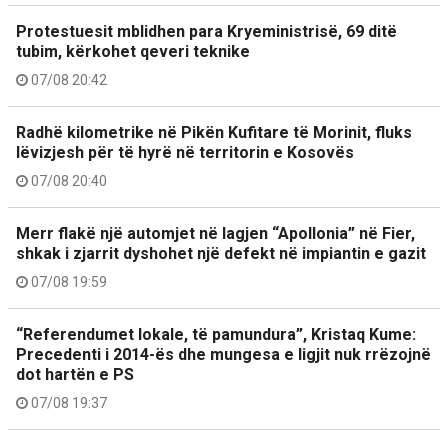
Protestuesit mblidhen para Kryeministrisë, 69 ditë
tubim, kërkohet qeveri teknike
07/08 20:42
Radhë kilometrike në Pikën Kufitare të Morinit, fluks
lëvizjesh për të hyrë në territorin e Kosovës
07/08 20:40
Merr flakë një automjet në lagjen “Apollonia” në Fier,
shkak i zjarrit dyshohet një defekt në impiantin e gazit
07/08 19:59
“Referendumet lokale, të pamundura”, Kristaq Kume:
Precedenti i 2014-ës dhe mungesa e ligjit nuk rrëzojnë
dot hartën e PS
07/08 19:37