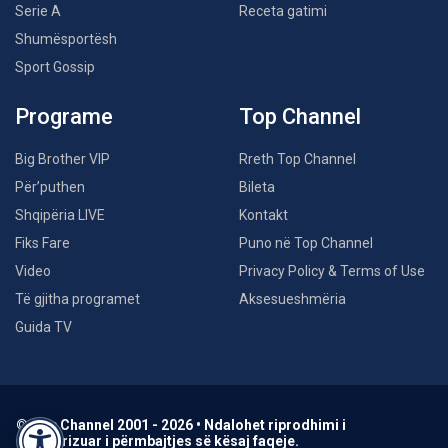
Serie A
Receta gatimi
Shumësportësh
Sport Gossip
Programe
Top Channel
Big Brother VIP
Rreth Top Channel
Për’puthen
Bileta
Shqipëria LIVE
Kontakt
Fiks Fare
Puno në Top Channel
Video
Privacy Policy & Terms of Use
Të gjitha programet
Aksesueshmëria
Guida TV
© Top Channel 2001 - 2026 • Ndalohet riprodhimi i
paautorizuar i përmbajtjes së kësaj faqeje.