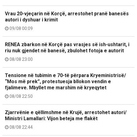
Vrau 20-vjeçarin në Korçë, arrestohet pranë banesës
autori i dyshuar i krimit
09/08 00:09
RENEA zbarkon në Korçë pas vrasjes së ish-ushtarit, i
riu nuk gjendet në banesë, zbulohet fotoja e autorit
08/08 23:00
Tensione në tubimin e 70-të përpara Kryeministrisë/
“Mos më prek”, protestuesja bllokon vendin e
fjalimeve. Mbyllet me marshim në kryeqytet
08/08 22:50
Zjarrvënie e qëllimshme në Krujë, arrestohet autori/
Ministri Lamallari: Vijon beteja me flakët
08/08 22:44