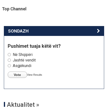
Top Channel
SONDAZH
Pushimet tuaja këtë vit?
Në Shqipëri
Jashtë vendit
Asgjëkundi
Vote
View Results
Aktualitet »