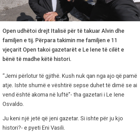
Open udhëtoi drejt Italisë për të takuar Alvin dhe
familjen e tij. Përpara takimin me familjen e 11
vjeçarit Open takoi gazetarët e Le Iene të cilët e
bënë të madhe këtë histori.
“Jemi përlotur të gjithë. Kush nuk qan nga ajo që pamë
atje. Ishte shumë e vështirë sepse duhet të dimë se ai
vend është akoma në luftë”- tha gazetari i Le Iene
Osvaldo.
Ju keni një jetë që jeni gazetar. Si ishte për ju kjo
histori?- e pyeti Eni Vasili.