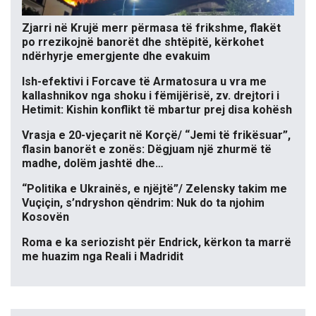
Zjarri në Krujë merr përmasa të frikshme, flakët
po rrezikojnë banorët dhe shtëpitë, kërkohet
ndërhyrje emergjente dhe evakuim
Ish-efektivi i Forcave të Armatosura u vra me
kallashnikov nga shoku i fëmijërisë, zv. drejtori i
Hetimit: Kishin konflikt të mbartur prej disa kohësh
Vrasja e 20-vjeçarit në Korçë/ “Jemi të frikësuar”,
flasin banorët e zonës: Dëgjuam një zhurmë të
madhe, dolëm jashtë dhe…
“Politika e Ukrainës, e njëjtë”/ Zelensky takim me
Vuçiçin, s’ndryshon qëndrim: Nuk do ta njohim
Kosovën
Roma e ka seriozisht për Endrick, kërkon ta marrë
me huazim nga Reali i Madridit