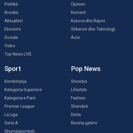
Politikë
Opinion
Kronikë
Koment
Aktualitet
Kosova dhe Rajoni
Ekonomi
Shkencë dhe Teknologji
Sociale
Auto
Video
Top News LIVE
Sport
Pop News
Kombëtarja
Showbiz
Kategoria Superiore
Lifestyle
Kategoria e Parë
Fashion
Premier League
Shëndeti
La Liga
Dieta
Serie A
Receta gatimi
Shumësportësh