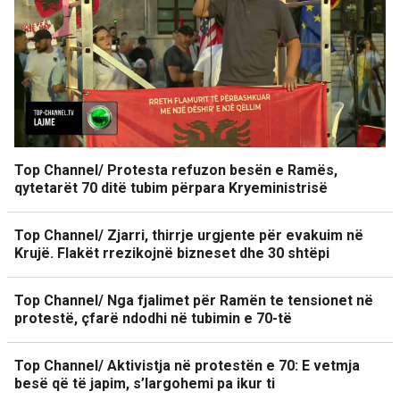
Top Channel/ Protesta refuzon besën e Ramës,
qytetarët 70 ditë tubim përpara Kryeministrisë
Top Channel/ Zjarri, thirrje urgjente për evakuim në
Krujë. Flakët rrezikojnë bizneset dhe 30 shtëpi
Top Channel/ Nga fjalimet për Ramën te tensionet në
protestë, çfarë ndodhi në tubimin e 70-të
Top Channel/ Aktivistja në protestën e 70: E vetmja
besë që të japim, s’largohemi pa ikur ti