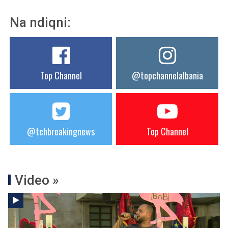
Na ndiqni:
Top Channel
@topchannelalbania
@tchbreakingnews
Top Channel
Video »