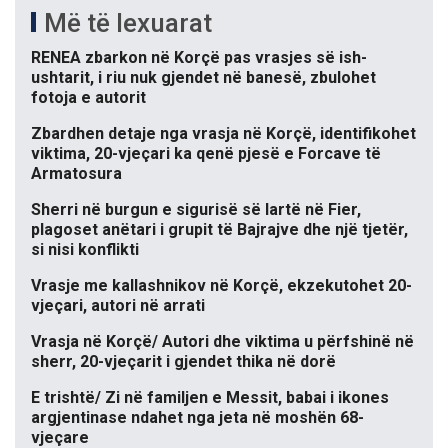
Më të lexuarat
RENEA zbarkon në Korçë pas vrasjes së ish-
ushtarit, i riu nuk gjendet në banesë, zbulohet
fotoja e autorit
Zbardhen detaje nga vrasja në Korçë, identifikohet
viktima, 20-vjeçari ka qenë pjesë e Forcave të
Armatosura
Sherri në burgun e sigurisë së lartë në Fier,
plagoset anëtari i grupit të Bajrajve dhe një tjetër,
si nisi konflikti
Vrasje me kallashnikov në Korçë, ekzekutohet 20-
vjeçari, autori në arrati
Vrasja në Korçë/ Autori dhe viktima u përfshinë në
sherr, 20-vjeçarit i gjendet thika në dorë
E trishtë/ Zi në familjen e Messit, babai i ikones
argjentinase ndahet nga jeta në moshën 68-
vjeçare