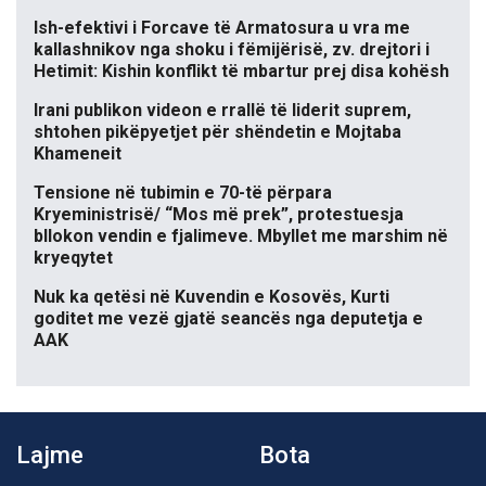
Ish-efektivi i Forcave të Armatosura u vra me
kallashnikov nga shoku i fëmijërisë, zv. drejtori i
Hetimit: Kishin konflikt të mbartur prej disa kohësh
Irani publikon videon e rrallë të liderit suprem,
shtohen pikëpyetjet për shëndetin e Mojtaba
Khameneit
Tensione në tubimin e 70-të përpara
Kryeministrisë/ “Mos më prek”, protestuesja
bllokon vendin e fjalimeve. Mbyllet me marshim në
kryeqytet
Nuk ka qetësi në Kuvendin e Kosovës, Kurti
goditet me vezë gjatë seancës nga deputetja e
AAK
Lajme
Bota