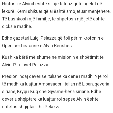
Historia e Alvinit është si një tatuaz qëtë ngelet në
lëkurë. Kemi shikuar që ai është ambjetuar menjëherë.
Të bashkosh një familje, të shpëtosh një jetë është
diçka e madhe.
Edhe gazetari Luigi Pelazza që foli për mikrofonin e
Open për historinë e Alvin Berishës.
Kush ka bërë më shumë në misionin e shpëtimit të
Alvinit?- u pyet Pelazza.
Presioni ndaj qeverisë italiane ka qenë i madh. Nje rol
të madh ka luajtur Ambasadori italian në Liban, qeveria
siriane, Kryqi i Kuq dhe Gjysmë-hëna siriane. Edhe
qeveria shqiptare ka luajtur rol sepse Alvin është
shtetas shqiptar- tha Pelazza.