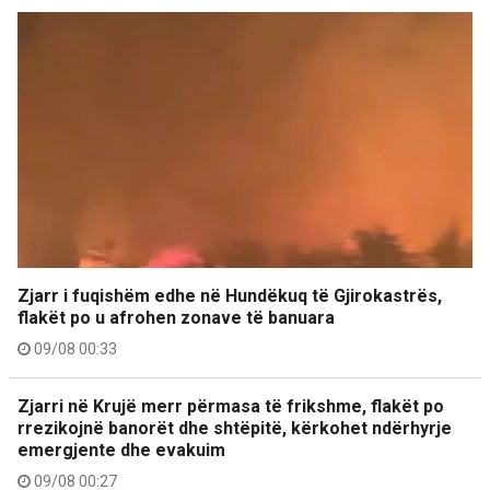
Zjarr i fuqishëm edhe në Hundëkuq të Gjirokastrës,
flakët po u afrohen zonave të banuara
09/08 00:33
Zjarri në Krujë merr përmasa të frikshme, flakët po
rrezikojnë banorët dhe shtëpitë, kërkohet ndërhyrje
emergjente dhe evakuim
09/08 00:27