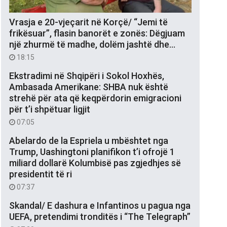
Vrasja e 20-vjeçarit në Korçë/ “Jemi të
frikësuar”, flasin banorët e zonës: Dëgjuam
një zhurmë të madhe, dolëm jashtë dhe…
18:15
Ekstradimi në Shqipëri i Sokol Hoxhës,
Ambasada Amerikane: SHBA nuk është
strehë për ata që keqpërdorin emigracioni
për t’i shpëtuar ligjit
07:05
Abelardo de la Espriela u mbështet nga
Trump, Uashingtoni planifikon t’i ofrojë 1
miliard dollarë Kolumbisë pas zgjedhjes së
presidentit të ri
07:37
Skandal/ E dashura e Infantinos u pagua nga
UEFA, pretendimi tronditës i “The Telegraph”