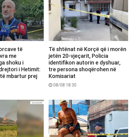
Forcave të
Të shtënat në Korçë që i morën
vra me
jetën 20-vjeçarit, Policia
ga shoku i
identifikon autorin e dyshuar,
drejtori i Hetimit:
tre persona shoqërohen në
 të mbartur prej
Komisariat
08/08 18:30