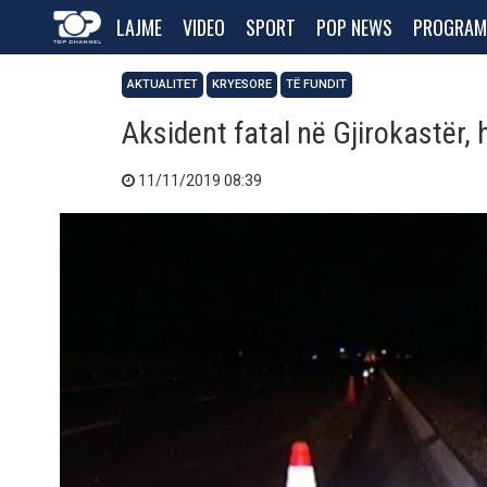
LAJME
VIDEO
SPORT
POP NEWS
PROGRAM
AKTUALITET
KRYESORE
TË FUNDIT
Aksident fatal në Gjirokastër,
11/11/2019 08:39