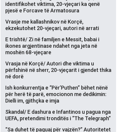
identifikohet viktima, 20-vjeçari ka qenë
pjesë e Forcave të Armatosura
Vrasje me kallashnikov në Korçë,
ekzekutohet 20-vjeçari, autori në arrati
E trishtë/ Zi në familjen e Messit, babai i
ikones argjentinase ndahet nga jeta në
moshën 68-vjeçare
Vrasja në Korçë/ Autori dhe viktima u
përfshinë në sherr, 20-vjeçarit i gjendet thika
në dorë
Ish konkurrentja e “Për’Puthen” bëhet nënë
për herë të parë, emocionon me dedikimin:
Dielli im, gjithçka e imja
Skandal/ E dashura e Infantinos u pagua nga
UEFA, pretendimi tronditës i “The Telegraph”
“Sa duhet të paguaj për vajzën?” Autoritetet