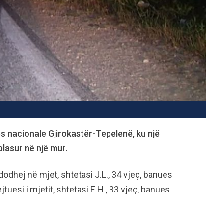
ës nacionale Gjirokastër-Tepelenë, ku një
lasur në një mur.
odhej në mjet, shtetasi J.L., 34 vjeç, banues
tuesi i mjetit, shtetasi E.H., 33 vjeç, banues