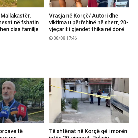
 Mallakastër,
Vrasja në Korçë/ Autori dhe
nesat në fshatin
viktima u përfshinë në sherr, 20-
hen disa familje
vjeçarit i gjendet thika në dorë
08/08 17:46
Forcave të
Të shtënat në Korçë që i morën
vra me
jetën 20-vjeçarit, Policia