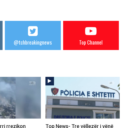
@tchbreakingnews
Top Channel
ri rrezikon
Top News- Tre vëllezër i vënë