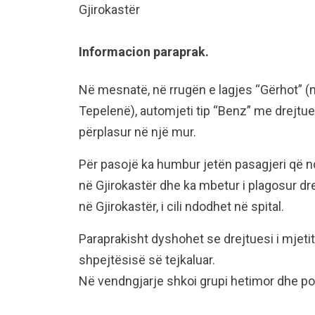
Gjirokastër
Informacion paraprak.
Në mesnatë, në rrugën e lagjes “Gërhot” (n
Tepelenë), automjeti tip “Benz” me drejtue
përplasur në një mur.
Për pasojë ka humbur jetën pasagjeri që nd
në Gjirokastër dhe ka mbetur i plagosur drej
në Gjirokastër, i cili ndodhet në spital.
Paraprakisht dyshohet se drejtuesi i mjeti
shpejtësisë së tejkaluar.
Në vendngjarje shkoi grupi hetimor dhe po 