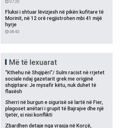
07:20
Fluksi i shtuar lëvizjesh në pikën kufitare të
Morinit, në 12 orë regjistrohen mbi 41 mijë
hyrje
08:40
Më të lexuarat
“Kthehu në Shqipëri”/ Sulm racist në rrjetet
sociale ndaj gazetarit grek me origjinë
shqiptare: Je mysafir këtu, nuk duhet të
flasësh
Sherri në burgun e sigurisë së lartë në Fier,
plagoset anëtari i grupit të Bajrajve dhe një
tjetër, si nisi konflikti
Zbardhen detaje nga vrasja në Korçë,