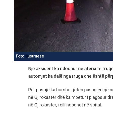
Foto ilustruese
Një aksident ka ndodhur në afërsi të rrug
automjet ka dalë nga rruga dhe është përp
Për pasojë ka humbur jetën pasagjeri që nd
në Gjirokastër dhe ka mbetur i plagosur drej
në Gjirokastër, i cili ndodhet në spital.