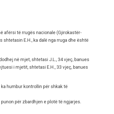
ë afërsi të rrugës nacionale (Gjirokastër-
s shtetasin E.H., ka dalë nga rruga dhe është
odhej në mjet, shtetasi J.L., 34 vjeç, banues
tuesi i mjetit, shtetasi E.H., 33 vjeç, banues
t ka humbur kontrollin për shkak të
punon për zbardhjen e plotë të ngjarjes.