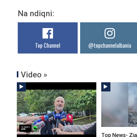
Na ndiqni:
Top Channel
@topchannelalbania
Video »
Top News- Zjar