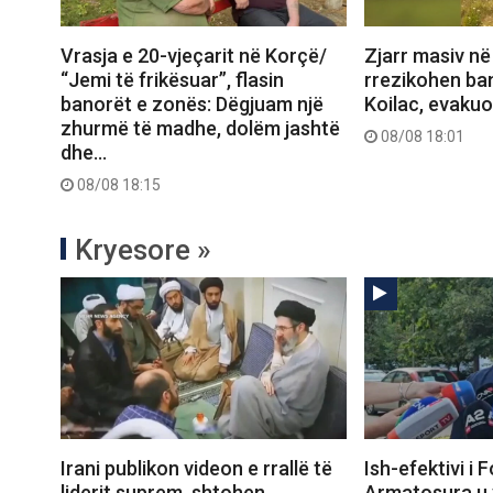
Vrasja e 20-vjeçarit në Korçë/
Zjarr masiv në
“Jemi të frikësuar”, flasin
rrezikohen ba
banorët e zonës: Dëgjuam një
Koilac, evakuo
zhurmë të madhe, dolëm jashtë
08/08 18:01
dhe…
08/08 18:15
Kryesore »
Irani publikon videon e rrallë të
Ish-efektivi i 
liderit suprem, shtohen
Armatosura u 