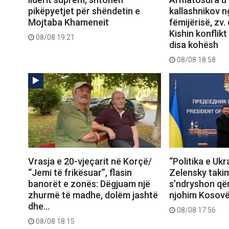
pikëpyetjet për shëndetin e
kallashnikov n
Mojtaba Khameneit
fëmijërisë, zv. 
Kishin konflikt
08/08 19:21
disa kohësh
08/08 18:58
Vrasja e 20-vjeçarit në Korçë/
“Politika e Ukr
“Jemi të frikësuar”, flasin
Zelensky taki
banorët e zonës: Dëgjuam një
s’ndryshon që
zhurmë të madhe, dolëm jashtë
njohim Kosov
dhe…
08/08 17:56
08/08 18:15