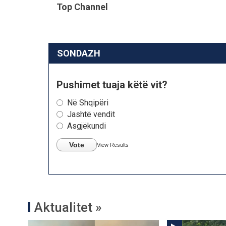
Top Channel
SONDAZH
Pushimet tuaja këtë vit?
Në Shqipëri
Jashtë vendit
Asgjëkundi
Vote
View Results
Aktualitet »