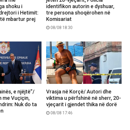
ga shoku i
identifikon autorin e dyshuar,
drejtori i Hetimit:
tre persona shoqërohen në
 të mbartur prej
Komisariat
08/08 18:30
ainës, e njëjtë”/
Vrasja në Korçë/ Autori dhe
m me Vuçiçin,
viktima u përfshinë në sherr, 20-
ndrim: Nuk do ta
vjeçarit i gjendet thika në dorë
ën
08/08 17:46