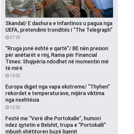
Skandal/ E dashura e Infantinos u pagua nga
UEFA, pretendimi tronditës i “The Telegraph”
07:20
“Rruga jonë është e qartë”/ BE nën presion
për anëtarët e rinj, Rama për Financial
Times: Shqipëria ndodhet në momentin më
të mirë
12:02
Europa digjet nga vapa ekstreme/ “Thyhen”
rekordet e temperaturave, mijëra viktima
nga nxehtësia
12:50
Festë me “Verë dhe Portokalle”, humori
ndez qytetin e Belshit, trupa e “Portokalli”
mbush shëtitoren buzë liqenit