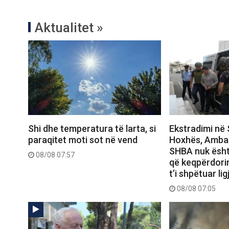
Aktualitet »
Shi dhe temperatura të larta, si
Ekstradimi në 
paraqitet moti sot në vend
Hoxhës, Amba
SHBA nuk ësht
08/08 07:57
që keqpërdori
t’i shpëtuar ligj
08/08 07:05