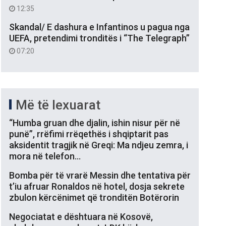
12:35
Skandal/ E dashura e Infantinos u pagua nga
UEFA, pretendimi tronditës i “The Telegraph”
07:20
Më të lexuarat
“Humba gruan dhe djalin, ishin nisur për në
punë”, rrëfimi rrëqethës i shqiptarit pas
aksidentit tragjik në Greqi: Ma ndjeu zemra, i
mora në telefon…
Bomba për të vrarë Messin dhe tentativa për
t’iu afruar Ronaldos në hotel, dosja sekrete
zbulon kërcënimet që tronditën Botërorin
Negociatat e dështuara në Kosovë,