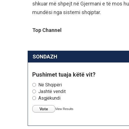
shkuar më shpejt në Gjermani e të mos hum
mundësi nga sistemi shqiptar.
Top Channel
SONDAZH
Pushimet tuaja këtë vit?
Në Shqipëri
Jashtë vendit
Asgjëkundi
Vote
View Results