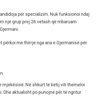
kandidoja për specializim. Nuk funksionoi ndaj
im një grup prej 26 vetash që mbaruam
 Gjermani.
et përkoi me thirrje nga ana e Gjermanisë për
n.
 mjekësisë. Në shkurt të këtij viti themeloi
 Dhe aktualisht po punojnë për të ngritur