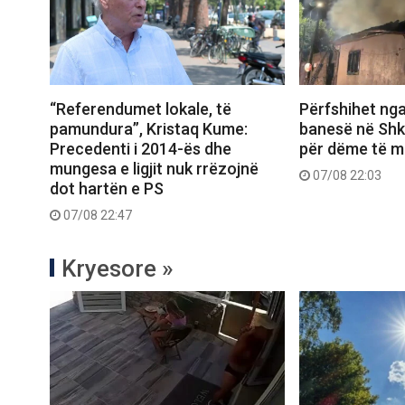
“Referendumet lokale, të
Përfshihet nga
pamundura”, Kristaq Kume:
banesë në Shk
Precedenti i 2014-ës dhe
për dëme të m
mungesa e ligjit nuk rrëzojnë
07/08 22:03
dot hartën e PS
07/08 22:47
Kryesore »