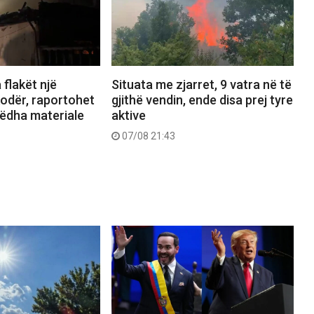
 flakët një
Situata me zjarret, 9 vatra në të
odër, raportohet
gjithë vendin, ende disa prej tyre
ëdha materiale
aktive
07/08 21:43