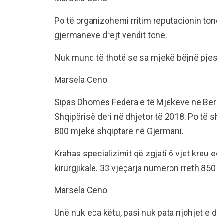
Po të organizohemi rritim reputacionin t
gjermanëve drejt vendit tonë.
Nuk mund të thotë se sa mjekë bëjnë pjesë 
Marsela Ceno:
Sipas Dhomës Federale të Mjekëve në Berli
Shqipërisë deri në dhjetor të 2018. Po të 
800 mjekë shqiptarë në Gjermani.
Krahas specializimit që zgjati 6 vjet kreu 
kirurgjikale. 33 vjeçarja numëron rreth 850 
Marsela Ceno:
Unë nuk eca këtu, pasi nuk pata njohjet e