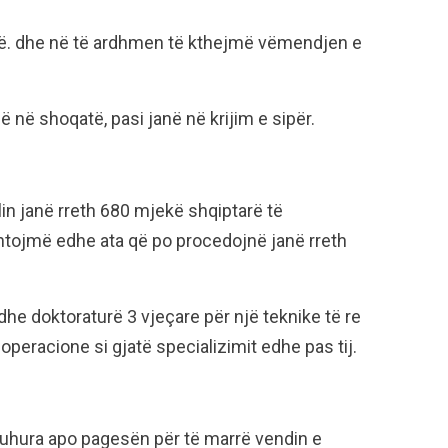
onë. dhe në të ardhmen të kthejmë vëmendjen e
në shoqatë, pasi janë në krijim e sipër.
n janë rreth 680 mjekë shqiptarë të
shtojmë edhe ata që po procedojnë janë rreth
edhe doktoraturë 3 vjeçare për një teknike të re
operacione si gjatë specializimit edhe pas tij.
 duhura apo pagesën për të marrë vendin e