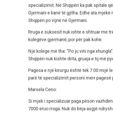
specializimit. Në Shqipëri ka pak spitale q
Gjermani e kanë të gjitha. Edhe ata mjekë 
Shqipëri po vijnë në Gjermani.
Rruga e suksesit nuk ishte e shtruar me trë
kolegëve gjermanë, por për pak kohë.
Një kolege më tha: “Po ju vini nga xhungla”
Shqipëri nuk kishte drita, gruaja e tij më py
Pagesa e një kirurgu është tek 7 00 mijë le
parë të specializimit personi merr pagesë 
Marsela Ceno:
Si mjek i specializuar paga pëson vazhdimis
7000 eruo rroga. Nuk do bëja asgjë ndrysh