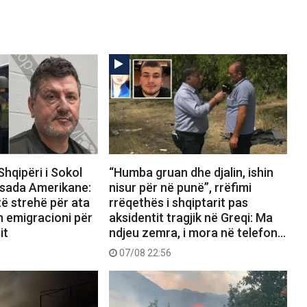
Shqipëri i Sokol
“Humba gruan dhe djalin, ishin
sada Amerikane:
nisur për në punë”, rrëfimi
ë strehë për ata
rrëqethës i shqiptarit pas
n emigracioni për
aksidentit tragjik në Greqi: Ma
it
ndjeu zemra, i mora në telefon…
07/08 22:56