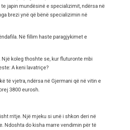
ë te japin mundësinë e specializimit, ndërsa në
nga brezi ynë që bënë specializimin në
ndafila. Në fillim haste paragjykimet e
. Një koleg thoshte se, kur fluturonte mbi
este: A keni lavatriçe?
kë të vjetra, ndërsa në Gjermani që në vitin e
prej 3800 eurosh.
ht rritje. Një mjeku si unë i shkon deri në
e. Ndoshta do kisha marre vendimin për të