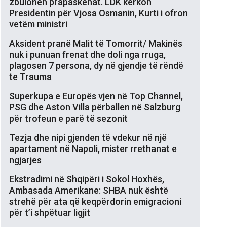
zbulohen prapaskenat. LDK kërkon
Presidentin për Vjosa Osmanin, Kurti i ofron
vetëm ministri
Aksident pranë Malit të Tomorrit/ Makinës
nuk i punuan frenat dhe doli nga rruga,
plagosen 7 persona, dy në gjendje të rëndë
te Trauma
Superkupa e Europës vjen në Top Channel,
PSG dhe Aston Villa përballen në Salzburg
për trofeun e parë të sezonit
Tezja dhe nipi gjenden të vdekur në një
apartament në Napoli, mister rrethanat e
ngjarjes
Ekstradimi në Shqipëri i Sokol Hoxhës,
Ambasada Amerikane: SHBA nuk është
strehë për ata që keqpërdorin emigracioni
për t’i shpëtuar ligjit