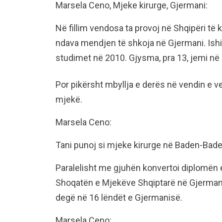
Marsela Ceno, Mjeke kirurge, Gjermani:
Në fillim vendosa ta provoj në Shqipëri të 
ndava mendjen të shkoja në Gjermani. Ish
studimet në 2010. Gjysma, pra 13, jemi në
Por pikërsht mbyllja e derës në vendin e v
mjekë.
Marsela Ceno:
Tani punoj si mjeke kirurge në Baden-Bade
Paralelisht me gjuhën konvertoi diplomën e
Shoqatën e Mjekëve Shqiptarë në Gjermani.
degë në 16 lëndët e Gjermanisë.
Marsela Ceno: