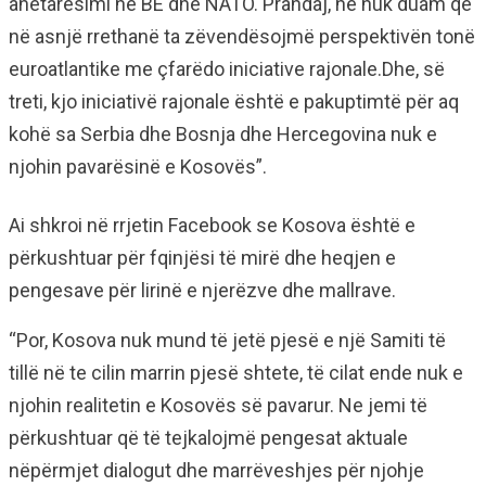
anëtarësimi në BE dhe NATO. Prandaj, ne nuk duam që
në asnjë rrethanë ta zëvendësojmë perspektivën tonë
euroatlantike me çfarëdo iniciative rajonale.Dhe, së
treti, kjo iniciativë rajonale është e pakuptimtë për aq
kohë sa Serbia dhe Bosnja dhe Hercegovina nuk e
njohin pavarësinë e Kosovës”.
Ai shkroi në rrjetin Facebook se Kosova është e
përkushtuar për fqinjësi të mirë dhe heqjen e
pengesave për lirinë e njerëzve dhe mallrave.
“Por, Kosova nuk mund të jetë pjesë e një Samiti të
tillë në te cilin marrin pjesë shtete, të cilat ende nuk e
njohin realitetin e Kosovës së pavarur. Ne jemi të
përkushtuar që të tejkalojmë pengesat aktuale
nëpërmjet dialogut dhe marrëveshjes për njohje