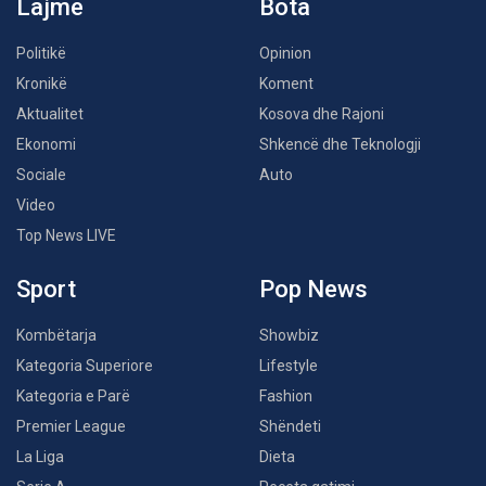
Lajme
Bota
Politikë
Opinion
Kronikë
Koment
Aktualitet
Kosova dhe Rajoni
Ekonomi
Shkencë dhe Teknologji
Sociale
Auto
Video
Top News LIVE
Sport
Pop News
Kombëtarja
Showbiz
Kategoria Superiore
Lifestyle
Kategoria e Parë
Fashion
Premier League
Shëndeti
La Liga
Dieta