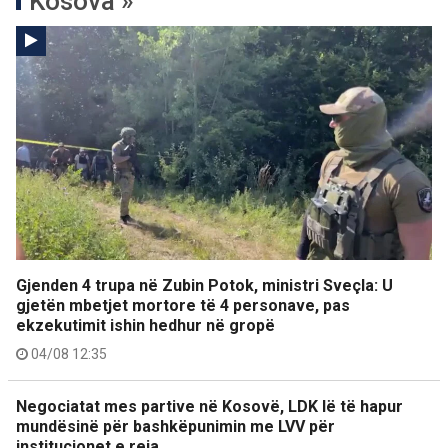
Kosova »
Gjenden 4 trupa në Zubin Potok, ministri Sveçla: U
gjetën mbetjet mortore të 4 personave, pas
ekzekutimit ishin hedhur në gropë
04/08 12:35
Negociatat mes partive në Kosovë, LDK lë të hapur
mundësinë për bashkëpunimin me LVV për
institucionet e reja