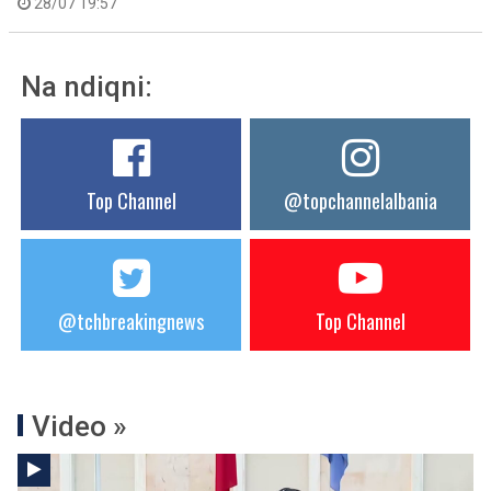
28/07 19:57
Na ndiqni:
Top Channel
@topchannelalbania
@tchbreakingnews
Top Channel
Video »