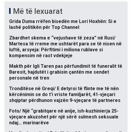
Më të lexuarat
Grida Duma rrëfen bisedën me Lori Hoxhën: Si e
lashë politikën për Top Channel
Zbardhet skema e “vejushave të zeza” në Rusi/
Martesa të rreme me ushtarët para se të nisen në
luftë, arsyeja: Përfitimi i miliona rublave si
kompensim në rast vdekjeje
Makth për Igli Taren pas përfundimit të funeralit të
Baresit, hajdutët i grabisin çantën me sendet
personale në tren
Tronditëse në Greqi/ E detyroi të flinte me të nën
kërcënimin se do t’i vriste familjarët, 41-vjeçari
shqiptar përdhunon vajzën 9-vjeçare të partneres
Foto/ Një “grabitqare në anije, ish-kuzhinierja 25-
vjeçare akuzohet për një sërë sulmesh seksuale
ndaj… marinarëve