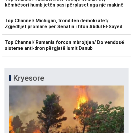
këmbësori humb jetën pasi përplaset nga një makinë
Top Channel/ Michigan, tronditen demokratët/
Zgjedhjet promare për Senatin i fiton Abdul El-Sayed
Top Channel/ Rumania forcon mbrojtjen/ Do vendosë
sisteme anti-dron përgjatë lumit Danub
Kryesore