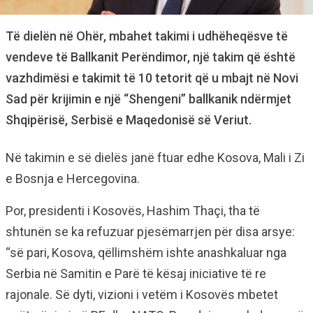
Të dielën në Ohër, mbahet takimi i udhëheqësve të
vendeve të Ballkanit Perëndimor, një takim që është
vazhdimësi e takimit të 10 tetorit që u mbajt në Novi
Sad për krijimin e një “Shengeni” ballkanik ndërmjet
Shqipërisë, Serbisë e Maqedonisë së Veriut.
Në takimin e së dielës janë ftuar edhe Kosova, Mali i Zi
e Bosnja e Hercegovina.
Por, presidenti i Kosovës, Hashim Thaçi, tha të
shtunën se ka refuzuar pjesëmarrjen për disa arsye:
“së pari, Kosova, qëllimshëm ishte anashkaluar nga
Serbia në Samitin e Parë të kësaj iniciative të re
rajonale. Së dyti, vizioni i vetëm i Kosovës mbetet