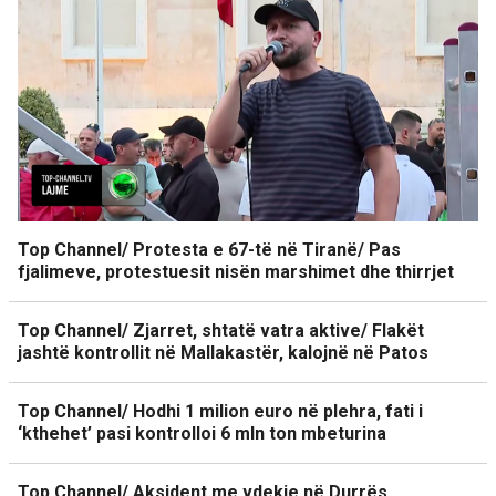
Top Channel/ Protesta e 67-të në Tiranë/ Pas
fjalimeve, protestuesit nisën marshimet dhe thirrjet
Top Channel/ Zjarret, shtatë vatra aktive/ Flakët
jashtë kontrollit në Mallakastër, kalojnë në Patos
Top Channel/ Hodhi 1 milion euro në plehra, fati i
‘kthehet’ pasi kontrolloi 6 mln ton mbeturina
Top Channel/ Aksident me vdekje në Durrës,