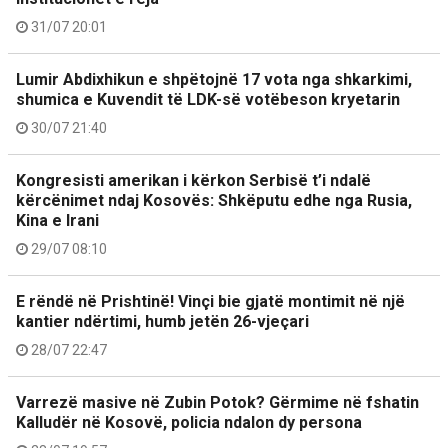
31/07 20:01
Lumir Abdixhikun e shpëtojnë 17 vota nga shkarkimi,
shumica e Kuvendit të LDK-së votëbeson kryetarin
30/07 21:40
Kongresisti amerikan i kërkon Serbisë t’i ndalë
kërcënimet ndaj Kosovës: Shkëputu edhe nga Rusia,
Kina e Irani
29/07 08:10
E rëndë në Prishtinë! Vinçi bie gjatë montimit në një
kantier ndërtimi, humb jetën 26-vjeçari
28/07 22:47
Varrezë masive në Zubin Potok? Gërmime në fshatin
Kalludër në Kosovë, policia ndalon dy persona