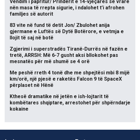
Vendim i papritur/ Prindërit e 14-vjeçares së vrarë
nën masa të rrepta sigurie, i ndalohet t’i afrohen
familjes së autorit
83 vite në fund të detit Jon/ Zbulohet anija
gjermane e Luftës së Dytë Botërore, e vetmja e
llojit të saj në botë
Zgjerimi i superstradës Tiranë-Durrës në fazën e
tretë, ARRSH: Më 6-7 gusht aksi bllokohet pas
mesnatës për më shumë se 4 orë
Me peshë rreth 4 tonë dhe me shpejtësi mbi 8 mijë
km/orë, një pjesë e raketës Falcon 9 të SpaceX
përplaset në Hënë
Kthesë dramatike në jetën e ish-lojtarit të
kombëtares shqiptare, arrestohet për shpërndarje
kokaine