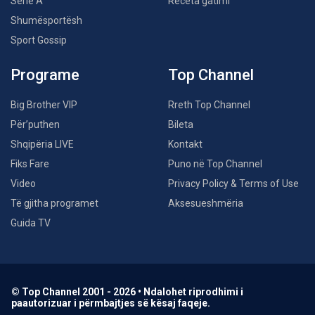
Serie A
Receta gatimi
Shumësportësh
Sport Gossip
Programe
Top Channel
Big Brother VIP
Rreth Top Channel
Për’puthen
Bileta
Shqipëria LIVE
Kontakt
Fiks Fare
Puno në Top Channel
Video
Privacy Policy & Terms of Use
Të gjitha programet
Aksesueshmëria
Guida TV
© Top Channel 2001 - 2026 • Ndalohet riprodhimi i
paautorizuar i përmbajtjes së kësaj faqeje.