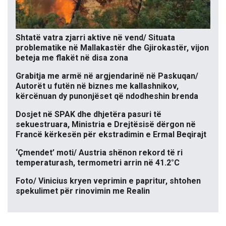
Shtatë vatra zjarri aktive në vend/ Situata
problematike në Mallakastër dhe Gjirokastër, vijon
beteja me flakët në disa zona
Grabitja me armë në argjendarinë në Paskuqan/
Autorët u futën në biznes me kallashnikov,
kërcënuan dy punonjëset që ndodheshin brenda
Dosjet në SPAK dhe dhjetëra pasuri të
sekuestruara, Ministria e Drejtësisë dërgon në
Francë kërkesën për ekstradimin e Ermal Beqirajt
‘Çmendet’ moti/ Austria shënon rekord të ri
temperaturash, termometri arrin në 41.2°C
Foto/ Vinicius kryen veprimin e papritur, shtohen
spekulimet për rinovimin me Realin