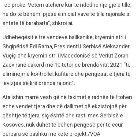
reciproke. Vetëm atëherë kur të ndodhë një gjë e tillë,
ne do të bëhemi pjesë e iniciativave të tilla rajonale si
shtete të barabarta”, shkroi ai.
Udhëheqësit e tre vendeve ballkanike, kryeministri i
Shqipërisë Edi Rama, Presidenti i Serbisë Aleksandër
Vuçiç dhe kryeministri i Maqedonisë së Veriut Zoran
Zaev ranë dakord më 10 tetor që brenda vitit 2021 “të
eliminojmë kontrollet kufitare dhe pengesat e tjera të
lëvizjes së lirë brenda rajonit”.
Ata ishin marrë vesh që në takimet e radhës të ftohen
edhe vendet tjera dhe që dallimet që ekzistojnë për
çështje të tjera, siç është dhe rasti mes Serbisë e
Kosovës, nuk duhet të bëhen pengesë për të ecur
përpara së bashku me këtë projekt./VOA