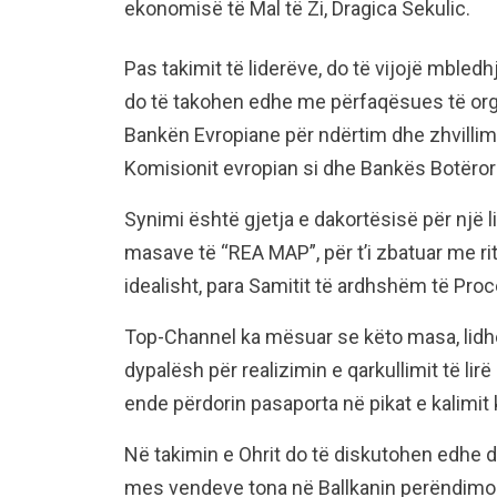
ekonomisë të Mal të Zi, Dragica Sekulic.
Pas takimit të liderëve, do të vijojë mbledh
do të takohen edhe me përfaqësues të org
Bankën Evropiane për ndërtim dhe zhvillim
Komisionit evropian si dhe Bankës Botëror
Synimi është gjetja e dakortësisë për një l
masave të “REA MAP”, për t’i zbatuar me r
idealisht, para Samitit të ardhshëm të Proces
Top-Channel ka mësuar se këto masa, lidhen
dypalësh për realizimin e qarkullimit të li
ende përdorin pasaporta në pikat e kalimit k
Në takimin e Ohrit do të diskutohen edhe d
mes vendeve tona në Ballkanin perëndimor 