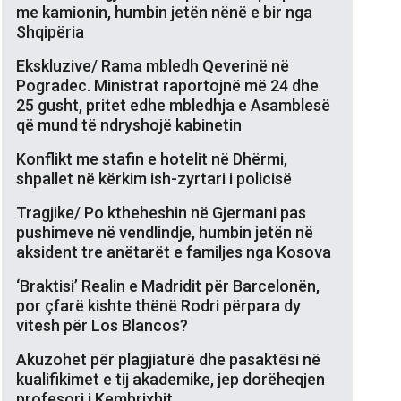
me kamionin, humbin jetën nënë e bir nga
Shqipëria
Ekskluzive/ Rama mbledh Qeverinë në
Pogradec. Ministrat raportojnë më 24 dhe
25 gusht, pritet edhe mbledhja e Asamblesë
që mund të ndryshojë kabinetin
Konflikt me stafin e hotelit në Dhërmi,
shpallet në kërkim ish-zyrtari i policisë
Tragjike/ Po ktheheshin në Gjermani pas
pushimeve në vendlindje, humbin jetën në
aksident tre anëtarët e familjes nga Kosova
‘Braktisi’ Realin e Madridit për Barcelonën,
por çfarë kishte thënë Rodri përpara dy
vitesh për Los Blancos?
Akuzohet për plagjiaturë dhe pasaktësi në
kualifikimet e tij akademike, jep dorëheqjen
profesori i Kembrixhit