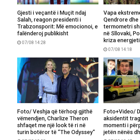
Gjesti i veçantë i Muçit ndaj
Vapa ekstrem
Salah, reagon presidenti i
Qendrore dhe 
Trabzonsporit: Më emocionoi, e
termometri sh
falënderoj publikisht
në Sllovaki, P
kriza energjet
07/08 14:28
07/08 14:18
Foto/ Veshja që tërhoqi gjithë
Foto+Video/ D
vëmendjen, Charlize Theron
aksidentit trag
shfaqet me një look të ri në
momenti i përp
turin botëror të “The Odyssey”
jetën nënës dh