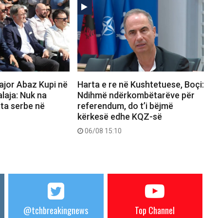
ajor Abaz Kupi në
Harta e re në Kushtetuese, Boçi:
alaja: Nuk na
Ndihmë ndërkombëtarëve për
ata serbe në
referendum, do t’i bëjmë
kërkesë edhe KQZ-së
06/08 15:10
@tchbreakingnews
Top Channel