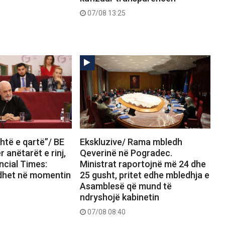
07/08 13:25
htë e qartë”/ BE
Ekskluzive/ Rama mbledh
 anëtarët e rinj,
Qeverinë në Pogradec.
ncial Times:
Ministrat raportojnë më 24 dhe
dhet në momentin
25 gusht, pritet edhe mbledhja e
Asamblesë që mund të
ndryshojë kabinetin
07/08 08:40