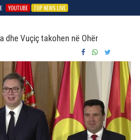
E
YOUTUBE
TOP NEWS LIVE
ma dhe Vuçiç takohen në Ohër