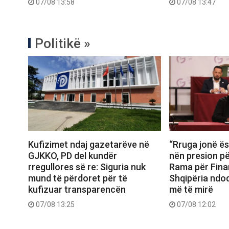
07/08 13:58
07/08 13:47
Politikë »
Kufizimet ndaj gazetarëve në
“Rruga jonë ës
GJKKO, PD del kundër
nën presion për
rregullores së re: Siguria nuk
Rama për Fina
mund të përdoret për të
Shqipëria ndo
kufizuar transparencën
më të mirë
07/08 13:25
07/08 12:02