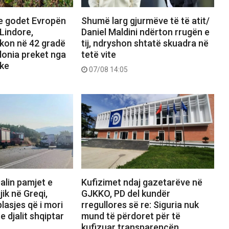
e godet Evropën
Shumë larg gjurmëve të të atit/
Lindore,
Daniel Maldini ndërton rrugën e
kon në 42 gradë
tij, ndryshon shtatë skuadra në
olonia preket nga
tetë vite
ike
07/08 14:05
alin pamjet e
Kufizimet ndaj gazetarëve në
jik në Greqi,
GJKKO, PD del kundër
lasjes që i mori
rregullores së re: Siguria nuk
e djalit shqiptar
mund të përdoret për të
kufizuar transparencën