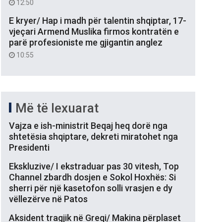
12:50
E kryer/ Hap i madh për talentin shqiptar, 17-
vjeçari Armend Muslika firmos kontratën e
parë profesioniste me gjigantin anglez
10:55
Më të lexuarat
Vajza e ish-ministrit Beqaj heq dorë nga
shtetësia shqiptare, dekreti miratohet nga
Presidenti
Ekskluzive/ I ekstraduar pas 30 vitesh, Top
Channel zbardh dosjen e Sokol Hoxhës: Si
sherri për një kasetofon solli vrasjen e dy
vëllezërve në Patos
Aksident tragjik në Greqi/ Makina përplaset