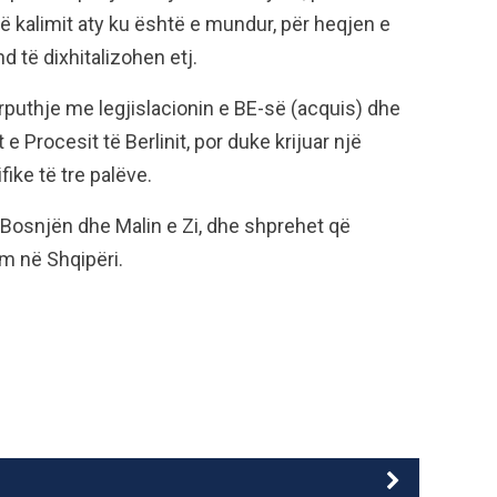
ë kalimit aty ku është e mundur, për heqjen e
d të dixhitalizohen etj.
rputhje me legjislacionin e BE-së (acquis) dhe
rocesit të Berlinit, por duke krijuar një
ike të tre palëve.
 Bosnjën dhe Malin e Zi, dhe shprehet që
ëm në Shqipëri.