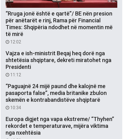
“Rruga jonë është e qartë”/ BE nën presion
për anëtarët e rinj, Rama për Financial
Times: Shqipëria ndodhet në momentin më
të mirë
12:02
Vajza e ish-ministrit Beqaj heq dorë nga
shtetësia shqiptare, dekreti miratohet nga
Presidenti
11:12
“Paguajnë 24 mijë paund dhe kalojnë me
pasaporta false”, media britanike zbulon
skemën e kontrabandistëve shqiptarë
10:34
Europa digjet nga vapa ekstreme/ “Thyhen”
rekordet e temperaturave, mijëra viktima
nga nxehtësia