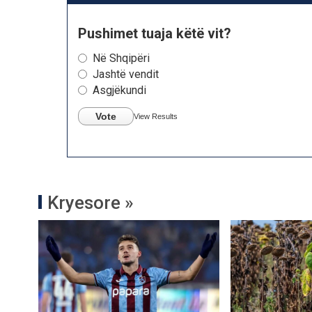
Pushimet tuaja këtë vit?
Në Shqipëri
Jashtë vendit
Asgjëkundi
Vote
View Results
Kryesore »