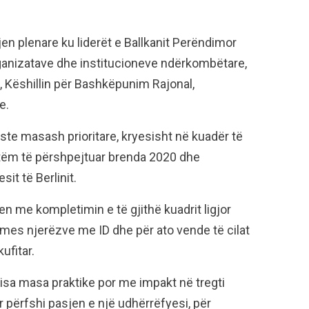
jen plenare ku liderët e Ballkanit Perëndimor
anizatave dhe institucioneve ndërkombëtare,
, Këshillin për Bashkëpunim Rajonal,
e.
iste masash prioritare, kryesisht në kuadër të
itëm të përshpejtuar brenda 2020 dhe
it të Berlinit.
 me kompletimin e të gjithë kuadrit ligjor
rë mes njerëzve me ID dhe për ato vende të cilat
ufitar.
isa masa praktike por me impakt në tregti
përfshi pasjen e një udhërrëfyesi, për