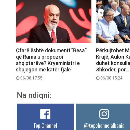
Çfarë është dokumenti “Besa”
Përkujtohet M
që Rama u propozoi
Krujë, Aulon K
shqiptarëve? Kryeministri e
duhet konsull
shpjegon me katër fjalë
Shkodër, por…
06/08 17:55
06/08 15:24
Na ndiqni:
Top Channel
@topchannelalbania