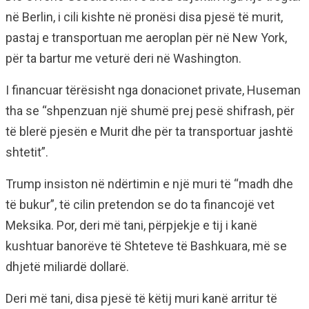
në Berlin, i cili kishte në pronësi disa pjesë të murit,
pastaj e transportuan me aeroplan për në New York,
për ta bartur me veturë deri në Washington.
I financuar tërësisht nga donacionet private, Huseman
tha se “shpenzuan një shumë prej pesë shifrash, për
të blerë pjesën e Murit dhe për ta transportuar jashtë
shtetit”.
Trump insiston në ndërtimin e një muri të “madh dhe
të bukur”, të cilin pretendon se do ta financojë vet
Meksika. Por, deri më tani, përpjekje e tij i kanë
kushtuar banorëve të Shteteve të Bashkuara, më se
dhjetë miliardë dollarë.
Deri më tani, disa pjesë të këtij muri kanë arritur të