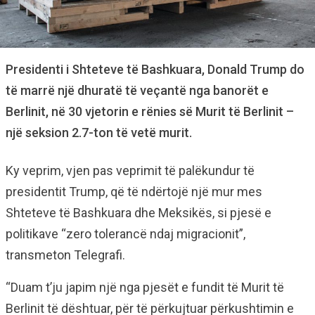
Presidenti i Shteteve të Bashkuara, Donald Trump do
të marrë një dhuratë të veçantë nga banorët e
Berlinit, në 30 vjetorin e rënies së Murit të Berlinit –
një seksion 2.7-ton të vetë murit.
Ky veprim, vjen pas veprimit të palëkundur të
presidentit Trump, që të ndërtojë një mur mes
Shteteve të Bashkuara dhe Meksikës, si pjesë e
politikave “zero tolerancë ndaj migracionit”,
transmeton Telegrafi.
“Duam t’ju japim një nga pjesët e fundit të Murit të
Berlinit të dështuar, për të përkujtuar përkushtimin e