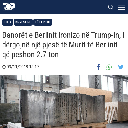
BOTA
KRYESORE
TË FUNDIT
Banorët e Berlinit ironizojnë Trump-in, i
dërgojnë një pjesë të Murit të Berlinit
që peshon 2.7 ton
09/11/2019 13:17