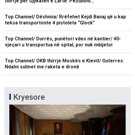
thirrje për Gjykatën e Lartë: Pezulloni…
Top Channel/ Dëshmia/ Rrëfehet Kejdi Banaj që u kap
teksa transportonte 4 pistoleta “Glock”
Top Channel/ Durrës, punëtori vdes në kantier/ 40-
vjeçari u transportua në spital, por nuk mbijetoi
Top Channel/ OKB thirrje Moskës e Kievit/ Guterres:
Ndalni sulmet me raketa e dronë
Kryesore