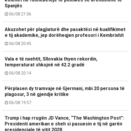
Spanjës
06/08 21:06
Akuzohet për plagjiaturë dhe pasaktësi në kualifikimet
e tij akademike, jep dorëheqjen profesori i Kembrixhit
06/08 20:45
Vala e të nxehtit, Sllovakia thyen rekordin,
temperaturat shkojnë në 42.2 gradë
06/08 20:14
Përplasen dy tramvaje në Gjermani, mbi 20 persona të
plagosur, 3 në gjendje kritike
06/08 19:57
Trump i hap rrugën JD Vance, “The Washington Post”:
Presidenti amerikan e sheh si pasuesin e tij në garën
presidenciale të vitit 2028