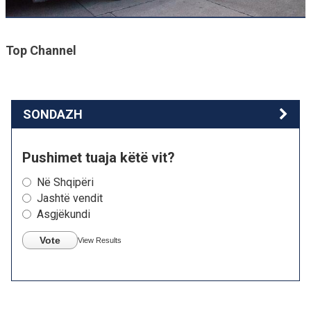
Top Channel
SONDAZH
Pushimet tuaja këtë vit?
Në Shqipëri
Jashtë vendit
Asgjëkundi
Vote
View Results