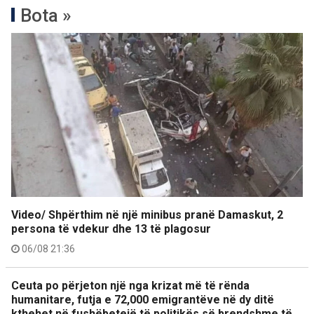
Bota »
Video/ Shpërthim në një minibus pranë Damaskut, 2
persona të vdekur dhe 13 të plagosur
06/08 21:36
Ceuta po përjeton një nga krizat më të rënda
humanitare, futja e 72,000 emigrantëve në dy ditë
kthehet në fushëbetejë të politikës së brendshme të