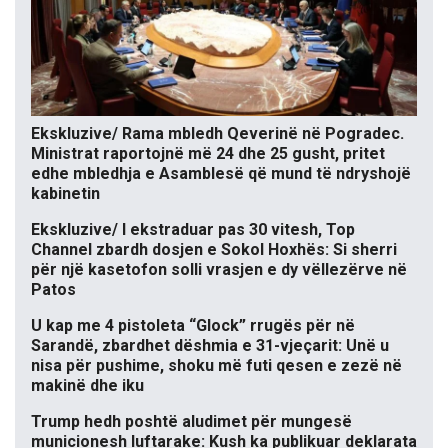
Ekskluzive/ Rama mbledh Qeverinë në Pogradec.
Ministrat raportojnë më 24 dhe 25 gusht, pritet
edhe mbledhja e Asamblesë që mund të ndryshojë
kabinetin
Ekskluzive/ I ekstraduar pas 30 vitesh, Top
Channel zbardh dosjen e Sokol Hoxhës: Si sherri
për një kasetofon solli vrasjen e dy vëllezërve në
Patos
U kap me 4 pistoleta “Glock” rrugës për në
Sarandë, zbardhet dëshmia e 31-vjeçarit: Unë u
nisa për pushime, shoku më futi qesen e zezë në
makinë dhe iku
Trump hedh poshtë aludimet për mungesë
municionesh luftarake: Kush ka publikuar deklarata