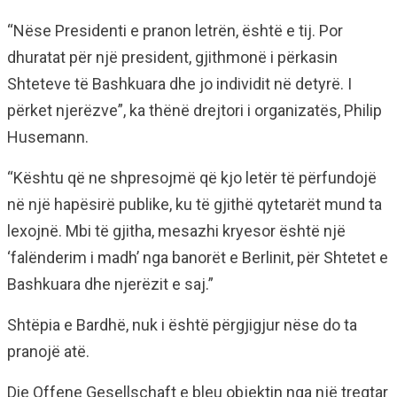
“Nëse Presidenti e pranon letrën, është e tij. Por
dhuratat për një president, gjithmonë i përkasin
Shteteve të Bashkuara dhe jo individit në detyrë. I
përket njerëzve”, ka thënë drejtori i organizatës, Philip
Husemann.
“Kështu që ne shpresojmë që kjo letër të përfundojë
në një hapësirë publike, ku të gjithë qytetarët mund ta
lexojnë. Mbi të gjitha, mesazhi kryesor është një
‘falënderim i madh’ nga banorët e Berlinit, për Shtetet e
Bashkuara dhe njerëzit e saj.”
Shtëpia e Bardhë, nuk i është përgjigjur nëse do ta
pranojë atë.
Die Offene Gesellschaft e bleu objektin nga një tregtar