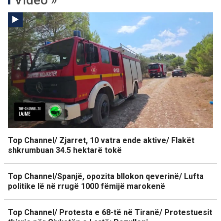
Top Channel/ Zjarret, 10 vatra ende aktive/ Flakët
shkrumbuan 34.5 hektarë tokë
Top Channel/Spanjë, opozita bllokon qeverinë/ Lufta
politike lë në rrugë 1000 fëmijë marokenë
Top Channel/ Protesta e 68-të në Tiranë/ Protestuesit