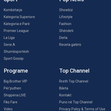
Kombëtarja
Showbiz
Kategoria Superiore
Lifestyle
Kategoria e Parë
Fashion
Premier League
Shëndeti
La Liga
Dieta
Serie A
Receta gatimi
Shumësportësh
Sport Gossip
Programe
Top Channel
Big Brother VIP
Rreth Top Channel
Për’puthen
Bileta
Shqipëria LIVE
Kontakt
Fiks Fare
Puno në Top Channel
Video
Privacy Policy & Terms of Use