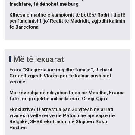
tradhtare, të dënohet me burg
Kthesa e madhe e kampionit të botës/ Rodri i thotë
përfundimisht ‘jo’ Realit të Madridit, zgjodhi kalimin
te Barcelona
Më të lexuarat
Foto/ “Shqipëria me miq dhe familje”, Richard
Grenell zgjedh Vlorën për të kaluar pushimet
verore
Marrëveshja që ndryshon lojën në Mesdhe, Franca
futet në projektin miliarda euro Greqi-Qipro
Ekskluzive/ U arrestua pas 30 vitesh në arrati
vrasësi i vëllezërve në Patos dhe një vajze në
Belgjikë, SHBA ekstradon në Shqipëri Sokol
Hoxhën