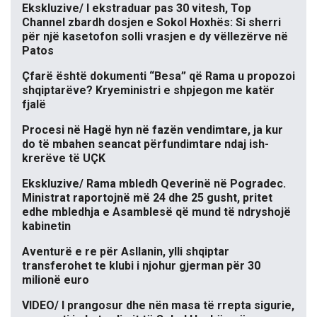
Ekskluzive/ I ekstraduar pas 30 vitesh, Top
Channel zbardh dosjen e Sokol Hoxhës: Si sherri
për një kasetofon solli vrasjen e dy vëllezërve në
Patos
Çfarë është dokumenti “Besa” që Rama u propozoi
shqiptarëve? Kryeministri e shpjegon me katër
fjalë
Procesi në Hagë hyn në fazën vendimtare, ja kur
do të mbahen seancat përfundimtare ndaj ish-
krerëve të UÇK
Ekskluzive/ Rama mbledh Qeverinë në Pogradec.
Ministrat raportojnë më 24 dhe 25 gusht, pritet
edhe mbledhja e Asamblesë që mund të ndryshojë
kabinetin
Aventurë e re për Asllanin, ylli shqiptar
transferohet te klubi i njohur gjerman për 30
milionë euro
VIDEO/ I prangosur dhe nën masa të rrepta sigurie,