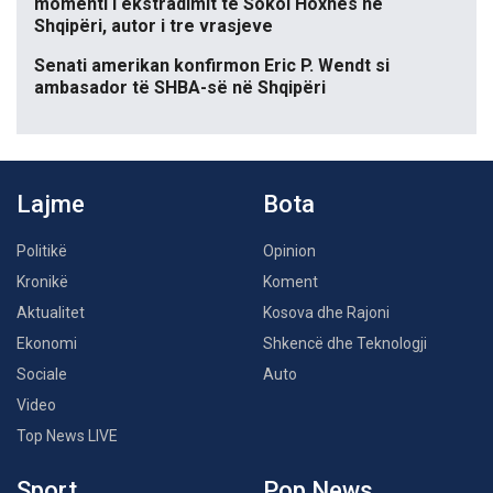
momenti i ekstradimit të Sokol Hoxhës në
Shqipëri, autor i tre vrasjeve
Senati amerikan konfirmon Eric P. Wendt si
ambasador të SHBA-së në Shqipëri
Lajme
Bota
Politikë
Opinion
Kronikë
Koment
Aktualitet
Kosova dhe Rajoni
Ekonomi
Shkencë dhe Teknologji
Sociale
Auto
Video
Top News LIVE
Sport
Pop News