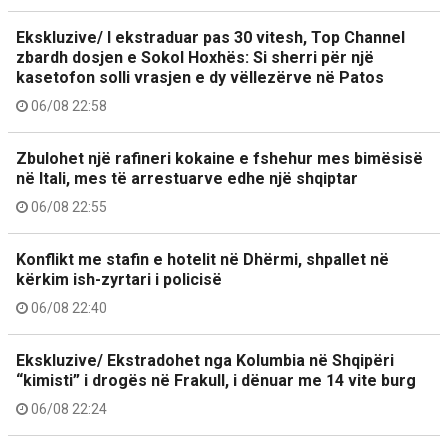
Ekskluzive/ I ekstraduar pas 30 vitesh, Top Channel
zbardh dosjen e Sokol Hoxhës: Si sherri për një
kasetofon solli vrasjen e dy vëllezërve në Patos
06/08 22:58
Zbulohet një rafineri kokaine e fshehur mes bimësisë
në Itali, mes të arrestuarve edhe një shqiptar
06/08 22:55
Konflikt me stafin e hotelit në Dhërmi, shpallet në
kërkim ish-zyrtari i policisë
06/08 22:40
Ekskluzive/ Ekstradohet nga Kolumbia në Shqipëri
“kimisti” i drogës në Frakull, i dënuar me 14 vite burg
06/08 22:24