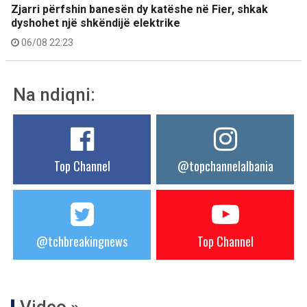
Zjarri përfshin banesën dy katëshe në Fier, shkak
dyshohet një shkëndijë elektrike
06/08 22:23
Na ndiqni:
Top Channel
@topchannelalbania
@tchbreakingnews
Top Channel
Video »