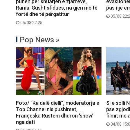
punën për shuarjen e zjarreve,
evakuohen
Rama: Gusht sfidues, na gjen më të
pas një e
fortë dhe të përgatitur
05/08 22:
05/08 22:25
Pop News »
Foto/ “Ka dalë dielli”, moderatorja e
Si e solli
Top Channel nis pushimet,
pse zgjod
Françeska Rustem dhuron ‘show’
filmit më 
nga deti
04/08 15: