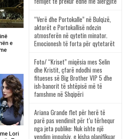
fëmijët të prekur edhe me alergjitë
“Verë dhe Portokalle” në Bulqizë,
aktorët e Portokallisë ndezin
atmosferën në qytetin minator.
inë
Emocionesh të forta për qytetarët
nën e
ime
Foto/ “Kriset” miqësia mes Selin
dhe Kristit, çfarë ndodhi mes
fitueses së Big Brother VIP 5 dhe
ish-banorit të shtëpisë më të
famshme në Shqipëri
Ariana Grande flet për herë të
parë pas vendimit për t’u tërhequr
nga jeta publike: Nuk ishte një
 me Lori
vendim impulsiv, e kisha planifikuar