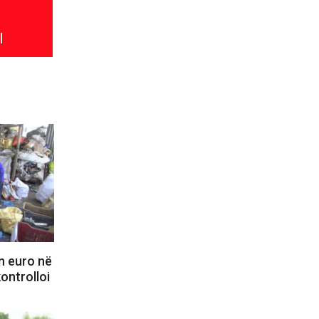
l
n euro në
kontrolloi