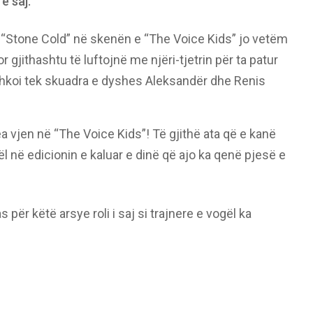
e saj.
 “Stone Cold” në skenën e “The Voice Kids” jo vetëm
r gjithashtu të luftojnë me njëri-tjetrin për ta patur
hkoi tek skuadra e dyshes Aleksandër dhe Renis
ea vjen në “The Voice Kids”! Të gjithë ata që e kanë
në edicionin e kaluar e dinë që ajo ka qenë pjesë e
s për këtë arsye roli i saj si trajnere e vogël ka