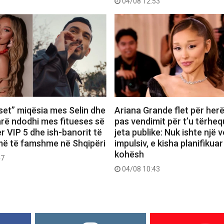
04/08 12:53
set” miqësia mes Selin dhe
Ariana Grande flet për herë
farë ndodhi mes fitueses së
pas vendimit për t’u tërheq
r VIP 5 dhe ish-banorit të
jeta publike: Nuk ishte një 
më të famshme në Shqipëri
impulsiv, e kisha planifikuar
kohësh
47
04/08 10:43