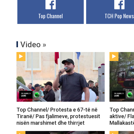
Top Channel
TCH Pop News
Video »
Top Channel/ Protesta e 67-të në
Top Channe
Tiranë/ Pas fjalimeve, protestuesit
aktive/ Fl
nisën marshimet dhe thirrjet
Mallakastë