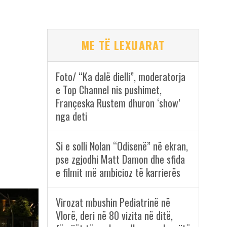
ME TË LEXUARAT
Foto/ “Ka dalë dielli”, moderatorja
e Top Channel nis pushimet,
Françeska Rustem dhuron ‘show’
nga deti
Si e solli Nolan “Odisenë” në ekran,
pse zgjodhi Matt Damon dhe sfida
e filmit më ambicioz të karrierës
Virozat mbushin Pediatrinë në
Vlorë, deri në 80 vizita në ditë,