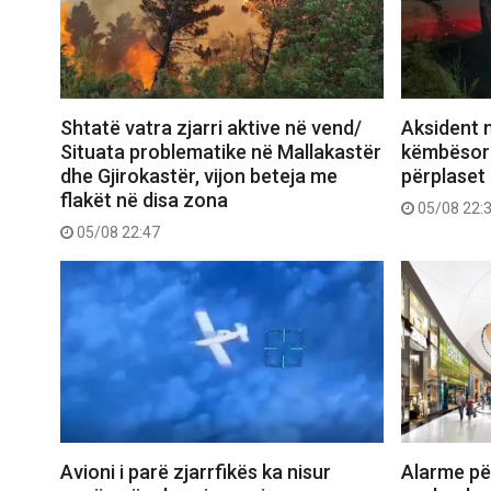
Shtatë vatra zjarri aktive në vend/
Aksident 
Situata problematike në Mallakastër
këmbësori
dhe Gjirokastër, vijon beteja me
përplaset
flakët në disa zona
05/08 22:
05/08 22:47
Avioni i parë zjarrfikës ka nisur
Alarme pë