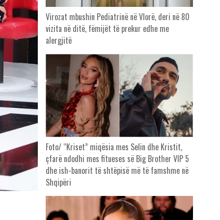
Virozat mbushin Pediatrinë në Vlorë, deri në 80
vizita në ditë, fëmijët të prekur edhe me
alergjitë
Foto/ “Kriset” miqësia mes Selin dhe Kristit,
çfarë ndodhi mes fitueses së Big Brother VIP 5
dhe ish-banorit të shtëpisë më të famshme në
Shqipëri