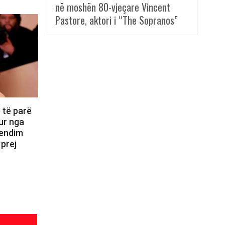
në moshën 80-vjeçare Vincent
Pastore, aktori i “The Sopranos”
 të parë
ur nga
vendim
 prej