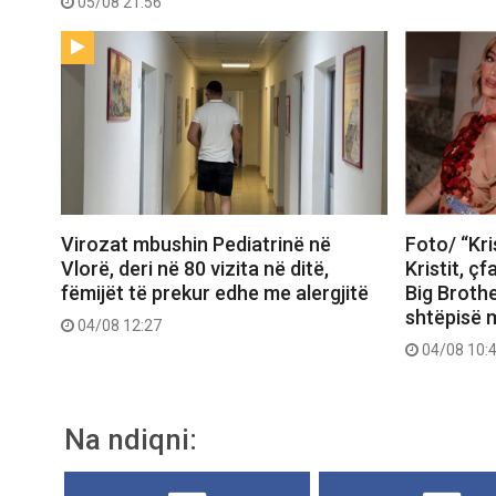
05/08 21:56
Virozat mbushin Pediatrinë në
Foto/ “Kri
Vlorë, deri në 80 vizita në ditë,
Kristit, ç
fëmijët të prekur edhe me alergjitë
Big Brothe
shtëpisë 
04/08 12:27
04/08 10:
Na ndiqni: