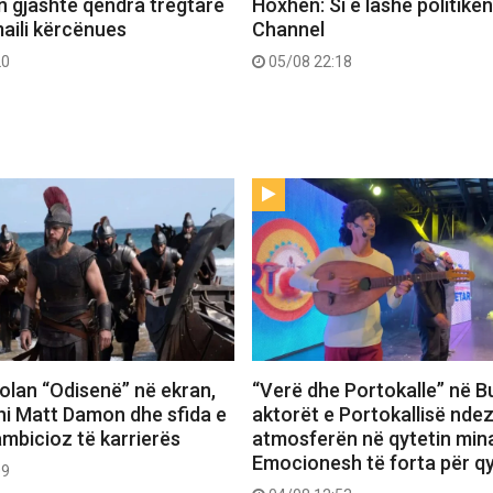
 gjashtë qendra tregtare
Hoxhën: Si e lashë politikë
maili kërcënues
Channel
20
05/08 22:18
 Nolan “Odisenë” në ekran,
“Verë dhe Portokalle” në Bu
hi Matt Damon dhe sfida e
aktorët e Portokallisë ndez
ambicioz të karrierës
atmosferën në qytetin mina
Emocionesh të forta për q
09