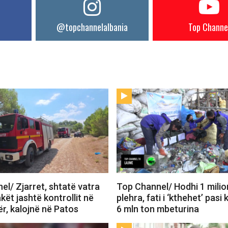
@topchannelalbania
Top Channe
l/ Zjarret, shtatë vatra
Top Channel/ Hodhi 1 milio
akët jashtë kontrollit në
plehra, fati i ‘kthehet’ pasi 
r, kalojnë në Patos
6 mln ton mbeturina