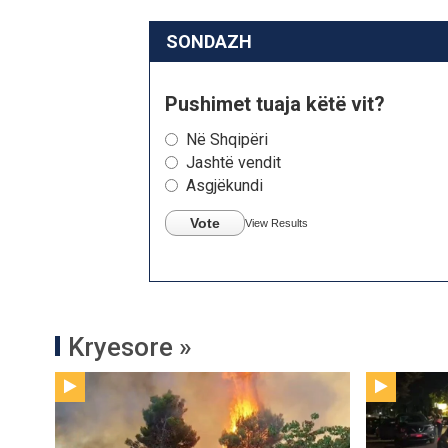
SONDAZH
Pushimet tuaja këtë vit?
Në Shqipëri
Jashtë vendit
Asgjëkundi
Vote
View Results
Kryesore »