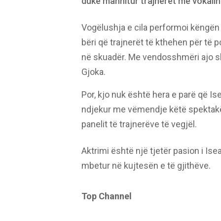
duke mahnitur trajnerët me vokalin 
Vogëlushja e cila performoi këngën
bëri që trajnerët të kthehen për të po
në skuadër. Me vendosshmëri ajo s
Gjoka.
Por, kjo nuk është hera e parë që Is
ndjekur me vëmendje këtë spektakël 
panelit të trajnerëve të vegjël.
Aktrimi është një tjetër pasion i Isea
mbetur në kujtesën e të gjithëve.
Top Channel