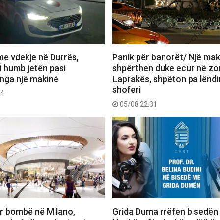
me vdekje në Durrës,
Panik për banorët/ Një mak
 humb jetën pasi
shpërthen duke ecur në zo
 nga një makinë
Laprakës, shpëton pa lënd
shoferi
34
05/08 22:31
r bombë në Milano,
Grida Duma rrëfen bisedën