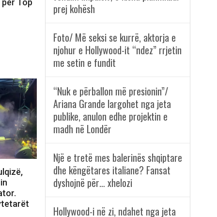
n për Top
prej kohësh
Foto/ Më seksi se kurrë, aktorja e
njohur e Hollywood-it “ndez” rrjetin
me setin e fundit
“Nuk e përballon më presionin”/
Ariana Grande largohet nga jeta
publike, anulon edhe projektin e
madh në Londër
Një e tretë mes balerinës shqiptare
dhe këngëtares italiane? Fansat
lqizë,
dyshojnë për… xhelozi
in
tor.
ytetarët
Hollywood-i në zi, ndahet nga jeta