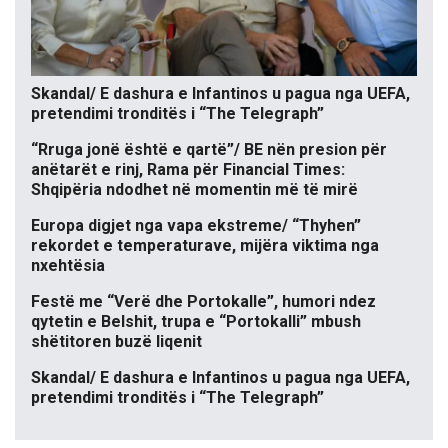
Skandal/ E dashura e Infantinos u pagua nga UEFA,
pretendimi tronditës i “The Telegraph”
“Rruga jonë është e qartë”/ BE nën presion për
anëtarët e rinj, Rama për Financial Times:
Shqipëria ndodhet në momentin më të mirë
Europa digjet nga vapa ekstreme/ “Thyhen”
rekordet e temperaturave, mijëra viktima nga
nxehtësia
Festë me “Verë dhe Portokalle”, humori ndez
qytetin e Belshit, trupa e “Portokalli” mbush
shëtitoren buzë liqenit
Skandal/ E dashura e Infantinos u pagua nga UEFA,
pretendimi tronditës i “The Telegraph”