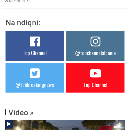
04/08 19:31
Na ndiqni:
Top Channel
@topchannelalbania
@tchbreakingnews
Top Channel
Video »