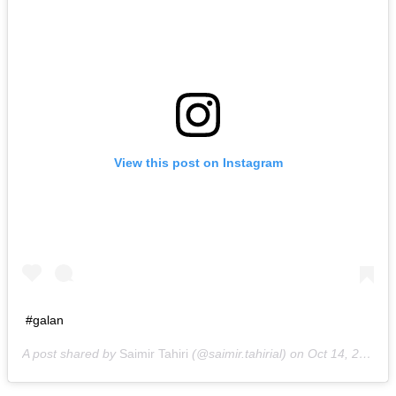
View this post on Instagram
#galan
A post shared by
Saimir Tahiri
(@saimir.tahirial) on
Oct 14, 2018 at 9:10am PDT