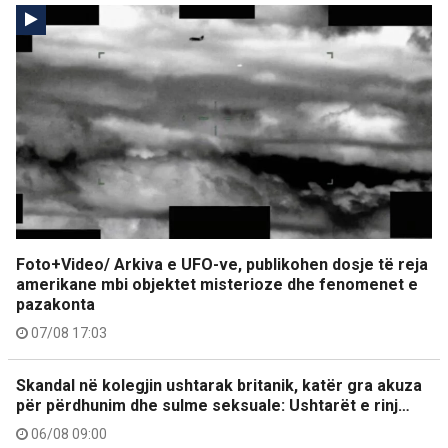
Foto+Video/ Arkiva e UFO-ve, publikohen dosje të reja
amerikane mbi objektet misterioze dhe fenomenet e
pazakonta
07/08 17:03
Skandal në kolegjin ushtarak britanik, katër gra akuza
për përdhunim dhe sulme seksuale: Ushtarët e rinj…
06/08 09:00