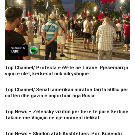
Top Channel/ Protesta e 69-të në Tiranë. Pjesëmarrja
vijon e ulët, kërkesat nuk ndryshojnë
Top Channel/ Senati amerikan miraton tarifa 500% për
naftën dhe gazin e importuar nga Rusia
Top News – Zelensky viziton për herë të parë Serbinë.
Takime me Vuçiçin në një moment delikat
Top News – Skadon afati Kushtetues. Por, Kuvendi i