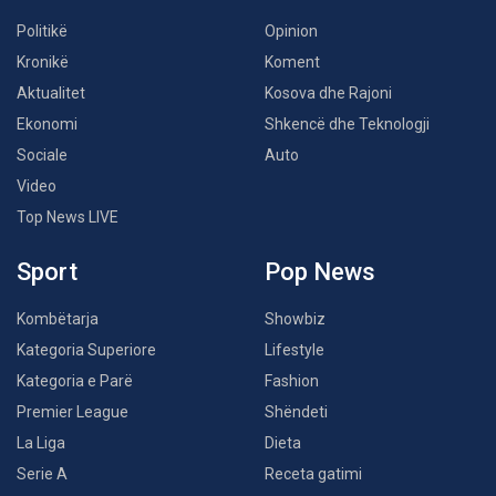
Politikë
Opinion
Kronikë
Koment
Aktualitet
Kosova dhe Rajoni
Ekonomi
Shkencë dhe Teknologji
Sociale
Auto
Video
Top News LIVE
Sport
Pop News
Kombëtarja
Showbiz
Kategoria Superiore
Lifestyle
Kategoria e Parë
Fashion
Premier League
Shëndeti
La Liga
Dieta
Serie A
Receta gatimi