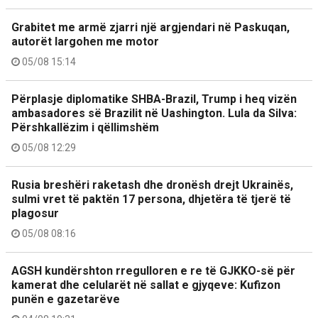
Grabitet me armë zjarri një argjendari në Paskuqan,
autorët largohen me motor
05/08 15:14
Përplasje diplomatike SHBA-Brazil, Trump i heq vizën
ambasadores së Brazilit në Uashington. Lula da Silva:
Përshkallëzim i qëllimshëm
05/08 12:29
Rusia breshëri raketash dhe dronësh drejt Ukrainës,
sulmi vret të paktën 17 persona, dhjetëra të tjerë të
plagosur
05/08 08:16
AGSH kundërshton rregulloren e re të GJKKO-së për
kamerat dhe celularët në sallat e gjyqeve: Kufizon
punën e gazetarëve