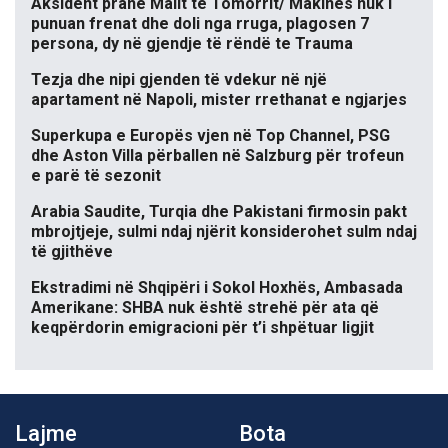
Aksident pranë Malit të Tomorrit/ Makinës nuk i
punuan frenat dhe doli nga rruga, plagosen 7
persona, dy në gjendje të rëndë te Trauma
Tezja dhe nipi gjenden të vdekur në një
apartament në Napoli, mister rrethanat e ngjarjes
Superkupa e Europës vjen në Top Channel, PSG
dhe Aston Villa përballen në Salzburg për trofeun
e parë të sezonit
Arabia Saudite, Turqia dhe Pakistani firmosin pakt
mbrojtjeje, sulmi ndaj njërit konsiderohet sulm ndaj
të gjithëve
Ekstradimi në Shqipëri i Sokol Hoxhës, Ambasada
Amerikane: SHBA nuk është strehë për ata që
keqpërdorin emigracioni për t’i shpëtuar ligjit
Lajme
Bota