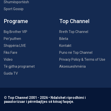
Shumësportësh
Sport Gossip
Programe
Top Channel
Big Brother VIP
Rreth Top Channel
Për’puthen
Bileta
Shqipëria LIVE
Kontakt
Fiks Fare
Puno në Top Channel
Video
Privacy Policy & Terms of Use
Të gjitha programet
Aksesueshmëria
Guida TV
© Top Channel 2001 - 2026 • Ndalohet riprodhimi i
paautorizuar i përmbajtjes së kësaj faqeje.