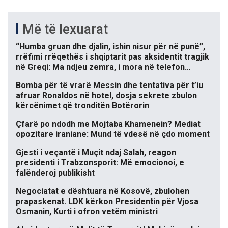
Më të lexuarat
“Humba gruan dhe djalin, ishin nisur për në punë”,
rrëfimi rrëqethës i shqiptarit pas aksidentit tragjik
në Greqi: Ma ndjeu zemra, i mora në telefon…
Bomba për të vrarë Messin dhe tentativa për t’iu
afruar Ronaldos në hotel, dosja sekrete zbulon
kërcënimet që tronditën Botërorin
Çfarë po ndodh me Mojtaba Khamenein? Mediat
opozitare iraniane: Mund të vdesë në çdo moment
Gjesti i veçantë i Muçit ndaj Salah, reagon
presidenti i Trabzonsporit: Më emocionoi, e
falënderoj publikisht
Negociatat e dështuara në Kosovë, zbulohen
prapaskenat. LDK kërkon Presidentin për Vjosa
Osmanin, Kurti i ofron vetëm ministri