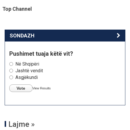
Top Channel
SONDAZH
Pushimet tuaja këtë vit?
Në Shqipëri
Jashtë vendit
Asgjëkundi
Vote
View Results
Lajme »