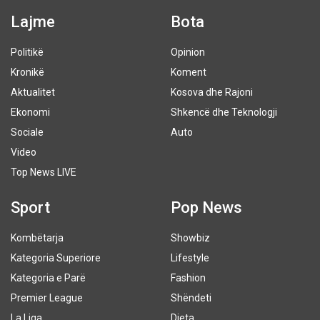
Lajme
Bota
Politikë
Opinion
Kronikë
Koment
Aktualitet
Kosova dhe Rajoni
Ekonomi
Shkencë dhe Teknologji
Sociale
Auto
Video
Top News LIVE
Sport
Pop News
Kombëtarja
Showbiz
Kategoria Superiore
Lifestyle
Kategoria e Parë
Fashion
Premier League
Shëndeti
La Liga
Dieta