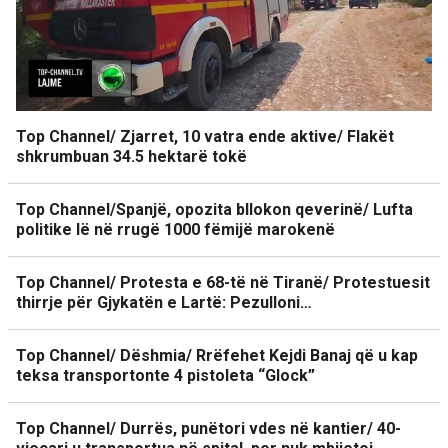
Top Channel/ Zjarret, 10 vatra ende aktive/ Flakët
shkrumbuan 34.5 hektarë tokë
Top Channel/Spanjë, opozita bllokon qeverinë/ Lufta
politike lë në rrugë 1000 fëmijë marokenë
Top Channel/ Protesta e 68-të në Tiranë/ Protestuesit
thirrje për Gjykatën e Lartë: Pezulloni…
Top Channel/ Dëshmia/ Rrëfehet Kejdi Banaj që u kap
teksa transportonte 4 pistoleta “Glock”
Top Channel/ Durrës, punëtori vdes në kantier/ 40-