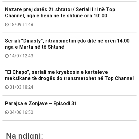
Nazare prej datës 21 shtator/ Seriali i ri në Top
Channel, nga e hëna në të shtunë ora 10: 00
18/09 11:48
Seriali “Dinasty”, ritransmetim çdo ditë në orën 14.00
nga e Marta në të Shtunë
14/07 12:43
“El Chapo”, seriali me kryebosin e karteleve
meksikane të drogës do transmetohet në Top Channel
31/03 18:24
Parajsa e Zonjave – Episodi 31
04/06 16:50
Na ndiqni: