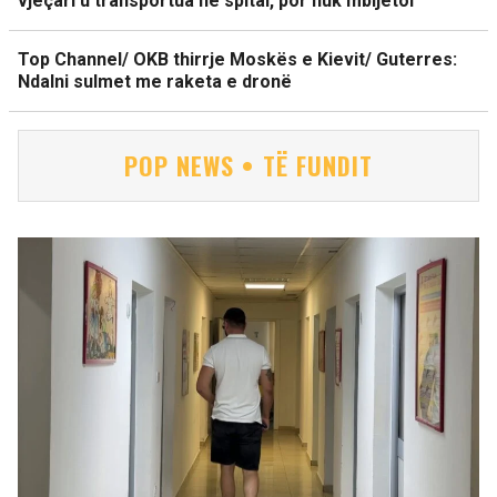
vjeçari u transportua në spital, por nuk mbijetoi
Top Channel/ OKB thirrje Moskës e Kievit/ Guterres:
Ndalni sulmet me raketa e dronë
POP NEWS • TË FUNDIT