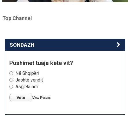
Top Channel
SONDAZH
Pushimet tuaja këtë vit?
Në Shqipëri
Jashtë vendit
Asgjëkundi
Vote
View Results