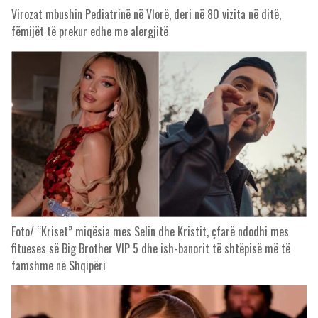
Virozat mbushin Pediatrinë në Vlorë, deri në 80 vizita në ditë,
fëmijët të prekur edhe me alergjitë
Foto/ “Kriset” miqësia mes Selin dhe Kristit, çfarë ndodhi mes
fitueses së Big Brother VIP 5 dhe ish-banorit të shtëpisë më të
famshme në Shqipëri