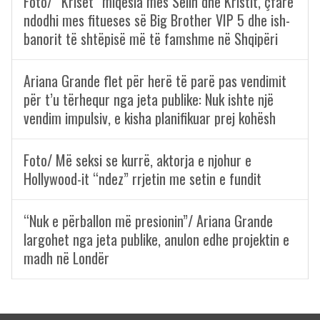
Foto/ “Kriset” miqësia mes Selin dhe Kristit, çfarë
ndodhi mes fitueses së Big Brother VIP 5 dhe ish-
banorit të shtëpisë më të famshme në Shqipëri
Ariana Grande flet për herë të parë pas vendimit
për t’u tërhequr nga jeta publike: Nuk ishte një
vendim impulsiv, e kisha planifikuar prej kohësh
Foto/ Më seksi se kurrë, aktorja e njohur e
Hollywood-it “ndez” rrjetin me setin e fundit
“Nuk e përballon më presionin”/ Ariana Grande
largohet nga jeta publike, anulon edhe projektin e
madh në Londër