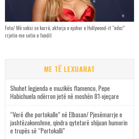
Foto/ Më seksi se kurrë, aktorja e njohur e Hollywood-it “ndez”
rrjetin me setin e fundit
ME TË LEXUARAT
Shuhet legjenda e muzikës flamenco, Pepe
Habichuela ndërron jetë në moshën 81-vjeçare
“Verë dhe portokalle” në Elbasan/ Pjesëmarrje e
jashtëzakonshme, qindra qytetarë shijuan humorin
e trupës së “Portokalli”