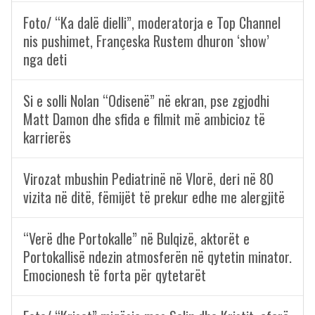
Foto/ “Ka dalë dielli”, moderatorja e Top Channel
nis pushimet, Françeska Rustem dhuron ‘show’
nga deti
Si e solli Nolan “Odisenë” në ekran, pse zgjodhi
Matt Damon dhe sfida e filmit më ambicioz të
karrierës
Virozat mbushin Pediatrinë në Vlorë, deri në 80
vizita në ditë, fëmijët të prekur edhe me alergjitë
“Verë dhe Portokalle” në Bulqizë, aktorët e
Portokallisë ndezin atmosferën në qytetin minator.
Emocionesh të forta për qytetarët